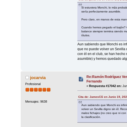
Si estuviera Monchi, lo más proba
sería perfectamente asumible.
Pero claro, en manos de esta mant
Cuando hemos pegado el bajón? Ca
balance siempre termina siendo muy
títulos.
Aun sabiendo que Monchi es infi
que no puede volver un Sevilla
con él en el club, se han hecho
asumible) y hemos quedado algún
Re:Ramón Rodríguez Ver
jocarvia
Fernando
Profesional
«
Respuesta #17042 en:
Jun
Cita de: JamesCG en Junio 19, 202
Mensajes: 9638
Aun sabiendo que Monchi es infini
volver un Sevilla digno sin él. R
malos fichajes (no creo que ni co
la clasificación.