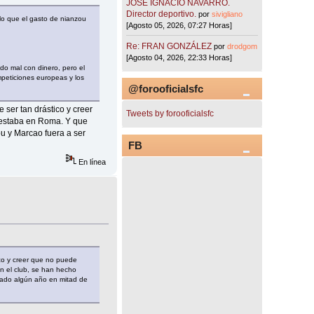
JOSÉ IGNACIO NAVARRO.
Director deportivo.
por
sivigliano
lo que el gasto de nianzou
[Agosto 05, 2026, 07:27 Horas]
Re: FRAN GONZÁLEZ
por
drodgom
[Agosto 04, 2026, 22:33 Horas]
o mal con dinero, pero el
mpeticiones europeas y los
@forooficialsfc
ser tan drástico y creer
Tweets by forooficialsfc
 estaba en Roma. Y que
ou y Marcao fuera a ser
FB
En línea
co y creer que no puede
n el club, se han hecho
dado algún año en mitad de