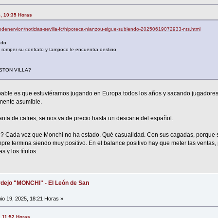
5, 10:35 Horas
lodenervion/noticias-sevilla-fc/hipoteca-nianzou-sigue-subiendo-20250619072933-nts.html
ndo
romper su contrato y tampoco le encuentra destino
STON VILLA?
obable es que estuviéramos jugando en Europa todos los años y sacando jugadores 
amente asumible.
nta de cafres, se nos va de precio hasta un descarte del español.
 Cada vez que Monchi no ha estado. Qué casualidad. Con sus cagadas, porque s
mpre termina siendo muy positivo. En el balance positivo hay que meter las ventas,
 y los títulos.
dejo "MONCHI" - El León de San
io 19, 2025, 18:21 Horas »
, 11:52 Horas