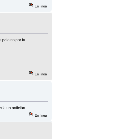
En línea
 pelotas por la
En línea
ría un notición.
En línea