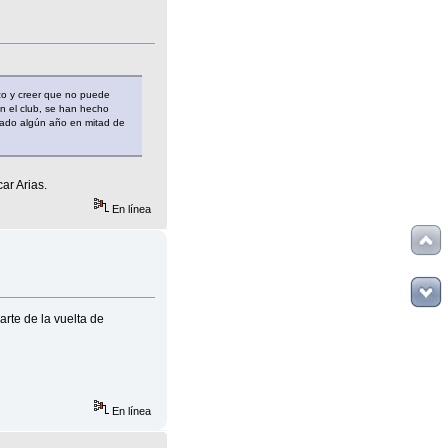
co y creer que no puede
n el club, se han hecho
dado algún año en mitad de
ar Arias.
En línea
arte de la vuelta de
En línea