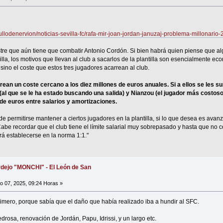
ullodenervion/noticias-sevilla-fc/rafa-mir-joan-jordan-januzaj-problema-millonari
tre que aún tiene que combatir Antonio Cordón. Si bien habrá quien piense que a
illa, los motivos que llevan al club a sacarlos de la plantilla son esencialmente e
sino el coste que estos tres jugadores acarrean al club.
rean un coste cercano a los diez millones de euros anuales. Si a ellos se les 
 que se le ha estado buscando una salida) y Nianzou (el jugador más costoso de 
 de euros entre salarios y amortizaciones.
de permitirse mantener a ciertos jugadores en la plantilla, si lo que desea es avan
be recordar que el club tiene el límite salarial muy sobrepasado y hasta que no c
rá establecerse en la norma 1:1."
dejo "MONCHI" - El León de San
io 07, 2025, 09:24 Horas »
imero, porque sabía que el daño que había realizado iba a hundir al SFC.
drosa, renovación de Jordán, Papu, Idrissi, y un largo etc.