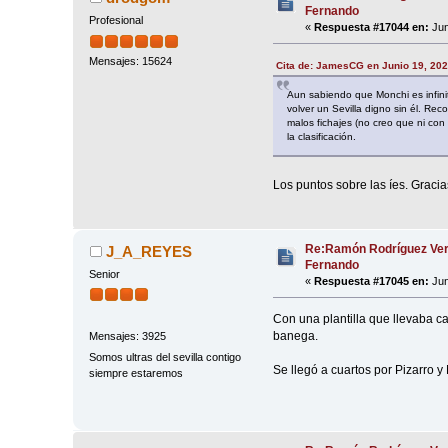
Fernando
Profesional
«
Respuesta #17044 en:
Jun
Mensajes: 15624
Cita de: JamesCG en Junio 19, 202
Aun sabiendo que Monchi es infini
volver un Sevilla digno sin él. R
malos fichajes (no creo que ni co
la clasificación.
Los puntos sobre las íes. Graci
Re:Ramón Rodríguez Ver
J_A_REYES
Fernando
Senior
«
Respuesta #17045 en:
Jun
Con una plantilla que llevaba ca
banega.
Mensajes: 3925
Somos ultras del sevilla contigo
Se llegó a cuartos por Pizarro y 
siempre estaremos