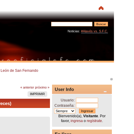
Noticias:
#Alavés vs. S.F.C.
 León de San Fernando
« anterior
próximo »
User Info
IMPRIMIR
Usuario:
eces)
Contraseña:
Bienvenido(a),
Visitante
. Por
favor,
ingresa
o
regístrate
.