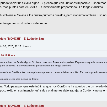
pueda volver un Sevilla digno. Si pienso que con Junior es imposible. Esperemos q
 más puntos para el Sevilla. Es inversamente proporcional. Lo tengo clarísimo.
 volvería el Sevilla a los cuatro primeros puestos, pero clarísimo también. Eso no
y entra gente con dos dedos de frente.
dejo "MONCHI" - El León de San
io 20, 2025, 21:15 Horas »
, 18:17 Horas
da volver un Sevilla digno. Si pienso que con Junior es imposible. Esperemos que le corten las
ra el Sevilla. Es inversamente proporcional. Lo tengo clarísimo.
lvería el Sevilla a los cuatro primeros puestos, pero clarísimo también. Eso no lo puedo tener m
entra gente con dos dedos de frente.
a. Todo pasa por que este inútil, al que hoy Cordón le ha querido dar un lavado de
poco éxito en sus intenciones) salga o al menos deje trabajar a Cordón y no se en
dejo "MONCHI" - El León de San