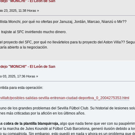
dejo "MONCHI" - El León de San
io 23, 2025, 11:38 Horas »
lista Monchi, por qué no ofertas por Januzaj, Jordán, Marcao, Nianzú o Mir??
trajiste al SFC invirtiendo mucho dinero.
 el proyecto del SFC, por qué no llevártelos para tu proyecto del Aston Villa?? Segu
staría abierto a la negociación.
dejo "MONCHI" - El León de San
io 03, 2025, 17:36 Horas »
ntida para esta operación:
sevillafc/posibles-salidas-sevilla-entrenan-ciudad-deportiva_0_2004275353.html
s uno de los grandes problemas del Sevilla Fútbol Club. Su historial de lesiones s
nes más criticadas por la afición en los últimos años.
s cobra de la plantilla blanquirroja,
algo que nada tiene que ver con su paupérrim
r la marcha de Jules Koundé al Fútbol Club Barcelona, generó ilusión debido a lo
 su compatriota. Sin embargo, esto quedó en nada y ahora es un problema que d