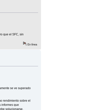
ro que el SFC, sin
En línea
olamente se ve superado
o rendimiento sobre el
s informes que
ebe solucionarse.