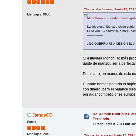
Cita de: drodgom en Junio 19, 202
Mensajes: 9638
https://www.abc.es/deportes/orgul
La 'hipoteca' Nianzou sigue subie
El Sevilla FC asume que no puede 
-----------------
¿NO QUERRÍA UNA CESIÓN EL A
Si estuviera Monchi, lo más pr
gasto de nianzou sería perfect
Pero claro, en manos de esta ma
Cuando hemos pegado el bajón?
con dinero, pero el balance sie
por jugar competiciones europeas
Re:Ramón Rodríguez Ver
JamesCG
Fernando
Senior
«
Respuesta #17041 en:
Jun
Mensajes: 2045
Cita de: jocarvia en Junio 19, 2025