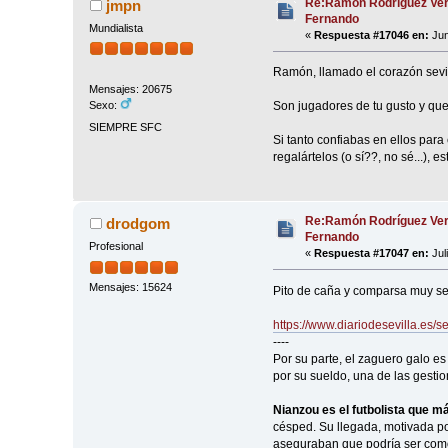
Re:Ramón Rodríguez Ver
jmpn
Fernando
Mundialista
«
Respuesta #17046 en:
Jun
Ramón, llamado el corazón sevil
Mensajes: 20675
Son jugadores de tu gusto y que 
Sexo:
SIEMPRE SFC
Si tanto confiabas en ellos para
regalártelos (o sí??, no sé...), e
Re:Ramón Rodríguez Ver
drodgom
Fernando
Profesional
«
Respuesta #17047 en:
Jul
Mensajes: 15624
Pito de caña y comparsa muy se
https://www.diariodesevilla.es/
----
Por su parte, el zaguero galo e
por su sueldo, una de las gestio
Nianzou es el futbolista que má
césped. Su llegada, motivada po
aseguraban que podría ser como