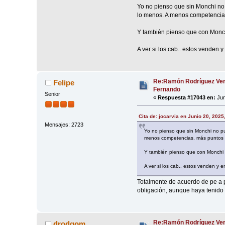
Yo no pienso que sin Monchi no 
lo menos. A menos competencias,
Y también pienso que con Monchi
A ver si los cab.. estos venden 
Re:Ramón Rodríguez Ver
Felipe
Fernando
Senior
«
Respuesta #17043 en:
Jun
Cita de: jocarvia en Junio 20, 2025
Mensajes: 2723
Yo no pienso que sin Monchi no pue
menos competencias, más puntos pa
Y también pienso que con Monchi vo
A ver si los cab.. estos venden y 
Totalmente de acuerdo de pe a p
obligación, aunque haya tenido 
Re:Ramón Rodríguez Ver
drodgom