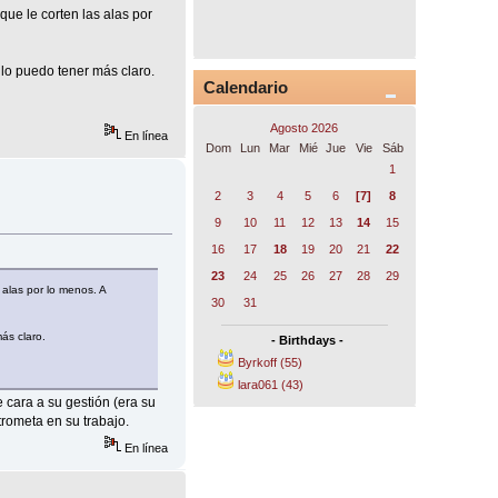
ue le corten las alas por
 lo puedo tener más claro.
Calendario
Agosto 2026
En línea
Dom
Lun
Mar
Mié
Jue
Vie
Sáb
1
2
3
4
5
6
[7]
8
9
10
11
12
13
14
15
16
17
18
19
20
21
22
23
24
25
26
27
28
29
 alas por lo menos. A
30
31
ás claro.
- Birthdays -
Byrkoff (55)
lara061 (43)
 cara a su gestión (era su
trometa en su trabajo.
En línea