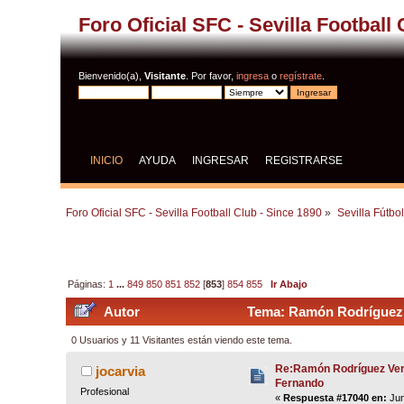
Foro Oficial SFC - Sevilla Football
Bienvenido(a),
Visitante
. Por favor,
ingresa
o
regístrate
.
INICIO
AYUDA
INGRESAR
REGISTRARSE
Foro Oficial SFC - Sevilla Football Club - Since 1890
»
Sevilla Fútbo
Páginas:
1
...
849
850
851
852
[
853
]
854
855
Ir Abajo
Autor
Tema: Ramón Rodríguez V
0 Usuarios y 11 Visitantes están viendo este tema.
Re:Ramón Rodríguez Ver
jocarvia
Fernando
Profesional
«
Respuesta #17040 en:
Jun