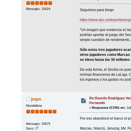
Mensajes: 15624
Seguimos para bingo
https://www.abc.es/deportes/org
"Un imagen que evidencia el las
podrían aportar al juego del Sev
simple cuestión de rendimiento, 
Sólo estos tres jugadores acar
otros jugadores como Marcao (al
se eleva hasta los 30 millones
De esta forma, el Sevilla no pue
normas financieras de LaLiga. Ca
los ingresos y los gastos no pod
Re:Ramón Rodríguez Ver
jmpn
Fernando
Mundialista
«
Respuesta #17051 en:
Jul
Por eso abandonó el barco el pr
Mensajes: 20675
Marcao, Nianzú, Januzaj, Mir, Pe
Sexo: