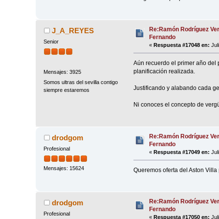
Re:Ramón Rodríguez Ver
J_A_REYES
Fernando
Senior
«
Respuesta #17048 en:
Jul
Aún recuerdo el primer año del 
planificación realizada.
Mensajes: 3925
Somos ultras del sevilla contigo
Justificando y alabando cada ge
siempre estaremos
Ni conoces el concepto de verg
Re:Ramón Rodríguez Ver
drodgom
Fernando
Profesional
«
Respuesta #17049 en:
Jul
Mensajes: 15624
Queremos oferta del Aston Villa 
Re:Ramón Rodríguez Ver
drodgom
Fernando
Profesional
«
Respuesta #17050 en:
Jul