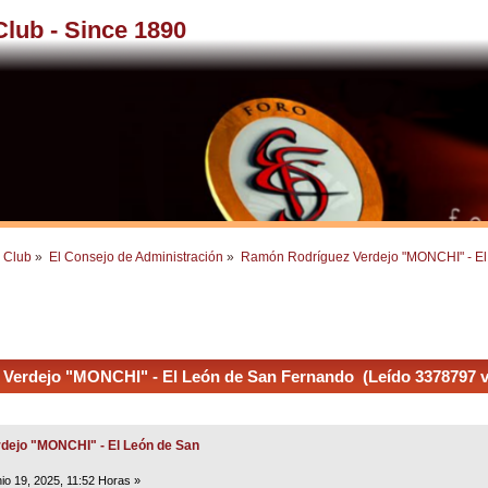
 Club - Since 1890
l Club
»
El Consejo de Administración
»
Ramón Rodríguez Verdejo "MONCHI" - El
erdejo "MONCHI" - El León de San Fernando (Leído 3378797 v
dejo "MONCHI" - El León de San
io 19, 2025, 11:52 Horas »