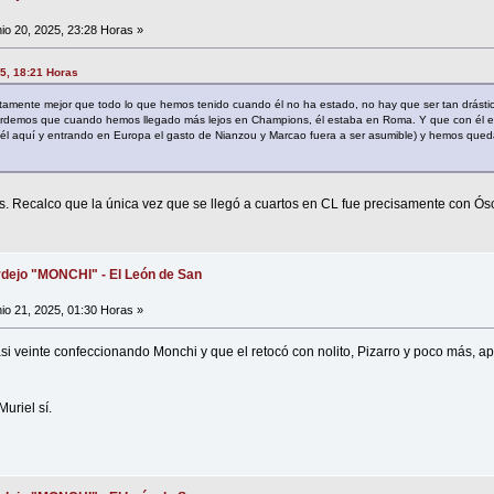
io 20, 2025, 23:28 Horas »
5, 18:21 Horas
tamente mejor que todo lo que hemos tenido cuando él no ha estado, no hay que ser tan drásti
ecordemos que cuando hemos llegado más lejos en Champions, él estaba en Roma. Y que con él e
n él aquí y entrando en Europa el gasto de Nianzou y Marcao fuera a ser asumible) y hemos que
as. Recalco que la única vez que se llegó a cuartos en CL fue precisamente con Ósc
dejo "MONCHI" - El León de San
io 21, 2025, 01:30 Horas »
si veinte confeccionando Monchi y que el retocó con nolito, Pizarro y poco más, ap
Muriel sí.