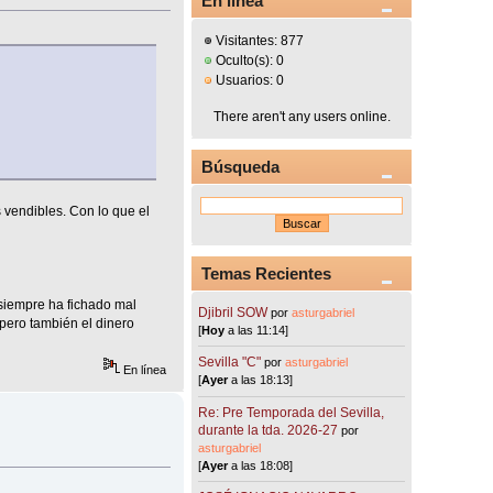
En línea
Visitantes: 877
Oculto(s): 0
Usuarios: 0
There aren't any users online.
Búsqueda
vendibles. Con lo que el
Temas Recientes
iempre ha fichado mal
Djibril SOW
por
asturgabriel
 pero también el dinero
[
Hoy
a las 11:14]
Sevilla "C"
por
asturgabriel
En línea
[
Ayer
a las 18:13]
Re: Pre Temporada del Sevilla,
durante la tda. 2026-27
por
asturgabriel
[
Ayer
a las 18:08]