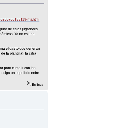
o-20250706133119-nts.html
lguno de estos jugadores
conómicos. Ya no es una
suma el gasto que generan
la plantilla), la cifra
zar para cumplir con las
onsiga un equilibrio entre
En línea