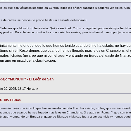
ble es que estuviéramos jugando en Europa todos los años y sacando jugadores vendibles. Con 
a de cafres, se nos va de precio hasta un descarte del español.
da vez que Monchi no ha estado. Qué casualidad. Con sus cagadas, porque siempre ha fichad
 positivo. En el balance positivo hay que meter las ventas, pero también el dinero por jugar co
nitamente mejor que todo lo que hemos tenido cuando él no ha estado, no hay que 
 digno sin él. Recordemos que cuando hemos llegado más lejos en Champions, él
 malos fichajes (no creo que ni con él aquí y entrando en Europa el gasto de Nianz
 año en mitad de la clasificación.
dejo "MONCHI" - El León de San
io 20, 2025, 18:17 Horas »
5, 18:21 Horas
tamente mejor que todo lo que hemos tenido cuando él no ha estado, no hay que ser tan drásti
ecordemos que cuando hemos llegado más lejos en Champions, él estaba en Roma. Y que con él e
n él aquí y entrando en Europa el gasto de Nianzou y Marcao fuera a ser asumible) y hemos que