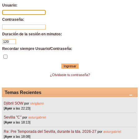
Usuario:
Contraseña:
Duración de la sesión en minutos:
Recordar siempre Usuario/Contraseña:
¿Olvidaste tu contraseña?
Temas Recientes
Djibril SOW
por
sivigliano
[
Ayer
a las 22:23]
Sevilla "C"
por
asturgabriel
[
Ayer
a las 18:13]
Re: Pre Temporada del Sevilla, durante la tda. 2026-27
por
asturgabriel
[
Ayer
a las 18:08]