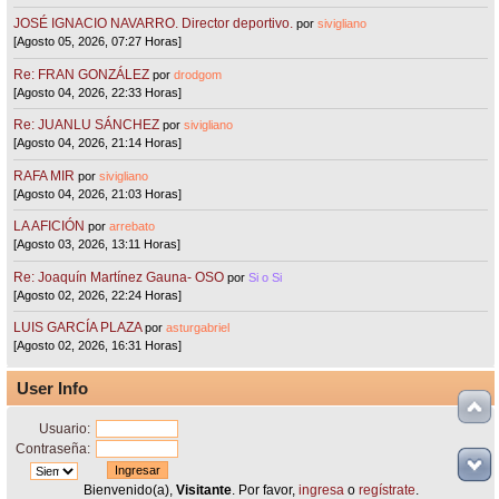
JOSÉ IGNACIO NAVARRO. Director deportivo.
por
sivigliano
[Agosto 05, 2026, 07:27 Horas]
Re: FRAN GONZÁLEZ
por
drodgom
[Agosto 04, 2026, 22:33 Horas]
Re: JUANLU SÁNCHEZ
por
sivigliano
[Agosto 04, 2026, 21:14 Horas]
RAFA MIR
por
sivigliano
[Agosto 04, 2026, 21:03 Horas]
LA AFICIÓN
por
arrebato
[Agosto 03, 2026, 13:11 Horas]
Re: Joaquín Martínez Gauna- OSO
por
Si o Si
[Agosto 02, 2026, 22:24 Horas]
LUIS GARCÍA PLAZA
por
asturgabriel
[Agosto 02, 2026, 16:31 Horas]
User Info
Usuario:
Contraseña:
Bienvenido(a),
Visitante
. Por favor,
ingresa
o
regístrate
.