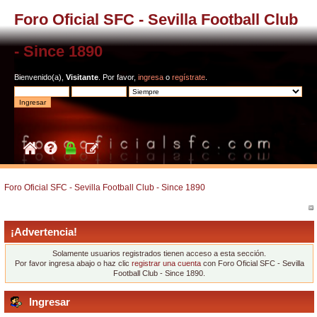
Foro Oficial SFC - Sevilla Football Club
- Since 1890
Bienvenido(a),
Visitante
. Por favor,
ingresa
o
regístrate
.
Foro Oficial SFC - Sevilla Football Club - Since 1890
¡Advertencia!
Solamente usuarios registrados tienen acceso a esta sección.
Por favor ingresa abajo o haz clic
registrar una cuenta
con Foro Oficial SFC - Sevilla
Football Club - Since 1890.
Ingresar