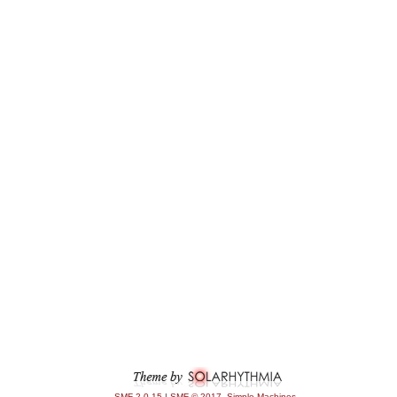
SMF 2.0.15
|
SMF © 2017
,
Simple Machines