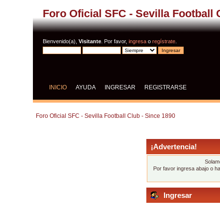
Foro Oficial SFC - Sevilla Football
Bienvenido(a),
Visitante
. Por favor,
ingresa
o
regístrate
.
INICIO
AYUDA
INGRESAR
REGISTRARSE
Foro Oficial SFC - Sevilla Football Club - Since 1890
¡Advertencia!
Solame
Por favor ingresa abajo o h
Ingresar