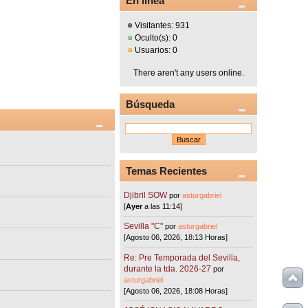
En línea
Visitantes: 931
Oculto(s): 0
Usuarios: 0
There aren't any users online.
Búsqueda
Temas Recientes
Djibril SOW
por
asturgabriel
[
Ayer
a las 11:14]
Sevilla "C"
por
asturgabriel
[Agosto 06, 2026, 18:13 Horas]
Re: Pre Temporada del Sevilla,
durante la tda. 2026-27
por
asturgabriel
[Agosto 06, 2026, 18:08 Horas]