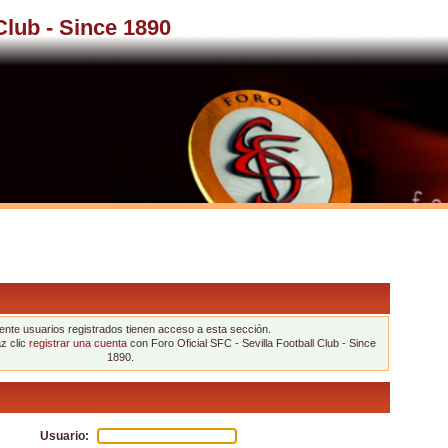
 Club - Since 1890
nte usuarios registrados tienen acceso a esta sección.
az clic
registrar una cuenta
con Foro Oficial SFC - Sevilla Football Club - Since
1890.
Usuario: