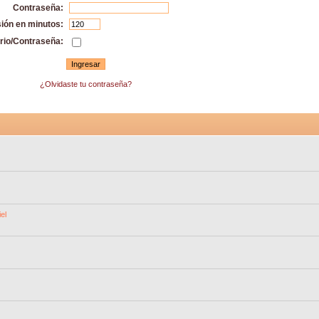
Contraseña:
sión en minutos:
rio/Contraseña:
¿Olvidaste tu contraseña?
el