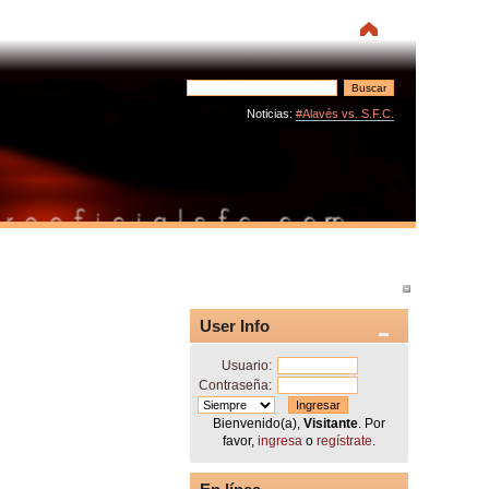
Noticias:
#Alavés vs. S.F.C.
User Info
Usuario:
Contraseña:
Bienvenido(a),
Visitante
. Por
favor,
ingresa
o
regístrate
.