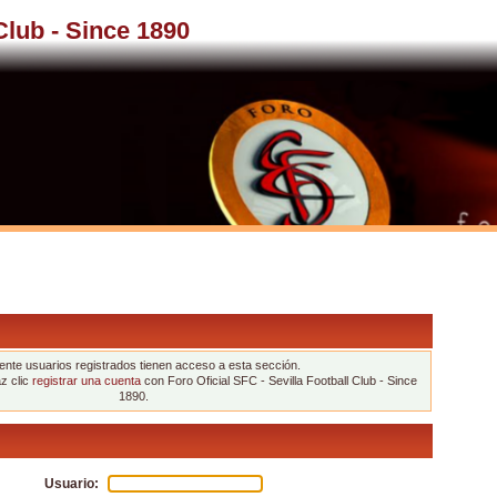
 Club - Since 1890
nte usuarios registrados tienen acceso a esta sección.
az clic
registrar una cuenta
con Foro Oficial SFC - Sevilla Football Club - Since
1890.
Usuario: