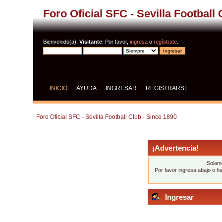
Foro Oficial SFC - Sevilla Football
Bienvenido(a),
Visitante
. Por favor,
ingresa
o
regístrate
.
INICIO
AYUDA
INGRESAR
REGISTRARSE
Foro Oficial SFC - Sevilla Football Club - Since 1890
¡Advertencia!
Solame
Por favor ingresa abajo o h
Ingresar