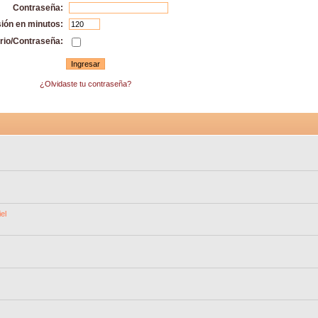
Contraseña:
sión en minutos:
rio/Contraseña:
¿Olvidaste tu contraseña?
el