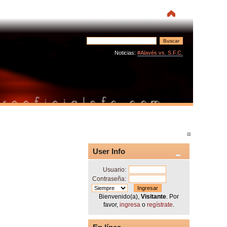
Noticias:
#Alavés vs. S.F.C.
User Info
Usuario:
Contraseña:
Bienvenido(a),
Visitante
. Por
favor,
ingresa
o
regístrate
.