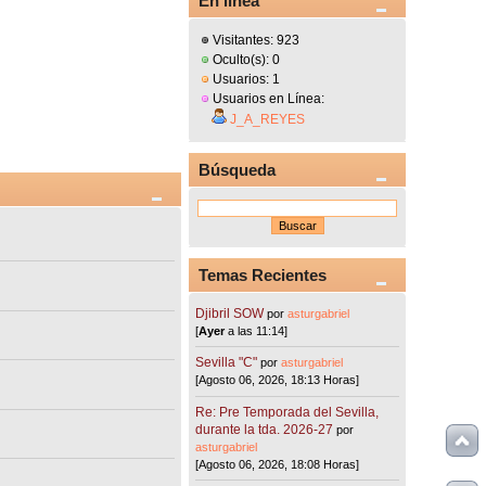
En línea
Visitantes: 923
Oculto(s): 0
Usuarios: 1
Usuarios en Línea:
J_A_REYES
Búsqueda
Temas Recientes
Djibril SOW
por
asturgabriel
[
Ayer
a las 11:14]
Sevilla "C"
por
asturgabriel
[Agosto 06, 2026, 18:13 Horas]
Re: Pre Temporada del Sevilla,
durante la tda. 2026-27
por
asturgabriel
[Agosto 06, 2026, 18:08 Horas]