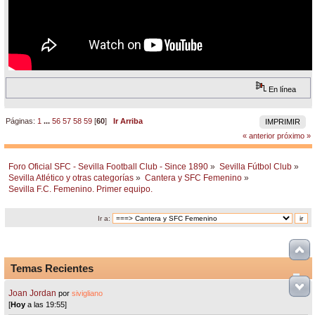
En línea
Páginas:
1
...
56
57
58
59
[
60
]
Ir Arriba
IMPRIMIR
« anterior
próximo »
Foro Oficial SFC - Sevilla Football Club - Since 1890
»
Sevilla Fútbol Club
»
Sevilla Atlético y otras categorías
»
Cantera y SFC Femenino
»
Sevilla F.C. Femenino. Primer equipo.
Ir a:
Temas Recientes
Joan Jordan
por
sivigliano
[
Hoy
a las 19:55]