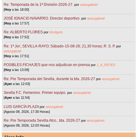
Re: Temporada de la 1ª División-2026-27.
por
asturgabriel
[
Hoy
a las 18:00]
JOSÉ IGNACIO NAVARRO. Director deportivo.
por
asturgabriel
[
Hoy
a las 17:57]
Re: ALBERTO FLORES
por
drodgom
[
Hoy
a las 17:52]
Re: 1ª Jor.; SEVILLA-RAYO; Sábado-15-08-26; 21,30 horas; R. S. P.
por
asturgabriel
[
Hoy
a las 17:51]
POSIBLES FICHAJES que nos adjudican en prensa
por
J_A_REYES
[
Hoy
a las 13:09]
Re: Pre Temporada del Sevilla, durante la tda. 2026-27
por
asturgabriel
[
Ayer
a las 12:03]
Sevilla F.C. Femenino. Primer equipo.
por
asturgabriel
[
Ayer
a las 11:54]
LUIS GARCÍA PLAZA
por
asturgabriel
[Agosto 08, 2026, 17:30 Horas]
Re: Pre Temporada Sevilla Atco., tda. 2026-27
por
asturgabriel
[Agosto 08, 2026, 12:03 Horas]