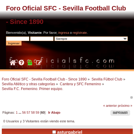
Foro Oficial SFC - Sevilla Football Club
- Since 1890
Bienvenido(a),
Visitante
. Por favor,
ingresa
o
regístrate
.
Foro Oficial SFC - Sevilla Football Club - Since 1890
»
Sevilla Fútbol Club
»
Sevilla Atlético y otras categorías
»
Cantera y SFC Femenino
»
Sevilla F.C. Femenino. Primer equipo.
« anterior
próximo »
Páginas:
1
...
56
57
58
59
[
60
]
Ir Abajo
IMPRIMIR
0 Usuarios y 3 Visitantes están viendo este tema.
asturgabriel