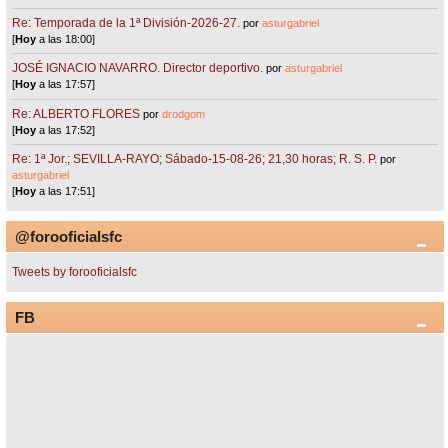
Re: Temporada de la 1ª División-2026-27.
por
asturgabriel
[
Hoy
a las 18:00]
JOSÉ IGNACIO NAVARRO. Director deportivo.
por
asturgabriel
[
Hoy
a las 17:57]
Re: ALBERTO FLORES
por
drodgom
[
Hoy
a las 17:52]
Re: 1ª Jor.; SEVILLA-RAYO; Sábado-15-08-26; 21,30 horas; R. S. P.
por
asturgabriel
[
Hoy
a las 17:51]
@forooficialsfc
Tweets by forooficialsfc
FB