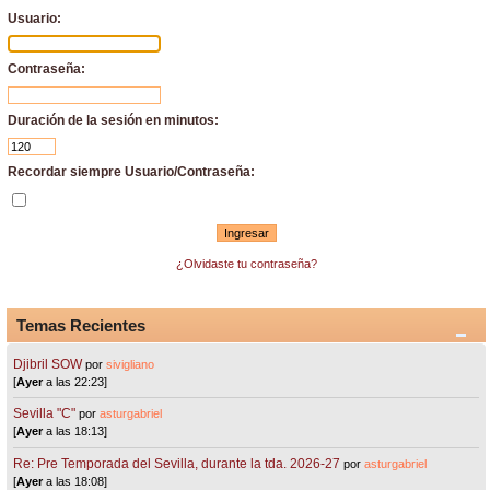
Usuario:
Contraseña:
Duración de la sesión en minutos:
Recordar siempre Usuario/Contraseña:
¿Olvidaste tu contraseña?
Temas Recientes
Djibril SOW
por
sivigliano
[
Ayer
a las 22:23]
Sevilla "C"
por
asturgabriel
[
Ayer
a las 18:13]
Re: Pre Temporada del Sevilla, durante la tda. 2026-27
por
asturgabriel
[
Ayer
a las 18:08]