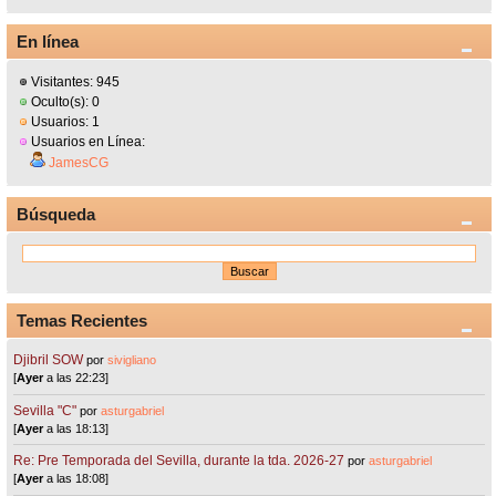
En línea
Visitantes: 945
Oculto(s): 0
Usuarios: 1
Usuarios en Línea:
JamesCG
Búsqueda
Temas Recientes
Djibril SOW
por
sivigliano
[
Ayer
a las 22:23]
Sevilla "C"
por
asturgabriel
[
Ayer
a las 18:13]
Re: Pre Temporada del Sevilla, durante la tda. 2026-27
por
asturgabriel
[
Ayer
a las 18:08]