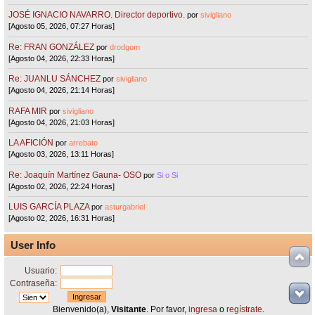
JOSÉ IGNACIO NAVARRO. Director deportivo.
por
sivigliano
[Agosto 05, 2026, 07:27 Horas]
Re: FRAN GONZÁLEZ
por
drodgom
[Agosto 04, 2026, 22:33 Horas]
Re: JUANLU SÁNCHEZ
por
sivigliano
[Agosto 04, 2026, 21:14 Horas]
RAFA MIR
por
sivigliano
[Agosto 04, 2026, 21:03 Horas]
LA AFICIÓN
por
arrebato
[Agosto 03, 2026, 13:11 Horas]
Re: Joaquín Martínez Gauna- OSO
por
Si o Si
[Agosto 02, 2026, 22:24 Horas]
LUIS GARCÍA PLAZA
por
asturgabriel
[Agosto 02, 2026, 16:31 Horas]
User Info
Usuario:
Contraseña:
Bienvenido(a),
Visitante
. Por favor,
ingresa
o
regístrate
.