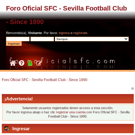
Foro Oficial SFC - Sevilla Football Club
- Since 1890
Bienvenido(a),
Visitante
. Por favor,
ingresa
o
regístrate
.
Foro Oficial SFC - Sevilla Football Club - Since 1890
¡Advertencia!
Solamente usuarios registrados tienen acceso a esta sección.
Por favor ingresa abajo o haz clic
registrar una cuenta
con Foro Oficial SFC - Sevilla
Football Club - Since 1890.
Ingresar