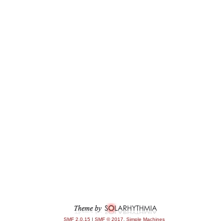
SMF 2.0.15
|
SMF © 2017
,
Simple Machines