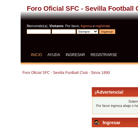
Foro Oficial SFC - Sevilla Football
Bienvenido(a),
Visitante
. Por favor,
ingresa
o
regístrate
.
INICIO
AYUDA
INGRESAR
REGISTRARSE
Foro Oficial SFC - Sevilla Football Club - Since 1890
¡Advertencia!
Solame
Por favor ingresa abajo o h
Ingresar