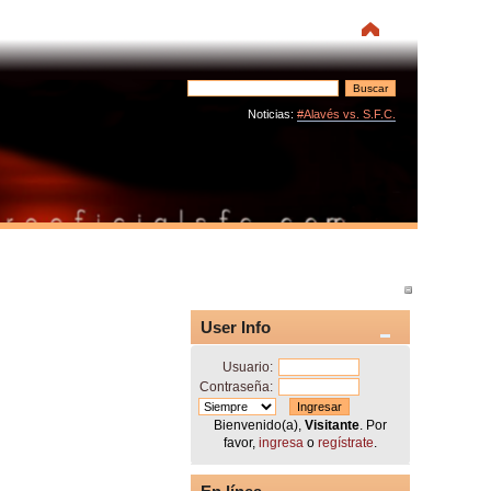
Noticias:
#Alavés vs. S.F.C.
User Info
Usuario:
Contraseña:
Bienvenido(a),
Visitante
. Por
favor,
ingresa
o
regístrate
.