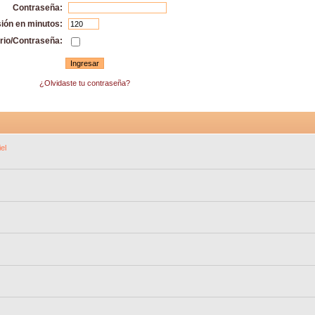
Contraseña:
sión en minutos:
rio/Contraseña:
¿Olvidaste tu contraseña?
el