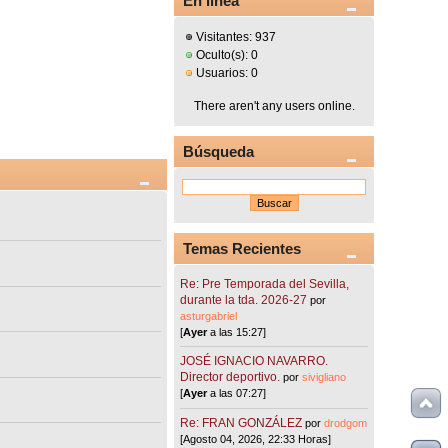
En línea
Visitantes: 937
Oculto(s): 0
Usuarios: 0
There aren't any users online.
Búsqueda
Temas Recientes
Re: Pre Temporada del Sevilla,
durante la tda. 2026-27
por
asturgabriel
[
Ayer
a las 15:27]
JOSÉ IGNACIO NAVARRO.
Director deportivo.
por
sivigliano
[
Ayer
a las 07:27]
Re: FRAN GONZÁLEZ
por
drodgom
[Agosto 04, 2026, 22:33 Horas]