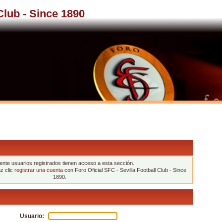
 Club - Since 1890
nte usuarios registrados tienen acceso a esta sección.
az clic
registrar una cuenta
con Foro Oficial SFC - Sevilla Football Club - Since
1890.
Usuario: