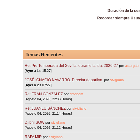
Duración de la se
Recordar siempre Usua
Temas Recientes
Re: Pre Temporada del Sevilla, durante la tda. 2026-27
por
asturgabri
[
Ayer
a las 15:27]
JOSÉ IGNACIO NAVARRO. Director deportivo.
por
sivigliano
[
Ayer
a las 07:27]
Re: FRAN GONZÁLEZ
por
drodgom
[Agosto 04, 2026, 22:33 Horas]
Re: JUANLU SÁNCHEZ
por
sivigliano
[Agosto 04, 2026, 21:14 Horas]
Djibril SOW
por
sivigliano
[Agosto 04, 2026, 21:12 Horas]
RAFA MIR
por
sivigliano