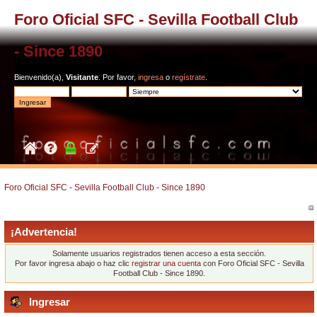
Foro Oficial SFC - Sevilla Football Club
- Since 1890
Bienvenido(a),
Visitante
. Por favor,
ingresa
o
regístrate
.
Foro Oficial SFC - Sevilla Football Club - Since 1890
¡Advertencia!
Solamente usuarios registrados tienen acceso a esta sección.
Por favor ingresa abajo o haz clic
registrar una cuenta
con Foro Oficial SFC - Sevilla
Football Club - Since 1890.
Ingresar