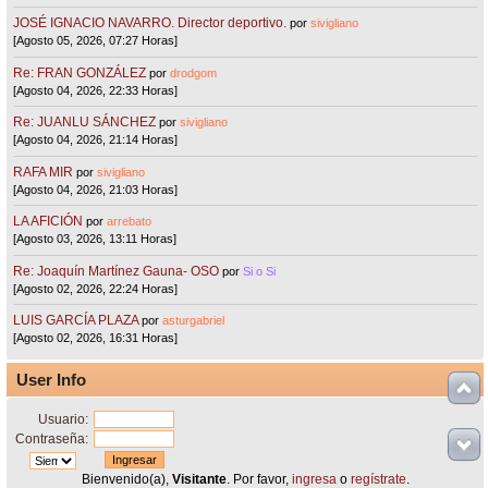
JOSÉ IGNACIO NAVARRO. Director deportivo.
por
sivigliano
[Agosto 05, 2026, 07:27 Horas]
Re: FRAN GONZÁLEZ
por
drodgom
[Agosto 04, 2026, 22:33 Horas]
Re: JUANLU SÁNCHEZ
por
sivigliano
[Agosto 04, 2026, 21:14 Horas]
RAFA MIR
por
sivigliano
[Agosto 04, 2026, 21:03 Horas]
LA AFICIÓN
por
arrebato
[Agosto 03, 2026, 13:11 Horas]
Re: Joaquín Martínez Gauna- OSO
por
Si o Si
[Agosto 02, 2026, 22:24 Horas]
LUIS GARCÍA PLAZA
por
asturgabriel
[Agosto 02, 2026, 16:31 Horas]
User Info
Usuario:
Contraseña:
Bienvenido(a),
Visitante
. Por favor,
ingresa
o
regístrate
.