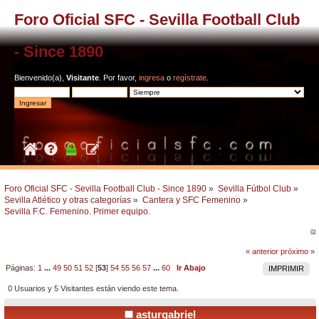
Foro Oficial SFC - Sevilla Football Club
- Since 1890
Bienvenido(a),
Visitante
. Por favor,
ingresa
o
regístrate
.
Foro Oficial SFC - Sevilla Football Club - Since 1890
»
Sevilla Fútbol Club
»
Sevilla Atlético y otras categorías
»
Cantera y SFC Femenino
»
Sevilla F.C. Femenino. Primer equipo.
« anterior
próximo »
Páginas:
1
...
49
50
51
52
[
53
]
54
55
56
57
...
60
Ir Abajo
IMPRIMIR
0 Usuarios y 5 Visitantes están viendo este tema.
asturgabriel