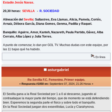
Estadio Jesús Navas.
20,30 horas:
SEVILLA
-
R. SOCIEDAD
Alineación del
Sevilla
: Sullastres, Eva Llamas, Alicia, Pamela, Cortés,
Arnaiz, Débora García, Diana Gomes, Genma, Padilla y Raquel.
Banquillo: Aguirre, Amor, Kanteh, Nazareth, Paula Partido, Gávez, Alba
Cerrato, Alba López y Julia Torres.
A punto de comenzar, lo dan por GOL TV. Muchas dudas con este equipo, por
las 11 bajas qué ha habido.
En línea
asturgabriel
Re:Sevilla F.C. Femenino. Primer equipo.
«
Respuesta #1050 en:
Septiembre 07, 2024, 21:26 Horas »
El Sevilla gana a la Real Sociedad por 1 a 0 al descanso, jugando al
contraataque la mayor parte del tiempo, que de momento se está defendiendo
bien. Esperemos la segunda parte el físico y sobre todo el banquillo.
En la Real Sociedad juegan dos exsevillistas, Lucía y Clarahynova.