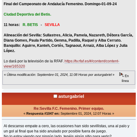
Final del Campeonato de Andalucía Femenino. Domingo-01-09-24
Ciudad Deportiva del Betis.
11 horas:
R. BETIS
-
SEVILLA
Alineación del Sevilla: Sullastres, Alicia, Pamela, Nazareth, Débora García,
Diana Gomes, Paula Partido, Genma, Padilla, Raquel y Alba Cerrato.
Banquillo: Aguirre, Kanteh, Cortés, Tagnaout, Arnaiz, Alba López y Julia
López.
Lo dará por la televisión de la RFAF.
https://tv.rfaf.es/#/content/content-
view/165320
«
Última modificación: Septiembre 01, 2024, 11:08 Horas por asturgabriel
»
En
línea
asturgabriel
Re:Sevilla F.C. Femenino. Primer equipo.
«
Respuesta #1047 en:
Septiembre 01, 2024, 12:07 Horas »
Al descanso empate a cero, las ocasiones han sido sevillistas, una al palo y
un gol al final que ha sido anulado por posible fuera de juego.
No lo estoy viendo por ningún lado, tenéis algún sitio para verlo?.