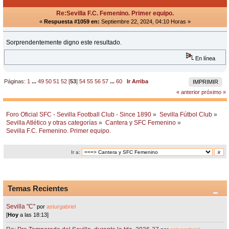
Re:Sevilla F.C. Femenino. Primer equipo.
«
Respuesta #1059 en:
Septiembre 22, 2024, 04:10 Horas »
Sorprendentemente digno este resultado.
En línea
Páginas:
1
...
49
50
51
52
[
53
]
54
55
56
57
...
60
Ir Arriba
IMPRIMIR
« anterior
próximo »
Foro Oficial SFC - Sevilla Football Club - Since 1890
»
Sevilla Fútbol Club
»
Sevilla Atlético y otras categorías
»
Cantera y SFC Femenino
»
Sevilla F.C. Femenino. Primer equipo.
Ir a:
Temas Recientes
Sevilla "C"
por
asturgabriel
[
Hoy
a las 18:13]