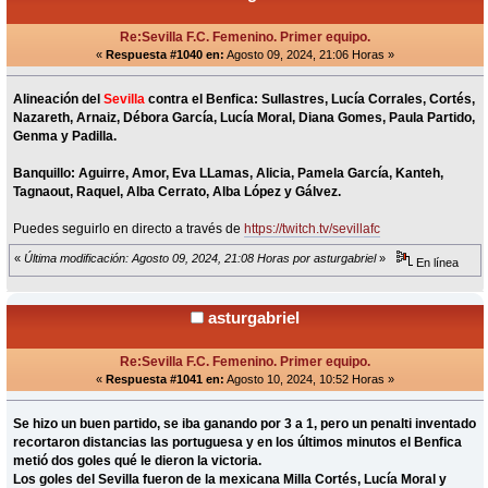
Re:Sevilla F.C. Femenino. Primer equipo.
«
Respuesta #1040 en:
Agosto 09, 2024, 21:06 Horas »
Alineación del
Sevilla
contra el Benfica: Sullastres, Lucía Corrales, Cortés,
Nazareth, Arnaiz, Débora García, Lucía Moral, Diana Gomes, Paula Partido,
Genma y Padilla.
Banquillo: Aguirre, Amor, Eva LLamas, Alicia, Pamela García, Kanteh,
Tagnaout, Raquel, Alba Cerrato, Alba López y Gálvez.
Puedes seguirlo en directo a través de
https://twitch.tv/sevillafc
«
Última modificación: Agosto 09, 2024, 21:08 Horas por asturgabriel
»
En línea
asturgabriel
Re:Sevilla F.C. Femenino. Primer equipo.
«
Respuesta #1041 en:
Agosto 10, 2024, 10:52 Horas »
Se hizo un buen partido, se iba ganando por 3 a 1, pero un penalti inventado
recortaron distancias las portuguesa y en los últimos minutos el Benfica
metió dos goles qué le dieron la victoria.
Los goles del Sevilla fueron de la mexicana Milla Cortés, Lucía Moral y