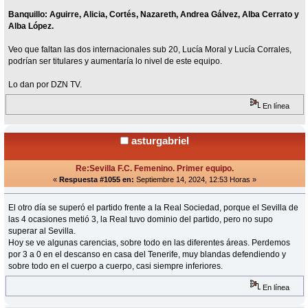
Banquillo: Aguirre, Alicia, Cortés, Nazareth, Andrea Gálvez, Alba Cerrato y
Alba López.
Veo que faltan las dos internacionales sub 20, Lucía Moral y Lucía Corrales,
podrían ser titulares y aumentaría lo nivel de este equipo.
Lo dan por DZN TV.
En línea
asturgabriel
Re:Sevilla F.C. Femenino. Primer equipo.
«
Respuesta #1055 en:
Septiembre 14, 2024, 12:53 Horas »
El otro día se superó el partido frente a la Real Sociedad, porque el Sevilla de
las 4 ocasiones metió 3, la Real tuvo dominio del partido, pero no supo
superar al Sevilla.
Hoy se ve algunas carencias, sobre todo en las diferentes áreas. Perdemos
por 3 a 0 en el descanso en casa del Tenerife, muy blandas defendiendo y
sobre todo en el cuerpo a cuerpo, casi siempre inferiores.
En línea