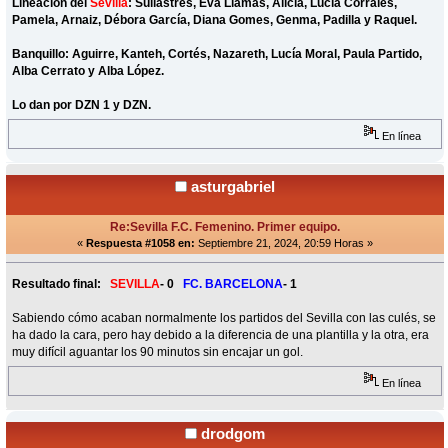
Lineación del
Sevilla
: Sullastres, Eva Llamas, Alicia, Lucía Corrales,
Pamela, Arnaiz, Débora García, Diana Gomes, Genma, Padilla y Raquel.
Banquillo: Aguirre, Kanteh, Cortés, Nazareth, Lucía Moral, Paula Partido,
Alba Cerrato y Alba López.
Lo dan por DZN 1 y DZN.
En línea
asturgabriel
Re:Sevilla F.C. Femenino. Primer equipo.
«
Respuesta #1058 en:
Septiembre 21, 2024, 20:59 Horas »
Resultado final:
SEVILLA
- 0
FC. BARCELONA
- 1
Sabiendo cómo acaban normalmente los partidos del Sevilla con las culés, se
ha dado la cara, pero hay debido a la diferencia de una plantilla y la otra, era
muy difícil aguantar los 90 minutos sin encajar un gol.
En línea
drodgom