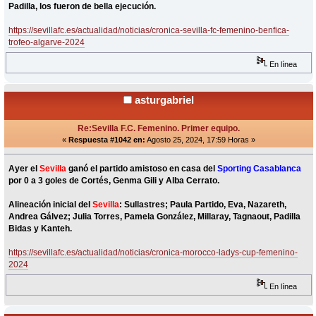
Padilla, los fueron de bella ejecución.
https://sevillafc.es/actualidad/noticias/cronica-sevilla-fc-femenino-benfica-
trofeo-algarve-2024
En línea
asturgabriel
Re:Sevilla F.C. Femenino. Primer equipo.
«
Respuesta #1042 en:
Agosto 25, 2024, 17:59 Horas »
Ayer el
Sevilla
ganó el partido amistoso en casa del
Sporting Casablanca
por 0 a 3 goles de Cortés, Genma Gili y Alba Cerrato.
Alineación inicial del
Sevilla
: Sullastres; Paula Partido, Eva, Nazareth,
Andrea Gálvez; Julia Torres, Pamela González, Millaray, Tagnaout, Padilla
Bidas y Kanteh.
https://sevillafc.es/actualidad/noticias/cronica-morocco-ladys-cup-femenino-
2024
En línea