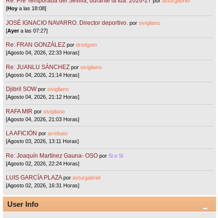
Re: Pre Temporada del Sevilla, durante la tda. 2026-27
por
asturgabriel
[
Hoy
a las 18:08]
JOSÉ IGNACIO NAVARRO. Director deportivo.
por
sivigliano
[
Ayer
a las 07:27]
Re: FRAN GONZÁLEZ
por
drodgom
[Agosto 04, 2026, 22:33 Horas]
Re: JUANLU SÁNCHEZ
por
sivigliano
[Agosto 04, 2026, 21:14 Horas]
Djibril SOW
por
sivigliano
[Agosto 04, 2026, 21:12 Horas]
RAFA MIR
por
sivigliano
[Agosto 04, 2026, 21:03 Horas]
LA AFICIÓN
por
arrebato
[Agosto 03, 2026, 13:11 Horas]
Re: Joaquín Martínez Gauna- OSO
por
Si o Si
[Agosto 02, 2026, 22:24 Horas]
LUIS GARCÍA PLAZA
por
asturgabriel
[Agosto 02, 2026, 16:31 Horas]
User Info