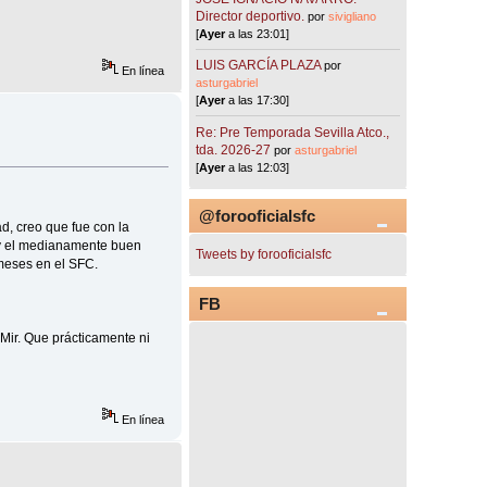
Director deportivo.
por
sivigliano
[
Ayer
a las 23:01]
LUIS GARCÍA PLAZA
por
En línea
asturgabriel
[
Ayer
a las 17:30]
Re: Pre Temporada Sevilla Atco.,
tda. 2026-27
por
asturgabriel
[
Ayer
a las 12:03]
@forooficialsfc
d, creo que fue con la
 y el medianamente buen
Tweets by forooficialsfc
 meses en el SFC.
FB
Mir. Que prácticamente ni
En línea