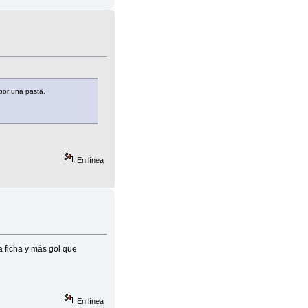
por una pasta.
En línea
la ficha y más gol que
En línea