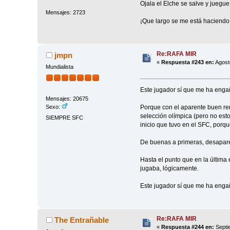
Ojala el Elche se salve y juegue
Mensajes: 2723
¡Que largo se me está haciendo el
Re:RAFA MIR
jmpn
«
Respuesta #243 en:
Agost
Mundialista
Este jugador sí que me ha enga
Mensajes: 20675
Porque con el aparente buen ren
Sexo:
selección olímpica (pero no es
SIEMPRE SFC
inicio que tuvo en el SFC, porqu
De buenas a primeras, desapare
Hasta el punto que en la última
jugaba, lógicamente.
Este jugador sí que me ha enga
Re:RAFA MIR
The Entrañable
«
Respuesta #244 en:
Septi