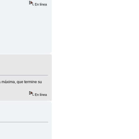
En línea
ia máxima, que termine su
En línea