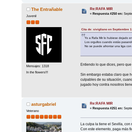
Re:RAFA MIR
The Entrañable
«
Respuesta #250 en:
Septi
Juvenil
Cita de: sivigliano en Septiembre 
Yo a Rafa Mir lo hubiese dejado en 
Los orgullos cuando estás pasan
No se puede afrontar una liga con 
Entiendo lo que dices, pero que
Mensajes: 1318
In the flowers!!!
Sin embargo estaba claro que ho
culpables de su situación, cuan
jugado hoy contra nosotros tiene
Re:RAFA MIR
asturgabriel
«
Respuesta #251 en:
Septi
Veterano
La culpa la tiene el Sevilla, co
Con este elemento, paga más fic