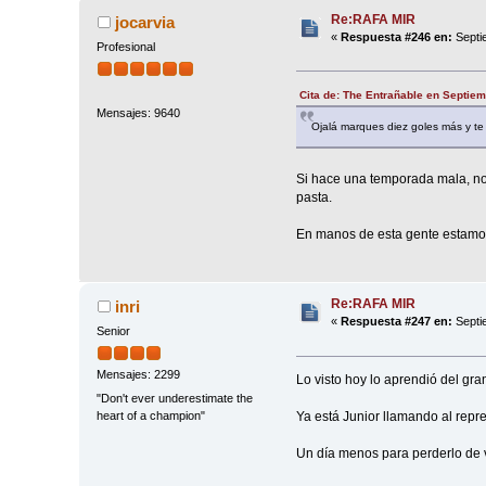
Re:RAFA MIR
jocarvia
«
Respuesta #246 en:
Septi
Profesional
Cita de: The Entrañable en Septiem
Mensajes: 9640
Ojalá marques diez goles más y te
Si hace una temporada mala, no
pasta.
En manos de esta gente estamos
Re:RAFA MIR
inri
«
Respuesta #247 en:
Septi
Senior
Mensajes: 2299
Lo visto hoy lo aprendió del gra
"Don't ever underestimate the
Ya está Junior llamando al repre
heart of a champion"
Un día menos para perderlo de v