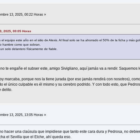
embre 13, 2025, 00:22 Horas »
13, 2025, 00:05 Horas
el equipo este año en el sitio de Alexis. Al final solo se ha ahorrado el 50% de la ficha y más g
do hambre como que sobran.
un solo delantero físicamente de fiable.
 no te engañe el subser este, amigo Sivigliano, aquí jamás va a rendir. Saquemos 
y marcaba, porque nos la tiene jurada (por eso jamás rendirá con nosotros), como
do el único culpable es él mismo y su cerebro podrido. Y con todo esto, que Pedro
 delito.
embre 13, 2025, 13:05 Horas »
n no hacer una claúsula que impidiese que tanto este cara dura y Pedrosa, no debiera
ha el Sevilla que el Elche, ahí queda eso.