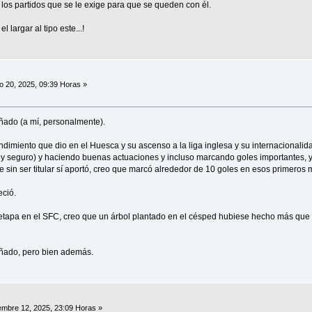
 los partidos que se le exige para que se queden con él.
 largar al tipo este...!
o 20, 2025, 09:39 Horas »
ñado (a mí, personalmente).
dimiento que dio en el Huesca y su ascenso a la liga inglesa y su internacionalida
toy seguro) y haciendo buenas actuaciones y incluso marcando goles importantes,
e sin ser titular sí aportó, creo que marcó alrededor de 10 goles en esos primeros
ció.
 etapa en el SFC, creo que un árbol plantado en el césped hubiese hecho más que 
ñado, pero bien además.
embre 12, 2025, 23:09 Horas »