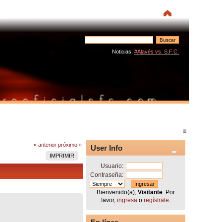
Noticias:
#Alavés vs. S.F.C.
« anterior
próximo »
User Info
IMPRIMIR
Usuario:
Contraseña:
Bienvenido(a),
Visitante
. Por
favor,
ingresa
o
regístrate
.