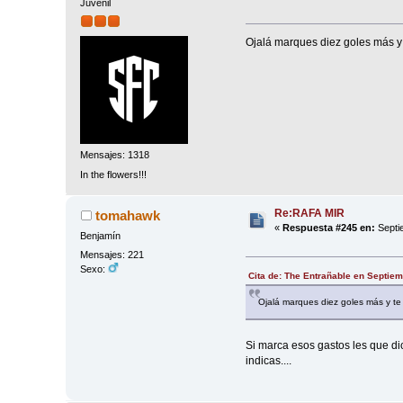
Juvenil
Ojalá marques diez goles más y 
Mensajes: 1318
In the flowers!!!
Re:RAFA MIR
tomahawk
«
Respuesta #245 en:
Septi
Benjamín
Mensajes: 221
Sexo:
Cita de: The Entrañable en Septiem
Ojalá marques diez goles más y te
Si marca esos gastos les que di
indicas....