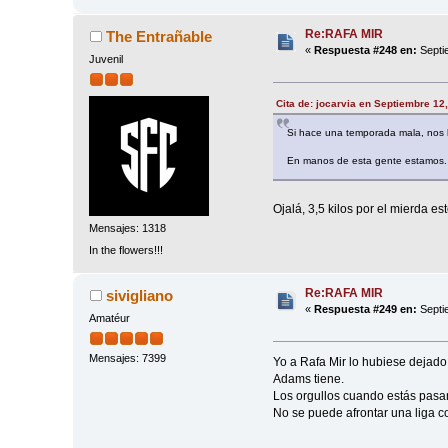
Re:RAFA MIR
The Entrañable
«
Respuesta #248 en:
Septi
Juvenil
Cita de: jocarvia en Septiembre 12
Si hace una temporada mala, nos l
En manos de esta gente estamos. 
Ojalá, 3,5 kilos por el mierda e
Mensajes: 1318
In the flowers!!!
Re:RAFA MIR
sivigliano
«
Respuesta #249 en:
Septi
Amatéur
Mensajes: 7399
Yo a Rafa Mir lo hubiese dejado 
Adams tiene.
Los orgullos cuando estás pas
No se puede afrontar una liga co