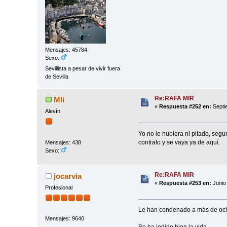
Mensajes: 45784
Sexo:
Sevillista a pesar de vivir fuera
de Sevilla
Re:RAFA MIR
Mli
«
Respuesta #252 en:
Septi
Alevín
Yo no le hubiera ni pitado, segu
contrato y se vaya ya de aquí.
Mensajes: 438
Sexo:
Re:RAFA MIR
jocarvia
«
Respuesta #253 en:
Junio 
Profesional
Le han condenado a más de oc
Mensajes: 9640