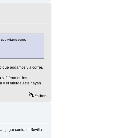
ol que Adams tiene.
lo que podamos y a correr.
 si fuéramos los
sa y el mierda este hayan
En línea
n jugar contra el Sevilla.