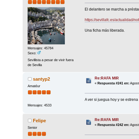
El delantero se marcha a présta
https://sevillafc.es/actualidad/n
Una ficha más liberada.
Mensajes: 45784
Sexo:
Sevillista a pesar de vivir fuera
de Sevilla
Re:RAFA MIR
santyp2
«
Respuesta #241 en:
Agost
Amatéur
A ver si juegua hoy y se estrena
Mensajes: 4533
Re:RAFA MIR
Felipe
«
Respuesta #242 en:
Agost
Senior