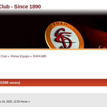
 Club - Since 1890
l Club
»
Primer Equipo
»
RAFA MIR
1598 veces)
o 18, 2025, 12:53 Horas »