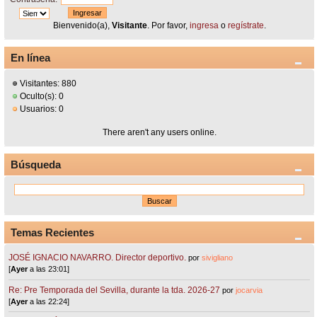
Bienvenido(a),
Visitante
. Por favor,
ingresa
o
regístrate
.
En línea
Visitantes: 880
Oculto(s): 0
Usuarios: 0
There aren't any users online.
Búsqueda
Temas Recientes
JOSÉ IGNACIO NAVARRO. Director deportivo.
por
sivigliano
[
Ayer
a las 23:01]
Re: Pre Temporada del Sevilla, durante la tda. 2026-27
por
jocarvia
[
Ayer
a las 22:24]