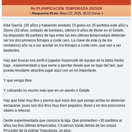
Re:PLANIFICACIÓN TEMPORADA 2025/26
«
Respuesta #5 en:
Mayo 22, 2025, 00:52 Horas »
Kike García (35 años y habiendo anotado 15 goles en 35 partidos este año) y
Djene (33 años, soldado de bordalas, últimos 8 años de titular en el Getafe,
ha disputado 96 partidos de liga entre las tres últimas temporadas) deberían
ser los dos primeros fichajes a coste cero. La clave de éste (y de los
venideros) año va a ser acertar en los fichajes a coste cero, que van a ser
bastantes.
Hay que buscar ese perfil d jugador mayorcete de equipo de la tabla medio
baja , experimentado y que viene a aportar desde que se baje del taxi, que
pueda resultarle atractivo jugar aquí con un rol importante.
Y que venga libre.
Y cobrando no mucho más que en un alavés o Getafe.
Hay que hilar muy fino y pienso que esos dos que pongo arriba no deberían
escaparse, pues son dos tiros muy bien pegados, libres y en dos posiciones
vitales a reforzar.
Gente experimentada que conozca la liga. Que promedien +30 partidos al
años las tres últimas temporadas. Cicatrices hasta detrás de las orejas.
Proceder de la extinta Yugoslavia, un plus.