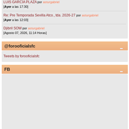
LUIS GARCÍA PLAZA
por
asturgabriel
[
Ayer
a las 17:30]
Re: Pre Temporada Sevilla Atco., tda. 2026-27
por
asturgabriel
[
Ayer
a las 12:03]
Djibril SOW
por
asturgabriel
[Agosto 07, 2026, 11:14 Horas]
@forooficialsfc
Tweets by forooficialsfc
FB