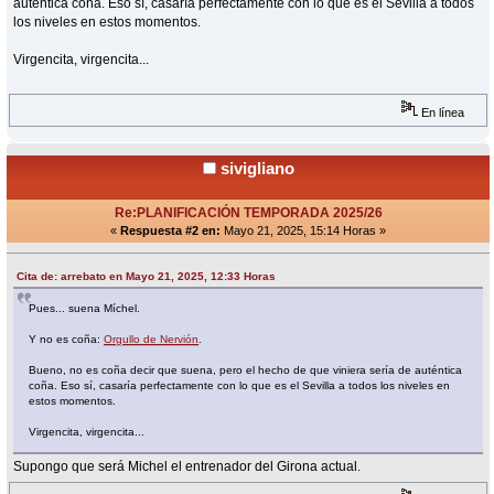
auténtica coña. Eso sí, casaría perfectamente con lo que es el Sevilla a todos
los niveles en estos momentos.
Virgencita, virgencita...
En línea
sivigliano
Re:PLANIFICACIÓN TEMPORADA 2025/26
«
Respuesta #2 en:
Mayo 21, 2025, 15:14 Horas »
Cita de: arrebato en Mayo 21, 2025, 12:33 Horas
Pues... suena Míchel.
Y no es coña:
Orgullo de Nervión
.
Bueno, no es coña decir que suena, pero el hecho de que viniera sería de auténtica
coña. Eso sí, casaría perfectamente con lo que es el Sevilla a todos los niveles en
estos momentos.
Virgencita, virgencita...
Supongo que será Michel el entrenador del Girona actual.