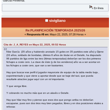
García Pimienta.
En línea
sivigliano
Re:PLANIFICACIÓN TEMPORADA 2025/26
«
Respuesta #8 en:
Mayo 22, 2025, 07:28 Horas »
Cita de: J_A_REYES en Mayo 22, 2025, 00:52 Horas
Kike García (35 años y habiendo anotado 15 goles en 35 partidos este año) y Djene
(33 años, soldado de bordalas, últimos 8 años de titular en el Getafe, ha disputado
96 partidos de liga entre las tres últimas temporadas) deberían ser los dos primeros
fichajes a coste cero. La clave de éste (y de los venideros) año va a ser acertar en
los fichajes a coste cero, que van a ser bastantes.
Hay que buscar ese perfil d jugador mayorcete de equipo de la tabla medio baja ,
experimentado y que viene a aportar desde que se baje del taxi, que pueda
resultarle atractivo jugar aquí con un rol importante.
Y que venga libre.
Y cobrando no mucho más que en un alavés o Getafe.
Hay que hilar muy fino y pienso que esos dos que pongo arriba no deberían
escaparse, pues son dos tiros muy bien pegados, libres y en dos posiciones vitales a
reforzar.