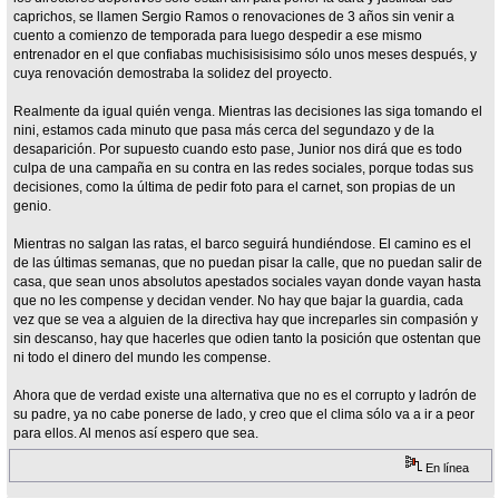
caprichos, se llamen Sergio Ramos o renovaciones de 3 años sin venir a
cuento a comienzo de temporada para luego despedir a ese mismo
entrenador en el que confiabas muchisisisisimo sólo unos meses después, y
cuya renovación demostraba la solidez del proyecto.
Realmente da igual quién venga. Mientras las decisiones las siga tomando el
nini, estamos cada minuto que pasa más cerca del segundazo y de la
desaparición. Por supuesto cuando esto pase, Junior nos dirá que es todo
culpa de una campaña en su contra en las redes sociales, porque todas sus
decisiones, como la última de pedir foto para el carnet, son propias de un
genio.
Mientras no salgan las ratas, el barco seguirá hundiéndose. El camino es el
de las últimas semanas, que no puedan pisar la calle, que no puedan salir de
casa, que sean unos absolutos apestados sociales vayan donde vayan hasta
que no les compense y decidan vender. No hay que bajar la guardia, cada
vez que se vea a alguien de la directiva hay que increparles sin compasión y
sin descanso, hay que hacerles que odien tanto la posición que ostentan que
ni todo el dinero del mundo les compense.
Ahora que de verdad existe una alternativa que no es el corrupto y ladrón de
su padre, ya no cabe ponerse de lado, y creo que el clima sólo va a ir a peor
para ellos. Al menos así espero que sea.
En línea