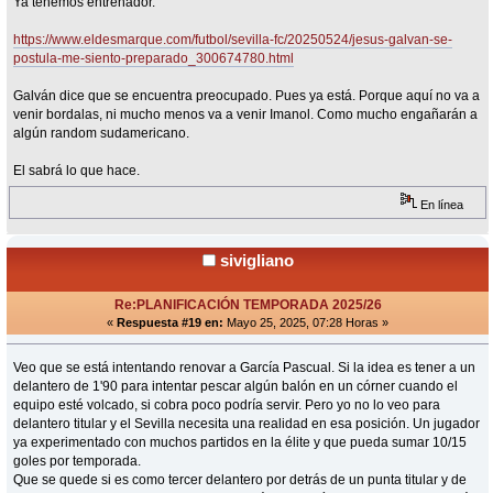
Ya tenemos entrenador.
https://www.eldesmarque.com/futbol/sevilla-fc/20250524/jesus-galvan-se-
postula-me-siento-preparado_300674780.html
Galván dice que se encuentra preocupado. Pues ya está. Porque aquí no va a
venir bordalas, ni mucho menos va a venir Imanol. Como mucho engañarán a
algún random sudamericano.
El sabrá lo que hace.
En línea
sivigliano
Re:PLANIFICACIÓN TEMPORADA 2025/26
«
Respuesta #19 en:
Mayo 25, 2025, 07:28 Horas »
Veo que se está intentando renovar a García Pascual. Si la idea es tener a un
delantero de 1'90 para intentar pescar algún balón en un córner cuando el
equipo esté volcado, si cobra poco podría servir. Pero yo no lo veo para
delantero titular y el Sevilla necesita una realidad en esa posición. Un jugador
ya experimentado con muchos partidos en la élite y que pueda sumar 10/15
goles por temporada.
Que se quede si es como tercer delantero por detrás de un punta titular y de