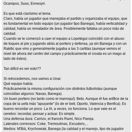
Ocampos, Suso, Ennesyri.
Es que está clarísimo el tema.
Claro, había un jugador que manejaba el partido y organizaba el equipo, que
es fundamental en todo equipo (un jugador tipo Banega), había verticalidad y
calidad, había un rematador de área. Posiblemente faltaba un poco más de
calidad.
Cuando se le comenzó a caer el equipo a Lopetegui coincidió con el abuso
de toques al pie y jugando atrás al portero y defensa, ya sin Banega y con un
Rakitic que vino y generalmente jugaba a las 3 cartitas (aunque vemos el
nivel de ahora del centro del campo y prácticamente el croata es un mago al
lado de éstos).
Tan difícil es ver esto??
Si retrocedemos, nos vamos a Unai:
Qué equipo había:
Prácticamente la misma configuración con distintos futbolistas (aunque
coincidían algunos: Navas, Banega).
Un buen portero (no tanto como el marroquí): Beto. Aunque él fue artífice de la
copa de la uefa más "apuyante" (lo de er beti, Oporto, Valencia y Benfica). Es
bueno recordar un poco. La IA, a veces, no funciona. Lo que vale es el
cerebro: recordar, pensar y actuar. Es simple.
Una defensa dura: Carrizo, el francés Ramí, Nico Pareja.
Laterales correosos: Coke, Tremoulinas, Escudero,...
Medios: M'Biá, Krychowiak, Banega (la calidad y el manejo, tipo de jugador