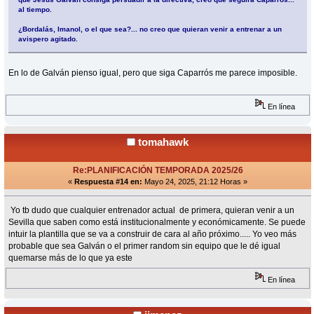
al tiempo.
¿Bordalás, Imanol, o el que sea?... no creo que quieran venir a entrenar a un
avispero agitado.
En lo de Galván pienso igual, pero que siga Caparrós me parece imposible.
En línea
tomahawk
Re:PLANIFICACIÓN TEMPORADA 2025/26
«
Respuesta #14 en:
Mayo 24, 2025, 21:12 Horas »
Yo tb dudo que cualquier entrenador actual de primera, quieran venir a un
Sevilla que saben como está institucionalmente y económicamente. Se puede
intuir la plantilla que se va a construir de cara al año próximo..... Yo veo más
probable que sea Galván o el primer random sin equipo que le dé igual
quemarse más de lo que ya este
En línea