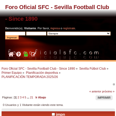
Foro Oficial SFC - Sevilla Football Club
- Since 1890
Bienvenido(a),
Visitante
. Por favor,
ingresa
o
regístrate
.
Foro Oficial SFC - Sevilla Football Club - Since 1890
»
Sevilla Fútbol Club
»
Primer Equipo
»
Planificación deportiva
»
PLANIFICACIÓN TEMPORADA 2025/26
« anterior
próximo »
Páginas: [
1
]
2
3
4
5
...
21
Ir Abajo
IMPRIMIR
0 Usuarios y 1 Visitante están viendo este tema.
jmpn