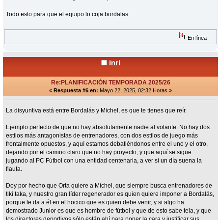
Todo esto para que el equipo lo coja bordalas.
En línea
inri
Re:PLANIFICACIÓN TEMPORADA 2025/26
«
Respuesta #6 en:
Mayo 22, 2025, 02:32 Horas »
La disyuntiva está entre Bordalás y Michel, es que te tienes que reír.
Ejemplo perfecto de que no hay absolutamente nadie al volante. No hay dos
estilos más antagonistas de entrenadores, con dos estilos de juego más
frontalmente opuestos, y aquí estamos debatiéndonos entre el uno y el otro,
dejando por el camino claro que no hay proyecto, y que aquí se sigue
jugando al PC Fútbol con una entidad centenaria, a ver si un día suena la
flauta.
Doy por hecho que Orta quiere a Míchel, que siempre busca entrenadores de
tiki taka, y nuestro gran líder regenerador es quien quiere imponer a Bordalás,
porque le da a él en el hocico que es quien debe venir, y si algo ha
demostrado Junior es que es hombre de fútbol y que de esto sabe tela, y que
los directores deportivos sólo están ahí para poner la cara y justificar sus