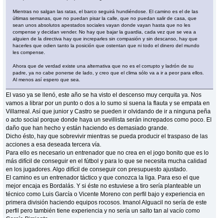
Mientras no salgan las ratas, el barco seguirá hundiéndose. El camino es el de las
últimas semanas, que no puedan pisar la calle, que no puedan salir de casa, que
sean unos absolutos apestados sociales vayan donde vayan hasta que no les
compense y decidan vender. No hay que bajar la guardia, cada vez que se vea a
alguien de la directiva hay que increparles sin compasión y sin descanso, hay que
hacerles que odien tanto la posición que ostentan que ni todo el dinero del mundo
les compense.
Ahora que de verdad existe una alternativa que no es el corrupto y ladrón de su
padre, ya no cabe ponerse de lado, y creo que el clima sólo va a ir a peor para ellos.
Al menos así espero que sea.
El vaso ya se llenó, este año se ha visto el descenso muy cerquita ya. Nos
vamos a librar por un punto o dos a lo sumo si suena la flauta y se empata en
Villarreal. Así que junior y Castro se pueden ir olvidando de ir a ninguna peña
o acto social porque donde haya un sevillista serán increpados como poco. El
daño que han hecho y están haciendo es demasiado grande.
Dicho ésto, hay que sobrevivir mientras se pueda producir el traspaso de las
acciones a esa deseada tercera vía.
Para ello es necesario un entrenador que no crea en el jogo bonito que es lo
más difícil de conseguir en el fútbol y para lo que se necesita mucha calidad
en los jugadores. Algo difícil de conseguir con presupuesto ajustado.
El camino es un entrenador táctico y que conozca la liga. Para eso el que
mejor encaja es Bordalás. Y si éste no estuviese a tiro sería planteable un
técnico como Luis García o Vicente Moreno con perfil bajo y experiencia en
primera división haciendo equipos rocosos. Imanol Alguacil no sería de este
perfil pero también tiene experiencia y no sería un salto tan al vacío como