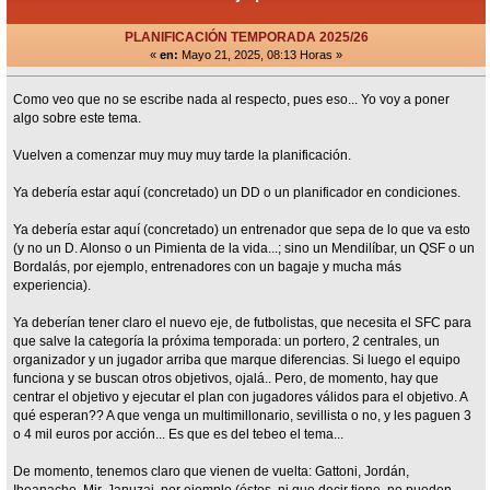
PLANIFICACIÓN TEMPORADA 2025/26
«
en:
Mayo 21, 2025, 08:13 Horas »
Como veo que no se escribe nada al respecto, pues eso... Yo voy a poner
algo sobre este tema.
Vuelven a comenzar muy muy muy tarde la planificación.
Ya debería estar aquí (concretado) un DD o un planificador en condiciones.
Ya debería estar aquí (concretado) un entrenador que sepa de lo que va esto
(y no un D. Alonso o un Pimienta de la vida...; sino un Mendilíbar, un QSF o un
Bordalás, por ejemplo, entrenadores con un bagaje y mucha más
experiencia).
Ya deberían tener claro el nuevo eje, de futbolistas, que necesita el SFC para
que salve la categoría la próxima temporada: un portero, 2 centrales, un
organizador y un jugador arriba que marque diferencias. Si luego el equipo
funciona y se buscan otros objetivos, ojalá.. Pero, de momento, hay que
centrar el objetivo y ejecutar el plan con jugadores válidos para el objetivo. A
qué esperan?? A que venga un multimillonario, sevillista o no, y les paguen 3
o 4 mil euros por acción... Es que es del tebeo el tema...
De momento, tenemos claro que vienen de vuelta: Gattoni, Jordán,
Iheanacho, Mir, Januzaj, por ejemplo (éstos, ni que decir tiene, no pueden