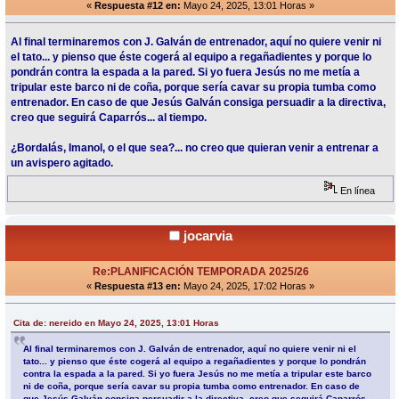
«
Respuesta #12 en:
Mayo 24, 2025, 13:01 Horas »
Al final terminaremos con J. Galván de entrenador, aquí no quiere venir ni
el tato... y pienso que éste cogerá al equipo a regañadientes y porque lo
pondrán contra la espada a la pared. Si yo fuera Jesús no me metía a
tripular este barco ni de coña, porque sería cavar su propia tumba como
entrenador. En caso de que Jesús Galván consiga persuadir a la directiva,
creo que seguirá Caparrós... al tiempo.
¿Bordalás, Imanol, o el que sea?... no creo que quieran venir a entrenar a
un avispero agitado.
En línea
jocarvia
Re:PLANIFICACIÓN TEMPORADA 2025/26
«
Respuesta #13 en:
Mayo 24, 2025, 17:02 Horas »
Cita de: nereido en Mayo 24, 2025, 13:01 Horas
Al final terminaremos con J. Galván de entrenador, aquí no quiere venir ni el
tato... y pienso que éste cogerá al equipo a regañadientes y porque lo pondrán
contra la espada a la pared. Si yo fuera Jesús no me metía a tripular este barco
ni de coña, porque sería cavar su propia tumba como entrenador. En caso de
que Jesús Galván consiga persuadir a la directiva, creo que seguirá Caparrós...