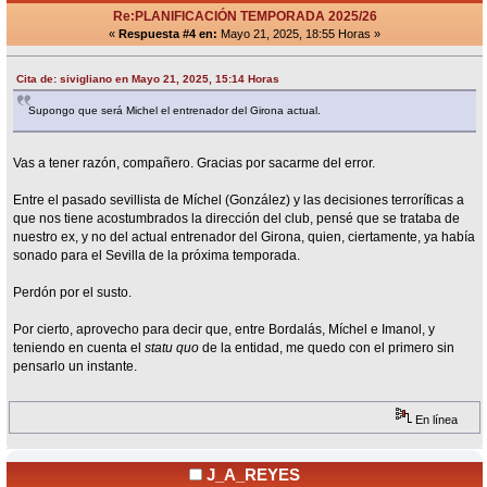
Re:PLANIFICACIÓN TEMPORADA 2025/26
«
Respuesta #4 en:
Mayo 21, 2025, 18:55 Horas »
Cita de: sivigliano en Mayo 21, 2025, 15:14 Horas
Supongo que será Michel el entrenador del Girona actual.
Vas a tener razón, compañero. Gracias por sacarme del error.
Entre el pasado sevillista de Míchel (González) y las decisiones terroríficas a
que nos tiene acostumbrados la dirección del club, pensé que se trataba de
nuestro ex, y no del actual entrenador del Girona, quien, ciertamente, ya había
sonado para el Sevilla de la próxima temporada.
Perdón por el susto.
Por cierto, aprovecho para decir que, entre Bordalás, Míchel e Imanol, y
teniendo en cuenta el
statu quo
de la entidad, me quedo con el primero sin
pensarlo un instante.
En línea
J_A_REYES