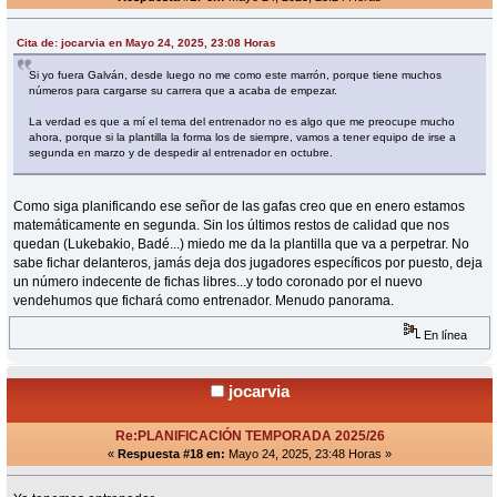
Cita de: jocarvia en Mayo 24, 2025, 23:08 Horas
Si yo fuera Galván, desde luego no me como este marrón, porque tiene muchos
números para cargarse su carrera que a acaba de empezar.
La verdad es que a mí el tema del entrenador no es algo que me preocupe mucho
ahora, porque si la plantilla la forma los de siempre, vamos a tener equipo de irse a
segunda en marzo y de despedir al entrenador en octubre.
Como siga planificando ese señor de las gafas creo que en enero estamos
matemáticamente en segunda. Sin los últimos restos de calidad que nos
quedan (Lukebakio, Badé...) miedo me da la plantilla que va a perpetrar. No
sabe fichar delanteros, jamás deja dos jugadores específicos por puesto, deja
un número indecente de fichas libres...y todo coronado por el nuevo
vendehumos que fichará como entrenador. Menudo panorama.
En línea
jocarvia
Re:PLANIFICACIÓN TEMPORADA 2025/26
«
Respuesta #18 en:
Mayo 24, 2025, 23:48 Horas »