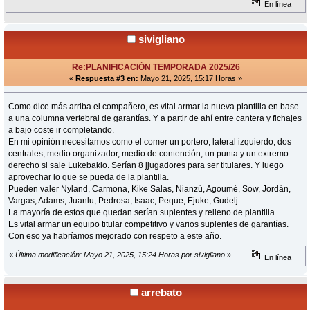
En línea
sivigliano
Re:PLANIFICACIÓN TEMPORADA 2025/26
«
Respuesta #3 en:
Mayo 21, 2025, 15:17 Horas »
Como dice más arriba el compañero, es vital armar la nueva plantilla en base
a una columna vertebral de garantías. Y a partir de ahí entre cantera y fichajes
a bajo coste ir completando.
En mi opinión necesitamos como el comer un portero, lateral izquierdo, dos
centrales, medio organizador, medio de contención, un punta y un extremo
derecho si sale Lukebakio. Serían 8 jjugadores para ser titulares. Y luego
aprovechar lo que se pueda de la plantilla.
Pueden valer Nyland, Carmona, Kike Salas, Nianzú, Agoumé, Sow, Jordán,
Vargas, Adams, Juanlu, Pedrosa, Isaac, Peque, Ejuke, Gudelj.
La mayoría de estos que quedan serían suplentes y relleno de plantilla.
Es vital armar un equipo titular competitivo y varios suplentes de garantías.
Con eso ya habríamos mejorado con respeto a este año.
«
Última modificación: Mayo 21, 2025, 15:24 Horas por sivigliano
»
En línea
arrebato