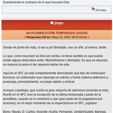
Exactamente lo contrario de lo que buscará Orta.
En línea
jmpn
Re:PLANIFICACIÓN TEMPORADA 2025/26
«
Respuesta #10 en:
Mayo 22, 2025, 08:43 Horas »
Desde mi punto de vista, si van a por Bordalás, van un año, al menos, tarde.
Lo que, como muy bien se dice por arriba, no tiene sentido es que pueda
existir alguna disyuntiva entre: Michel/Imanol o Bordalás. Es que es absurdo,
no merece la pena ni tan siquiera hablar de esto.
Aquí en el SFC ya está completamente demostrado qué tipo de entrenador
funciona: un entrenador que imponga un estricto y fuerte sistema defensivo y
proponga, principalmente, un juego rápido y vertical.
Aunque Lopetegui, que contra la gran mayoría de opiniones (incluida la mía),
triunfó en el SFC (con la excepción de la última temporada y parte de la
penúltima, cuando se le comenzó a caer gran parte de los jugadores por
lesiones), en el mejor momento de su trayectoria en el SFC, jugaban:
Bono, Navas, D. Carlos, Koundé, Acuña; Fernando, Jordán/Gudelj; Banega,