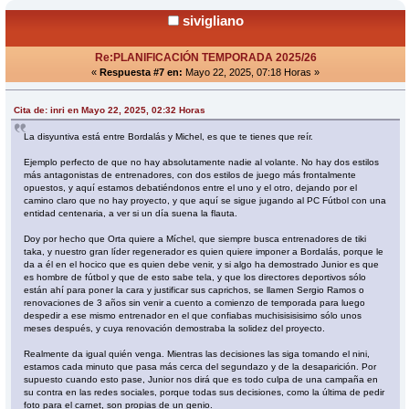
sivigliano
Re:PLANIFICACIÓN TEMPORADA 2025/26
«
Respuesta #7 en:
Mayo 22, 2025, 07:18 Horas »
Cita de: inri en Mayo 22, 2025, 02:32 Horas
La disyuntiva está entre Bordalás y Michel, es que te tienes que reír.
Ejemplo perfecto de que no hay absolutamente nadie al volante. No hay dos estilos
más antagonistas de entrenadores, con dos estilos de juego más frontalmente
opuestos, y aquí estamos debatiéndonos entre el uno y el otro, dejando por el
camino claro que no hay proyecto, y que aquí se sigue jugando al PC Fútbol con una
entidad centenaria, a ver si un día suena la flauta.
Doy por hecho que Orta quiere a Míchel, que siempre busca entrenadores de tiki
taka, y nuestro gran líder regenerador es quien quiere imponer a Bordalás, porque le
da a él en el hocico que es quien debe venir, y si algo ha demostrado Junior es que
es hombre de fútbol y que de esto sabe tela, y que los directores deportivos sólo
están ahí para poner la cara y justificar sus caprichos, se llamen Sergio Ramos o
renovaciones de 3 años sin venir a cuento a comienzo de temporada para luego
despedir a ese mismo entrenador en el que confiabas muchisisisisimo sólo unos
meses después, y cuya renovación demostraba la solidez del proyecto.
Realmente da igual quién venga. Mientras las decisiones las siga tomando el nini,
estamos cada minuto que pasa más cerca del segundazo y de la desaparición. Por
supuesto cuando esto pase, Junior nos dirá que es todo culpa de una campaña en
su contra en las redes sociales, porque todas sus decisiones, como la última de pedir
foto para el carnet, son propias de un genio.