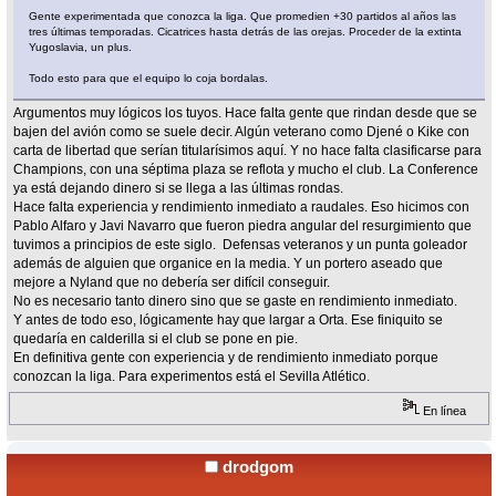
Gente experimentada que conozca la liga. Que promedien +30 partidos al años las
tres últimas temporadas. Cicatrices hasta detrás de las orejas. Proceder de la extinta
Yugoslavia, un plus.
Todo esto para que el equipo lo coja bordalas.
Argumentos muy lógicos los tuyos. Hace falta gente que rindan desde que se
bajen del avión como se suele decir. Algún veterano como Djené o Kike con
carta de libertad que serían titularísimos aquí. Y no hace falta clasificarse para
Champions, con una séptima plaza se reflota y mucho el club. La Conference
ya está dejando dinero si se llega a las últimas rondas.
Hace falta experiencia y rendimiento inmediato a raudales. Eso hicimos con
Pablo Alfaro y Javi Navarro que fueron piedra angular del resurgimiento que
tuvimos a principios de este siglo. Defensas veteranos y un punta goleador
además de alguien que organice en la media. Y un portero aseado que
mejore a Nyland que no debería ser difícil conseguir.
No es necesario tanto dinero sino que se gaste en rendimiento inmediato.
Y antes de todo eso, lógicamente hay que largar a Orta. Ese finiquito se
quedaría en calderilla si el club se pone en pie.
En definitiva gente con experiencia y de rendimiento inmediato porque
conozcan la liga. Para experimentos está el Sevilla Atlético.
En línea
drodgom