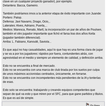
clave en un cualquier proyecto ganador), por ejemplo.
Delantera: Bacca, Gameiro.
También podríamos irnos a la anterior etapa de éxito importante con Juande:
Portero: Palop.
Defensa: Javi Navarro, Drago, Ocio,..
Laterales: Alves, Adriano, Puerta,...
Medios: Maresca, Renato, Martí, la incorporación un par de años de Poulsen,
también el otro jugador importante que fichó el farsa tras dos años Keita
(jugador también diferencial).
Arriba: L. Fabiano, Kanouté, Saviola...
Es que aquí no hay casualidades, aquí lo que hay es una forma clara de jugar
y se va a por los jugadores: rápidos por fuera, contundentes atrás, con
agresividad en el medio y siempre un elemento de calidad, y definición arriba.
Esto no se encuentra a final de mercado.
Esto no se encuentra con una marca de club tirada por los suelos por culpa
de unos máximos accionistas centrados, únicamente, en forrarse.
Esto no se encuentra con incompetentes más pendientes de la IA y tonterías
de esas.
Esto solo se encuentra: trabajando y creando equipos competentes que
sepan de qué va esto y que miren por el SFC, para que gane partidos y títulos.
Es que es así de simple.
En línea