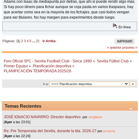
Adams con Isaac de mediapunta por detrás, que ahí si puede rendir algo más.
Si hay poco dinero para fichar aunque se coja pasta en varios traspasos, hay
que acertar como sea en la mayoría de los fichajes, que casi todos vengan
para ser titulares. No hay margen para experimentos desde luego.
En línea
Páginas: [
1
]
2
3
4
5
...
21
Ir Arriba
IMPRIMIR
« anterior
próximo »
Foro Oficial SFC - Sevilla Football Club - Since 1890
»
Sevilla Fútbol Club
»
Primer Equipo
»
Planificación deportiva
»
PLANIFICACIÓN TEMPORADA 2025/26
Ir a:
Temas Recientes
JOSÉ IGNACIO NAVARRO. Director deportivo.
por
sivigliano
[
Ayer
a las 23:01]
Re: Pre Temporada del Sevilla, durante la tda. 2026-27
por
jocarvia
[
Ayer
a las 22:24]