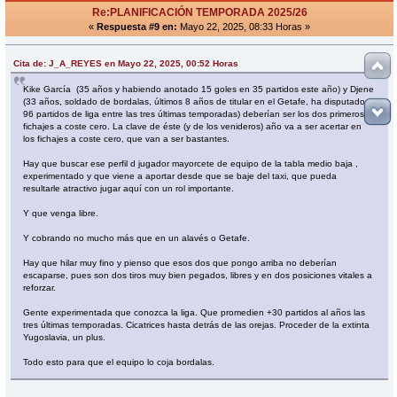
Re:PLANIFICACIÓN TEMPORADA 2025/26
«
Respuesta #9 en:
Mayo 22, 2025, 08:33 Horas »
Cita de: J_A_REYES en Mayo 22, 2025, 00:52 Horas
Kike García (35 años y habiendo anotado 15 goles en 35 partidos este año) y Djene
(33 años, soldado de bordalas, últimos 8 años de titular en el Getafe, ha disputado
96 partidos de liga entre las tres últimas temporadas) deberían ser los dos primeros
fichajes a coste cero. La clave de éste (y de los venideros) año va a ser acertar en
los fichajes a coste cero, que van a ser bastantes.
Hay que buscar ese perfil d jugador mayorcete de equipo de la tabla medio baja ,
experimentado y que viene a aportar desde que se baje del taxi, que pueda
resultarle atractivo jugar aquí con un rol importante.
Y que venga libre.
Y cobrando no mucho más que en un alavés o Getafe.
Hay que hilar muy fino y pienso que esos dos que pongo arriba no deberían
escaparse, pues son dos tiros muy bien pegados, libres y en dos posiciones vitales a
reforzar.
Gente experimentada que conozca la liga. Que promedien +30 partidos al años las
tres últimas temporadas. Cicatrices hasta detrás de las orejas. Proceder de la extinta
Yugoslavia, un plus.
Todo esto para que el equipo lo coja bordalas.