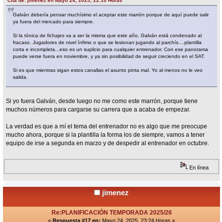
Cita de: jimenez en Mayo 24, 2025, 22:10 Horas
Galván debería pensar muchísimo el aceptar este marrón porque de aquí puede salir
ya fuera del mercado para siempre.
Si la tónica de fichajes va a ser la misma que este año, Galván está condenado al
fracaso. Jugadores de nivel ínfimo o que se lesionan jugando al parchís....plantilla
corta e incompleta...eso es un suplicio para cualquier entrenador. Con ese panorama
puede verse fuera en noviembre, y ya sin posibilidad de seguir creciendo en el SAT.
Si es que mientras sigan estos canallas el asunto pinta mal. Yo al menos no le veo
salida.
Si yo fuera Galván, desde luego no me como este marrón, porque tiene
muchos números para cargarse su carrera que a acaba de empezar.
La verdad es que a mí el tema del entrenador no es algo que me preocupe
mucho ahora, porque si la plantilla la forma los de siempre, vamos a tener
equipo de irse a segunda en marzo y de despedir al entrenador en octubre.
En línea
jimenez
Re:PLANIFICACIÓN TEMPORADA 2025/26
«
Respuesta #17 en:
Mayo 24, 2025, 23:24 Horas »