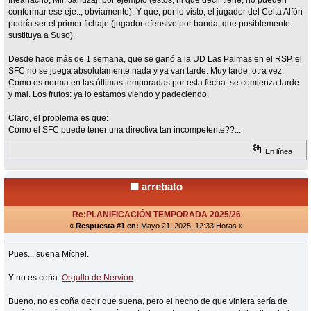
conformar ese eje.., obviamente). Y que, por lo visto, el jugador del Celta Alfón
podría ser el primer fichaje (jugador ofensivo por banda, que posiblemente
sustituya a Suso).
Desde hace más de 1 semana, que se ganó a la UD Las Palmas en el RSP, el
SFC no se juega absolutamente nada y ya van tarde. Muy tarde, otra vez.
Como es norma en las últimas temporadas por esta fecha: se comienza tarde
y mal. Los frutos: ya lo estamos viendo y padeciendo.
Claro, el problema es que:
Cómo el SFC puede tener una directiva tan incompetente??...
En línea
arrebato
Re:PLANIFICACIÓN TEMPORADA 2025/26
«
Respuesta #1 en:
Mayo 21, 2025, 12:33 Horas »
Pues... suena Míchel.
Y no es coña:
Orgullo de Nervión
.
Bueno, no es coña decir que suena, pero el hecho de que viniera sería de