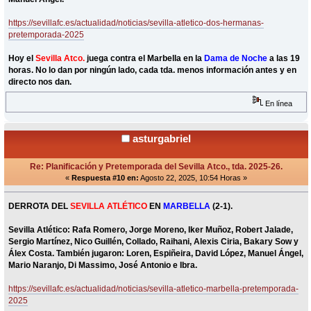
https://sevillafc.es/actualidad/noticias/sevilla-atletico-dos-hermanas-
pretemporada-2025
Hoy el
Sevilla Atco.
juega contra el Marbella en la
Dama de Noche
a las 19
horas. No lo dan por ningún lado, cada tda. menos información antes y en
directo nos dan.
En línea
asturgabriel
Re: Planificación y Pretemporada del Sevilla Atco., tda. 2025-26.
«
Respuesta #10 en:
Agosto 22, 2025, 10:54 Horas »
DERROTA DEL
SEVILLA ATLÉTICO
EN
MARBELLA
(2-1).
Sevilla Atlético:
Rafa Romero, Jorge Moreno, Iker Muñoz, Robert Jalade,
Sergio Martínez, Nico Guillén, Collado, Raihani, Alexis Ciria, Bakary Sow y
Álex Costa. También jugaron: Loren, Espiñeira, David López, Manuel Ángel,
Mario Naranjo, Di Massimo, José Antonio e Ibra.
https://sevillafc.es/actualidad/noticias/sevilla-atletico-marbella-pretemporada-
2025