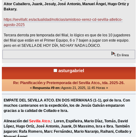
Aitor Caballero, Juank, Jesuly, José Antonio, Manuel Ángel, Hugo Ortiz y
Bakary.
https://sevillafc.es/actualidad/noticias/amistoso-xerez-cd-sevilla-atletico-
agosto-2025
Tercera derrota pre temporada del filial, lo lógico es que de los 10 jugadores
del filial que están en el Primer Equipo, 6 o 7 bajen a jugar con este equipo.
pero en el SEVILLA DE HOY DÍA, NO HAY NADA LÓGICO.
En línea
asturgabriel
Re: Planificación y Pretemporada del Sevilla Atco., tda. 2025-26.
«
Respuesta #9 en:
Agosto 21, 2025, 11:45 Horas »
EMPATE DEL SEVILLA ATCO. EN DOS HERMANAS (1-1), gol de Isra. Con
muchos canteranos en la expedición, los de Jesús Galván empataron
gracias a la calidad de Collado e Isra.
Alineación del
Sevilla Atco.
: Loren, Espiñeira, Mario Díaz, Tomás, David
López, Hugo Ortíz, José Antonio, Juank, Di Massimo, Isra e Ibra. También
jugaron: Rafa Romero, Marc Fernández, Mario Naranjo, Raihani, Collado y
Manuel Ángel.