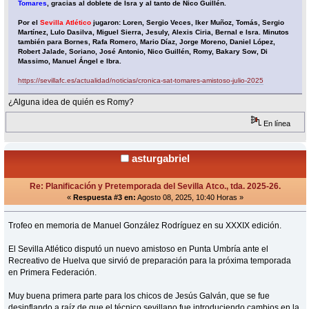
Tomares
, gracias al doblete de Isra y al tanto de Nico Guillén.
Por el
Sevilla Atlético
jugaron: Loren, Sergio Veces, Iker Muñoz, Tomás, Sergio
Martínez, Lulo Dasilva, Miguel Sierra, Jesuly, Alexis Ciria, Bernal e Isra. Minutos
también para Bornes, Rafa Romero, Mario Díaz, Jorge Moreno, Daniel López,
Robert Jalade, Soriano, José Antonio, Nico Guillén, Romy, Bakary Sow, Di
Massimo, Manuel Ángel e Ibra.
https://sevillafc.es/actualidad/noticias/cronica-sat-tomares-amistoso-julio-2025
¿Alguna idea de quién es Romy?
En línea
asturgabriel
Re: Planificación y Pretemporada del Sevilla Atco., tda. 2025-26.
«
Respuesta #3 en:
Agosto 08, 2025, 10:40 Horas »
Trofeo en memoria de Manuel González Rodríguez en su XXXIX edición.
El Sevilla Atlético disputó un nuevo amistoso en Punta Umbría ante el
Recreativo de Huelva que sirvió de preparación para la próxima temporada
en Primera Federación.
Muy buena primera parte para los chicos de Jesús Galván, que se fue
desinflando a raíz de que el técnico sevillano fue introduciendo cambios en la