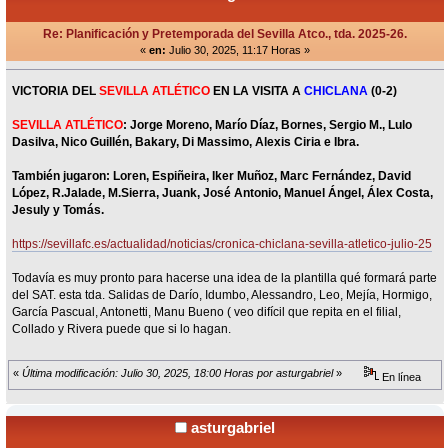
Re: Planificación y Pretemporada del Sevilla Atco., tda. 2025-26.
«
en:
Julio 30, 2025, 11:17 Horas »
VICTORIA DEL
SEVILLA ATLÉTICO
EN LA VISITA A
CHICLANA
(0-2)
SEVILLA ATLÉTICO
: Jorge Moreno, Marío Díaz, Bornes, Sergio M., Lulo
Dasilva, Nico Guillén, Bakary, Di Massimo, Alexis Ciria e Ibra.
También jugaron: Loren, Espiñeira, Iker Muñoz, Marc Fernández, David
López, R.Jalade, M.Sierra, Juank, José Antonio, Manuel Ángel, Álex Costa,
Jesuly y Tomás.
https://sevillafc.es/actualidad/noticias/cronica-chiclana-sevilla-atletico-julio-25
Todavía es muy pronto para hacerse una idea de la plantilla qué formará parte
del SAT. esta tda. Salidas de Darío, Idumbo, Alessandro, Leo, Mejía, Hormigo,
García Pascual, Antonetti, Manu Bueno ( veo difícil que repita en el filial,
Collado y Rivera puede que si lo hagan.
«
Última modificación: Julio 30, 2025, 18:00 Horas por asturgabriel
»
En línea
asturgabriel