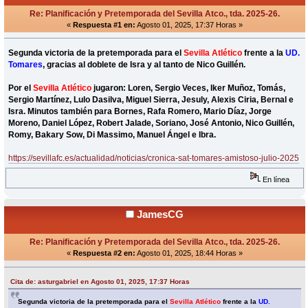
Re: Planificación y Pretemporada del Sevilla Atco., tda. 2025-26.
«
Respuesta #1 en:
Agosto 01, 2025, 17:37 Horas »
Segunda victoria de la pretemporada para el
Sevilla Atlético
frente a la
UD.
Tomares
, gracias al doblete de Isra y al tanto de Nico Guillén.
Por el
Sevilla Atlético
jugaron: Loren, Sergio Veces, Iker Muñoz, Tomás,
Sergio Martínez, Lulo Dasilva, Miguel Sierra, Jesuly, Alexis Ciria, Bernal e
Isra. Minutos también para Bornes, Rafa Romero, Mario Díaz, Jorge
Moreno, Daniel López, Robert Jalade, Soriano, José Antonio, Nico Guillén,
Romy, Bakary Sow, Di Massimo, Manuel Ángel e Ibra.
https://sevillafc.es/actualidad/noticias/cronica-sat-tomares-amistoso-julio-2025
En línea
JamesCG
Re: Planificación y Pretemporada del Sevilla Atco., tda. 2025-26.
«
Respuesta #2 en:
Agosto 01, 2025, 18:44 Horas »
Cita de: asturgabriel en Agosto 01, 2025, 17:37 Horas
Segunda victoria de la pretemporada para el
Sevilla Atlético
frente a la
UD.