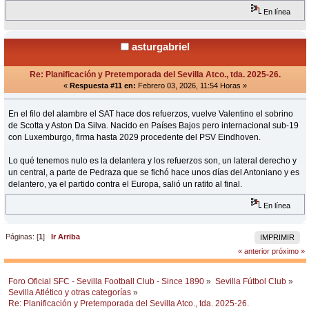
En línea
asturgabriel
Re: Planificación y Pretemporada del Sevilla Atco., tda. 2025-26.
«
Respuesta #11 en:
Febrero 03, 2026, 11:54 Horas »
En el filo del alambre el SAT hace dos refuerzos, vuelve Valentino el sobrino
de Scotta y Aston Da Silva. Nacido en Países Bajos pero internacional sub-19
con Luxemburgo, firma hasta 2029 procedente del PSV Eindhoven.
Lo qué tenemos nulo es la delantera y los refuerzos son, un lateral derecho y
un central, a parte de Pedraza que se fichó hace unos días del Antoniano y es
delantero, ya el partido contra el Europa, salió un ratito al final.
En línea
Páginas: [
1
]
Ir Arriba
IMPRIMIR
« anterior
próximo »
Foro Oficial SFC - Sevilla Football Club - Since 1890
»
Sevilla Fútbol Club
»
Sevilla Atlético y otras categorías
»
Re: Planificación y Pretemporada del Sevilla Atco., tda. 2025-26.