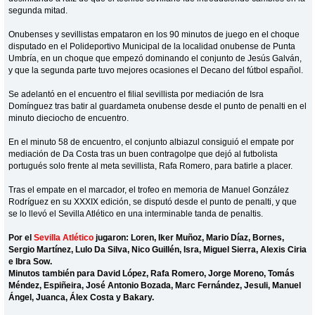
segunda mitad.
Onubenses y sevillistas empataron en los 90 minutos de juego en el choque
disputado en el Polideportivo Municipal de la localidad onubense de Punta
Umbría, en un choque que empezó dominando el conjunto de Jesús Galván,
y que la segunda parte tuvo mejores ocasiones el Decano del fútbol español.
Se adelantó en el encuentro el filial sevillista por mediación de Isra
Domínguez tras batir al guardameta onubense desde el punto de penalti en el
minuto dieciocho de encuentro.
En el minuto 58 de encuentro, el conjunto albiazul consiguió el empate por
mediación de Da Costa tras un buen contragolpe que dejó al futbolista
portugués solo frente al meta sevillista, Rafa Romero, para batirle a placer.
Tras el empate en el marcador, el trofeo en memoria de Manuel González
Rodríguez en su XXXIX edición, se disputó desde el punto de penalti, y que
se lo llevó el Sevilla Atlético en una interminable tanda de penaltis.
Por el
Sevilla Atlético
jugaron: Loren, Iker Muñoz, Mario Díaz, Bornes,
Sergio Martínez, Lulo Da Silva, Nico Guillén, Isra, Miguel Sierra, Alexis Ciria
e Ibra Sow.
Minutos también para David López, Rafa Romero, Jorge Moreno, Tomás
Méndez, Espiñeira, José Antonio Bozada, Marc Fernández, Jesuli, Manuel
Ángel, Juanca, Álex Costa y Bakary.