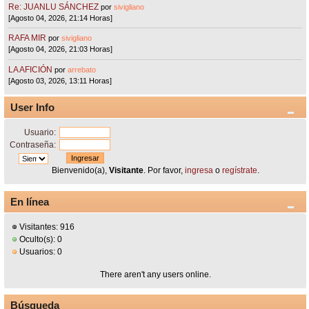
Re: JUANLU SÁNCHEZ
por
sivigliano
[Agosto 04, 2026, 21:14 Horas]
RAFA MIR
por
sivigliano
[Agosto 04, 2026, 21:03 Horas]
LA AFICIÓN
por
arrebato
[Agosto 03, 2026, 13:11 Horas]
User Info
Usuario:
Contraseña:
Bienvenido(a),
Visitante
. Por favor,
ingresa
o
regístrate
.
En línea
Visitantes: 916
Oculto(s): 0
Usuarios: 0
There aren't any users online.
Búsqueda