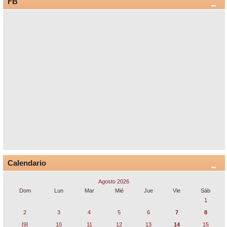
FB
Calendario
Agosto 2026
Dom
Lun
Mar
Mié
Jue
Vie
Sáb
1
2
3
4
5
6
7
8
[9]
10
11
12
13
14
15