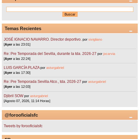
Temas Recientes
JOSÉ IGNACIO NAVARRO. Director deportivo.
por
sivigliano
[
Ayer
a las 23:01]
Re: Pre Temporada del Sevilla, durante la tda. 2026-27
por
jocarvia
[
Ayer
a las 22:24]
LUIS GARCÍA PLAZA
por
asturgabriel
[
Ayer
a las 17:30]
Re: Pre Temporada Sevilla Atco., tda. 2026-27
por
asturgabriel
[
Ayer
a las 12:03]
Djibril SOW
por
asturgabriel
[Agosto 07, 2026, 11:14 Horas]
@forooficialsfc
Tweets by forooficialsfc