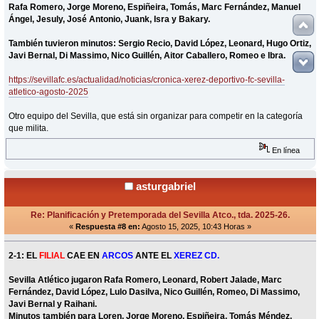
Rafa Romero, Jorge Moreno, Espiñeira, Tomás, Marc Fernández, Manuel
Ángel, Jesuly, José Antonio, Juank, Isra y Bakary.
También tuvieron minutos: Sergio Recio, David López, Leonard, Hugo Ortiz,
Javi Bernal, Di Massimo, Nico Guillén, Aitor Caballero, Romeo e Ibra.
https://sevillafc.es/actualidad/noticias/cronica-xerez-deportivo-fc-sevilla-
atletico-agosto-2025
Otro equipo del Sevilla, que está sin organizar para competir en la categoría
que milita.
En línea
asturgabriel
Re: Planificación y Pretemporada del Sevilla Atco., tda. 2025-26.
«
Respuesta #8 en:
Agosto 15, 2025, 10:43 Horas »
2-1: EL
FILIAL
CAE EN
ARCOS
ANTE EL
XEREZ CD.
Sevilla Atlético jugaron Rafa Romero, Leonard, Robert Jalade, Marc
Fernández, David López, Lulo Dasilva, Nico Guillén, Romeo, Di Massimo,
Javi Bernal y Raihani.
Minutos también para Loren, Jorge Moreno, Espiñeira, Tomás Méndez,