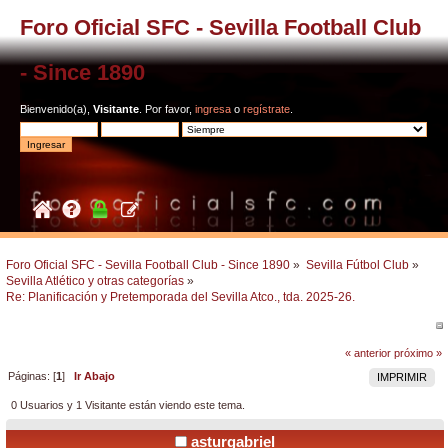
Foro Oficial SFC - Sevilla Football Club
- Since 1890
Bienvenido(a),
Visitante
. Por favor,
ingresa
o
regístrate
.
Foro Oficial SFC - Sevilla Football Club - Since 1890
»
Sevilla Fútbol Club
»
Sevilla Atlético y otras categorías
»
Re: Planificación y Pretemporada del Sevilla Atco., tda. 2025-26.
« anterior
próximo »
Páginas: [
1
]
Ir Abajo
IMPRIMIR
0 Usuarios y 1 Visitante están viendo este tema.
asturgabriel