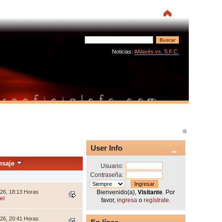
Noticias:
#Alavés vs. S.F.C.
User Info
nsaje
Usuario:
Contraseña:
026, 18:13 Horas
Bienvenido(a),
Visitante
. Por
el
favor,
ingresa
o
regístrate
.
026, 20:41 Horas