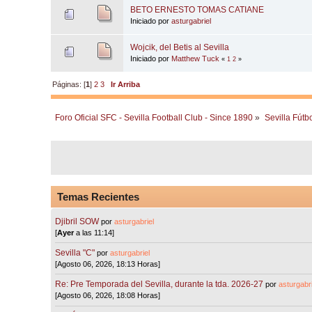
BETO ERNESTO TOMAS CATIANE
Iniciado por
asturgabriel
Wojcik, del Betis al Sevilla
Iniciado por
Matthew Tuck
«
1
2
»
Páginas: [
1
]
2
3
Ir Arriba
Foro Oficial SFC - Sevilla Football Club - Since 1890
»
Sevilla Fútb
Temas Recientes
Djibril SOW
por
asturgabriel
[
Ayer
a las 11:14]
Sevilla "C"
por
asturgabriel
[Agosto 06, 2026, 18:13 Horas]
Re: Pre Temporada del Sevilla, durante la tda. 2026-27
por
asturgabri
[Agosto 06, 2026, 18:08 Horas]