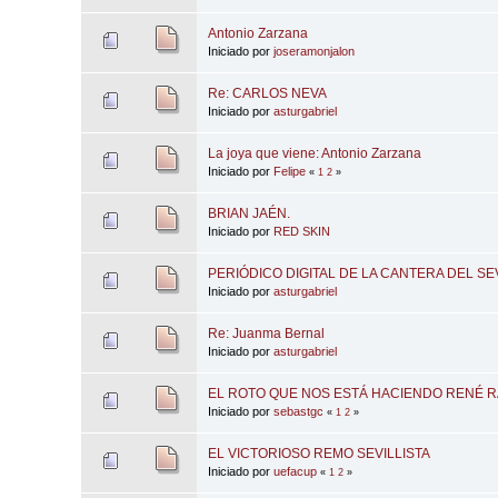
Antonio Zarzana
Iniciado por
joseramonjalon
Re: CARLOS NEVA
Iniciado por
asturgabriel
La joya que viene: Antonio Zarzana
Iniciado por
Felipe
«
1
2
»
BRIAN JAÉN.
Iniciado por
RED SKIN
PERIÓDICO DIGITAL DE LA CANTERA DEL SEV
Iniciado por
asturgabriel
Re: Juanma Bernal
Iniciado por
asturgabriel
EL ROTO QUE NOS ESTÁ HACIENDO RENÉ 
Iniciado por
sebastgc
«
1
2
»
EL VICTORIOSO REMO SEVILLISTA
Iniciado por
uefacup
«
1
2
»