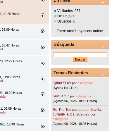
En línea
el
Visitantes: 951
6, 22:25 Horas
Oculto(s): 0
Usuarios: 0
6, 15:09 Horas
There aren't any users online.
Búsqueda
3, 10:47 Horas
el
23, 22:27 Horas
Temas Recientes
1, 11:03 Horas
el
Djibril SOW
por
asturgabriel
[
Ayer
a las 11:14]
21, 18:20 Horas
Sevilla "C"
por
asturgabriel
jalon
[Agosto 06, 2026, 18:13 Horas]
21, 02:09 Horas
Re: Pre Temporada del Sevilla,
jalon
durante la tda. 2026-27
por
asturgabriel
[Agosto 06, 2026, 18:08 Horas]
2020, 12:49 Horas