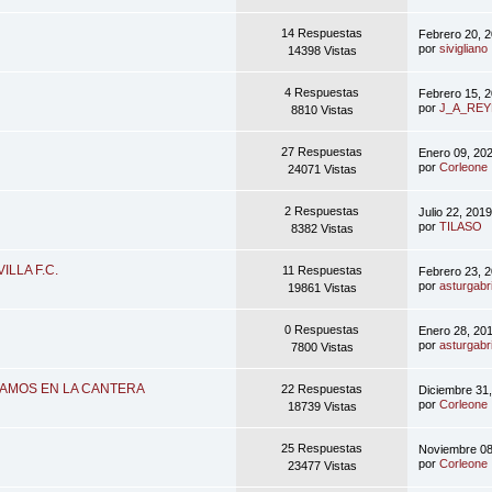
14 Respuestas
Febrero 20, 
por
sivigliano
14398 Vistas
4 Respuestas
Febrero 15, 
por
J_A_REY
8810 Vistas
27 Respuestas
Enero 09, 20
por
Corleone
24071 Vistas
2 Respuestas
Julio 22, 201
por
TILASO
8382 Vistas
ILLA F.C.
11 Respuestas
Febrero 23, 2
por
asturgabri
19861 Vistas
0 Respuestas
Enero 28, 20
por
asturgabri
7800 Vistas
RAMOS EN LA CANTERA
22 Respuestas
Diciembre 31
por
Corleone
18739 Vistas
25 Respuestas
Noviembre 08
por
Corleone
23477 Vistas