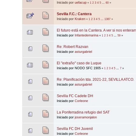
Iniciado por
uefacup
«
1
2
3
4
5
...
60
»
Sevilla F.C.: Cantera
Iniciado por
Kraken
«
1
2
3
4
5
...
1387
»
El futuro está en la Cantera. A ver si nos entera
Iniciado por
Infantedemarina
«
1
2
3
4
5
...
59
»
Re: Robert Razvan
Iniciado por
asturgabriel
El "extraño" caso de Luque
Iniciado por NODO SFC 1905
«
1
2
3
4
5
...
7
»
Re: Planificación tda. 2021-22, SEVILLA ATCO.
Iniciado por
asturgabriel
Sevilla FC Cadete DH
Iniciado por
Corleone
La Ponferradina refugio del SAT
Iniciado por
joseramonjalon
Sevilla FC DH Juvenil
Iniciado por
Corleone