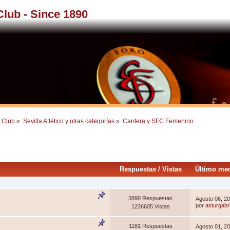
 Club - Since 1890
l Club
»
Sevilla Atlético y otras categorías
»
Cantera y SFC Femenino
Respuestas
/
Vistas
Último me
3890 Respuestas
Agosto 06, 2
por
asturgabri
1226605 Vistas
1181 Respuestas
Agosto 01, 2