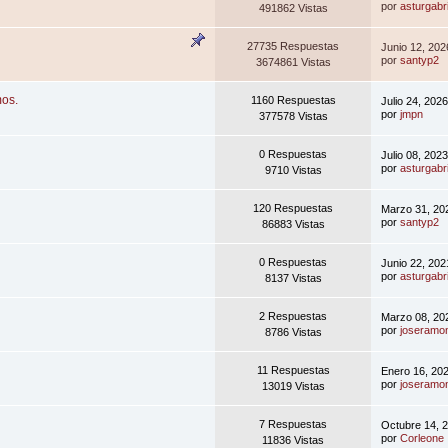
por
asturgabri
491862 Vistas
27735 Respuestas
Junio 12, 202
por
santyp2
3674861 Vistas
mos.
1160 Respuestas
Julio 24, 202
por
jmpn
377578 Vistas
0 Respuestas
Julio 08, 202
por
asturgabri
9710 Vistas
120 Respuestas
Marzo 31, 20
por
santyp2
86883 Vistas
0 Respuestas
Junio 22, 202
por
asturgabri
8137 Vistas
2 Respuestas
Marzo 08, 20
por
joseramon
8786 Vistas
11 Respuestas
Enero 16, 20
por
joseramon
13019 Vistas
7 Respuestas
Octubre 14, 
por
Corleone
11836 Vistas