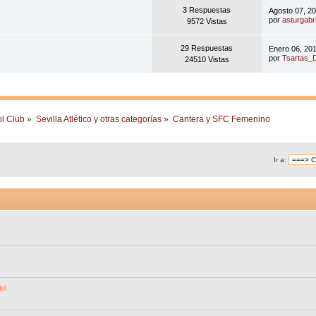
3 Respuestas
Agosto 07, 2
por
asturgabri
9572 Vistas
29 Respuestas
Enero 06, 20
por
Tsartas_
24510 Vistas
ol Club
»
Sevilla Atlético y otras categorías
»
Cantera y SFC Femenino
Ir a:
el