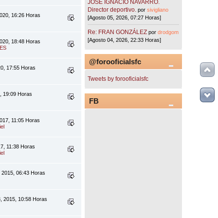
JOSÉ IGNACIO NAVARRO.
Director deportivo.
por
sivigliano
2020, 16:26 Horas
[Agosto 05, 2026, 07:27 Horas]
Re: FRAN GONZÁLEZ
por
drodgom
[Agosto 04, 2026, 22:33 Horas]
2020, 18:48 Horas
ES
@forooficialsfc
20, 17:55 Horas
Tweets by forooficialsfc
9, 19:09 Horas
FB
017, 11:05 Horas
el
17, 11:38 Horas
el
, 2015, 06:43 Horas
, 2015, 10:58 Horas