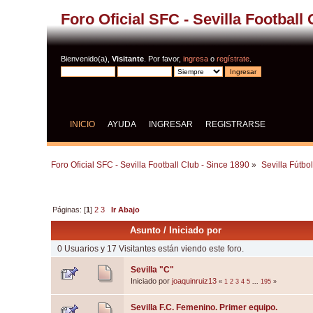
Foro Oficial SFC - Sevilla Football
Bienvenido(a),
Visitante
. Por favor,
ingresa
o
regístrate
.
INICIO
AYUDA
INGRESAR
REGISTRARSE
Foro Oficial SFC - Sevilla Football Club - Since 1890
»
Sevilla Fútbo
Páginas: [
1
]
2
3
Ir Abajo
Asunto
/
Iniciado por
0 Usuarios y 17 Visitantes están viendo este foro.
Sevilla "C"
Iniciado por
joaquinruiz13
«
1
2
3
4
5
...
195
»
Sevilla F.C. Femenino. Primer equipo.