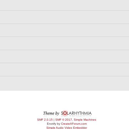
SMF 2.0.15
|
SMF © 2017
,
Simple Machines
Enotify by
CreateAForum.com
Simple Audio Video Embedder