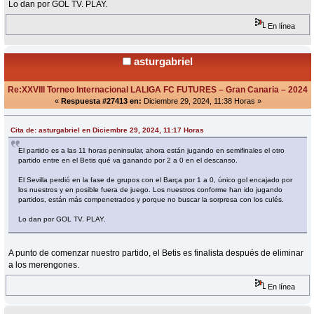
Lo dan por GOL TV. PLAY.
En línea
asturgabriel
Re:XXVIII Torneo Internacional LALIGA FC FUTURES – Gran Canaria – 2024
«
Respuesta #27413 en:
Diciembre 29, 2024, 11:38 Horas »
Cita de: asturgabriel en Diciembre 29, 2024, 11:17 Horas
El partido es a las 11 horas peninsular, ahora están jugando en semifinales el otro
partido entre en el Betis qué va ganando por 2 a 0 en el descanso.
El Sevilla perdió en la fase de grupos con el Barça por 1 a 0, único gol encajado por
los nuestros y en posible fuera de juego. Los nuestros conforme han ido jugando
partidos, están más compenetrados y porque no buscar la sorpresa con los culés.
Lo dan por GOL TV. PLAY.
A punto de comenzar nuestro partido, el Betis es finalista después de eliminar
a los merengones.
En línea