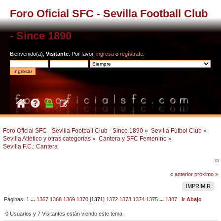
Foro Oficial SFC - Sevilla Football Club
- Since 1890
Bienvenido(a),
Visitante
. Por favor,
ingresa
o
regístrate
.
Foro Oficial SFC - Sevilla Football Club - Since 1890
»
Sevilla Fútbol Club
»
Sevilla Atlético y otras categorías
»
Cantera y SFC Femenino
»
Sevilla F.C.: Cantera 
« anterior
próximo »
IMPRIMIR
Páginas:
1
...
1367
1368
1369
1370
[
1371
]
1372
1373
1374
1375
...
1387
Ir Abajo
0 Usuarios y 7 Visitantes están viendo este tema.