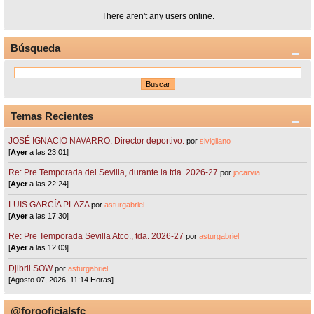
There aren't any users online.
Búsqueda
Temas Recientes
JOSÉ IGNACIO NAVARRO. Director deportivo.
por
sivigliano
[
Ayer
a las 23:01]
Re: Pre Temporada del Sevilla, durante la tda. 2026-27
por
jocarvia
[
Ayer
a las 22:24]
LUIS GARCÍA PLAZA
por
asturgabriel
[
Ayer
a las 17:30]
Re: Pre Temporada Sevilla Atco., tda. 2026-27
por
asturgabriel
[
Ayer
a las 12:03]
Djibril SOW
por
asturgabriel
[Agosto 07, 2026, 11:14 Horas]
@forooficialsfc