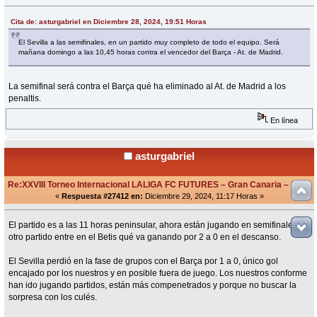
Cita de: asturgabriel en Diciembre 28, 2024, 19:51 Horas
El Sevilla a las semifinales, en un partido muy completo de todo el equipo. Será
mañana domingo a las 10,45 horas contra el vencedor del Barça - At. de Madrid.
La semifinal será contra el Barça qué ha eliminado al At. de Madrid a los
penaltis.
En línea
asturgabriel
Re:XXVIII Torneo Internacional LALIGA FC FUTURES – Gran Canaria – 2024
«
Respuesta #27412 en:
Diciembre 29, 2024, 11:17 Horas »
El partido es a las 11 horas peninsular, ahora están jugando en semifinales el
otro partido entre en el Betis qué va ganando por 2 a 0 en el descanso.
El Sevilla perdió en la fase de grupos con el Barça por 1 a 0, único gol
encajado por los nuestros y en posible fuera de juego. Los nuestros conforme
han ido jugando partidos, están más compenetrados y porque no buscar la
sorpresa con los culés.