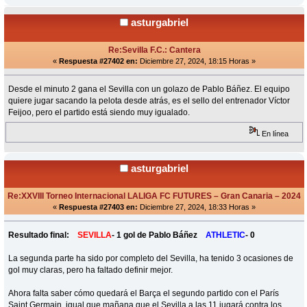
asturgabriel
Re:Sevilla F.C.: Cantera
«
Respuesta #27402 en:
Diciembre 27, 2024, 18:15 Horas »
Desde el minuto 2 gana el Sevilla con un golazo de Pablo Báñez. El equipo
quiere jugar sacando la pelota desde atrás, es el sello del entrenador Víctor
Feijoo, pero el partido está siendo muy igualado.
En línea
asturgabriel
Re:XXVIII Torneo Internacional LALIGA FC FUTURES – Gran Canaria – 2024
«
Respuesta #27403 en:
Diciembre 27, 2024, 18:33 Horas »
Resultado final:
SEVILLA
- 1 gol de Pablo Báñez
ATHLETIC
- 0
La segunda parte ha sido por completo del Sevilla, ha tenido 3 ocasiones de
gol muy claras, pero ha faltado definir mejor.
Ahora falta saber cómo quedará el Barça el segundo partido con el París
Saint Germain, igual que mañana que el Sevilla a las 11 jugará contra los