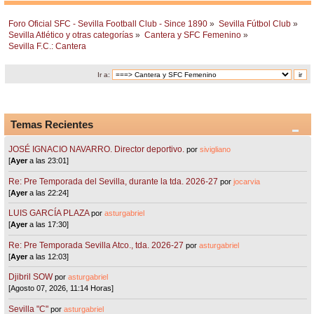
Foro Oficial SFC - Sevilla Football Club - Since 1890
»
Sevilla Fútbol Club
»
Sevilla Atlético y otras categorías
»
Cantera y SFC Femenino
»
Sevilla F.C.: Cantera 
Ir a:
Temas Recientes
JOSÉ IGNACIO NAVARRO. Director deportivo.
por
sivigliano
[
Ayer
a las 23:01]
Re: Pre Temporada del Sevilla, durante la tda. 2026-27
por
jocarvia
[
Ayer
a las 22:24]
LUIS GARCÍA PLAZA
por
asturgabriel
[
Ayer
a las 17:30]
Re: Pre Temporada Sevilla Atco., tda. 2026-27
por
asturgabriel
[
Ayer
a las 12:03]
Djibril SOW
por
asturgabriel
[Agosto 07, 2026, 11:14 Horas]
Sevilla "C"
por
asturgabriel