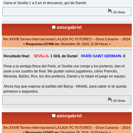
Gana el Sevilla 1 a 0 en el descanso, gol de Daniel.
En línea
asturgabriel
Re:XXVIII Torneo Internacional LALIGA FC FUTURES – Gran Canaria – 2024
«
Respuesta #27406 en:
Diciembre 28, 2024, 11:30 Horas »
Resultado final:
SEVILLA
- 1 GOL de Daniel
PARÍS SAINT GERMAIN
- 0
Pese a la ventaja física del París, el Sevilla con coraje y los porteros, dan el
pase a los cuartos de final. Me gustan varios jugadores, cómo Francés,
Miranda, Bañez, Ros, los dos porteros, Daniel y lo mejor el juego en equipo.
Ahora hay que esperar al partido del Barça - Athletic, para saber si se queda
primeros o segundos.
En línea
asturgabriel
Re:XXVIII Torneo Internacional LALIGA FC FUTURES – Gran Canaria – 2024
«
Respuesta #27407 en:
Diciembre 28, 2024, 16:55 Horas »