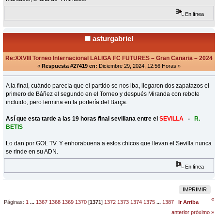
En línea
asturgabriel
Re:XXVIII Torneo Internacional LALIGA FC FUTURES – Gran Canaria – 2024
«
Respuesta #27419 en:
Diciembre 29, 2024, 12:56 Horas »
A la final, cuándo parecía que el partido se nos iba, llegaron dos zapatazos el
primero de Báñez el segundo en el Torneo y después Miranda con rebote
incluido, pero termina en la portería del Barça.
Así que esta tarde a las 19 horas final sevillana entre el
SEVILLA
-
R.
BETIS
Lo dan por GOL TV. Y enhorabuena a estos chicos que llevan el Sevilla nunca
se rinde en su ADN.
En línea
IMPRIMIR
«
Páginas:
1
...
1367
1368
1369
1370
[
1371
]
1372
1373
1374
1375
...
1387
Ir Arriba
anterior
próximo »