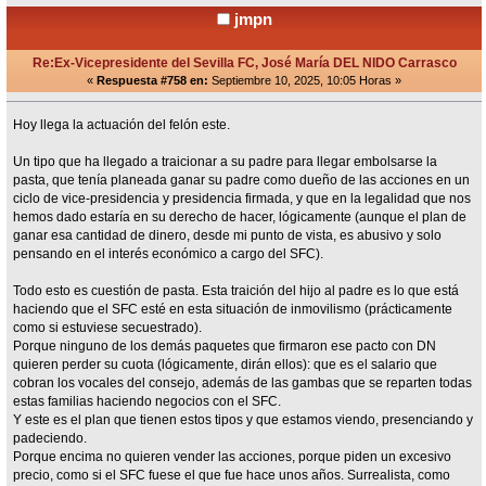
jmpn
Re:Ex-Vicepresidente del Sevilla FC, José María DEL NIDO Carrasco
«
Respuesta #758 en:
Septiembre 10, 2025, 10:05 Horas »
Hoy llega la actuación del felón este.
Un tipo que ha llegado a traicionar a su padre para llegar embolsarse la
pasta, que tenía planeada ganar su padre como dueño de las acciones en un
ciclo de vice-presidencia y presidencia firmada, y que en la legalidad que nos
hemos dado estaría en su derecho de hacer, lógicamente (aunque el plan de
ganar esa cantidad de dinero, desde mi punto de vista, es abusivo y solo
pensando en el interés económico a cargo del SFC).
Todo esto es cuestión de pasta. Esta traición del hijo al padre es lo que está
haciendo que el SFC esté en esta situación de inmovilismo (prácticamente
como si estuviese secuestrado).
Porque ninguno de los demás paquetes que firmaron ese pacto con DN
quieren perder su cuota (lógicamente, dirán ellos): que es el salario que
cobran los vocales del consejo, además de las gambas que se reparten todas
estas familias haciendo negocios con el SFC.
Y este es el plan que tienen estos tipos y que estamos viendo, presenciando y
padeciendo.
Porque encima no quieren vender las acciones, porque piden un excesivo
precio, como si el SFC fuese el que fue hace unos años. Surrealista, como