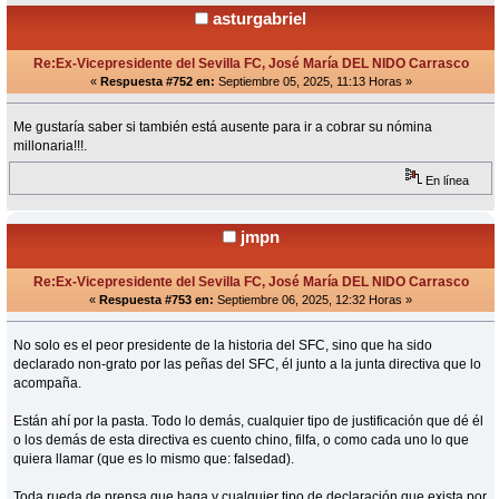
asturgabriel
Re:Ex-Vicepresidente del Sevilla FC, José María DEL NIDO Carrasco
«
Respuesta #752 en:
Septiembre 05, 2025, 11:13 Horas »
Me gustaría saber si también está ausente para ir a cobrar su nómina
millonaria!!!.
En línea
jmpn
Re:Ex-Vicepresidente del Sevilla FC, José María DEL NIDO Carrasco
«
Respuesta #753 en:
Septiembre 06, 2025, 12:32 Horas »
No solo es el peor presidente de la historia del SFC, sino que ha sido
declarado non-grato por las peñas del SFC, él junto a la junta directiva que lo
acompaña.
Están ahí por la pasta. Todo lo demás, cualquier tipo de justificación que dé él
o los demás de esta directiva es cuento chino, filfa, o como cada uno lo que
quiera llamar (que es lo mismo que: falsedad).
Toda rueda de prensa que haga y cualquier tipo de declaración que exista por