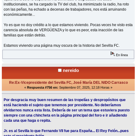
institucionales, se ha cargado la TV del club, ha minimizado la radio, ha roto
con las peñas, ha echado a decenas de trabajadores, nos está arruinando
económicamente...
Yo es que no doy crédito a lo que estamos viviendo. Pocas veces he visto esta
carencia absoluta de VERGÚENZA y lo que es peor, esta inacción de las
familias que están detrás.
Estamos viviendo una página muy oscura de la historia del Sevilla FC.
En línea
nereido
Re:Ex-Vicepresidente del Sevilla FC, José María DEL NIDO Carrasco
«
Respuesta #756 en:
Septiembre 07, 2025, 12:18 Horas »
Por desgracia muy buen resumen de las tropelías y despropósitos que
está haciendo el sujeto que tenemos por presidente. No deberíamos
olvidarnos nunca esta lista. Debería de ser un tema que estuviera puesto
siempre con una chincheta en la página principal del foro e ir añadiendo
cada una que haga o repita.
Jr. es al Sevilla lo que Fernando VII fue para España... El Rey Felón...pues