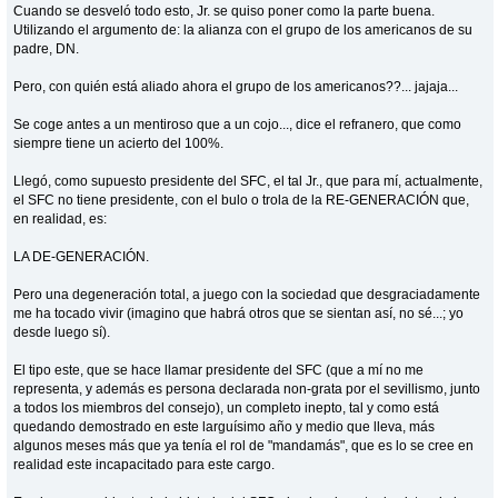
Cuando se desveló todo esto, Jr. se quiso poner como la parte buena.
Utilizando el argumento de: la alianza con el grupo de los americanos de su
padre, DN.
Pero, con quién está aliado ahora el grupo de los americanos??... jajaja...
Se coge antes a un mentiroso que a un cojo..., dice el refranero, que como
siempre tiene un acierto del 100%.
Llegó, como supuesto presidente del SFC, el tal Jr., que para mí, actualmente,
el SFC no tiene presidente, con el bulo o trola de la RE-GENERACIÓN que,
en realidad, es:
LA DE-GENERACIÓN.
Pero una degeneración total, a juego con la sociedad que desgraciadamente
me ha tocado vivir (imagino que habrá otros que se sientan así, no sé...; yo
desde luego sí).
El tipo este, que se hace llamar presidente del SFC (que a mí no me
representa, y además es persona declarada non-grata por el sevillismo, junto
a todos los miembros del consejo), un completo inepto, tal y como está
quedando demostrado en este larguísimo año y medio que lleva, más
algunos meses más que ya tenía el rol de "mandamás", que es lo se cree en
realidad este incapacitado para este cargo.