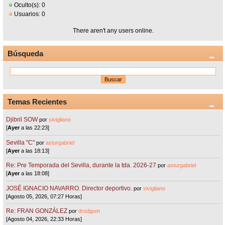
Oculto(s): 0
Usuarios: 0
There aren't any users online.
Búsqueda
Temas Recientes
Djibril SOW
por
sivigliano
[
Ayer
a las 22:23]
Sevilla "C"
por
asturgabriel
[
Ayer
a las 18:13]
Re: Pre Temporada del Sevilla, durante la tda. 2026-27
por
asturgabriel
[
Ayer
a las 18:08]
JOSÉ IGNACIO NAVARRO. Director deportivo.
por
sivigliano
[Agosto 05, 2026, 07:27 Horas]
Re: FRAN GONZÁLEZ
por
drodgom
[Agosto 04, 2026, 22:33 Horas]