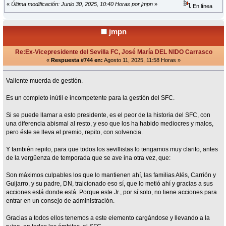
«
Última modificación: Junio 30, 2025, 10:40 Horas por jmpn
»
En línea
jmpn
Re:Ex-Vicepresidente del Sevilla FC, José María DEL NIDO Carrasco
«
Respuesta #744 en:
Agosto 11, 2025, 11:58 Horas »
Valiente muerda de gestión.
Es un completo inútil e incompetente para la gestión del SFC.
Si se puede llamar a esto presidente, es el peor de la historia del SFC, con
una diferencia abismal al resto, y eso que los ha habido mediocres y malos,
pero éste se lleva el premio, repito, con solvencia.
Y también repito, para que todos los sevillistas lo tengamos muy clarito, antes
de la vergüenza de temporada que se ave ina otra vez, que:
Son máximos culpables los que lo mantienen ahí, las familias Alés, Carrión y
Guijarro, y su padre, DN, traicionado eso sí, que lo metió ahí y gracias a sus
acciones está donde está. Porque este Jr., por sí solo, no tiene acciones para
entrar en un consejo de administración.
Gracias a todos ellos tenemos a este elemento cargándose y llevando a la