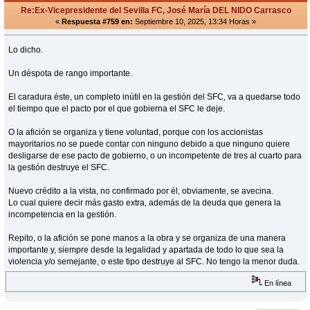
Re:Ex-Vicepresidente del Sevilla FC, José María DEL NIDO Carrasco
«
Respuesta #759 en:
Septiembre 10, 2025, 13:34 Horas »
Lo dicho.
Un déspota de rango importante.
El caradura éste, un completo inútil en la gestión del SFC, va a quedarse todo
el tiempo que el pacto por el que gobierna el SFC le deje.
O la afición se organiza y tiene voluntad, porque con los accionistas
mayoritarios no se puede contar con ninguno debido a que ninguno quiere
desligarse de ese pacto de gobierno, o un incompetente de tres al cuarto para
la gestión destruye el SFC.
Nuevo crédito a la vista, no confirmado por él, obviamente, se avecina.
Lo cual quiere decir más gasto extra, además de la deuda que genera la
incompetencia en la gestión.
Repito, o la afición se pone manos a la obra y se organiza de una manera
importante y, siempre desde la legalidad y apartada de todo lo que sea la
violencia y/o semejante, o este tipo destruye al SFC. No tengo la menor duda.
En línea