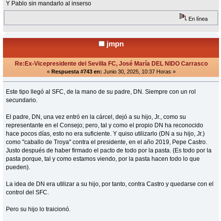
Y Pablo sin mandarlo al inserso
En línea
jmpn
Re:Ex-Vicepresidente del Sevilla FC, José María DEL NIDO Carrasco
«
Respuesta #743 en:
Junio 30, 2025, 10:37 Horas »
Este tipo llegó al SFC, de la mano de su padre, DN. Siempre con un rol
secundario.
El padre, DN, una vez entró en la cárcel, dejó a su hijo, Jr., como su
representante en el Consejo; pero, tal y como el propio DN ha reconocido
hace pocos días, esto no era suficiente. Y quiso utilizarlo (DN a su hijo, Jr.)
como "caballo de Troya" contra el presidente, en el año 2019, Pepe Castro.
Justo después de haber firmado el pacto de todo por la pasta. (Es todo por la
pasta porque, tal y como estamos viendo, por la pasta hacen todo lo que
pueden).
La idea de DN era utilizar a su hijo, por tanto, contra Castro y quedarse con el
control del SFC.
Pero su hijo lo traicionó.