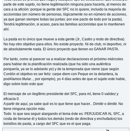
parte de este sujeto, no tiene legitimación ninguna para hacerla, al menos de
cara a la afición: porque la gente del SFC no lo quiere, incluido la mayoría de
accionistas (en número de personas, lógicamente no en número de acciones,
ya que ganan siempre todas las juntas: por ese pacto de todo por la pasta).
Tendrá legitimación, si acaso, para las familias accionistas que lo mantienen
ahí.
La pasta es lo único que mueve a esta gente (Jr., Castro y resto de directiva).
No hay otro objetivo para ellos. No existe proyecto. Ni de club, ni deportivo, ni
de absolutamente nada. El único proyecto que tienen es GANAR PASTA.
Por tanto, como al parecer va a realizar declaraciones el próximo miércoles
para hablar de la planificación realizada (que ha sido una auténtica
porquería, ya se lo adelanto yo) y de la temporada que viene (que según
Cordón el objetivo es ser feliz: carpe diem con Peque en la delantera, la
pod4íamos titular..., por ejemplo), yo 4 días antes de que el sujeto este hable,
digo sobre todo esto que:
El mensaje de un ilegítimo presidente del SFC, para mí, tiene 0 validez y
eficacia 0.
A partir de aquí, ya sabe qué es lo que tiene que hacer... Dimitir o dimitir. No
tiene ninguna opción más.
Todo lo que sea seguir alargando el tema éste es: PERJUDICAR AL SFC, a
costa de llenarse él y todos los demás (resto de directiva y enchufados) los
bolsillos de pasta, a cargo del SFC que es el que paga.