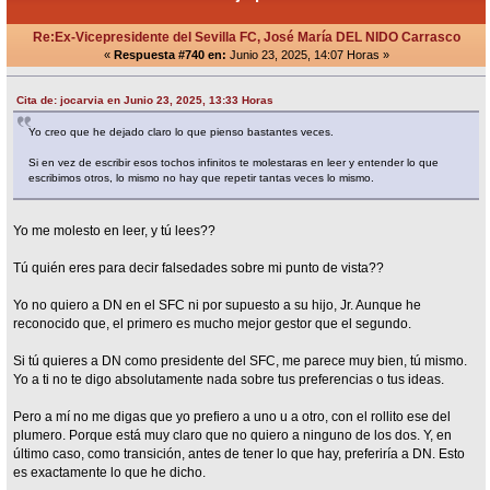
Re:Ex-Vicepresidente del Sevilla FC, José María DEL NIDO Carrasco
«
Respuesta #740 en:
Junio 23, 2025, 14:07 Horas »
Cita de: jocarvia en Junio 23, 2025, 13:33 Horas
Yo creo que he dejado claro lo que pienso bastantes veces.
Si en vez de escribir esos tochos infinitos te molestaras en leer y entender lo que
escribimos otros, lo mismo no hay que repetir tantas veces lo mismo.
Yo me molesto en leer, y tú lees??
Tú quién eres para decir falsedades sobre mi punto de vista??
Yo no quiero a DN en el SFC ni por supuesto a su hijo, Jr. Aunque he
reconocido que, el primero es mucho mejor gestor que el segundo.
Si tú quieres a DN como presidente del SFC, me parece muy bien, tú mismo.
Yo a ti no te digo absolutamente nada sobre tus preferencias o tus ideas.
Pero a mí no me digas que yo prefiero a uno u a otro, con el rollito ese del
plumero. Porque está muy claro que no quiero a ninguno de los dos. Y, en
último caso, como transición, antes de tener lo que hay, preferiría a DN. Esto
es exactamente lo que he dicho.