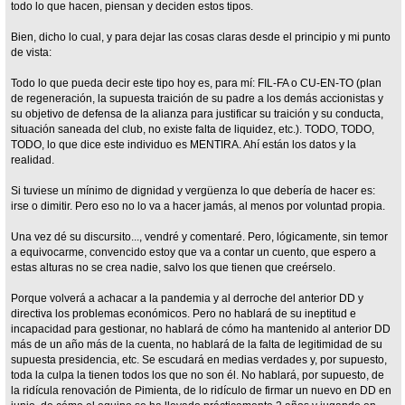
todo lo que hacen, piensan y deciden estos tipos.
Bien, dicho lo cual, y para dejar las cosas claras desde el principio y mi punto
de vista:
Todo lo que pueda decir este tipo hoy es, para mí: FIL-FA o CU-EN-TO (plan
de regeneración, la supuesta traición de su padre a los demás accionistas y
su objetivo de defensa de la alianza para justificar su traición y su conducta,
situación saneada del club, no existe falta de liquidez, etc.). TODO, TODO,
TODO, lo que dice este individuo es MENTIRA. Ahí están los datos y la
realidad.
Si tuviese un mínimo de dignidad y vergüenza lo que debería de hacer es:
irse o dimitir. Pero eso no lo va a hacer jamás, al menos por voluntad propia.
Una vez dé su discursito..., vendré y comentaré. Pero, lógicamente, sin temor
a equivocarme, convencido estoy que va a contar un cuento, que espero a
estas alturas no se crea nadie, salvo los que tienen que creérselo.
Porque volverá a achacar a la pandemia y al derroche del anterior DD y
directiva los problemas económicos. Pero no hablará de su ineptitud e
incapacidad para gestionar, no hablará de cómo ha mantenido al anterior DD
más de un año más de la cuenta, no hablará de la falta de legitimidad de su
supuesta presidencia, etc. Se escudará en medias verdades y, por supuesto,
toda la culpa la tienen todos los que no son él. No hablará, por supuesto, de
la ridícula renovación de Pimienta, de lo ridículo de firmar un nuevo en DD en