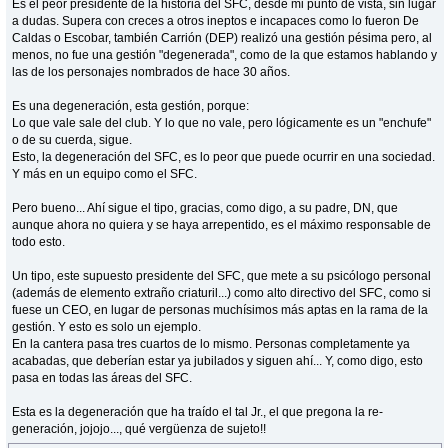
Es el peor presidente de la historia del SFC, desde mi punto de vista, sin lugar
a dudas. Supera con creces a otros ineptos e incapaces como lo fueron De
Caldas o Escobar, también Carrión (DEP) realizó una gestión pésima pero, al
menos, no fue una gestión "degenerada", como de la que estamos hablando y
las de los personajes nombrados de hace 30 años.
Es una degeneración, esta gestión, porque:
Lo que vale sale del club. Y lo que no vale, pero lógicamente es un "enchufe"
o de su cuerda, sigue.
Esto, la degeneración del SFC, es lo peor que puede ocurrir en una sociedad.
Y más en un equipo como el SFC.
Pero bueno... Ahí sigue el tipo, gracias, como digo, a su padre, DN, que
aunque ahora no quiera y se haya arrepentido, es el máximo responsable de
todo esto.
Un tipo, este supuesto presidente del SFC, que mete a su psicólogo personal
(además de elemento extraño criaturil...) como alto directivo del SFC, como si
fuese un CEO, en lugar de personas muchísimos más aptas en la rama de la
gestión. Y esto es solo un ejemplo.
En la cantera pasa tres cuartos de lo mismo. Personas completamente ya
acabadas, que deberían estar ya jubilados y siguen ahí... Y, como digo, esto
pasa en todas las áreas del SFC.
Esta es la degeneración que ha traído el tal Jr., el que pregona la re-
generación, jojojo..., qué vergüenza de sujeto!!