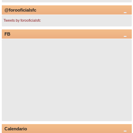
@forooficialsfc
Tweets by forooficialsfc
FB
Calendario