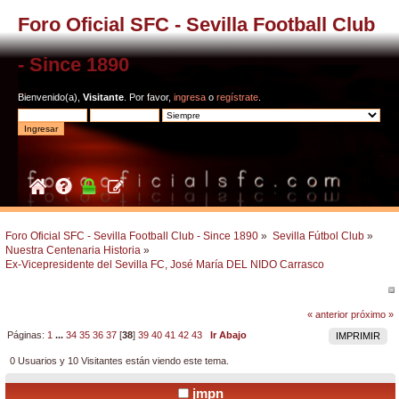
Foro Oficial SFC - Sevilla Football Club
- Since 1890
Bienvenido(a),
Visitante
. Por favor,
ingresa
o
regístrate
.
Foro Oficial SFC - Sevilla Football Club - Since 1890
»
Sevilla Fútbol Club
»
Nuestra Centenaria Historia
»
Ex-Vicepresidente del Sevilla FC, José María DEL NIDO Carrasco 
« anterior
próximo »
Páginas:
1
...
34
35
36
37
[
38
]
39
40
41
42
43
Ir Abajo
IMPRIMIR
0 Usuarios y 10 Visitantes están viendo este tema.
jmpn