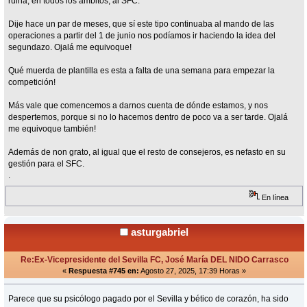
ruina, en todos los ámbitos, al SFC.
Dije hace un par de meses, que sí este tipo continuaba al mando de las
operaciones a partir del 1 de junio nos podíamos ir haciendo la idea del
segundazo. Ojalá me equivoque!
Qué muerda de plantilla es esta a falta de una semana para empezar la
competición!
Más vale que comencemos a darnos cuenta de dónde estamos, y nos
despertemos, porque si no lo hacemos dentro de poco va a ser tarde. Ojalá
me equivoque también!
Además de non grato, al igual que el resto de consejeros, es nefasto en su
gestión para el SFC.
.
En línea
asturgabriel
Re:Ex-Vicepresidente del Sevilla FC, José María DEL NIDO Carrasco
«
Respuesta #745 en:
Agosto 27, 2025, 17:39 Horas »
Parece que su psicólogo pagado por el Sevilla y bético de corazón, ha sido