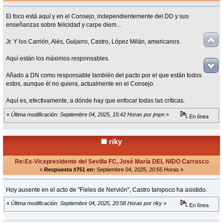
El foco está aquí y en el Consejo, independientemente del DD y sus
enseñanzas sobre felicidad y carpe diem...
Jr. Y los Carrión, Alés, Guijarro, Castro, López Milán, americanos.
Aquí están los máximos responsables.
Añado a DN como responsable también del pacto por el que están todos
estos, aunque él no quiera, actualmente en el Consejo.
Aquí es, efectivamente, a dónde hay que enfocar todas las críticas.
«
Última modificación: Septiembre 04, 2025, 15:42 Horas por jmpn
»
En línea
riky
Re:Ex-Vicepresidente del Sevilla FC, José María DEL NIDO Carrasco
«
Respuesta #751 en:
Septiembre 04, 2025, 20:55 Horas »
Hoy ausente en el acto de "Fieles de Nervión", Castro tampoco ha asistido.
«
Última modificación: Septiembre 04, 2025, 20:58 Horas por riky
»
En línea