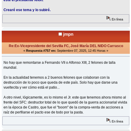
este el presidente felón.
Crearé ese tema y lo subiré.
En línea
jmpn
Re:Ex-Vicepresidente del Sevilla FC, José María DEL NIDO Carrasco
«
Respuesta #757 en:
Septiembre 07, 2025, 12:45 Horas »
No hay que remontarse a Fernando VII o Alfonso XIII, 2 felones de talla
mundial.
En la actualidad tenemos a 2 buenos felones que colaboran con la
destrucción de lo poco que queda de este país. Solo hay que darse una
vueltecita y ver cómo está el patio...
A otro nivel, lógicamente, es lo mismo el Jr. este que tenemos ahora mismo al
frente del SFC: destructor total de lo que quedó de la guerra accionarial vivida
en la época de Castro, que fue el "boom" de la compra-venta de acciones a
raíz de perfilarse el pacto ese de todo por la pasta.
En línea