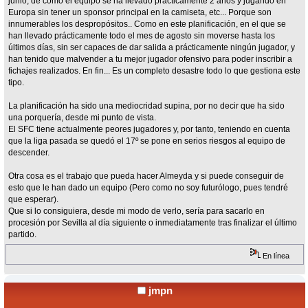
junio, de cómo el equipo se ha llevado prácticamente 2 años y jugando en
Europa sin tener un sponsor principal en la camiseta, etc... Porque son
innumerables los despropósitos.. Como en este planificación, en el que se
han llevado prácticamente todo el mes de agosto sin moverse hasta los
últimos días, sin ser capaces de dar salida a prácticamente ningún jugador, y
han tenido que malvender a tu mejor jugador ofensivo para poder inscribir a
fichajes realizados. En fin... Es un completo desastre todo lo que gestiona este
tipo.
La planificación ha sido una mediocridad supina, por no decir que ha sido
una porquería, desde mi punto de vista.
El SFC tiene actualmente peores jugadores y, por tanto, teniendo en cuenta
que la liga pasada se quedó el 17º se pone en serios riesgos al equipo de
descender.
Otra cosa es el trabajo que pueda hacer Almeyda y si puede conseguir de
esto que le han dado un equipo (Pero como no soy futurólogo, pues tendré
que esperar).
Que si lo consiguiera, desde mi modo de verlo, sería para sacarlo en
procesión por Sevilla al día siguiente o inmediatamente tras finalizar el último
partido.
En línea
jmpn