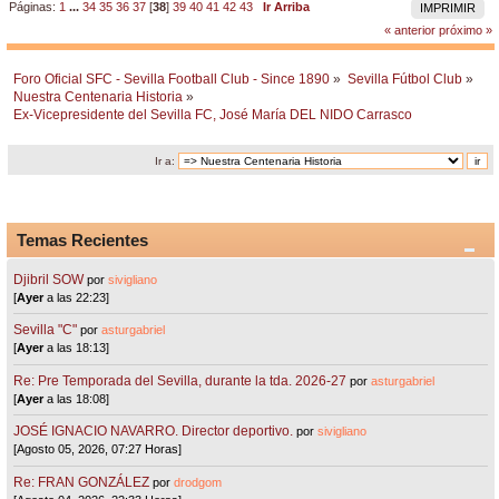
Páginas:
1
...
34
35
36
37
[
38
]
39
40
41
42
43
Ir Arriba
IMPRIMIR
« anterior
próximo »
Foro Oficial SFC - Sevilla Football Club - Since 1890
»
Sevilla Fútbol Club
»
Nuestra Centenaria Historia
»
Ex-Vicepresidente del Sevilla FC, José María DEL NIDO Carrasco 
Ir a:
Temas Recientes
Djibril SOW
por
sivigliano
[
Ayer
a las 22:23]
Sevilla "C"
por
asturgabriel
[
Ayer
a las 18:13]
Re: Pre Temporada del Sevilla, durante la tda. 2026-27
por
asturgabriel
[
Ayer
a las 18:08]
JOSÉ IGNACIO NAVARRO. Director deportivo.
por
sivigliano
[Agosto 05, 2026, 07:27 Horas]
Re: FRAN GONZÁLEZ
por
drodgom