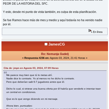
PEOR DE LA HISTORIA DEL SFC.
Y esto, desde mi punto de vista también, es culpa de esta planificación.
Se fue Ramos hace más de mes y medio y aquí todavía no ha venido nadie
por él.
En línea
JamesCG
Re: Nemanja Gudelj
«
Respuesta #236 en:
Agosto 03, 2024, 21:41 Horas »
Cita de: jmpn en Agosto 03, 2024, 07:09 Horas
Me parece muy bien que tú lo metas ahí.
Nadie dice lo contrario. Yo al menos no he dicho lo contrario.
Pero que deberían salir 6-7 jugadores antes que él.
Dicho lo cual, si viniese una buena oferta por él habría que venderlo e intentar traer
un central en condiciones.
Que es lo que vengo diciendo en mi mensaje.
Ahora bien, puntualizo: