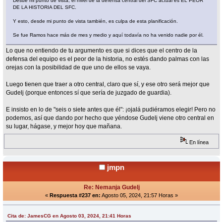
Desde mi punto de vista, el nivel de la defensa central del SFC actual es EL PEOR
DE LA HISTORIA DEL SFC.
Y esto, desde mi punto de vista también, es culpa de esta planificación.
Se fue Ramos hace más de mes y medio y aquí todavía no ha venido nadie por él.
Lo que no entiendo de tu argumento es que si dices que el centro de la
defensa del equipo es el peor de la historia, no estés dando palmas con las
orejas con la posibilidad de que uno de ellos se vaya.
Luego tienen que traer a otro central, claro que sí, y ese otro será mejor que
Gudelj (porque entonces sí que sería de juzgado de guardia).
E insisto en lo de "seis o siete antes que él": ¡ojalá pudiéramos elegir! Pero no
podemos, así que dando por hecho que yéndose Gudelj viene otro central en
su lugar, hágase, y mejor hoy que mañana.
En línea
jmpn
Re: Nemanja Gudelj
«
Respuesta #237 en:
Agosto 05, 2024, 21:57 Horas »
Cita de: JamesCG en Agosto 03, 2024, 21:41 Horas