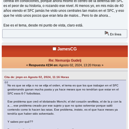
central en condiciones, porque ahora mismo el centro de la defensa del SFC
es el peor de su historia, o rozando ese nivel. Al menos yo, en mis más de 40
años viendo el SFC jamás he visto unos centrales tan malos en el SFC, y eso
que he visto unos pocos que eran tela de malos... Pero lo de ahora...
Ese es el tema, desde mi punto de vista, claro está.
En línea
JamesCG
Re: Nemanja Gudelj
«
Respuesta #234 en:
Agosto 02, 2024, 13:20 Horas »
Cita de: jmpn en Agosto 02, 2024, 11:16 Horas
No es que se elija o no se elija el orden, el tema es que los que trabajan en el SFC
gestionando ganan mucha pasta y ya hace meses que no tendrían que estar en el
SFC esos 6-7 futbolistas.
Ese problema que creó el idolatrado Monchi, el del corazón sevillista, el de la p con la
a..., ese problema creado por ese sujeto y que no quiso solventar porque salió
corriendo como lo hacen las ratas. Ese problema, insisto, es el que hace meses ya
tendría que haber sido solventado.
Y sabes por qué??