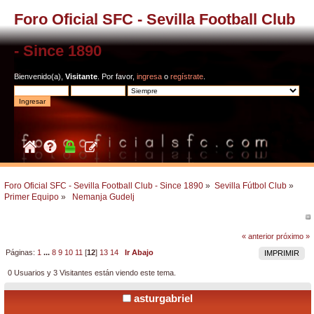
Foro Oficial SFC - Sevilla Football Club
- Since 1890
Bienvenido(a),
Visitante
. Por favor,
ingresa
o
regístrate
.
Foro Oficial SFC - Sevilla Football Club - Since 1890
»
Sevilla Fútbol Club
»
Primer Equipo
»
 Nemanja Gudelj
« anterior
próximo »
Páginas:
1
...
8
9
10
11
[
12
]
13
14
Ir Abajo
IMPRIMIR
0 Usuarios y 3 Visitantes están viendo este tema.
asturgabriel