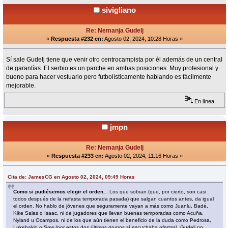
sivigliano
Re: Nemanja Gudelj
«
Respuesta #232 en:
Agosto 02, 2024, 10:28 Horas »
Sí sale Gudelj tiene que venir otro centrocampista por él además de un central
de garantías. El serbio es un parche en ambas posiciones. Muy profesional y
bueno para hacer vestuario pero futbolísticamente hablando es fácilmente
mejorable.
En línea
jmpn
Re: Nemanja Gudelj
«
Respuesta #233 en:
Agosto 02, 2024, 11:16 Horas »
Cita de: JamesCG en Agosto 02, 2024, 09:49 Horas
Como si pudiésemos elegir el orden.
.. Los que sobran (que, por cierto, son casi
todos después de la nefasta temporada pasada) que salgan cuantos antes, da igual
el orden. No hablo de jóvenes que seguramente vayan a más como Juanlu, Badé,
Kike Salas o Isaac, ni de jugadores que llevan buenas temporadas como Acuña,
Nyland u Ocampos, ni de los que aún tienen el beneficio de la duda como Pedrosa,
Lukebakio o Sow (por estos dos últimos grupos sí escuchaba ofertas). Gudelj no