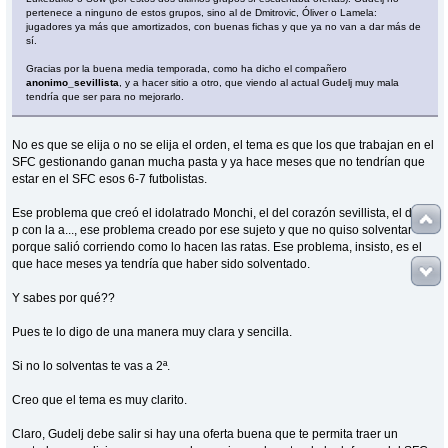
pertenece a ninguno de estos grupos, sino al de Dmitrovic, Óliver o Lamela:
jugadores ya más que amortizados, con buenas fichas y que ya no van a dar más de
sí.
Gracias por la buena media temporada, como ha dicho el compañero
anonimo_sevillista
, y a hacer sitio a otro, que viendo al actual Gudelj muy mala
tendría que ser para no mejorarlo.
No es que se elija o no se elija el orden, el tema es que los que trabajan en el
SFC gestionando ganan mucha pasta y ya hace meses que no tendrían que
estar en el SFC esos 6-7 futbolistas.
Ese problema que creó el idolatrado Monchi, el del corazón sevillista, el de la
p con la a..., ese problema creado por ese sujeto y que no quiso solventar
porque salió corriendo como lo hacen las ratas. Ese problema, insisto, es el
que hace meses ya tendría que haber sido solventado.
Y sabes por qué??
Pues te lo digo de una manera muy clara y sencilla.
Si no lo solventas te vas a 2ª.
Creo que el tema es muy clarito.
Claro, Gudelj debe salir si hay una oferta buena que te permita traer un