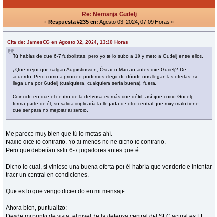
Re: Nemanja Gudelj
«
Respuesta #235 en:
Agosto 03, 2024, 07:09 Horas »
Cita de: JamesCG en Agosto 02, 2024, 13:20 Horas
Tú hablas de que 6-7 futbolistas, pero yo te lo subo a 10 y meto a Gudelj entre ellos.
¿Que mejor que salgan Augustinsson, Óscar o Marcao antes que Gudelj? De
acuerdo. Pero como a priori no podemos elegir de dónde nos llegan las ofertas, si
llega una por Gudelj (cualquiera, cualquiera sería buena), fuera.
Coincido en que el centro de la defensa es más que débil, así que como Gudelj
forma parte de él, su salida implicaría la llegada de otro central que muy malo tiene
que ser para no mejorar al serbio.
Me parece muy bien que tú lo metas ahí.
Nadie dice lo contrario. Yo al menos no he dicho lo contrario.
Pero que deberían salir 6-7 jugadores antes que él.
Dicho lo cual, si viniese una buena oferta por él habría que venderlo e intentar
traer un central en condiciones.
Que es lo que vengo diciendo en mi mensaje.
Ahora bien, puntualizo:
Desde mi punto de vista, el nivel de la defensa central del SFC actual es EL