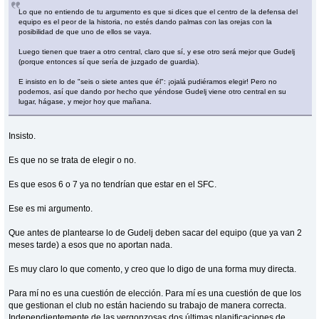
Lo que no entiendo de tu argumento es que si dices que el centro de la defensa del
equipo es el peor de la historia, no estés dando palmas con las orejas con la
posibilidad de que uno de ellos se vaya.
Luego tienen que traer a otro central, claro que sí, y ese otro será mejor que Gudelj
(porque entonces sí que sería de juzgado de guardia).
E insisto en lo de "seis o siete antes que él": ¡ojalá pudiéramos elegir! Pero no
podemos, así que dando por hecho que yéndose Gudelj viene otro central en su
lugar, hágase, y mejor hoy que mañana.
Insisto.
Es que no se trata de elegir o no.
Es que esos 6 o 7 ya no tendrían que estar en el SFC.
Ese es mi argumento.
Que antes de plantearse lo de Gudelj deben sacar del equipo (que ya van 2
meses tarde) a esos que no aportan nada.
Es muy claro lo que comento, y creo que lo digo de una forma muy directa.
Para mí no es una cuestión de elección. Para mí es una cuestión de que los
que gestionan el club no están haciendo su trabajo de manera correcta.
Independientemente de las vergonzosas dos últimas planificaciones de