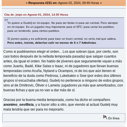
«
Respuesta #231 en:
Agosto 02, 2024, 09:49 Horas »
Cita de: jmpn en Agosto 01, 2024, 14:30 Horas
Yo quiero a Gudelj en mi equipo. No para ser titular ni para ser central. Pero siempre
en mi equipo. Es un jugador muy importante para el SFC: para cerrar los partidos,
para un remiendo, para ciertos partidos.
Sí ponen pasta y es suficiente para traer un buen central, no vería mal que saliera.
Pero antes, insisto, deberían salir no menos de 6 o 7 futbolistas
.
Como si pudiésemos elegir el orden... Los que sobran (que, por cierto, son
casi todos después de la nefasta temporada pasada) que salgan cuantos
antes, da igual el orden. No hablo de jóvenes que seguramente vayan a más
como Juanlu, Badé, Kike Salas o Isaac, ni de jugadores que llevan buenas
temporadas como Acuña, Nyland u Ocampos, ni de los que aún tienen el
beneficio de la duda como Pedrosa, Lukebakio o Sow (por estos dos últimos
grupos sí escuchaba ofertas). Gudelj no pertenece a ninguno de estos grupos,
sino al de Dmitrovic, Óliver o Lamela: jugadores ya más que amortizados, con
buenas fichas y que ya no van a dar más de sí.
Gracias por la buena media temporada, como ha dicho el compañero
anonimo_sevillista
, y a hacer sitio a otro, que viendo al actual Gudelj muy
mala tendría que ser para no mejorarlo.
En línea