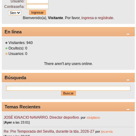
Usuario:
Contraseña:
Bienvenido(a),
Visitante
. Por favor,
ingresa
o
regístrate
.
En línea
Visitantes: 940
Oculto(s): 0
Usuarios: 0
There aren't any users online.
Búsqueda
Temas Recientes
JOSÉ IGNACIO NAVARRO. Director deportivo.
por
sivigliano
[
Ayer
a las 23:01]
Re: Pre Temporada del Sevilla, durante la tda. 2026-27
por
jocarvia