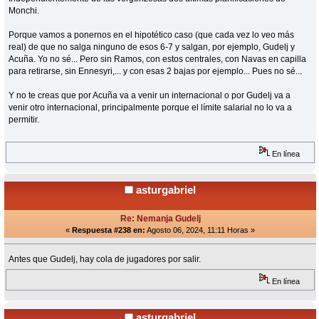
Monchi.
Porque vamos a ponernos en el hipotético caso (que cada vez lo veo más
real) de que no salga ninguno de esos 6-7 y salgan, por ejemplo, Gudelj y
Acuña. Yo no sé... Pero sin Ramos, con estos centrales, con Navas en capilla
para retirarse, sin Ennesyri,... y con esas 2 bajas por ejemplo... Pues no sé...
Y no te creas que por Acuña va a venir un internacional o por Gudelj va a
venir otro internacional, principalmente porque el límite salarial no lo va a
permitir.
En línea
asturgabriel
Re: Nemanja Gudelj
«
Respuesta #238 en:
Agosto 06, 2024, 11:11 Horas »
Antes que Gudelj, hay cola de jugadores por salir.
En línea
asturgabriel