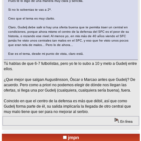
Pues te lo digo de una manera muy clara y sencilla.
Si no lo solventas te vas a 2ª.
Creo que el tema es muy clarito.
Claro, Gudelj debe salir si hay una oferta buena que te permita traer un central en
condiciones, porque ahora mismo el centro de la defensa del SFC es el peor de su
historia, o rozando ese nivel. Al menos yo, en mis más de 40 años viendo el SFC
jamás he visto unos centrales tan malos en el SFC, y eso que he visto unos pocos
que eran tela de malos... Pero lo de ahora...
Ese es el tema, desde mi punto de vista, claro está.
Tú hablas de que 6-7 futbolistas, pero yo te lo subo a 10 y meto a Gudelj entre
ellos.
¿Que mejor que salgan Augustinsson, Óscar o Marcao antes que Gudelj? De
acuerdo. Pero como a priori no podemos elegir de dónde nos llegan las
ofertas, si llega una por Gudelj (cualquiera, cualquiera sería buena), fuera.
Coincido en que el centro de la defensa es más que débil, así que como
Gudelj forma parte de él, su salida implicaría la llegada de otro central que
muy malo tiene que ser para no mejorar al serbio.
En línea
jmpn