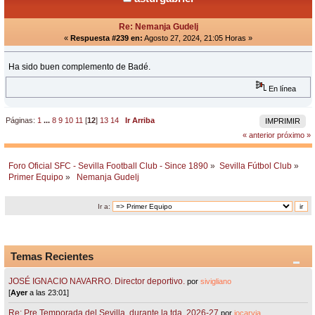
Re: Nemanja Gudelj
«
Respuesta #239 en:
Agosto 27, 2024, 21:05 Horas »
Ha sido buen complemento de Badé.
En línea
Páginas:
1
...
8
9
10
11
[
12
]
13
14
Ir Arriba
IMPRIMIR
« anterior
próximo »
Foro Oficial SFC - Sevilla Football Club - Since 1890
»
Sevilla Fútbol Club
»
Primer Equipo
»
 Nemanja Gudelj
Ir a:
Temas Recientes
JOSÉ IGNACIO NAVARRO. Director deportivo.
por
sivigliano
[
Ayer
a las 23:01]
Re: Pre Temporada del Sevilla, durante la tda. 2026-27
por
jocarvia