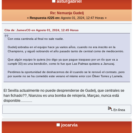
asturgabriel
Re: Nemanja Gudelj
«
Respuesta #225 en:
Agosto 01, 2024, 12:47 Horas »
Cita de: JamesCG en Agosto 01, 2024, 12:45 Horas
Con esta cantinela al final no sale nadie.
Gudelj sobraba en el equipo hace ya varios años, cuando no era inscrito en la
Champions, y siguió sobrando el año pasado tanto de central como de mediocentro.
Que algún equipo lo quiera (no digo ya que pague traspaso por un tío que va a
cumplir 33) es una bendición, como lo fue que Las Palmas quisiera a Januzaj.
Perdimos la oportunidad de deshacernos de él cuando se le renovó el contrato, pero
por suerte no se ha cometido este verano el mismo error con Óliver Torres y Lamela.
El Sevilla actualmente no puede desprenderse de Gudelj, que centrales se
han fichado??, Nianzou es una bomba de relojería, Marçao, nunca está
disponible.............
En línea
jocarvia