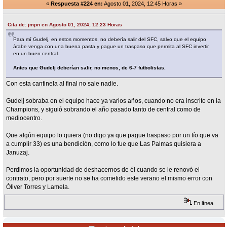
«
Respuesta #224 en:
Agosto 01, 2024, 12:45 Horas »
Cita de: jmpn en Agosto 01, 2024, 12:23 Horas
Para mí Gudelj, en estos momentos, no debería salir del SFC, salvo que el equipo
árabe venga con una buena pasta y pague un traspaso que permita al SFC invertir
en un buen central.
Antes que Gudelj deberían salir, no menos, de 6-7 futbolistas.
Con esta cantinela al final no sale nadie.
Gudelj sobraba en el equipo hace ya varios años, cuando no era inscrito en la
Champions, y siguió sobrando el año pasado tanto de central como de
mediocentro.
Que algún equipo lo quiera (no digo ya que pague traspaso por un tío que va
a cumplir 33) es una bendición, como lo fue que Las Palmas quisiera a
Januzaj.
Perdimos la oportunidad de deshacernos de él cuando se le renovó el
contrato, pero por suerte no se ha cometido este verano el mismo error con
Óliver Torres y Lamela.
En línea