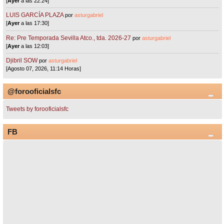
[
Ayer
a las 22:24]
LUIS GARCÍA PLAZA
por
asturgabriel
[
Ayer
a las 17:30]
Re: Pre Temporada Sevilla Atco., tda. 2026-27
por
asturgabriel
[
Ayer
a las 12:03]
Djibril SOW
por
asturgabriel
[Agosto 07, 2026, 11:14 Horas]
@forooficialsfc
Tweets by forooficialsfc
FB