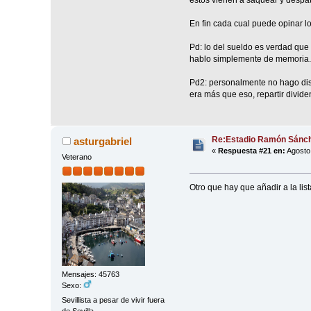
estos vienen a saquear y despat
En fin cada cual puede opinar l
Pd: lo del sueldo es verdad que
hablo simplemente de memoria.
Pd2: personalmente no hago dist
era más que eso, repartir divide
Re:Estadio Ramón Sánch
asturgabriel
«
Respuesta #21 en:
Agosto 
Veterano
Otro que hay que añadir a la lis
Mensajes: 45763
Sexo:
Sevillista a pesar de vivir fuera