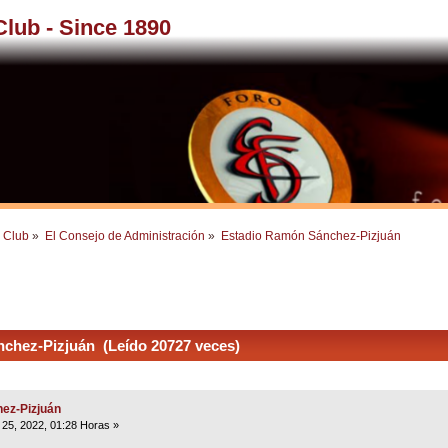
 Club - Since 1890
l Club
»
El Consejo de Administración
»
Estadio Ramón Sánchez-Pizjuán
chez-Pizjuán (Leído 20727 veces)
ez-Pizjuán
25, 2022, 01:28 Horas »