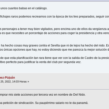
 unos cuantos babas en el catálogo.
de fichajes raros podemos recrearnos con la época de los tres preparados, seguir con
s personajes a tener muy bien vigilados, pero encima uno de ellos da vergüenza a
a es que necesites un porcentaje de acciones para coger la presidencia y otra vend
 ha hecho cosas muy graves contra el Sevilla que ni de lejos ha hecho del nido. Es
s únicas opciones que hay, no estoy diciendo que me parezca la mejor solución d
 que esta planificación tan rara tiene que ver con la salida de Castro de la presi
tivo perfecto para justificar la venta del club por segunda vez.
ez-Pizjuán
25, 2022, 14:03 Horas »
mprar mis siete acciones por tercera vez en nombre de Del Nido.
una petición de sindicación. Su paupérrimo salario no le da panamá.