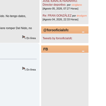
JOSÉ IGNACIO NAVARRO.
Director deportivo.
por
sivigliano
[Agosto 05, 2026, 07:27 Horas]
Re: FRAN GONZÁLEZ
por
drodgom
ido. No tengo datos,
[Agosto 04, 2026, 22:33 Horas]
uiere romper Del Nido, no
@forooficialsfc
En línea
Tweets by forooficialsfc
FB
En línea