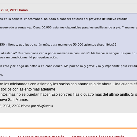
, 2023, 20:11 Horas
nico en la sombra, chocamanos, ha dado a conocer detalles del proyecto del nuevo estadio.
servado a zonas vip. Osea 50.000 asientos disponibles para los sevillistas de a pié. Y menos,
. 350 millones, que luego serán más, para menos de 50.000 asientos disponibles??
 ir al estadio? Cuántos niños van a poder mamar esa costumbre? Me hierve la sangre. Es que no s
cosa en condiciones. Ni por equivocación.
en esto y se haga un estadio en condiciones. Me parece muy grave y muy importante para el futur
ro.
 los aficionados con asiento y los socios con abono rojo de ahora. Una cuenta ef
0 socios con asiento más adelante.
tos más no se puedan hacer. Eso son tres filas o cuatro más del último anillo. Si
Nuevo San Mamés.
, 2023, 22:20 Horas por sivigliano
»