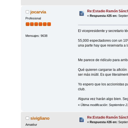
Re:Estadio Ramón Sánch
jocarvia
«
Respuesta #25 en:
Septiem
Profesional
El vicepresidente y secretario 
Mensajes: 9638
55,000 espectadores con un 10% 
una parte hay que reservarla a la
Me parece de ridículo para arri
Qué quieren cargarse la afición
ser más inútil. Es que literalme
Yo espero que los accionistas p
club.
Alguna vez harán algo bien. Se
«
Última modificación: Septiembre 2
Re:Estadio Ramón Sánch
sivigliano
«
Respuesta #26 en:
Septiem
Amatéur