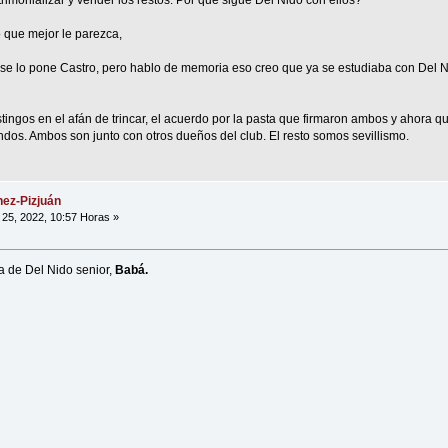
rimonializar y vender los restos. Por qué sigue Del Nido con ellos?
o que mejor le parezca,
 se lo pone Castro, pero hablo de memoria eso creo que ya se estudiaba con Del N
ingos en el afán de trincar, el acuerdo por la pasta que firmaron ambos y ahora q
ndos. Ambos son junto con otros dueños del club. El resto somos sevillismo.
ez-Pizjuán
25, 2022, 10:57 Horas »
ta de Del Nido senior,
Babá.