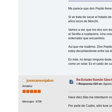
Me parece que don Pepito tiene
Si se trata de sacar el listado 
años locos de Monchi.
Vamos a ver, que los dos son do
al Sevilla a cualquiera. Una cos
enterrador que encuentres.
Así que me reafirmo. Don Pepito
estoy decantandome entre las do
Es más, no tengo ninguna duda de
como un solar. Es el caldo de cul
Re:Estadio Ramón Sánch
joseramonjalon
«
Respuesta #24 en:
Agosto 
Amatéur
Hace diez días me intentaron co
Mensajes: 4708
Por parte de Castro, sólo tuve 