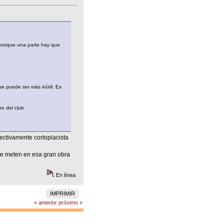
 porque una parte hay que
e puede ser más inútil. Es
o del club.
ectivamente cortoplacista
 se meten en esa gran obra
En línea
IMPRIMIR
« anterior
próximo »