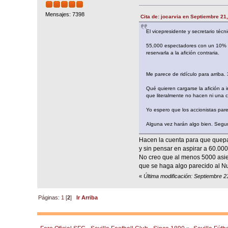
Mensajes: 7398
Cita de: jocarvia en Septiembre 21
El vicepresidente y secretario téc
55,000 espectadores con un 10% re
reservarla a la afición contraria.
Me parece de ridículo para arriba
Qué quieren cargarse la afición a
que literalmente no hacen ni una 
Yo espero que los accionistas par
Alguna vez harán algo bien. Segu
Hacen la cuenta para que quepan
y sin pensar en aspirar a 60.00
No creo que al menos 5000 asien
que se haga algo parecido al 
«
Última modificación: Septiembre 21
Páginas:
1
[
2
]
Ir Arriba