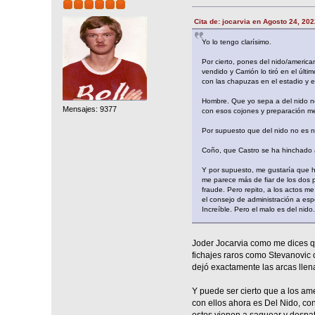
Cita de: jocarvia en Agosto 24, 20
Yo lo tengo clarísimo.
Por cierto, pones del nido/americ
vendido y Carrión lo tiró en el úl
con las chapuzas en el estadio y en
Hombre. Que yo sepa a del nido no
Mensajes: 9377
con esos cojones y preparación me
Por supuesto que del nido no es ni
Coño, que Castro se ha hinchado a
Y por supuesto, me gustaría que h
me parece más de fiar de los dos p
fraude. Pero repito, a los actos m
el consejo de administración a esp
Increíble. Pero el malo es del nido.
Joder Jocarvia como me dices q
fichajes raros como Stevanovic 
dejó exactamente las arcas llen
Y puede ser cierto que a los am
con ellos ahora es Del Nido, con