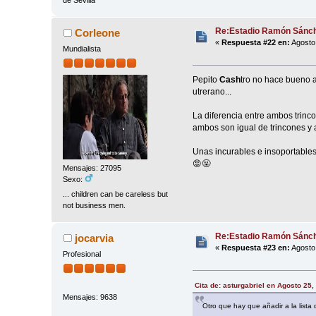
de Sevilla
Re:Estadio Ramón Sánch
Corleone
«
Respuesta #22 en:
Agosto 
Mundialista
Pepito
Cash
tro no hace bueno a
utrerano...
La diferencia entre ambos trinco
ambos son igual de trincones y a
Unas incurables e insoportables
😡🤬
Mensajes: 27095
Sexo:
... children can be careless but
not business men.
Re:Estadio Ramón Sánch
jocarvia
«
Respuesta #23 en:
Agosto 
Profesional
Cita de: asturgabriel en Agosto 25
Mensajes: 9638
Otro que hay que añadir a la lista 