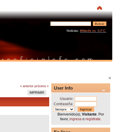
Noticias:
#Alavés vs. S.F.C.
« anterior
próximo »
User Info
IMPRIMIR
Usuario:
Contraseña:
Bienvenido(a),
Visitante
. Por
favor,
ingresa
o
regístrate
.