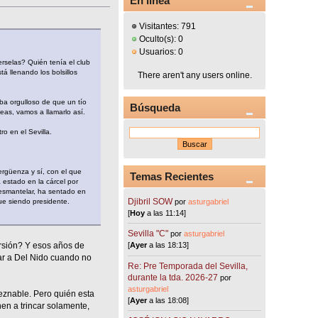
En línea
Visitantes: 791
Oculto(s): 0
Usuarios: 0
rselas? Quién tenía el club
á llenando los bolsillos
There aren't any users online.
ba orgulloso de que un tío
Búsqueda
as, vamos a llamarlo así.
o en el Sevilla.
rgüenza y sí, con el que
Temas Recientes
 estado en la cárcel por
desmantelar, ha sentado en
Djibril SOW
por
asturgabriel
ue siendo presidente.
[
Hoy
a las 11:14]
Sevilla "C"
por
asturgabriel
[
Ayer
a las 18:13]
rsión? Y esos años de
car a Del Nido cuando no
Re: Pre Temporada del Sevilla,
durante la tda. 2026-27
por
asturgabriel
leznable. Pero quién esta
[
Ayer
a las 18:08]
nen a trincar solamente,