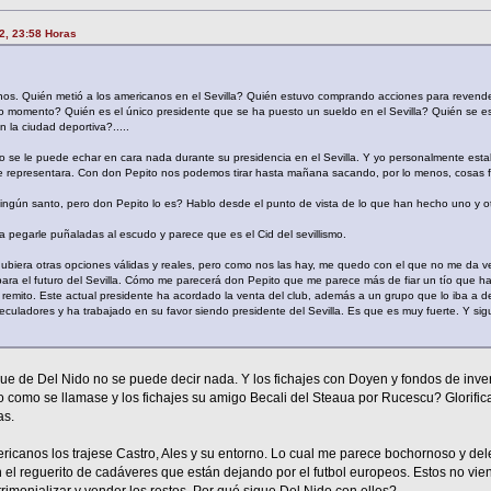
22, 23:58 Horas
anos. Quién metió a los americanos en el Sevilla? Quién estuvo comprando acciones para revende
timo momento? Quién es el único presidente que se ha puesto un sueldo en el Sevilla? Quién se est
 la ciudad deportiva?.....
 se le puede echar en cara nada durante su presidencia en el Sevilla. Y yo personalmente esta
 representara. Con don Pepito nos podemos tirar hasta mañana sacando, por lo menos, cosas fe
ngún santo, pero don Pepito lo es? Hablo desde el punto de vista de lo que han hecho uno y otr
 pegarle puñaladas al escudo y parece que es el Cid del sevillismo.
ubiera otras opciones válidas y reales, pero como nos las hay, me quedo con el que no me da ve
ara el futuro del Sevilla. Cómo me parecerá don Pepito que me parece más de fiar un tío que ha
e remito. Este actual presidente ha acordado la venta del club, además a un grupo que lo iba a 
eculadores y ha trabajado en su favor siendo presidente del Sevilla. Es que es muy fuerte. Y sig
ue de Del Nido no se puede decir nada. Y los fichajes con Doyen y fondos de inve
o como se llamase y los fichajes su amigo Becali del Steaua por Rucescu? Glorifi
as.
ericanos los trajese Castro, Ales y su entorno. Lo cual me parece bochornoso y de
 el reguerito de cadáveres que están dejando por el futbol europeos. Estos no vie