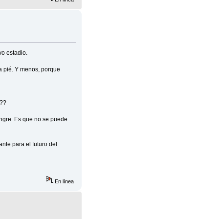
vo estadio.
a pié. Y menos, porque
s??
angre. Es que no se puede
nte para el futuro del
En línea