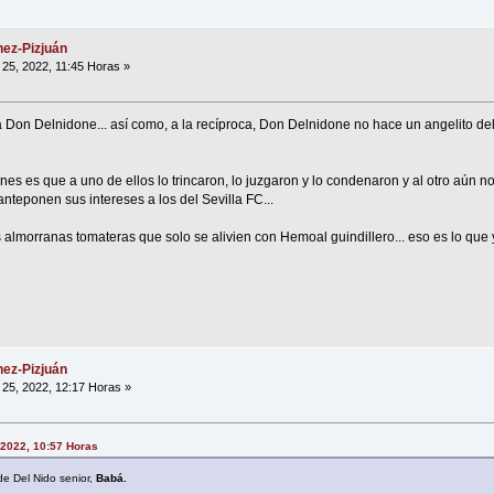
ez-Pizjuán
25, 2022, 11:45 Horas »
 Don Delnidone... así como, a la recíproca, Don Delnidone no hace un angelito del
nes es que a uno de ellos lo trincaron, lo juzgaron y lo condenaron y al otro aún no 
nteponen sus intereses a los del Sevilla FC...
 almorranas tomateras que solo se alivien con Hemoal guindillero... eso es lo que
ez-Pizjuán
25, 2022, 12:17 Horas »
, 2022, 10:57 Horas
de Del Nido senior,
Babá.