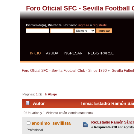
Foro Oficial SFC - Sevilla Football
Bienvenido(a),
Visitante
. Por favor,
ingresa
o
regístrate
.
INICIO
AYUDA
INGRESAR
REGISTRARSE
Foro Oficial SFC - Sevilla Football Club - Since 1890
»
Sevilla Fútbo
Páginas:
1
[
2
]
Ir Abajo
Autor
Tema: Estadio Ramón Sán
0 Usuarios y 1 Visitante están viendo este tema.
Re:Estadio Ramón Sánch
anonimo_sevillista
«
Respuesta #20 en:
Agosto 
Profesional