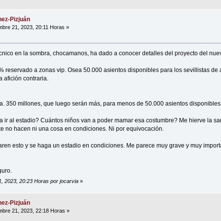
ez-Pizjuán
bre 21, 2023, 20:11 Horas »
técnico en la sombra, chocamanos, ha dado a conocer detalles del proyecto del nue
reservado a zonas vip. Osea 50.000 asientos disponibles para los sevillistas de 
 afición contraria.
ba. 350 millones, que luego serán más, para menos de 50.000 asientos disponible
 a ir al estadio? Cuántos niños van a poder mamar esa costumbre? Me hierve la s
nte no hacen ni una cosa en condiciones. Ni por equivocación.
aren esto y se haga un estadio en condiciones. Me parece muy grave y muy importa
guro.
1, 2023, 20:23 Horas por jocarvia
»
ez-Pizjuán
bre 21, 2023, 22:18 Horas »