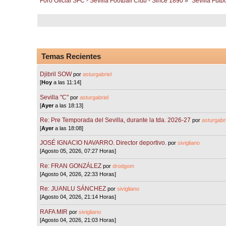
Foro Oficial SFC - Sevilla Football Club - Since 1890
»
Sevilla Fútb
Temas Recientes
Djibril SOW
por
asturgabriel
[
Hoy
a las 11:14]
Sevilla "C"
por
asturgabriel
[
Ayer
a las 18:13]
Re: Pre Temporada del Sevilla, durante la tda. 2026-27
por
asturgabri
[
Ayer
a las 18:08]
JOSÉ IGNACIO NAVARRO. Director deportivo.
por
sivigliano
[Agosto 05, 2026, 07:27 Horas]
Re: FRAN GONZÁLEZ
por
drodgom
[Agosto 04, 2026, 22:33 Horas]
Re: JUANLU SÁNCHEZ
por
sivigliano
[Agosto 04, 2026, 21:14 Horas]
RAFA MIR
por
sivigliano
[Agosto 04, 2026, 21:03 Horas]