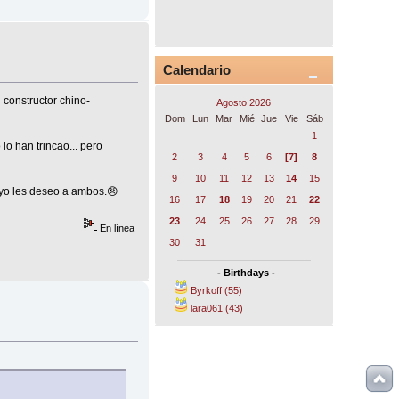
Calendario
 constructor chino-
Agosto 2026
Dom
Lun
Mar
Mié
Jue
Vie
Sáb
1
lo han trincao... pero
2
3
4
5
6
[7]
8
9
10
11
12
13
14
15
 yo les deseo a ambos.😠
16
17
18
19
20
21
22
23
24
25
26
27
28
29
En línea
30
31
- Birthdays -
Byrkoff (55)
lara061 (43)