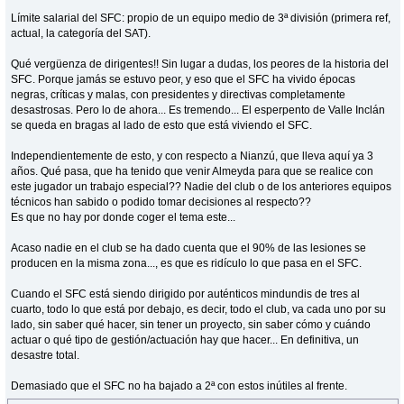
Límite salarial del SFC: propio de un equipo medio de 3ª división (primera ref,
actual, la categoría del SAT).
Qué vergüenza de dirigentes!! Sin lugar a dudas, los peores de la historia del
SFC. Porque jamás se estuvo peor, y eso que el SFC ha vivido épocas
negras, críticas y malas, con presidentes y directivas completamente
desastrosas. Pero lo de ahora... Es tremendo... El esperpento de Valle Inclán
se queda en bragas al lado de esto que está viviendo el SFC.
Independientemente de esto, y con respecto a Nianzú, que lleva aquí ya 3
años. Qué pasa, que ha tenido que venir Almeyda para que se realice con
este jugador un trabajo especial?? Nadie del club o de los anteriores equipos
técnicos han sabido o podido tomar decisiones al respecto??
Es que no hay por donde coger el tema este...
Acaso nadie en el club se ha dado cuenta que el 90% de las lesiones se
producen en la misma zona..., es que es ridículo lo que pasa en el SFC.
Cuando el SFC está siendo dirigido por auténticos mindundis de tres al
cuarto, todo lo que está por debajo, es decir, todo el club, va cada uno por su
lado, sin saber qué hacer, sin tener un proyecto, sin saber cómo y cuándo
actuar o qué tipo de gestión/actuación hay que hacer... En definitiva, un
desastre total.
Demasiado que el SFC no ha bajado a 2ª con estos inútiles al frente.