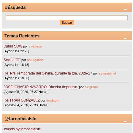
Búsqueda
Temas Recientes
Djibril SOW
por
sivigliano
[
Ayer
a las 22:23]
Sevilla "C"
por
asturgabriel
[
Ayer
a las 18:13]
Re: Pre Temporada del Sevilla, durante la tda. 2026-27
por
asturgabriel
[
Ayer
a las 18:08]
JOSÉ IGNACIO NAVARRO. Director deportivo.
por
sivigliano
[Agosto 05, 2026, 07:27 Horas]
Re: FRAN GONZÁLEZ
por
drodgom
[Agosto 04, 2026, 22:33 Horas]
@forooficialsfc
Tweets by forooficialsfc