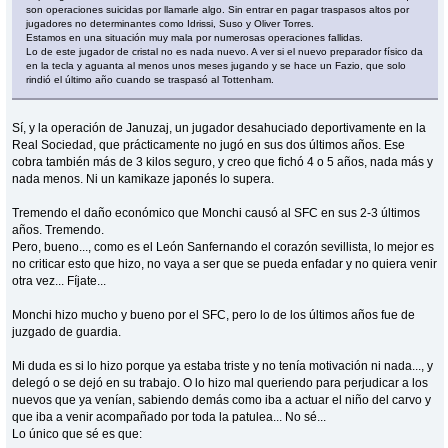
son operaciones suicidas por llamarle algo. Sin entrar en pagar traspasos altos por
jugadores no determinantes como Idrissi, Suso y Oliver Torres.
Estamos en una situación muy mala por numerosas operaciones fallidas.
Lo de este jugador de cristal no es nada nuevo. A ver si el nuevo preparador físico da
en la tecla y aguanta al menos unos meses jugando y se hace un Fazio, que solo
rindió el último año cuando se traspasó al Tottenham.
Sí, y la operación de Januzaj, un jugador desahuciado deportivamente en la
Real Sociedad, que prácticamente no jugó en sus dos últimos años. Ese
cobra también más de 3 kilos seguro, y creo que fichó 4 o 5 años, nada más y
nada menos. Ni un kamikaze japonés lo supera.
Tremendo el daño económico que Monchi causó al SFC en sus 2-3 últimos
años. Tremendo.
Pero, bueno..., como es el León Sanfernando el corazón sevillista, lo mejor es
no criticar esto que hizo, no vaya a ser que se pueda enfadar y no quiera venir
otra vez... Fíjate...
Monchi hizo mucho y bueno por el SFC, pero lo de los últimos años fue de
juzgado de guardia.
Mi duda es si lo hizo porque ya estaba triste y no tenía motivación ni nada..., y
delegó o se dejó en su trabajo. O lo hizo mal queriendo para perjudicar a los
nuevos que ya venían, sabiendo demás como iba a actuar el niño del carvo y
que iba a venir acompañado por toda la patulea... No sé...
Lo único que sé es que: