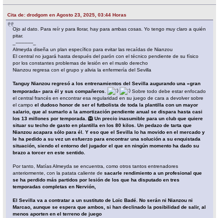
Cita de: drodgom en Agosto 23, 2025, 03:44 Horas
Ojo al dato. Para reír y para llorar, hay para ambas cosas. Yo tengo muy claro a quién
pitar.
_------------_
Almeyda diseña un plan específico para evitar las recaídas de Nianzou
El central no jugará hasta después del parón con el técnico pendiente de su físico
por los constantes problemas de lesión en el muslo derecho
Nianzou regresa con el grupo y alivia la enfermería del Sevilla
Tanguy Nianzou regresó a los entrenamientos del Sevilla augurando una «gran
temporada» para él y sus compañeros
.
Sobre todo debe estar enfocado
el central francés en encontrar esa regularidad en su juego de cara a devolver sobre
el campo
el dudoso honor de ser el futbolista de toda la plantilla con un mayor
salario, que al sumarlo a la amortización pendiente anual se dispara hasta casi
los 13 millones por temporada. 🦁 Un precio inasumible para un club que quiere
situar su techo de gasto en plantilla en los 80 kilos. Un pedazo de tarta que
Nianzou acapara sólo para él. Y eso que el Sevilla lo ha movido en el mercado y
le ha pedido a su vez un esfuerzo para encontrar una solución a su enquistada
situación, siendo el entorno del jugador el que en ningún momento ha dado su
brazo a torcer en este sentido.
Por tanto, Matías Almeyda se encuentra, como otros tantos entrenadores
anteriormente, con la patata caliente de
sacarle rendimiento a un profesional que
se ha perdido más partidos por lesión de los que ha disputado en tres
temporadas completas en Nervión,
El Sevilla va a contratar a un sustituto de Loïc Badé. No serán ni Nianzou ni
Marcao, aunque se espera que ambos, si han declinado la posibilidad de salir, al
menos aporten en el terreno de juego