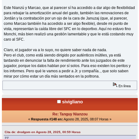
Este Nianzú y Marcao, que al parecer sí ha accedido a dar algo de flexibilidad
para rebajar la amortización anual del gasto, también las renovaciones de
Jordán y la contratación por un ojo de la cara de Januzaj (que, al parecer,
como Marcao también ha accedido a ser algo flexible), desde mi punto de
vista, representan la caída libre del SFC en lo deportivo. Aquí no estuvo fino
Monchi, más bien realizó una gestión lamentable y que le está costando muy
caro al SFC.
Claro, el jugador va a lo suyo, no quiere saber nada de nada.
Pero el club, como está siendo dirigido por auténticos inútiles, ya está
tardando en denunciar la falta de rendimiento ante los juzgados de este
jugador, porque los datos hablan por sí solos. Para eso existen los peritos y
los informes. Pero qué le vamos a pedir a Jr. y compañía.., que solo saben
mirar por cómo estar un día más sentados en la poltrona.
En línea
sivigliano
Re: Tanguy Nianzou
«
Respuesta #148 en:
Agosto 28, 2025, 08:07 Horas »
Cita de: drodgom en Agosto 28, 2025, 00:59 Horas