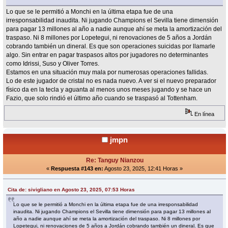
Lo que se le permitió a Monchi en la última etapa fue de una
irresponsabilidad inaudita. Ni jugando Champions el Sevilla tiene dimensión
para pagar 13 millones al año a nadie aunque ahí se meta la amortización del
traspaso. Ni 8 millones por Lopetegui, ni renovaciones de 5 años a Jordán
cobrando también un dineral. Es que son operaciones suicidas por llamarle
algo. Sin entrar en pagar traspasos altos por jugadores no determinantes
como Idrissi, Suso y Oliver Torres.
Estamos en una situación muy mala por numerosas operaciones fallidas.
Lo de este jugador de cristal no es nada nuevo. A ver si el nuevo preparador
físico da en la tecla y aguanta al menos unos meses jugando y se hace un
Fazio, que solo rindió el último año cuando se traspasó al Tottenham.
En línea
jmpn
Re: Tanguy Nianzou
«
Respuesta #143 en:
Agosto 23, 2025, 12:41 Horas »
Cita de: sivigliano en Agosto 23, 2025, 07:53 Horas
Lo que se le permitió a Monchi en la última etapa fue de una irresponsabilidad
inaudita. Ni jugando Champions el Sevilla tiene dimensión para pagar 13 millones al
año a nadie aunque ahí se meta la amortización del traspaso. Ni 8 millones por
Lopetegui, ni renovaciones de 5 años a Jordán cobrando también un dineral. Es que