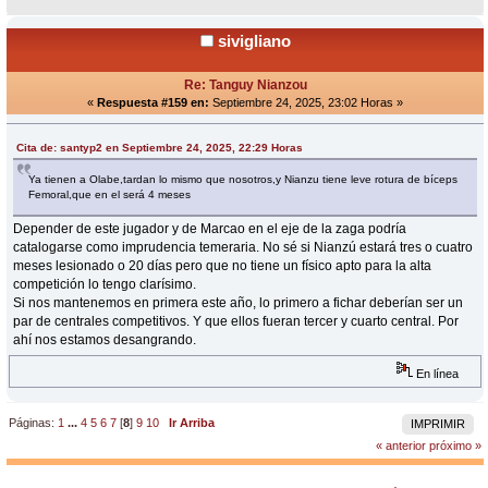
sivigliano
Re: Tanguy Nianzou
«
Respuesta #159 en:
Septiembre 24, 2025, 23:02 Horas »
Cita de: santyp2 en Septiembre 24, 2025, 22:29 Horas
Ya tienen a Olabe,tardan lo mismo que nosotros,y Nianzu tiene leve rotura de bíceps
Femoral,que en el será 4 meses
Depender de este jugador y de Marcao en el eje de la zaga podría
catalogarse como imprudencia temeraria. No sé si Nianzú estará tres o cuatro
meses lesionado o 20 días pero que no tiene un físico apto para la alta
competición lo tengo clarísimo.
Si nos mantenemos en primera este año, lo primero a fichar deberían ser un
par de centrales competitivos. Y que ellos fueran tercer y cuarto central. Por
ahí nos estamos desangrando.
En línea
Páginas:
1
...
4
5
6
7
[
8
]
9
10
Ir Arriba
IMPRIMIR
« anterior
próximo »