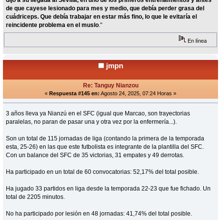
dijo a su llegada al Sevilla, en uno de los primeros entrenamientos y antes
de que cayese lesionado para mes y medio, que debía perder grasa del
cuádriceps. Que debía trabajar en estar más fino, lo que le evitaría el
reincidente problema en el muslo
."
En línea
jmpn
Re: Tanguy Nianzou
«
Respuesta #145 en:
Agosto 24, 2025, 07:24 Horas »
3 años lleva ya Nianzú en el SFC (igual que Marcao, son trayectorias
paralelas, no paran de pasar una y otra vez por la enfermería...).
Son un total de 115 jornadas de liga (contando la primera de la temporada
esta, 25-26) en las que este futbolista es integrante de la plantilla del SFC.
Con un balance del SFC de 35 victorias, 31 empates y 49 derrotas.
Ha participado en un total de 60 convocatorias: 52,17% del total posible.
Ha jugado 33 partidos en liga desde la temporada 22-23 que fue fichado. Un
total de 2205 minutos.
No ha participado por lesión en 48 jornadas: 41,74% del total posible.