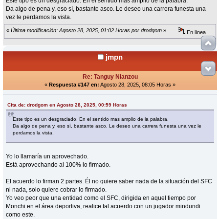
Este tipo es un desgraciado. En el sentido mas amplio de la palabra.
Da algo de pena y, eso sí, bastante asco. Le deseo una carrera funesta una
vez le perdamos la vista.
«
Última modificación: Agosto 28, 2025, 01:02 Horas por drodgom
»
En línea
jmpn
Re: Tanguy Nianzou
«
Respuesta #147 en:
Agosto 28, 2025, 08:05 Horas »
Cita de: drodgom en Agosto 28, 2025, 00:59 Horas
Este tipo es un desgraciado. En el sentido mas amplio de la palabra.
Da algo de pena y, eso sí, bastante asco. Le deseo una carrera funesta una vez le
perdamos la vista.
Yo lo llamaría un aprovechado.
Está aprovechando al 100% lo firmado.
El acuerdo lo firman 2 partes. Él no quiere saber nada de la situación del SFC
ni nada, solo quiere cobrar lo firmado.
Yo veo peor que una entidad como el SFC, dirigida en aquel tiempo por
Monchi en el área deportiva, realice tal acuerdo con un jugador mindundi
como este.