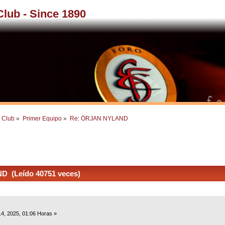
 Club - Since 1890
l Club
»
Primer Equipo
»
Re: ÖRJAN NYLAND
 (Leído 40751 veces)
4, 2025, 01:06 Horas »