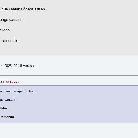
o que cantaba ópera. Olsen.
ruego cantarín.
lidas.
. Tremendo.
4, 2025, 09:18 Horas »
, 01:06 Horas
que cantaba ópera. Olsen.
ego cantarín.
lidas
.
 Tremendo
.