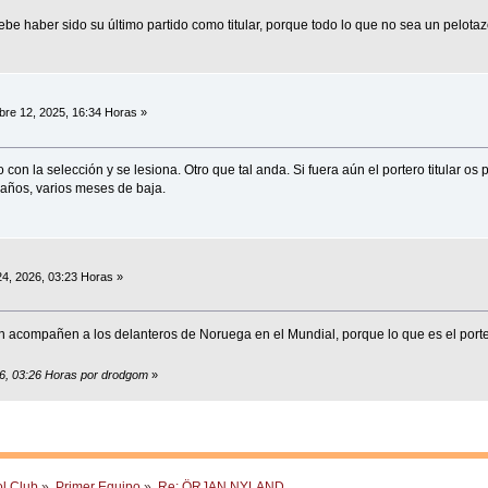
ebe haber sido su último partido como titular, porque todo lo que no sea un pelotaz
re 12, 2025, 16:34 Horas »
on la selección y se lesiona. Otro que tal anda. Si fuera aún el portero titular os 
 años, varios meses de baja.
4, 2026, 03:23 Horas »
in acompañen a los delanteros de Noruega en el Mundial, porque lo que es el port
26, 03:26 Horas por drodgom
»
ol Club
»
Primer Equipo
»
Re: ÖRJAN NYLAND