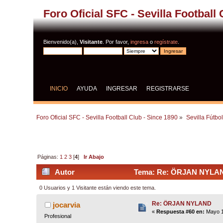
Foro Oficial SFC - Sevilla Football
Bienvenido(a),
Visitante
. Por favor,
ingresa
o
regístrate
.
INICIO
AYUDA
INGRESAR
REGISTRARSE
Foro Oficial SFC - Sevilla Football Club - Since 1890
»
Sevilla Fútbo
Páginas:
1
2
3
[
4
]
Ir Abajo
Autor
Tema: Re: ÖRJAN NYLAND
0 Usuarios y 1 Visitante están viendo este tema.
Re: ÖRJAN NYLAND
jocarvia
«
Respuesta #60 en:
Mayo 1
Profesional