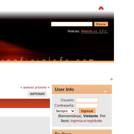
Noticias:
#Alavés vs. S.F.C.
« anterior
próximo »
User Info
IMPRIMIR
Usuario:
Contraseña:
Bienvenido(a),
Visitante
. Por
favor,
ingresa
o
regístrate
.