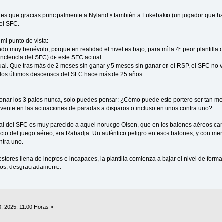
o, es que gracias principalmente a Nyland y también a Lukebakio (un jugador que
el SFC.
mi punto de vista:
ndo muy benévolo, porque en realidad el nivel es bajo, para mí la 4ª peor plantilla 
nciencia del SFC) de este SFC actual.
actual. Que tras más de 2 meses sin ganar y 5 meses sin ganar en el RSP, el SFC no v
dos últimos descensos del SFC hace más de 25 años.
ar los 3 palos nunca, solo puedes pensar: ¿Cómo puede este portero ser tan me
solvente en las actuaciones de paradas a disparos o incluso en unos contra uno?
ual del SFC es muy parecido a aquel noruego Olsen, que en los balones aéreos ca
cto del juego aéreo, era Rabadja. Un auténtico peligro en esos balones, y con men
ntra uno.
estores llena de ineptos e incapaces, la plantilla comienza a bajar el nivel de fo
mos, desgraciadamente.
0, 2025, 11:00 Horas »