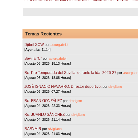
Temas Recientes
Djibril SOW
por
asturgabriel
[
Ayer
a las 11:14]
Sevilla "C"
por
asturgabriel
[Agosto 06, 2026, 18:13 Horas]
Re: Pre Temporada del Sevilla, durante la tda. 2026-27
por
asturgabri
[Agosto 06, 2026, 18:08 Horas]
JOSÉ IGNACIO NAVARRO. Director deportivo.
por
sivigliano
[Agosto 05, 2026, 07:27 Horas]
Re: FRAN GONZÁLEZ
por
drodgom
[Agosto 04, 2026, 22:33 Horas]
Re: JUANLU SÁNCHEZ
por
sivigliano
[Agosto 04, 2026, 21:14 Horas]
RAFA MIR
por
sivigliano
[Agosto 04, 2026, 21:03 Horas]