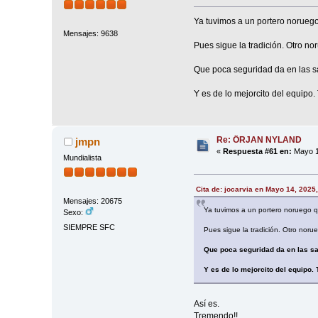
Ya tuvimos a un portero norueg
Mensajes: 9638
Pues sigue la tradición. Otro no
Que poca seguridad da en las sa
Y es de lo mejorcito del equipo
Re: ÖRJAN NYLAND
jmpn
«
Respuesta #61 en:
Mayo 1
Mundialista
Cita de: jocarvia en Mayo 14, 2025
Mensajes: 20675
Ya tuvimos a un portero noruego 
Sexo:
SIEMPRE SFC
Pues sigue la tradición. Otro noru
Que poca seguridad da en las sa
Y es de lo mejorcito del equipo.
Así es.
Tremendo!!