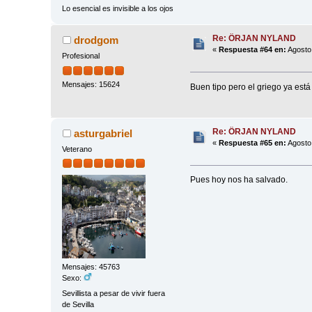
Lo esencial es invisible a los ojos
Re: ÖRJAN NYLAND
drodgom
«
Respuesta #64 en:
Agosto 
Profesional
Mensajes: 15624
Buen tipo pero el griego ya está
Re: ÖRJAN NYLAND
asturgabriel
«
Respuesta #65 en:
Agosto 
Veterano
Pues hoy nos ha salvado.
Mensajes: 45763
Sexo:
Sevillista a pesar de vivir fuera
de Sevilla