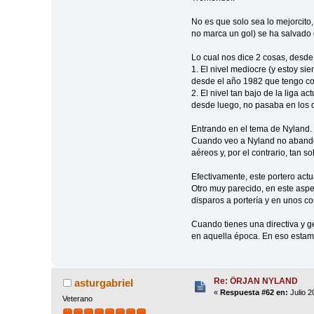
No es que solo sea lo mejorcit
no marca un gol) se ha salvado 
Lo cual nos dice 2 cosas, desde 
1. El nivel mediocre (y estoy sie
desde el año 1982 que tengo co
2. El nivel tan bajo de la liga 
desde luego, no pasaba en los 
Entrando en el tema de Nyland.
Cuando veo a Nyland no abandon
aéreos y, por el contrario, tan 
Efectivamente, este portero act
Otro muy parecido, en este aspe
disparos a portería y en unos co
Cuando tienes una directiva y g
en aquella época. En eso esta
Re: ÖRJAN NYLAND
asturgabriel
«
Respuesta #62 en:
Julio 2
Veterano