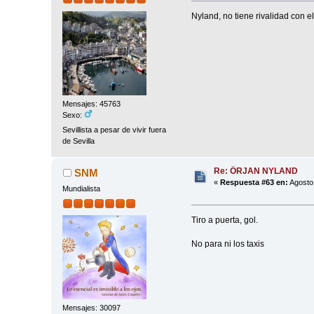
Nyland, no tiene rivalidad con el
Mensajes: 45763
Sexo:
Sevillista a pesar de vivir fuera
de Sevilla
Re: ÖRJAN NYLAND
SNM
«
Respuesta #63 en:
Agosto 
Mundialista
Tiro a puerta, gol.
No para ni los taxis
Mensajes: 30097