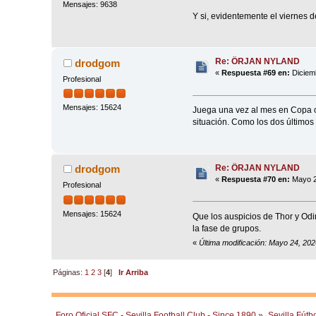
Mensajes: 9638
Y si, evidentemente el viernes d
Re: ÖRJAN NYLAND
drodgom
«
Respuesta #69 en:
Diciemb
Profesional
Mensajes: 15624
Juega una vez al mes en Copa o c
situación. Como los dos últimos
Re: ÖRJAN NYLAND
drodgom
«
Respuesta #70 en:
Mayo 2
Profesional
Mensajes: 15624
Que los auspicios de Thor y Od
la fase de grupos.
«
Última modificación: Mayo 24, 20
Páginas:
1
2
3
[
4
]
Ir Arriba
Foro Oficial SFC - Sevilla Football Club - Since 1890
»
Sevilla Fútb