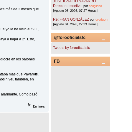
JOSÉ IGNACIO NAVARRO.
Director deportivo.
por
sivigliano
 hace más de 2 meses que
[Agosto 05, 2026, 07:27 Horas]
Re: FRAN GONZÁLEZ
por
drodgom
[Agosto 04, 2026, 22:33 Horas]
que yo le he visto al SFC,
@forooficialsfc
aya a bajar a 2ª. Esto,
Tweets by forooficialsfc
diocre en los balones
FB
ntaba más que Pavarotti.
os nivel, también, en
rma alarmante. Como pasó
En línea