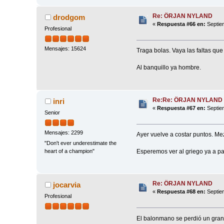
Re: ÖRJAN NYLAND
drodgom
«
Respuesta #66 en:
Septiem
Profesional
Mensajes: 15624
Traga bolas. Vaya las faltas que
Al banquillo ya hombre.
Re:Re: ÖRJAN NYLAND
inri
«
Respuesta #67 en:
Septiem
Senior
Mensajes: 2299
Ayer vuelve a costar puntos. Mez
"Don't ever underestimate the
Esperemos ver al griego ya a pa
heart of a champion"
Re: ÖRJAN NYLAND
jocarvia
«
Respuesta #68 en:
Septiem
Profesional
El balonmano se perdió un gran 