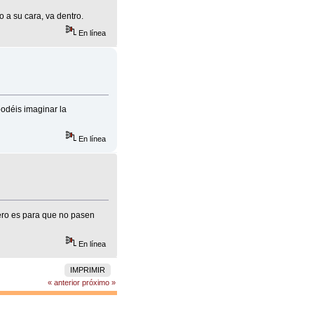
o a su cara, va dentro.
En línea
podéis imaginar la
En línea
ero es para que no pasen
En línea
IMPRIMIR
« anterior
próximo »