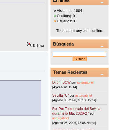
En línea
Visitantes: 1004
Oculto(s): 0
Usuarios: 0
There aren't any users online.
Búsqueda
En línea
Temas Recientes
Djibril SOW
por
asturgabriel
[
Ayer
a las 11:14]
Sevilla "C"
por
asturgabriel
[Agosto 06, 2026, 18:13 Horas]
Re: Pre Temporada del Sevilla,
durante la tda. 2026-27
por
asturgabriel
[Agosto 06, 2026, 18:08 Horas]