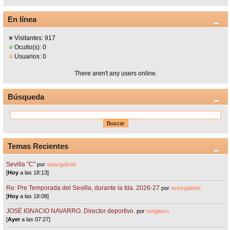
En línea
Visitantes: 917
Oculto(s): 0
Usuarios: 0
There aren't any users online.
Búsqueda
Temas Recientes
Sevilla "C"
por
asturgabriel
[
Hoy
a las 18:13]
Re: Pre Temporada del Sevilla, durante la tda. 2026-27
por
asturgabriel
[
Hoy
a las 18:08]
JOSÉ IGNACIO NAVARRO. Director deportivo.
por
sivigliano
[
Ayer
a las 07:27]