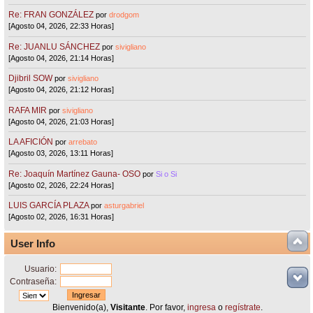
Re: FRAN GONZÁLEZ
por
drodgom
[Agosto 04, 2026, 22:33 Horas]
Re: JUANLU SÁNCHEZ
por
sivigliano
[Agosto 04, 2026, 21:14 Horas]
Djibril SOW
por
sivigliano
[Agosto 04, 2026, 21:12 Horas]
RAFA MIR
por
sivigliano
[Agosto 04, 2026, 21:03 Horas]
LA AFICIÓN
por
arrebato
[Agosto 03, 2026, 13:11 Horas]
Re: Joaquín Martínez Gauna- OSO
por
Si o Si
[Agosto 02, 2026, 22:24 Horas]
LUIS GARCÍA PLAZA
por
asturgabriel
[Agosto 02, 2026, 16:31 Horas]
User Info
Usuario:
Contraseña:
Bienvenido(a),
Visitante
. Por favor,
ingresa
o
regístrate
.