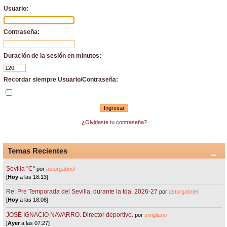
Usuario:
Contraseña:
Duración de la sesión en minutos:
Recordar siempre Usuario/Contraseña:
¿Olvidaste tu contraseña?
Temas Recientes
Sevilla "C"
por
asturgabriel
[
Hoy
a las 18:13]
Re: Pre Temporada del Sevilla, durante la tda. 2026-27
por
asturgabriel
[
Hoy
a las 18:08]
JOSÉ IGNACIO NAVARRO. Director deportivo.
por
sivigliano
[
Ayer
a las 07:27]