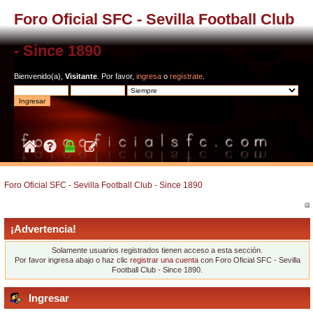
Foro Oficial SFC - Sevilla Football Club
- Since 1890
Bienvenido(a),
Visitante
. Por favor,
ingresa
o
regístrate
.
Foro Oficial SFC - Sevilla Football Club - Since 1890
¡Advertencia!
Solamente usuarios registrados tienen acceso a esta sección.
Por favor ingresa abajo o haz clic
registrar una cuenta
con Foro Oficial SFC - Sevilla
Football Club - Since 1890.
Ingresar