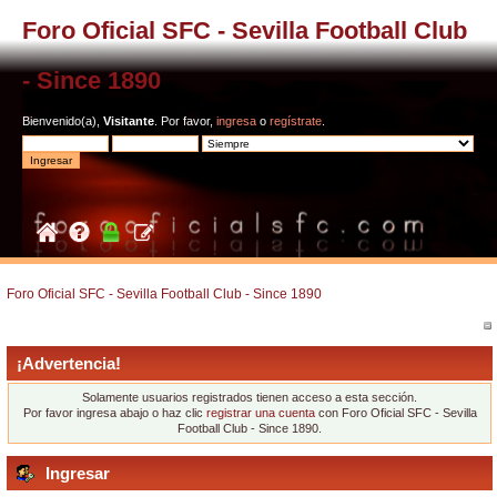
Foro Oficial SFC - Sevilla Football Club
- Since 1890
Bienvenido(a),
Visitante
. Por favor,
ingresa
o
regístrate
.
Foro Oficial SFC - Sevilla Football Club - Since 1890
¡Advertencia!
Solamente usuarios registrados tienen acceso a esta sección.
Por favor ingresa abajo o haz clic
registrar una cuenta
con Foro Oficial SFC - Sevilla
Football Club - Since 1890.
Ingresar