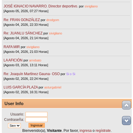
JOSÉ IGNACIO NAVARRO. Director deportivo.
por
sivigliano
[Agosto 05, 2026, 07:27 Horas]
Re: FRAN GONZÁLEZ
por
drodgom
[Agosto 04, 2026, 22:33 Horas]
Re: JUANLU SÁNCHEZ
por
sivigliano
[Agosto 04, 2026, 21:14 Horas]
RAFA MIR
por
sivigliano
[Agosto 04, 2026, 21:03 Horas]
LA AFICIÓN
por
arrebato
[Agosto 03, 2026, 13:11 Horas]
Re: Joaquín Martínez Gauna- OSO
por
Si o Si
[Agosto 02, 2026, 22:24 Horas]
LUIS GARCÍA PLAZA
por
asturgabriel
[Agosto 02, 2026, 16:31 Horas]
User Info
Usuario:
Contraseña:
Bienvenido(a),
Visitante
. Por favor,
ingresa
o
regístrate
.