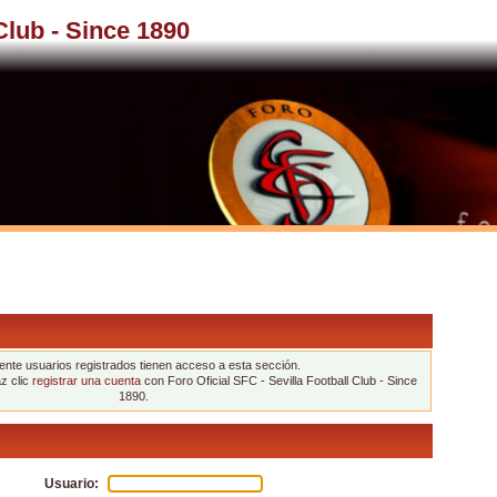
 Club - Since 1890
nte usuarios registrados tienen acceso a esta sección.
az clic
registrar una cuenta
con Foro Oficial SFC - Sevilla Football Club - Since
1890.
Usuario: