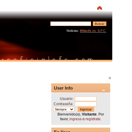
Noticias:
#Alavés vs. S.F.C.
User Info
Usuario:
Contraseña:
Bienvenido(a),
Visitante
. Por
favor,
ingresa
o
regístrate
.