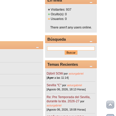
En línea
Visitantes: 937
Oculto(s): 0
Usuarios: 0
There aren't any users online.
Búsqueda
Temas Recientes
Djibril SOW
por
asturgabriel
[
Ayer
a las 11:14]
Sevilla "C"
por
asturgabriel
[Agosto 06, 2026, 18:13 Horas]
Re: Pre Temporada del Sevilla,
durante la tda. 2026-27
por
asturgabriel
[Agosto 06, 2026, 18:08 Horas]