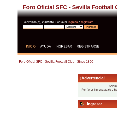
Foro Oficial SFC - Sevilla Football
Bienvenido(a),
Visitante
. Por favor,
ingresa
o
regístrate
.
INICIO
AYUDA
INGRESAR
REGISTRARSE
Foro Oficial SFC - Sevilla Football Club - Since 1890
¡Advertencia!
Solame
Por favor ingresa abajo o h
Ingresar