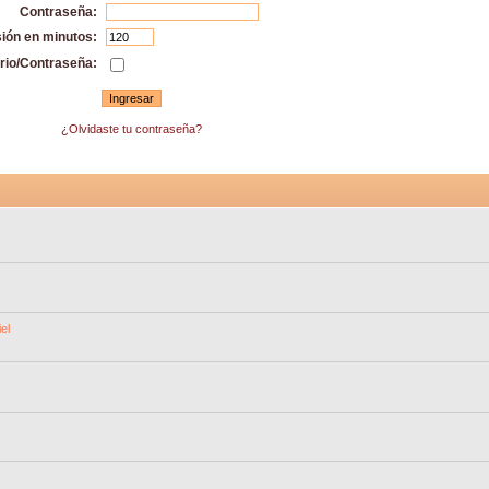
Contraseña:
sión en minutos:
rio/Contraseña:
¿Olvidaste tu contraseña?
el