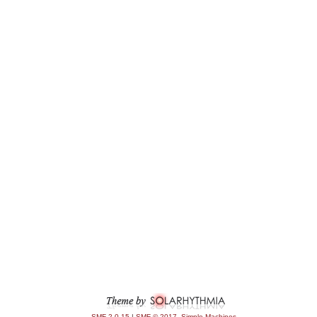
SMF 2.0.15
|
SMF © 2017
,
Simple Machines