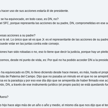
a hacer uso de sus acciones estaría él de presidente.
 se ha equivocado, en todo caso, es DN, no?
o el SFC, porque representa las acciones de su padre, DN, comprometidas en ese 
o esas acciones a su padre?
o lo sé. Lo único que sé es que Jr. es el representante de las acciones de su padr
puede votar en las juntas contra este consejo.
nes han sido robadas o no, eso lo tiene que decir la justicia, porque hay un pleit
rnos, desde mi punto de vista, es: Por qué no ha podido acceder DN a la presiden
e ha equivocado es DN, lo llevo diciendo desde hace meses, es más, hasta el prop
ista de Paterna del Campo. Dijo que no pasaba un minuto en el que no se arrepint
 Esa es la paradoja y por eso ese día dijo que se arrepentía de haber firmado ese 
do, DN, a través de ese instrumento jurídico (el propio pacto) se está quedando fue
fuera?
io hijo hace algo más de un año o año y medio, el mismo día que nos dijo que el t