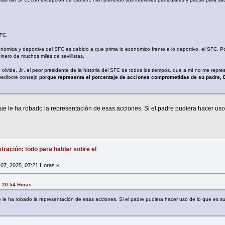
SFC.
conómica y deportiva del SFC es debido a que prima lo económico frente a lo deportivo, el SFC. Po
dinero de muchos miles de sevillistas.
 olvide, Jr., el peor presidente de la historia del SFC de todos los tiempos, que a mí no me repres
 mediocre consejo
porque representa el porcentaje de acciones comprometidas de su padre, 
ue le ha robado la representación de esas acciones. Si el padre pudiera hacer uso
tración: todo para hablar sobre el
07, 2025, 07:21 Horas »
, 20:54 Horas
 le ha robado la representación de esas acciones. Si el padre pudiera hacer uso de lo que es s