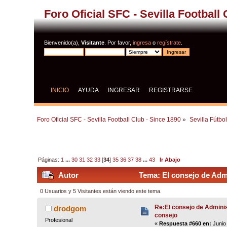
Foro Oficial SFC - Sevilla Football
Bienvenido(a),
Visitante
. Por favor,
ingresa
o
regístrate
.
INICIO
AYUDA
INGRESAR
REGISTRARSE
Foro Oficial SFC - Sevilla Football Club - Since 1890
»
Sevilla Fútbo
Páginas:
1
...
30
31
32
33
[
34
]
35
36
37
38
...
43
Ir Abajo
Autor
Tema: El consejo de Admi
0 Usuarios y 5 Visitantes están viendo este tema.
Re:El consejo de Adminis
drodgom
consejo
Profesional
«
Respuesta #660 en:
Junio 