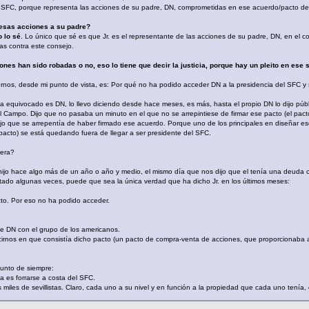
el SFC, porque representa las acciones de su padre, DN, comprometidas en ese acuerdo/pacto de 
 esas acciones a su padre?
 lo sé
. Lo único que sé es que Jr. es el representante de las acciones de su padre, DN, en el co
as contra este consejo.
nes han sido robadas o no, eso lo tiene que decir la justicia, porque hay un pleito en ese s
os, desde mi punto de vista, es: Por qué no ha podido acceder DN a la presidencia del SFC y sí
ha equivocado es DN, lo llevo diciendo desde hace meses, es más, hasta el propio DN lo dijo p
el Campo. Dijo que no pasaba un minuto en el que no se arrepintiese de firmar ese pacto (el pact
ijo que se arrepentía de haber firmado ese acuerdo. Porque uno de los principales en diseñar e
o pacto) se está quedando fuera de llegar a ser presidente del SFC.
uera?
 hijo hace algo más de un año o año y medio, el mismo día que nos dijo que el tenía una deuda
ado algunas veces, puede que sea la única verdad que ha dicho Jr. en los últimos meses:
to. Por eso no ha podido acceder.
de DN con el grupo de los americanos.
cirnos en que consistía dicho pacto (un pacto de compra-venta de acciones, que proporcionaba
unto de siempre:
a es forrarse a costa del SFC.
iles de sevillistas. Claro, cada uno a su nivel y en función a la propiedad que cada uno tenía,