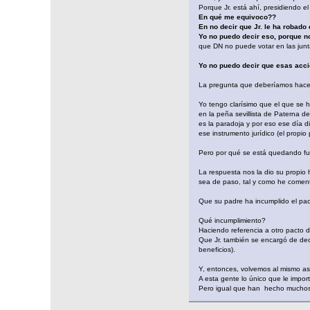
Porque Jr. está ahí, presidiendo 
En qué me equivoco??
En no decir que Jr. le ha robado
Yo no puedo decir eso, porque no
que DN no puede votar en las junt
Yo no puedo decir que esas accio
La pregunta que deberíamos hacern
Yo tengo clarísimo que el que se 
en la peña sevillista de Paterna d
es la paradoja y por eso ese día d
ese instrumento jurídico (el propi
Pero por qué se está quedando f
La respuesta nos la dio su propio
sea de paso, tal y como he coment
Que su padre ha incumplido el pac
Qué incumplimiento?
Haciendo referencia a otro pacto 
Que Jr. también se encargó de de
beneficios).
Y, entonces, volvemos al mismo as
A esta gente lo único que le import
Pero igual que han hecho muchos m