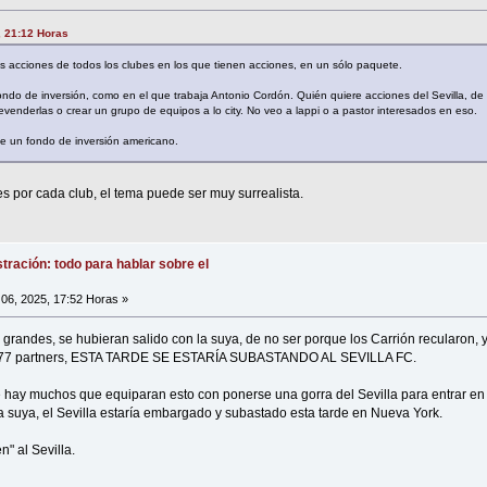
, 21:12 Horas
 acciones de todos los clubes en los que tienen acciones, en un sólo paquete.
ondo de inversión, como en el que trabaja Antonio Cordón. Quién quiere acciones del Sevilla, d
enderlas o crear un grupo de equipos a lo city. No veo a lappi o a pastor interesados en eso.
 un fondo de inversión americano.
s por cada club, el tema puede ser muy surrealista.
tración: todo para hablar sobre el
06, 2025, 17:52 Horas »
grandes, se hubieran salido con la suya, de no ser porque los Carrión recularon, 
 777 partners, ESTA TARDE SE ESTARÍA SUBASTANDO AL SEVILLA FC.
 hay muchos que equiparan esto con ponerse una gorra del Sevilla para entrar en pr
n la suya, el Sevilla estaría embargado y subastado esta tarde en Nueva York.
" al Sevilla.