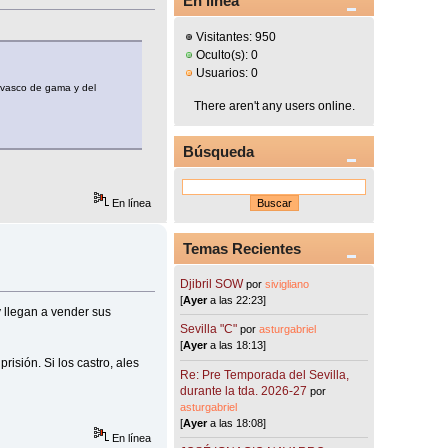
En línea
Visitantes: 950
Oculto(s): 0
Usuarios: 0
e vasco de gama y del
There aren't any users online.
Búsqueda
En línea
Temas Recientes
Djibril SOW
por
sivigliano
[
Ayer
a las 22:23]
y llegan a vender sus
Sevilla "C"
por
asturgabriel
[
Ayer
a las 18:13]
isión. Si los castro, ales
Re: Pre Temporada del Sevilla,
durante la tda. 2026-27
por
asturgabriel
[
Ayer
a las 18:08]
En línea