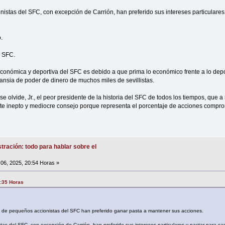
nistas del SFC, con excepción de Carrión, han preferido sus intereses particulares
.
l SFC.
 económica y deportiva del SFC es debido a que prima lo económico frente a lo depor
l ansia de poder de dinero de muchos miles de sevillistas.
se olvide, Jr., el peor presidente de la historia del SFC de todos los tiempos, que 
 este inepto y mediocre consejo porque representa el porcentaje de acciones compr
tración: todo para hablar sobre el
06, 2025, 20:54 Horas »
9:35 Horas
 de pequeños accionistas del SFC han preferido ganar pasta a mantener sus acciones.
stas del SFC, con excepción de Carrión, han preferido sus intereses particulares y pactar para sa