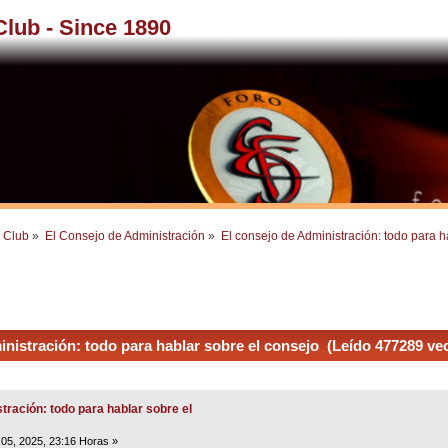
 Club - Since 1890
l Club
»
El Consejo de Administración
»
El consejo de Administración: todo para h
nistración: todo para hablar sobre el consejo (Leído 477289 ve
tración: todo para hablar sobre el
05, 2025, 23:16 Horas »