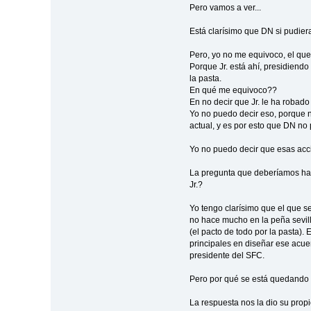
Pero vamos a ver...
Está clarísimo que DN si pudier
Pero, yo no me equivoco, el que
Porque Jr. está ahí, presidiend
la pasta.
En qué me equivoco??
En no decir que Jr. le ha robad
Yo no puedo decir eso, porque n
actual, y es por esto que DN no 
Yo no puedo decir que esas accio
La pregunta que deberíamos hace
Jr.?
Yo tengo clarísimo que el que s
no hace mucho en la peña sevill
(el pacto de todo por la pasta).
principales en diseñar ese acuer
presidente del SFC.
Pero por qué se está quedando 
La respuesta nos la dio su prop