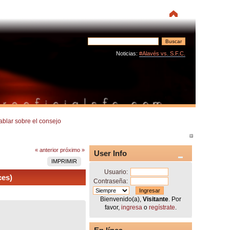
Noticias:
#Alavés vs. S.F.C.
ablar sobre el consejo
« anterior
próximo »
User Info
IMPRIMIR
Usuario:
ces)
Contraseña:
Bienvenido(a),
Visitante
. Por
favor,
ingresa
o
regístrate
.