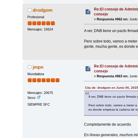
Re:El consejo de Adminis
drodgom
consejo
Profesional
«
Respuesta #662 en:
Junio 
Mensajes: 15624
A ver, DNB tiene un pacto firmad
Pero sobre todo, vamos a meter
gente, mucha gente, es donde em
Re:El consejo de Adminis
jmpn
consejo
Mundialista
«
Respuesta #663 en:
Junio 
Cita de: drodgom en Junio 06, 202
Mensajes: 20675
A ver, DNB tiene un pacto firmado 
Sexo:
SIEMPRE SFC
Pero sobre todo, vamos a meter a
es donde empieza la cadena de trai
Completamente de acuerdo.
En líneas generales, muchos mi