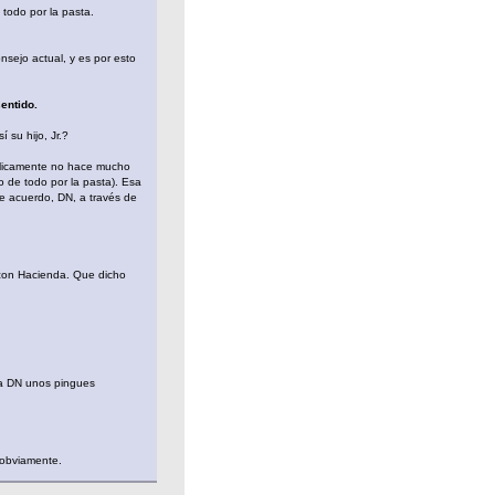
todo por la pasta.
nsejo actual, y es por esto
entido.
 su hijo, Jr.?
úblicamente no hace mucho
o de todo por la pasta). Esa
se acuerdo, DN, a través de
 con Hacienda. Que dicho
 a DN unos pingues
 obviamente.