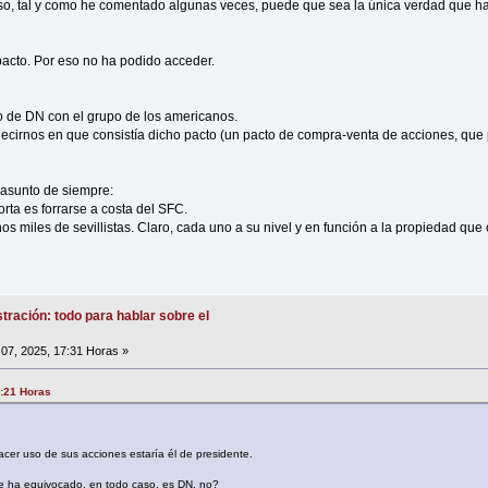
, tal y como he comentado algunas veces, puede que sea la única verdad que ha d
acto. Por eso no ha podido acceder.
o de DN con el grupo de los americanos.
decirnos en que consistía dicho pacto (un pacto de compra-venta de acciones, qu
 asunto de siempre:
orta es forrarse a costa del SFC.
 miles de sevillistas. Claro, cada uno a su nivel y en función a la propiedad que 
tración: todo para hablar sobre el
07, 2025, 17:31 Horas »
7:21 Horas
acer uso de sus acciones estaría él de presidente.
se ha equivocado, en todo caso, es DN, no?