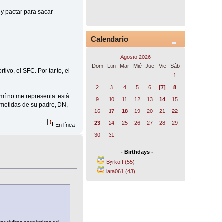
 y pactar para sacar
Calendario
Agosto 2026
Dom
Lun
Mar
Mié
Jue
Vie
Sáb
tivo, el SFC. Por tanto, el
1
2
3
4
5
6
[7]
8
a mí no me representa, está
9
10
11
12
13
14
15
ometidas de su padre, DN,
16
17
18
19
20
21
22
23
24
25
26
27
28
29
En línea
30
31
- Birthdays -
Byrkoff (55)
lara061 (43)
car réditos económicos del