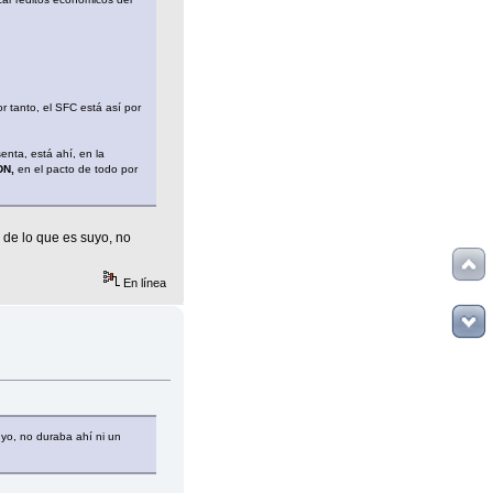
r tanto, el SFC está así por
enta, está ahí, en la
DN,
en el pacto de todo por
 de lo que es suyo, no
En línea
uyo, no duraba ahí ni un