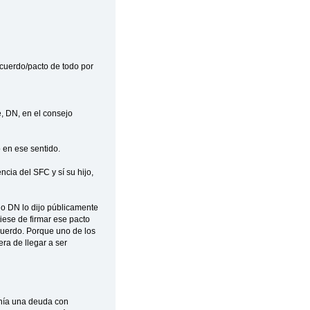
acuerdo/pacto de todo por
e, DN, en el consejo
o en ese sentido.
cia del SFC y sí su hijo,
io DN lo dijo públicamente
iese de firmar ese pacto
acuerdo. Porque uno de los
ra de llegar a ser
enía una deuda con