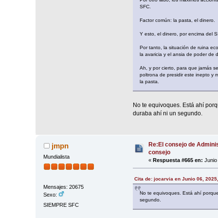
SFC.
Factor común: la pasta, el dinero.
Y esto, el dinero, por encima del 
Por tanto, la situación de ruina e
la avaricia y el ansia de poder de 
Ah, y por cierto, para que jamás se
poltrona de presidir este inepto y
la pasta.
No te equivoques. Está ahí porq
duraba ahí ni un segundo.
Re:El consejo de Adminis
jmpn
consejo
Mundialista
«
Respuesta #665 en:
Junio 
Cita de: jocarvia en Junio 06, 2025
Mensajes: 20675
No te equivoques. Está ahí porque
Sexo:
segundo.
SIEMPRE SFC