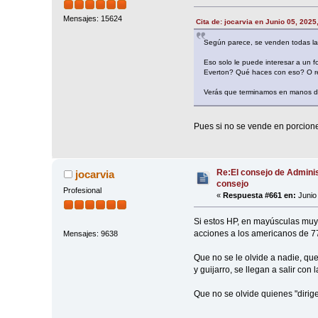
Mensajes: 15624
Cita de: jocarvia en Junio 05, 2025
Según parece, se venden todas las
Eso solo le puede interesar a un f
Everton? Qué haces con eso? O rev
Verás que terminamos en manos de
Pues si no se vende en porcione
Re:El consejo de Adminis
jocarvia
consejo
Profesional
«
Respuesta #661 en:
Junio 
Si estos HP, en mayúsculas muy 
acciones a los americanos de
Mensajes: 9638
Que no se le olvide a nadie, que
y guijarro, se llegan a salir co
Que no se olvide quienes "dirigen