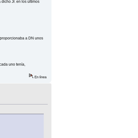
icho Jr. en los últimos
e proporcionaba a DN unos
cada uno tenía,
En línea