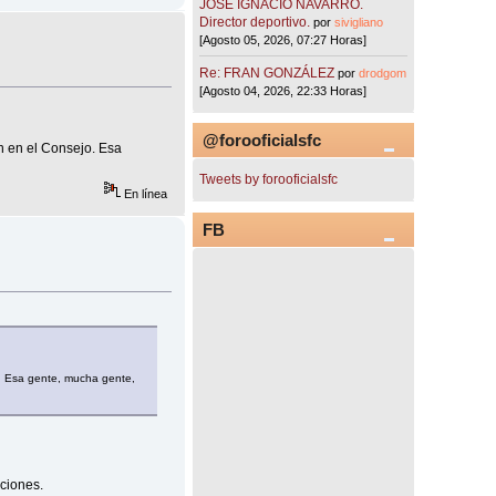
JOSÉ IGNACIO NAVARRO.
Director deportivo.
por
sivigliano
[Agosto 05, 2026, 07:27 Horas]
Re: FRAN GONZÁLEZ
por
drodgom
[Agosto 04, 2026, 22:33 Horas]
@forooficialsfc
n en el Consejo. Esa
Tweets by forooficialsfc
En línea
FB
. Esa gente, mucha gente,
ciones.