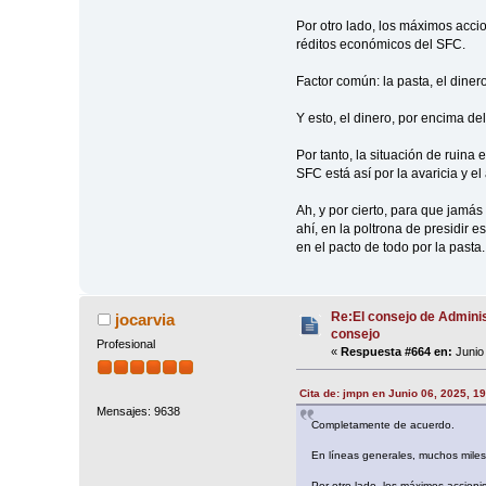
Por otro lado, los máximos accio
réditos económicos del SFC.
Factor común: la pasta, el dinero
Y esto, el dinero, por encima de
Por tanto, la situación de ruina
SFC está así por la avaricia y e
Ah, y por cierto, para que jamás 
ahí, en la poltrona de presidir
en el pacto de todo por la pasta.
Re:El consejo de Adminis
jocarvia
consejo
Profesional
«
Respuesta #664 en:
Junio 
Cita de: jmpn en Junio 06, 2025, 1
Mensajes: 9638
Completamente de acuerdo.
En líneas generales, muchos miles
Por otro lado, los máximos accioni