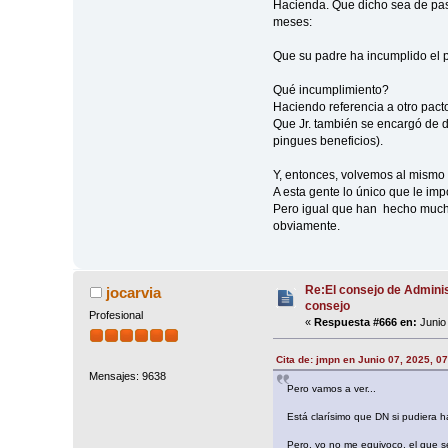
Hacienda. Que dicho sea de paso
meses:
Que su padre ha incumplido el p
Qué incumplimiento?
Haciendo referencia a otro pact
Que Jr. también se encargó de 
pingues beneficios).
Y, entonces, volvemos al mismo
A esta gente lo único que le imp
Pero igual que han hecho muchos
obviamente.
Re:El consejo de Adminis
jocarvia
consejo
Profesional
«
Respuesta #666 en:
Junio 
Cita de: jmpn en Junio 07, 2025, 0
Mensajes: 9638
Pero vamos a ver...
Está clarísimo que DN si pudiera h
Pero, yo no me equivoco, el que 