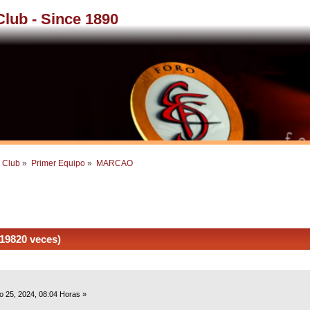
 Club - Since 1890
l Club
»
Primer Equipo
»
MARCAO
9820 veces)
o 25, 2024, 08:04 Horas »