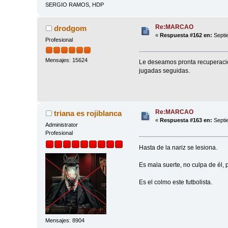
SERGIO RAMOS, HDP
Re:MARCAO
drodgom
«
Respuesta #162 en:
Septi
Profesional
Mensajes: 15624
Le deseamos pronta recuperación
jugadas seguidas.
Re:MARCAO
triana es rojiblanca
«
Respuesta #163 en:
Septi
Administrator
Profesional
Hasta de la nariz se lesiona.
Es mala suerte, no culpa de él, p
Es el colmo este futbolista.
Mensajes: 8904