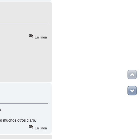
En línea
a.
o muchos otros claro.
En línea