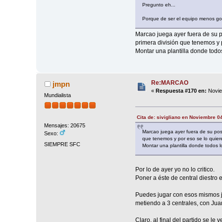
Pregunto eh...
Porque de ser el equipo menos gol
Marcao juega ayer fuera de su p
primera división que tenemos y p
Montar una plantilla donde todo
Re:MARCAO
jmpn
«
Respuesta #170 en:
Novie
Mundialista
Cita de: sivigliano en Noviembre 0
Mensajes: 20675
Marcao juega ayer fuera de su posi
Sexo:
que tenemos y por eso se lo quiere
SIEMPRE SFC
Montar una plantilla donde todos l
Por lo de ayer yo no lo critico.
Poner a éste de central diestro
Puedes jugar con esos mismos ju
metiendo a 3 centrales, con Jua
Claro, al final del partido se le 