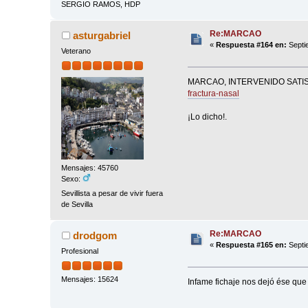
SERGIO RAMOS, HDP
Re:MARCAO
asturgabriel
«
Respuesta #164 en:
Septi
Veterano
MARCAO, INTERVENIDO SATI
fractura-nasal
¡Lo dicho!.
Mensajes: 45760
Sexo:
Sevillista a pesar de vivir fuera
de Sevilla
Re:MARCAO
drodgom
«
Respuesta #165 en:
Septi
Profesional
Mensajes: 15624
Infame fichaje nos dejó ése que