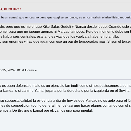
24, 01:29 Horas
 buen central que en cuanto tiene que exigirse se rompe, es un central sin el nivel físico requeri
ble, pero que es mejor que Kike Salas Gudelj y Nianzú desde luego. Cuando esté d
l comer para que no juegue apenas ni Marcao tampoco. Pero de momento debe ser ti
abía seis centrales, este año es vital que los vuelva a haber en plantilla.
son enormes y hay que jugar con eso un par de temporadas más. Si son el tercero
o 25, 2024, 10:04 Horas »
ao es buen defensa o malo es un ejercicio tan inútil como si nos pusiésemos a pens
r banda, o si Lamine Yamal jugaría por la derecha o por la izquierda en el Sevilla.
 su supuesta calidad la evidencia a día de hoy es que Marcao no es apto para el fú
es de competición (por lo general menos) así que hacer planes contando con él 
mos a De Bruyne o Lamal por él, vamos una paja mental.