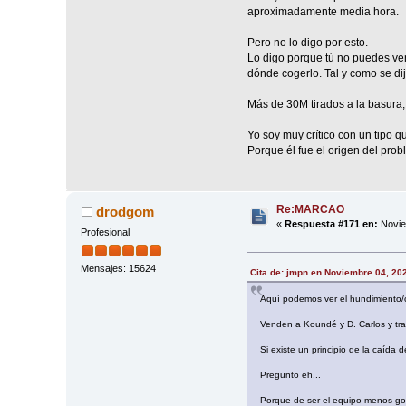
aproximadamente media hora.
Pero no lo digo por esto.
Lo digo porque tú no puedes vend
dónde cogerlo. Tal y como se dij
Más de 30M tirados a la basura
Yo soy muy crítico con un tipo q
Porque él fue el origen del prob
Re:MARCAO
drodgom
«
Respuesta #171 en:
Novie
Profesional
Mensajes: 15624
Cita de: jmpn en Noviembre 04, 20
Aquí podemos ver el hundimiento/
Venden a Koundé y D. Carlos y tr
Si existe un principio de la caída
Pregunto eh...
Porque de ser el equipo menos gol