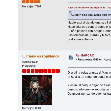
Mensajes: 7397
Cita de: drodgom en Agosto 25, 20
Cuestión dialéctica quizás, pero un
Nadie está diciendo que sea fia
Hace falta otro central como e
El año pasado con Sergio Ramos h
Las rémoras de Nianzú y Marcao 
podremos subsistir.
Re:MARCAO
triana es rojiblanca
«
Respuesta #161 en:
Agost
Administrator
Profesional
Discutir a estas alturas si Marc
el Sevilla de segundo punta o po
Y es inútil porque dejando atrás
demostrado que no soporta un m
Ocampos pensando que nos trae
Mensajes: 8904