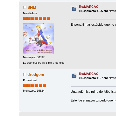
Re:MARCAO
SNM
«
Respuesta #166 en:
Novie
Mundialista
El penalti más estúpido que he v
Mensajes: 30097
Lo esencial es invisible a los ojos
Re:MARCAO
drodgom
«
Respuesta #167 en:
Novie
Profesional
Mensajes: 15624
Una auténtica ruina de futbolis
Este fue el mayor torpedo que n