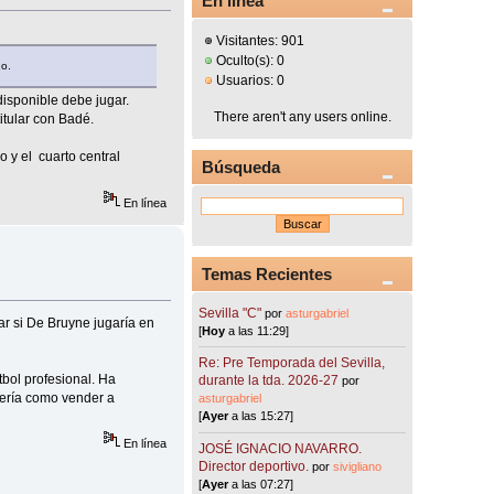
En línea
Visitantes: 901
Oculto(s): 0
do.
Usuarios: 0
isponible debe jugar.
There aren't any users online.
tular con Badé.
 y el cuarto central
Búsqueda
En línea
Temas Recientes
Sevilla "C"
por
asturgabriel
ar si De Bruyne jugaría en
[
Hoy
a las 11:29]
Re: Pre Temporada del Sevilla,
tbol profesional. Ha
durante la tda. 2026-27
por
sería como vender a
asturgabriel
[
Ayer
a las 15:27]
En línea
JOSÉ IGNACIO NAVARRO.
Director deportivo.
por
sivigliano
[
Ayer
a las 07:27]