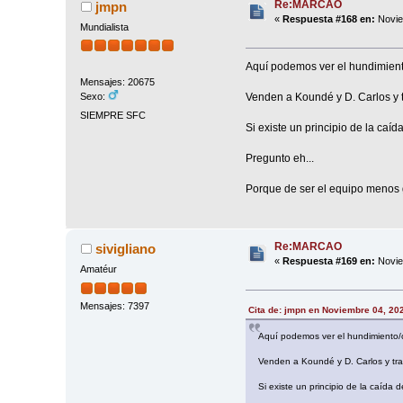
Re:MARCAO
jmpn
«
Respuesta #168 en:
Novie
Mundialista
Aquí podemos ver el hundimient
Mensajes: 20675
Venden a Koundé y D. Carlos y 
Sexo:
SIEMPRE SFC
Si existe un principio de la caí
Pregunto eh...
Porque de ser el equipo menos 
Re:MARCAO
sivigliano
«
Respuesta #169 en:
Novie
Amatéur
Mensajes: 7397
Cita de: jmpn en Noviembre 04, 20
Aquí podemos ver el hundimiento/
Venden a Koundé y D. Carlos y tr
Si existe un principio de la caída