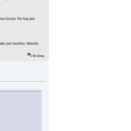
una locura. No hay por
osado por muchos, Monchi.
En línea