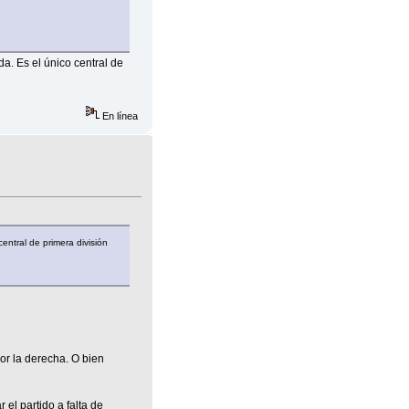
a. Es el único central de
En línea
entral de primera división
or la derecha. O bien
r el partido a falta de