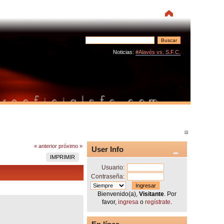
Noticias:
#Alavés vs. S.F.C.
« anterior
próximo »
User Info
IMPRIMIR
Usuario:
Contraseña:
Bienvenido(a),
Visitante
. Por
favor,
ingresa
o
regístrate
.