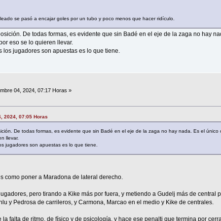
eado se pasó a encajar goles por un tubo y poco menos que hacer ridículo.
osición. De todas formas, es evidente que sin Badé en el eje de la zaga no hay nad
or eso se lo quieren llevar.
s los jugadores son apuestas es lo que tiene.
mbre 04, 2024, 07:17 Horas »
4, 2024, 07:05 Horas
ción. De todas formas, es evidente que sin Badé en el eje de la zaga no hay nada. Es el único c
n llevar.
os jugadores son apuestas es lo que tiene.
 es como poner a Maradona de lateral derecho.
gadores, pero tirando a Kike más por fuera, y metiendo a Gudelj más de central p
nlu y Pedrosa de carrileros, y Carmona, Marcao en el medio y Kike de centrales.
ve la falta de ritmo, de físico y de psicología, y hace ese penalti que termina por cerra