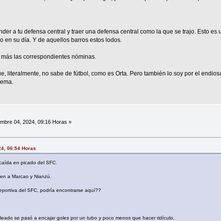
er a tu defensa central y traer una defensa central como la que se trajo. Esto es 
o en su día. Y de aquellos barros estos lodos.
, más las correspondientes nóminas.
ue, literalmente, no sabe de fútbol, como es Orta. Pero también lo soy por el endi
lema.
mbre 04, 2024, 09:16 Horas »
24, 06:54 Horas
caída en picado del SFC.
aen a Marcao y Nianzú.
 deportiva del SFC, podría encontrarse aquí??
eado se pasó a encajar goles por un tubo y poco menos que hacer ridículo.