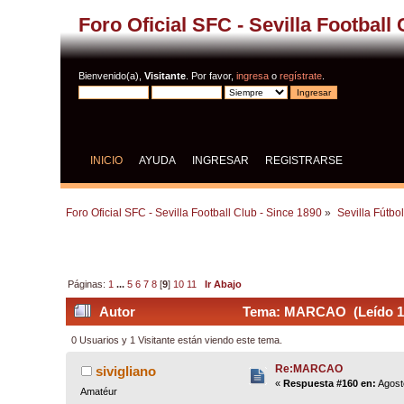
Foro Oficial SFC - Sevilla Football
Bienvenido(a),
Visitante
. Por favor,
ingresa
o
regístrate
.
INICIO
AYUDA
INGRESAR
REGISTRARSE
Foro Oficial SFC - Sevilla Football Club - Since 1890
»
Sevilla Fútbo
Páginas:
1
...
5
6
7
8
[
9
]
10
11
Ir Abajo
Autor
Tema: MARCAO (Leído 11
0 Usuarios y 1 Visitante están viendo este tema.
Re:MARCAO
sivigliano
«
Respuesta #160 en:
Agost
Amatéur