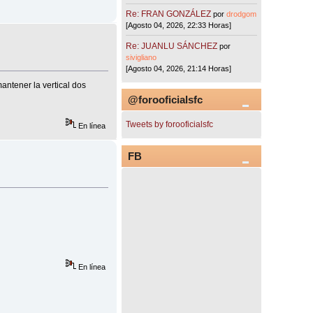
Re: FRAN GONZÁLEZ
por
drodgom
[Agosto 04, 2026, 22:33 Horas]
Re: JUANLU SÁNCHEZ
por
sivigliano
[Agosto 04, 2026, 21:14 Horas]
ntener la vertical dos
@forooficialsfc
Tweets by forooficialsfc
En línea
FB
En línea