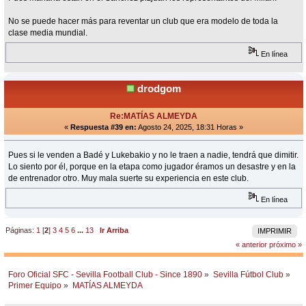
No se puede hacer más para reventar un club que era modelo de toda la
clase media mundial.
En línea
drodgom
Re:MATÍAS ALMEYDA
«
Respuesta #39 en:
Agosto 24, 2025, 18:31 Horas »
Pues si le venden a Badé y Lukebakio y no le traen a nadie, tendrá que dimitir.
Lo siento por él, porque en la etapa como jugador éramos un desastre y en la
de entrenador otro. Muy mala suerte su experiencia en este club.
En línea
Páginas:
1
[
2
]
3
4
5
6
...
13
Ir Arriba
IMPRIMIR
« anterior
próximo »
Foro Oficial SFC - Sevilla Football Club - Since 1890
»
Sevilla Fútbol Club
»
Primer Equipo
»
MATÍAS ALMEYDA