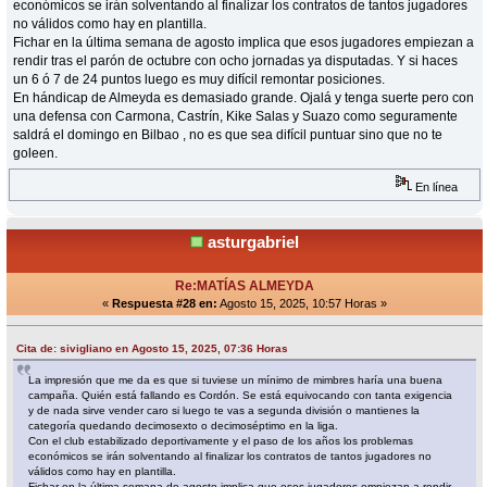
económicos se irán solventando al finalizar los contratos de tantos jugadores
no válidos como hay en plantilla.
Fichar en la última semana de agosto implica que esos jugadores empiezan a
rendir tras el parón de octubre con ocho jornadas ya disputadas. Y si haces
un 6 ó 7 de 24 puntos luego es muy difícil remontar posiciones.
En hándicap de Almeyda es demasiado grande. Ojalá y tenga suerte pero con
una defensa con Carmona, Castrín, Kike Salas y Suazo como seguramente
saldrá el domingo en Bilbao , no es que sea difícil puntuar sino que no te
goleen.
En línea
asturgabriel
Re:MATÍAS ALMEYDA
«
Respuesta #28 en:
Agosto 15, 2025, 10:57 Horas »
Cita de: sivigliano en Agosto 15, 2025, 07:36 Horas
La impresión que me da es que si tuviese un mínimo de mimbres haría una buena
campaña. Quién está fallando es Cordón. Se está equivocando con tanta exigencia
y de nada sirve vender caro si luego te vas a segunda división o mantienes la
categoría quedando decimosexto o decimoséptimo en la liga.
Con el club estabilizado deportivamente y el paso de los años los problemas
económicos se irán solventando al finalizar los contratos de tantos jugadores no
válidos como hay en plantilla.
Fichar en la última semana de agosto implica que esos jugadores empiezan a rendir