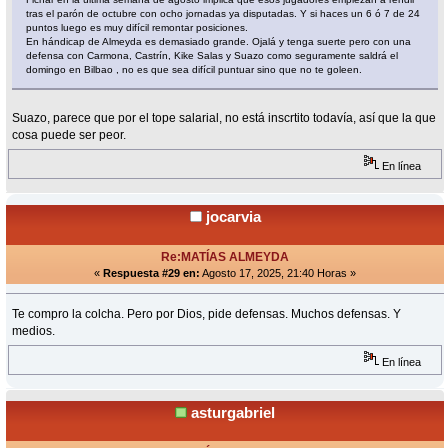
tras el parón de octubre con ocho jornadas ya disputadas. Y si haces un 6 ó 7 de 24
puntos luego es muy difícil remontar posiciones.
En hándicap de Almeyda es demasiado grande. Ojalá y tenga suerte pero con una
defensa con Carmona, Castrín, Kike Salas y Suazo como seguramente saldrá el
domingo en Bilbao , no es que sea difícil puntuar sino que no te goleen.
Suazo, parece que por el tope salarial, no está inscrtito todavía, así que la que
cosa puede ser peor.
En línea
jocarvia
Re:MATÍAS ALMEYDA
«
Respuesta #29 en:
Agosto 17, 2025, 21:40 Horas »
Te compro la colcha. Pero por Dios, pide defensas. Muchos defensas. Y
medios.
En línea
asturgabriel