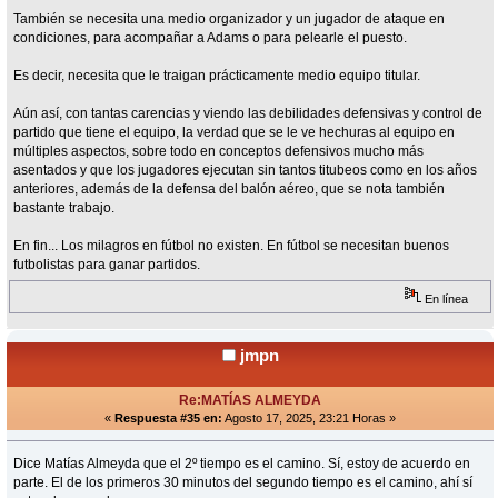
También se necesita una medio organizador y un jugador de ataque en
condiciones, para acompañar a Adams o para pelearle el puesto.
Es decir, necesita que le traigan prácticamente medio equipo titular.
Aún así, con tantas carencias y viendo las debilidades defensivas y control de
partido que tiene el equipo, la verdad que se le ve hechuras al equipo en
múltiples aspectos, sobre todo en conceptos defensivos mucho más
asentados y que los jugadores ejecutan sin tantos titubeos como en los años
anteriores, además de la defensa del balón aéreo, que se nota también
bastante trabajo.
En fin... Los milagros en fútbol no existen. En fútbol se necesitan buenos
futbolistas para ganar partidos.
En línea
jmpn
Re:MATÍAS ALMEYDA
«
Respuesta #35 en:
Agosto 17, 2025, 23:21 Horas »
Dice Matías Almeyda que el 2º tiempo es el camino. Sí, estoy de acuerdo en
parte. El de los primeros 30 minutos del segundo tiempo es el camino, ahí sí