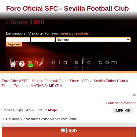
Foro Oficial SFC - Sevilla Football Club
- Since 1890
Bienvenido(a),
Visitante
. Por favor,
ingresa
o
regístrate
.
Foro Oficial SFC - Sevilla Football Club - Since 1890
»
Sevilla Fútbol Club
»
Primer Equipo
»
MATÍAS ALMEYDA
« anterior
próximo »
Páginas:
1
[
2
]
3
4
5
6
...
13
Ir Abajo
IMPRIMIR
0 Usuarios y 2 Visitantes están viendo este tema.
jmpn