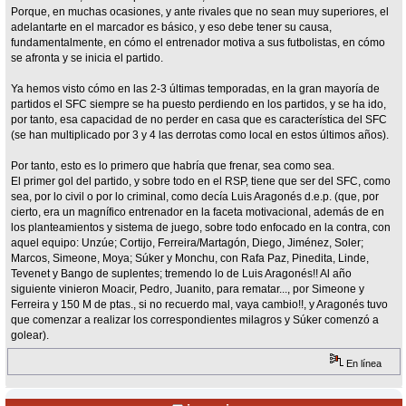
Porque, en muchas ocasiones, y ante rivales que no sean muy superiores, el
adelantarte en el marcador es básico, y eso debe tener su causa,
fundamentalmente, en cómo el entrenador motiva a sus futbolistas, en cómo
se afronta y se inicia el partido.
Ya hemos visto cómo en las 2-3 últimas temporadas, en la gran mayoría de
partidos el SFC siempre se ha puesto perdiendo en los partidos, y se ha ido,
por tanto, esa capacidad de no perder en casa que es característica del SFC
(se han multiplicado por 3 y 4 las derrotas como local en estos últimos años).
Por tanto, esto es lo primero que habría que frenar, sea como sea.
El primer gol del partido, y sobre todo en el RSP, tiene que ser del SFC, como
sea, por lo civil o por lo criminal, como decía Luis Aragonés d.e.p. (que, por
cierto, era un magnífico entrenador en la faceta motivacional, además de en
los planteamientos y sistema de juego, sobre todo enfocado en la contra, con
aquel equipo: Unzúe; Cortijo, Ferreira/Martagón, Diego, Jiménez, Soler;
Marcos, Simeone, Moya; Súker y Monchu, con Rafa Paz, Pinedita, Linde,
Tevenet y Bango de suplentes; tremendo lo de Luis Aragonés!! Al año
siguiente vinieron Moacir, Pedro, Juanito, para rematar..., por Simeone y
Ferreira y 150 M de ptas., si no recuerdo mal, vaya cambio!!, y Aragonés tuvo
que comenzar a realizar los correspondientes milagros y Súker comenzó a
golear).
En línea