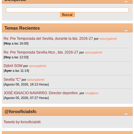
Temas Recientes
Re: Pre Temporada del Sevilla, durante la tda. 2026-27
por
asturgabriel
[
Hoy
a las 16:00]
Re: Pre Temporada Sevilla Atco., tda. 2026-27
por
asturgabriel
[
Hoy
a las 12:03]
Djibril SOW
por
asturgabriel
[
Ayer
a las 11:14]
Sevilla "C"
por
asturgabriel
[Agosto 06, 2026, 18:13 Horas]
JOSÉ IGNACIO NAVARRO. Director deportivo.
por
sivigliano
[Agosto 05, 2026, 07:27 Horas]
@forooficialsfc
Tweets by forooficialsfc