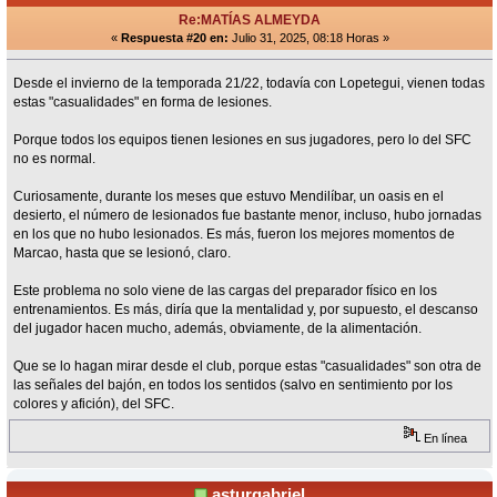
Re:MATÍAS ALMEYDA
«
Respuesta #20 en:
Julio 31, 2025, 08:18 Horas »
Desde el invierno de la temporada 21/22, todavía con Lopetegui, vienen todas
estas "casualidades" en forma de lesiones.
Porque todos los equipos tienen lesiones en sus jugadores, pero lo del SFC
no es normal.
Curiosamente, durante los meses que estuvo Mendilíbar, un oasis en el
desierto, el número de lesionados fue bastante menor, incluso, hubo jornadas
en los que no hubo lesionados. Es más, fueron los mejores momentos de
Marcao, hasta que se lesionó, claro.
Este problema no solo viene de las cargas del preparador físico en los
entrenamientos. Es más, diría que la mentalidad y, por supuesto, el descanso
del jugador hacen mucho, además, obviamente, de la alimentación.
Que se lo hagan mirar desde el club, porque estas "casualidades" son otra de
las señales del bajón, en todos los sentidos (salvo en sentimiento por los
colores y afición), del SFC.
En línea
asturgabriel