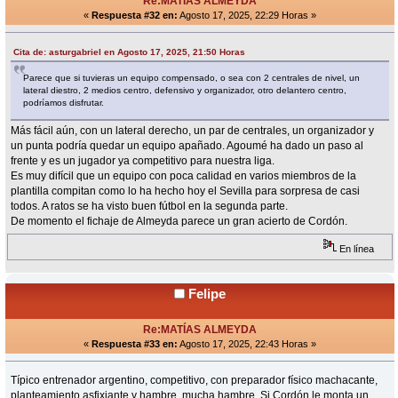
Re:MATÍAS ALMEYDA
«
Respuesta #32 en:
Agosto 17, 2025, 22:29 Horas »
Cita de: asturgabriel en Agosto 17, 2025, 21:50 Horas
Parece que si tuvieras un equipo compensado, o sea con 2 centrales de nivel, un
lateral diestro, 2 medios centro, defensivo y organizador, otro delantero centro,
podríamos disfrutar.
Más fácil aún, con un lateral derecho, un par de centrales, un organizador y
un punta podría quedar un equipo apañado. Agoumé ha dado un paso al
frente y es un jugador ya competitivo para nuestra liga.
Es muy difícil que un equipo con poca calidad en varios miembros de la
plantilla compitan como lo ha hecho hoy el Sevilla para sorpresa de casi
todos. A ratos se ha visto buen fútbol en la segunda parte.
De momento el fichaje de Almeyda parece un gran acierto de Cordón.
En línea
Felipe
Re:MATÍAS ALMEYDA
«
Respuesta #33 en:
Agosto 17, 2025, 22:43 Horas »
Típico entrenador argentino, competitivo, con preparador físico machacante,
planteamiento asfixiante y hambre, mucha hambre. Si Cordón le monta un