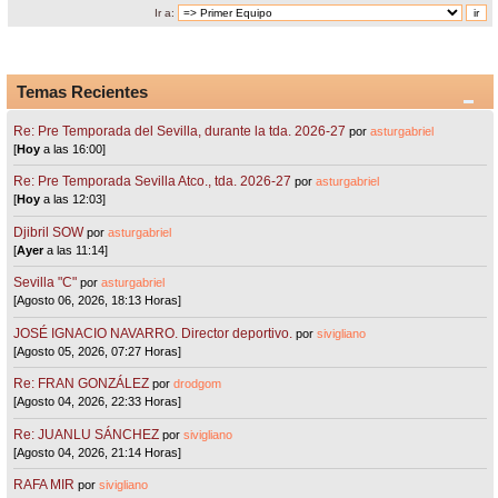
Ir a:
Temas Recientes
Re: Pre Temporada del Sevilla, durante la tda. 2026-27
por
asturgabriel
[
Hoy
a las 16:00]
Re: Pre Temporada Sevilla Atco., tda. 2026-27
por
asturgabriel
[
Hoy
a las 12:03]
Djibril SOW
por
asturgabriel
[
Ayer
a las 11:14]
Sevilla "C"
por
asturgabriel
[Agosto 06, 2026, 18:13 Horas]
JOSÉ IGNACIO NAVARRO. Director deportivo.
por
sivigliano
[Agosto 05, 2026, 07:27 Horas]
Re: FRAN GONZÁLEZ
por
drodgom
[Agosto 04, 2026, 22:33 Horas]
Re: JUANLU SÁNCHEZ
por
sivigliano
[Agosto 04, 2026, 21:14 Horas]
RAFA MIR
por
sivigliano