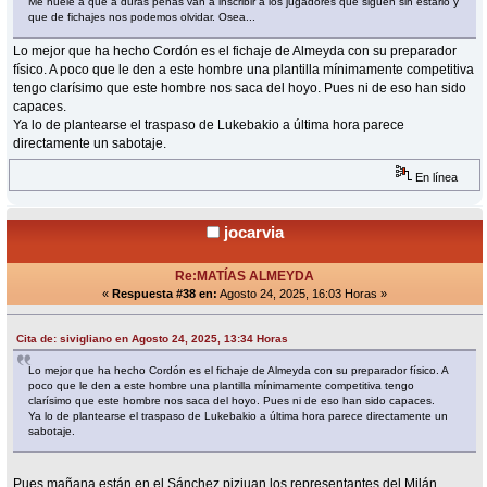
Me huele a que a duras penas van a inscribir a los jugadores que siguen sin estarlo y
que de fichajes nos podemos olvidar. Osea...
Lo mejor que ha hecho Cordón es el fichaje de Almeyda con su preparador
físico. A poco que le den a este hombre una plantilla mínimamente competitiva
tengo clarísimo que este hombre nos saca del hoyo. Pues ni de eso han sido
capaces.
Ya lo de plantearse el traspaso de Lukebakio a última hora parece
directamente un sabotaje.
En línea
jocarvia
Re:MATÍAS ALMEYDA
«
Respuesta #38 en:
Agosto 24, 2025, 16:03 Horas »
Cita de: sivigliano en Agosto 24, 2025, 13:34 Horas
Lo mejor que ha hecho Cordón es el fichaje de Almeyda con su preparador físico. A
poco que le den a este hombre una plantilla mínimamente competitiva tengo
clarísimo que este hombre nos saca del hoyo. Pues ni de eso han sido capaces.
Ya lo de plantearse el traspaso de Lukebakio a última hora parece directamente un
sabotaje.
Pues mañana están en el Sánchez pizjuan los representantes del Milán.