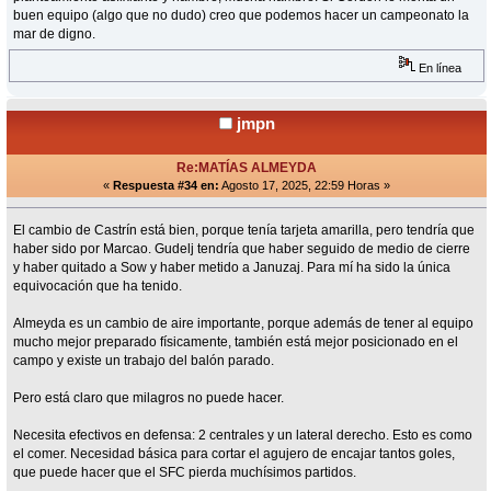
buen equipo (algo que no dudo) creo que podemos hacer un campeonato la
mar de digno.
En línea
jmpn
Re:MATÍAS ALMEYDA
«
Respuesta #34 en:
Agosto 17, 2025, 22:59 Horas »
El cambio de Castrín está bien, porque tenía tarjeta amarilla, pero tendría que
haber sido por Marcao. Gudelj tendría que haber seguido de medio de cierre
y haber quitado a Sow y haber metido a Januzaj. Para mí ha sido la única
equivocación que ha tenido.
Almeyda es un cambio de aire importante, porque además de tener al equipo
mucho mejor preparado físicamente, también está mejor posicionado en el
campo y existe un trabajo del balón parado.
Pero está claro que milagros no puede hacer.
Necesita efectivos en defensa: 2 centrales y un lateral derecho. Esto es como
el comer. Necesidad básica para cortar el agujero de encajar tantos goles,
que puede hacer que el SFC pierda muchísimos partidos.