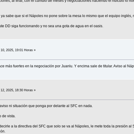
ones, al final, con el cúmulo de meses y negociaciones haciendo el ridículo lo norm
os ya sabe que si el Nápoles no pone sobre la mesa lo mismo que el equipo inglés,
ste DD siga funcionando y no sea una gota de agua en el oasis.
10, 2025, 19:01 Horas »
e más fuertes en la negociación por Juanlu. Y encima sale de titular. Aviso al Náp
12, 2025, 18:30 Horas »
aviso ni situación que ponga por delante al SFC en nada.
 de vista.
cirle a la directiva del SFC que solo se va al Nápoles, le mete toda la presión al
ión.