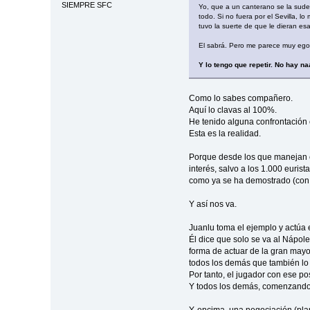
SIEMPRE SFC
Yo, que a un canterano se la sude 
todo. Si no fuera por el Sevilla, 
tuvo la suerte de que le dieran es
El sabrá. Pero me parece muy egoí
Y lo tengo que repetir. No hay na
Como lo sabes compañero.
Aquí lo clavas al 100%.
He tenido alguna confrontación 
Esta es la realidad.
Porque desde los que manejan el
interés, salvo a los 1.000 euris
como ya se ha demostrado (con ve
Y así nos va.
Juanlu toma el ejemplo y actúa
Él dice que solo se va al Nápole
forma de actuar de la gran mayor
todos los demás que también lo
Por tanto, el jugador con ese p
Y todos los demás, comenzando r