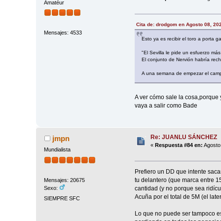
Amatéur
Cita de: drodgom en Agosto 08, 20
Mensajes: 4533
Esto ya es recibir el toro a porta 
"El Sevilla le pide un esfuerzo má
El conjunto de Nervión habría rechaz
A una semana de empezar el campeo
A ver cómo sale la cosa,porque
vaya a salir como Bade
Re: JUANLU SÁNCHEZ
jmpn
«
Respuesta #84 en:
Agosto 
Mundialista
Prefiero un DD que intente saca
tu delantero (que marca entre 15
Mensajes: 20675
cantidad (y no porque sea ridícu
Sexo:
Acuña por el total de 5M (el later
SIEMPRE SFC
Lo que no puede ser tampoco es 