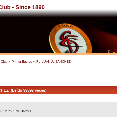
 Club - Since 1890
l Club
»
Primer Equipo
»
Re: JUANLU SÁNCHEZ
EZ (Leído 99397 veces)
07, 2025, 10:03 Horas »