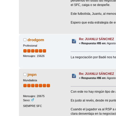
perdiendo en todas las negociaci
el SFC, caiga o se despeñe.
Este futbolista, Juanlu, al men
Espero que esta estrategia de e
Re: JUANLU SÁNCHEZ
drodgom
«
Respuesta #85 en:
Agosto 
Profesional
Mensajes: 15626
La negociación por Badé nos hac
Re: JUANLU SÁNCHEZ
jmpn
«
Respuesta #86 en:
Agosto 
Mundialista
Con este no hay ningún tipo de 
Mensajes: 20675
Es justo al revés, desde mi punto
Sexo:
SIEMPRE SFC
Cuando el jugador va al RSP a de
clara desventaja en la negociac