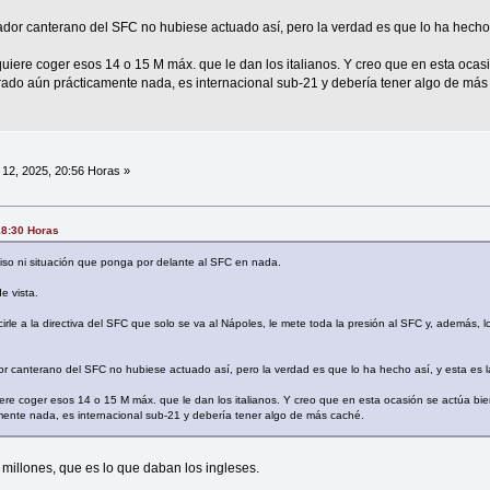
dor canterano del SFC no hubiese actuado así, pero la verdad es que lo ha hecho a
uiere coger esos 14 o 15 M máx. que le dan los italianos. Y creo que en esta ocas
do aún prácticamente nada, es internacional sub-21 y debería tener algo de más
12, 2025, 20:56 Horas »
18:30 Horas
iso ni situación que ponga por delante al SFC en nada.
e vista.
rle a la directiva del SFC que solo se va al Nápoles, le mete toda la presión al SFC y, además, l
r canterano del SFC no hubiese actuado así, pero la verdad es que lo ha hecho así, y esta es la
ere coger esos 14 o 15 M máx. que le dan los italianos. Y creo que en esta ocasión se actúa b
ente nada, es internacional sub-21 y debería tener algo de más caché.
 millones, que es lo que daban los ingleses.