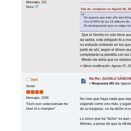
Mensajes: 221
Sexo:
Cita de: sivigliano en Agosto 06, 2
Se supone que este año tres fichaj
Con el 60% de los 14 millones de J
Es desesperante que no salga ning
Que el Sevilla no solo tiene que 
da salida, está obligado tb a in
no entrarán entiendo en los que 
partir de ahí, según el dinero q
completarán la plantilla con la
Miedo me daría que no seamos ca
«
Última modificación: Agosto 07, 
Re:Re: JUANLU SÁNCH
inri
«
Respuesta #81 en:
Agosto 
Senior
Mensajes: 2299
No creo que haya nada que repr
viajando como uno más, y jugan
"Don't ever underestimate the
de su traspaso, no ha dicho ni e
heart of a champion"
Lo único que ha "dicho" es que si
Wolves, a pesar de que la oferta