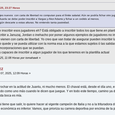
025, 23:27 Horas
es nuevos con carta de libertad no computan para el límite salarial. Aún se podría fichar otro j
uanlu se debe poder inscribir a Vargas y Akor Adams y fichar a un cedido al menos.
ún descarte a estas alturas. No entiendo tanta pasividad.
inscribir esos jugadores eh? Está obligado a inscribir todos los que tiene.en plantill
scribir a Januzaj, Jordan o inehacho por poner algunos ejemplos de jugadores no in
vienen con carta de libertad. Yo creo que van tratar de asegurar pueden inscribir l
ue quede y se pueda utilizar con la norma esa a la que estamos sujetos ó las salid
s incorporaciones que se puedan.
paces de inscribir a algun jugador de los que tenemos en la plantilla actual
2025, 11:08 Horas por tomahawk
»
EZ
07, 2025, 12:09 Horas »
ochar en la actitud de Juanlu, ni mucho menos. El chaval está, desde el día uno,
do como uno más cuando le dicen que juegue. Y en todo este tiempo, camino ya 
sta boca es mía.
 tiene que salir, lo quiere hacer al vigente campeón de Italia y no a la trituradora
 económica es inferior. Vamos, que prioriza su carrera deportiva por encima de la p