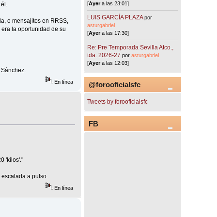
[
Ayer
a las 23:01]
él.
LUIS GARCÍA PLAZA
por
ida, o mensajitos en RRSS,
asturgabriel
 era la oportunidad de su
[
Ayer
a las 17:30]
Re: Pre Temporada Sevilla Atco.,
tda. 2026-27
por
asturgabriel
[
Ayer
a las 12:03]
s Sánchez.
En línea
@forooficialsfc
Tweets by forooficialsfc
FB
 'kilos'."
 escalada a pulso.
En línea