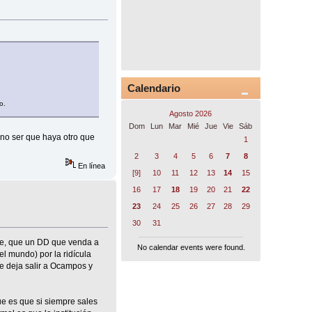
Calendario
o.
Agosto 2026
Dom
Lun
Mar
Mié
Jue
Vie
Sáb
no ser que haya otro que
1
2
3
4
5
6
7
8
En línea
[9]
10
11
12
13
14
15
16
17
18
19
20
21
22
23
24
25
26
27
28
29
30
31
ice, que un DD que venda a
No calendar events were found.
el mundo) por la ridícula
ue deja salir a Ocampos y
e es que si siempre sales