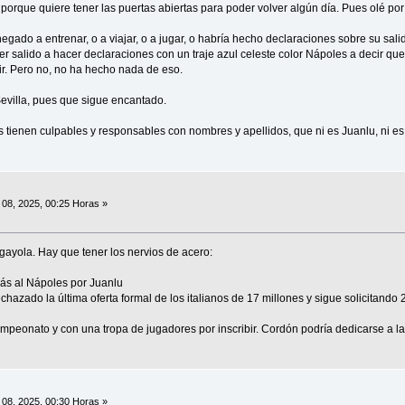
 porque quiere tener las puertas abiertas para poder volver algún día. Pues olé por 
negado a entrenar, o a viajar, o a jugar, o habría hecho declaraciones sobre su sal
r salido a hacer declaraciones con un traje azul celeste color Nápoles a decir que
lir. Pero no, no ha hecho nada de eso.
Sevilla, pues que sigue encantado.
tienen culpables y responsables con nombres y apellidos, que ni es Juanlu, ni e
08, 2025, 00:25 Horas »
a gayola. Hay que tener los nervios de acero:
más al Nápoles por Juanlu
hazado la última oferta formal de los italianos de 17 millones y sigue solicitando 20
eonato y con una tropa de jugadores por inscribir. Cordón podría dedicarse a la
08, 2025, 00:30 Horas »