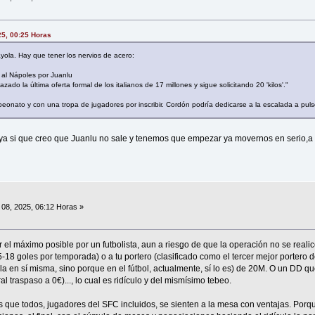
25, 00:25 Horas
gayola. Hay que tener los nervios de acero:
s al Nápoles por Juanlu
ado la última oferta formal de los italianos de 17 millones y sigue solicitando 20 'kilos'."
nato y con una tropa de jugadores por inscribir. Cordón podría dedicarse a la escalada a puls
 ya si que creo que Juanlu no sale y tenemos que empezar ya movernos en serio,a 
08, 2025, 06:12 Horas »
r el máximo posible por un futbolista, aun a riesgo de que la operación no se real
-18 goles por temporada) o a tu portero (clasificado como el tercer mejor portero d
la en sí misma, sino porque en el fútbol, actualmente, sí lo es) de 20M. O un DD q
al traspaso a 0€)..., lo cual es ridículo y del mismísimo tebeo.
que todos, jugadores del SFC incluidos, se sienten a la mesa con ventajas. Porqu