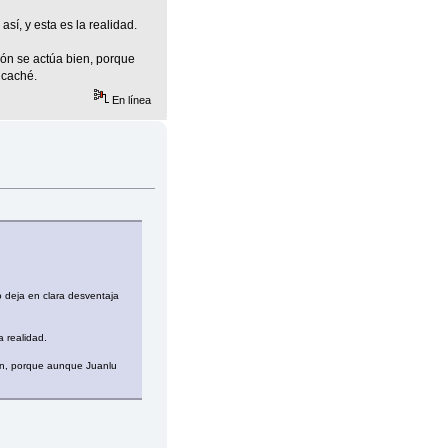
sí, y esta es la realidad.
ión se actúa bien, porque
 caché.
En línea
o deja en clara desventaja
 realidad.
ien, porque aunque Juanlu