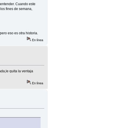
o entender. Cuando este
s los fines de semana,
ero eso es otra historia.
En línea
da,le quita la ventaja
En línea