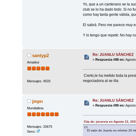
Yo, que a un canterano se la sud
club se lo ha dado todo. Si no f
como hay tanta gente válida, qu
El sabrá. Pero me parece muy eg
Y lo tengo que repetir. No hay n
Re: JUANLU SÁNCHEZ
santyp2
«
Respuesta #88 en:
Agosto 
Amatéur
Cierto,le ha metido toda la pres
negociadora al se illa
Mensajes: 4533
Re: JUANLU SÁNCHEZ
jmpn
«
Respuesta #89 en:
Agosto 
Mundialista
Cita de: jocarvia en Agosto 12, 20
Mensajes: 20675
El valor de Juanlu es mínimo 20 mi
Sexo: