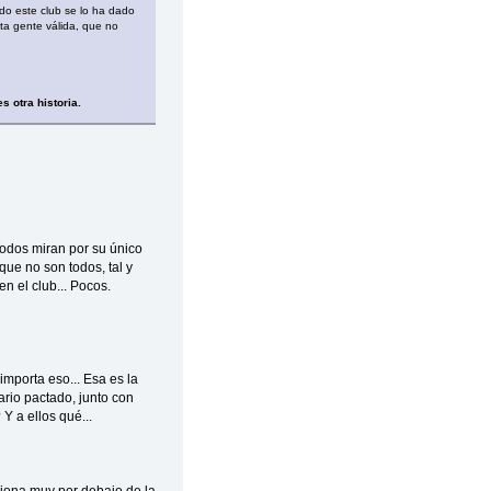
ndo este club se lo ha dado
nta gente válida, que no
s otra historia.
Todos miran por su único
que no son todos, tal y
n el club... Pocos.
importa eso... Esa es la
ario pactado, junto con
 a ellos qué...