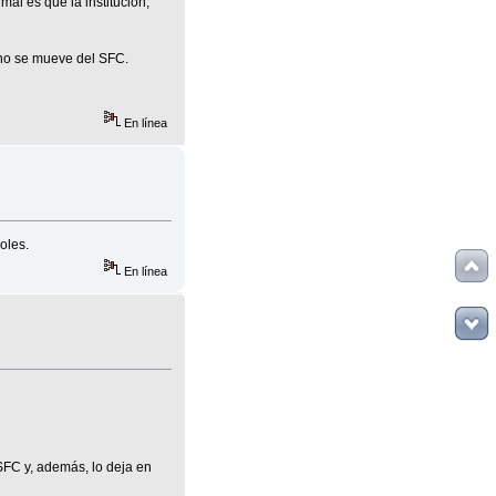
al es que la institución,
 no se mueve del SFC.
En línea
oles.
En línea
 SFC y, además, lo deja en