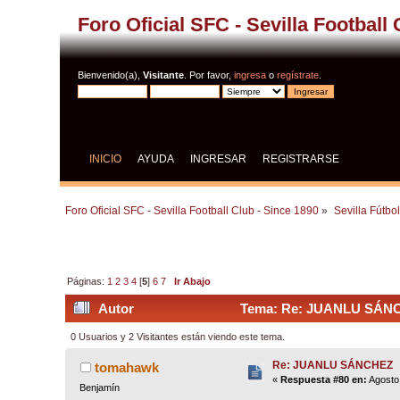
Foro Oficial SFC - Sevilla Football
Bienvenido(a),
Visitante
. Por favor,
ingresa
o
regístrate
.
INICIO
AYUDA
INGRESAR
REGISTRARSE
Foro Oficial SFC - Sevilla Football Club - Since 1890
»
Sevilla Fútbo
Páginas:
1
2
3
4
[
5
]
6
7
Ir Abajo
Autor
Tema: Re: JUANLU SÁNCH
0 Usuarios y 2 Visitantes están viendo este tema.
Re: JUANLU SÁNCHEZ
tomahawk
«
Respuesta #80 en:
Agosto 
Benjamín