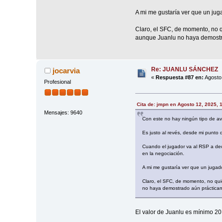
A mi me gustaría ver que un juga
Claro, el SFC, de momento, no q
aunque Juanlu no haya demostra
Re: JUANLU SÁNCHEZ
jocarvia
«
Respuesta #87 en:
Agosto 
Profesional
Cita de: jmpn en Agosto 12, 2025, 
Mensajes: 9640
Con este no hay ningún tipo de av
Es justo al revés, desde mi punto d
Cuando el jugador va al RSP a deci
en la negociación.
A mi me gustaría ver que un jugado
Claro, el SFC, de momento, no qui
no haya demostrado aún prácticam
El valor de Juanlu es mínimo 20