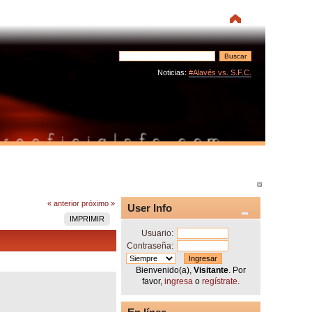
Noticias:
#Alavés vs. S.F.C.
« anterior
próximo »
User Info
IMPRIMIR
Usuario:
Contraseña:
Bienvenido(a),
Visitante
. Por
favor,
ingresa
o
regístrate
.