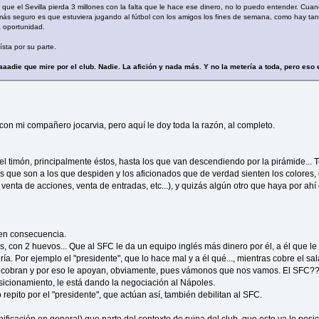
que el Sevilla pierda 3 millones con la falta que le hace ese dinero, no lo puedo entender. Cua
lo más seguro es que estuviera jugando al fútbol con los amigos los fines de semana, como hay ta
a oportunidad.
sta por su parte.
aaadie que mire por el club. Nadie. La afición y nada más. Y no la metería a toda, pero eso e
con mi compañero jocarvia, pero aquí le doy toda la razón, al completo.
 timón, principalmente éstos, hasta los que van descendiendo por la pirámide... 
tas que son a los que despiden y los aficionados que de verdad sienten los colores, 
nta de acciones, venta de entradas, etc...), y quizás algún otro que haya por ahí e
 en consecuencia.
s, con 2 huevos... Que al SFC le da un equipo inglés más dinero por él, a él que le 
ía. Por ejemplo el "presidente", que lo hace mal y a él qué..., mientras cobre el sal
 cobran y por eso le apoyan, obviamente, pues vámonos que nos vamos. El SFC?? Y
osicionamiento, le está dando la negociación al Nápoles.
epito por el "presidente", que actúan así, también debilitan al SFC.