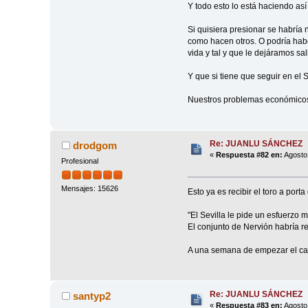
Y todo esto lo está haciendo así
Si quisiera presionar se habría 
como hacen otros. O podría habe
vida y tal y que le dejáramos sa
Y que si tiene que seguir en el 
Nuestros problemas económicos 
Re: JUANLU SÁNCHEZ
drodgom
«
Respuesta #82 en:
Agosto 
Profesional
Mensajes: 15626
Esto ya es recibir el toro a port
"El Sevilla le pide un esfuerzo 
El conjunto de Nervión habría rec
A una semana de empezar el camp
Re: JUANLU SÁNCHEZ
santyp2
«
Respuesta #83 en:
Agosto 