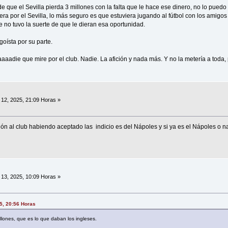
e que el Sevilla pierda 3 millones con la falta que le hace ese dinero, no lo pued
uera por el Sevilla, lo más seguro es que estuviera jugando al fútbol con los amigo
e no tuvo la suerte de que le dieran esa oportunidad.
oísta por su parte.
aaaadie que mire por el club. Nadie. La afición y nada más. Y no la metería a toda, p
12, 2025, 21:09 Horas »
ión al club habiendo aceptado las indicio es del Nápoles y si ya es el Nápoles o na
13, 2025, 10:09 Horas »
25, 20:56 Horas
llones, que es lo que daban los ingleses.