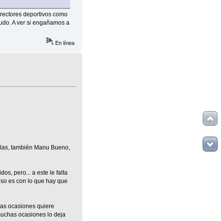
directores deportivos como
pudo. A ver si engañamos a
En línea
alas, también Manu Bueno,
s, pero... a este le falta
 eso es con lo que hay que
has ocasiones quiere
n muchas ocasiones lo deja