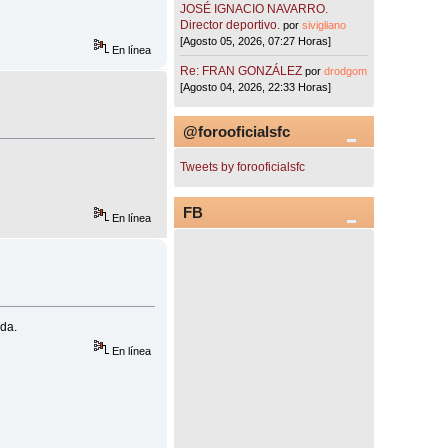
JOSÉ IGNACIO NAVARRO.
Director deportivo.
por
sivigliano
[Agosto 05, 2026, 07:27 Horas]
En línea
Re: FRAN GONZÁLEZ
por
drodgom
[Agosto 04, 2026, 22:33 Horas]
@forooficialsfc
Tweets by forooficialsfc
FB
En línea
ada.
En línea