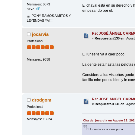
Mensajes: 6673
El chaval está en su derecho y 
Sexo:
empezando por él.
¡¡¡¡PONY RAMOS A MITOS Y
LEYENDAS YA!!!!
Re: JOSÉ ÁNGEL CAR
jocarvia
«
Respuesta #130 en:
Agost
Profesional
El lunes te va a caer poco.
Mensajes: 9638
La gente está hasta las pelotas
Considero a los visueños gente
familia mire por su bien y le co
Re: JOSÉ ÁNGEL CAR
drodgom
«
Respuesta #131 en:
Agost
Profesional
Mensajes: 15624
Cita de: jocarvia en Agosto 22, 20
El lunes te va a caer poco.