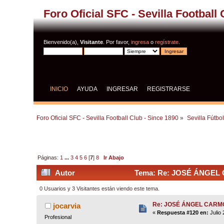
Foro Oficial SFC - Sevilla Football
Bienvenido(a),
Visitante
. Por favor,
ingresa
o
regístrate
.
INICIO
AYUDA
INGRESAR
REGISTRARSE
Foro Oficial SFC - Sevilla Football Club - Since 1890
»
Sevilla Fútbo
Páginas:
1
...
3
4
5
6
[
7
]
8
Ir Abajo
Autor
Tema: Re: JOSÉ ÁNGEL 
0 Usuarios y 3 Visitantes están viendo este tema.
Re: JOSÉ ÁNGEL CAR
jocarvia
«
Respuesta #120 en:
Julio 
Profesional