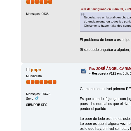
Cita de: sivigliano en Julio 20, 20
Mensajes: 9638
Necesitamos un lateral derecho p
defensivamente en todos los parti
Obviamente hacen falta dos centroc
El problema de tener a este tipo
Si se puede engañar a alguien,
Re: JOSÉ ÁNGEL CAR
jmpn
«
Respuesta #121 en:
Julio 
Mundialista
Carmona tiene nivel primera REF
Mensajes: 20675
Es que cuando tú juegas con jug
Sexo:
pues... Lo normal es que el rival
SIEMPRE SFC
perder el partido.
Lo peor de todo esto no es esto..
Lo peor es que si alguna vez n
es lo que hay, el nivel se nota y b