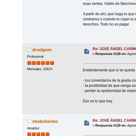
esas ventas. Hablo de Marchena
A partir de ahí, que haga lo que
contrarios o cuando le cojan la 
derechos. Todo no es pagar.
Re: JOSÉ ÁNGEL CAR
drodgom
«
Respuesta #128 en:
Agost
Profesional
Mensajes: 15624
Evidentemente que si se queda 
- los comentarios de la grada co
- la posibilidad de que venga un
- perder la oportunidad de mej
Eso es lo que hay.
Re: JOSÉ ÁNGEL CAR
shebshenko
«
Respuesta #129 en:
Agost
Amatéur