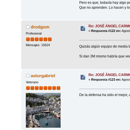
Pero es que, todavía hay algo pe
Que no aprenden. Lo hacen y lo
Re: JOSÉ ÁNGEL CAR
drodgom
«
Respuesta #122 en:
Agost
Profesional
Mensajes: 15624
Quizás algún equipo de media tabl
Si dan 3M mismo habría que ven
Re: JOSÉ ÁNGEL CAR
asturgabriel
«
Respuesta #123 en:
Agost
Veterano
De la defensa ha sido el mejor,