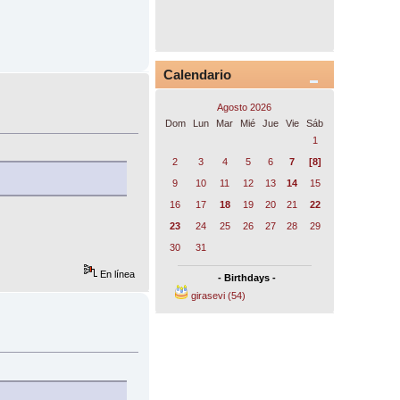
Calendario
Agosto 2026
Dom
Lun
Mar
Mié
Jue
Vie
Sáb
1
2
3
4
5
6
7
[8]
9
10
11
12
13
14
15
16
17
18
19
20
21
22
23
24
25
26
27
28
29
30
31
En línea
- Birthdays -
girasevi (54)