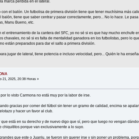
a marca perdida en el lateral.
o con el balón. Un futbolisa de primera división tiene que tener muchísima más cal
 el balón, tiene que saber centrar y pasar correctamente, pero... No lo hace. Le pa
as, Manu Bueno, etc.
n el entrenamiento de la cantera del SFC, yo no sé si es que hay mucho enchufe en 
os chavales, no sé si es falta de mentalidad ganadora en los futbolistas, pero lo qu
 no están preparados para dar el salto a primera división.
 para jugar de lateral, tiene potencia e incluso velocidad, pero... Quién le ha enseña
MONA
o 21, 2025, 20:38 Horas »
por lo visto Carmona no está muy por la labor de irse.
dando gracias por comer del fútbol sin tener un gramo de calidad, encima se apala
lotazo y hacer un favor al club.
r que está en su derecho y de nuevo digo que sí, pero que luego no vengan dándo
e chiquititos porque van exclusivamente a lo suyo.
grandes que este o Juanlu, se fueron sin querer irse y sin poner un problema, porq