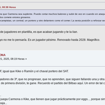
25, 08:38 Horas
ara que Carmona sea suplente. Puede cortar muchos balones y subir de vez en cuando en ataqu
dos comete errores groseros.
ampistas, un central, un portero y otro delantero como el comer. La sexta posición a reforzar ser
 de jugadores en plantilla, es que acaban jugando y te la lian.
 yo no me lo pensaría. Es un jugador pésimo. Renovado hasta 2028. Magnífico.
MONA
21, 2025, 08:19 Horas »
, igual que Kike o Ramón y el chaval portero del SAT.
adores de 3ª, que no progresan, que no aprenden, que siguen fallando una y otra
, de primera división, te gane. Recuerdo el partido del Bilbao aquí. Un error de tal 
.
o juega Carmona o Kike, que tienen que jugar prácticamente por eggs..., porque s
aja...