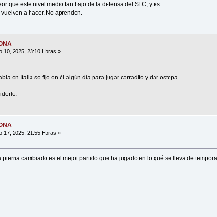
or que este nivel medio tan bajo de la defensa del SFC, y es:
 vuelven a hacer. No aprenden.
MONA
o 10, 2025, 23:10 Horas »
a en Italia se fije en él algún día para jugar cerradito y dar estopa.
derlo.
MONA
o 17, 2025, 21:55 Horas »
 a pierna cambiado es el mejor partido que ha jugado en lo qué se lleva de tempor