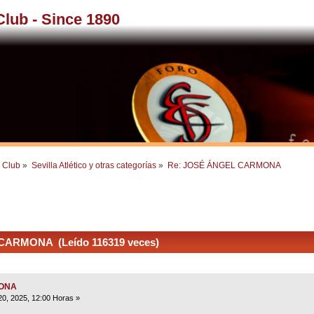
 Club - Since 1890
l Club
»
Sevilla Atlético y otras categorías
»
Re: JOSÉ ÁNGEL CARMONA
CARMONA (Leído 116319 veces)
MONA
20, 2025, 12:00 Horas »