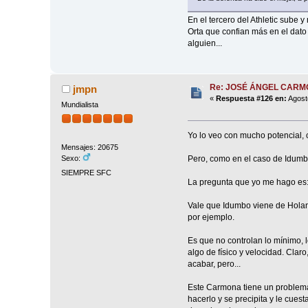
En el tercero del Athletic sube 
Orta que confian más en el dato
alguien...
Re: JOSÉ ÁNGEL CAR
jmpn
«
Respuesta #126 en:
Agost
Mundialista
Yo lo veo con mucho potencial, 
Mensajes: 20675
Pero, como en el caso de Idumbo
Sexo:
SIEMPRE SFC
La pregunta que yo me hago es:
Vale que Idumbo viene de Holan
por ejemplo.
Es que no controlan lo mínimo, l
algo de físico y velocidad. Clar
acabar, pero...
Este Carmona tiene un problema,
hacerlo y se precipita y le cuest