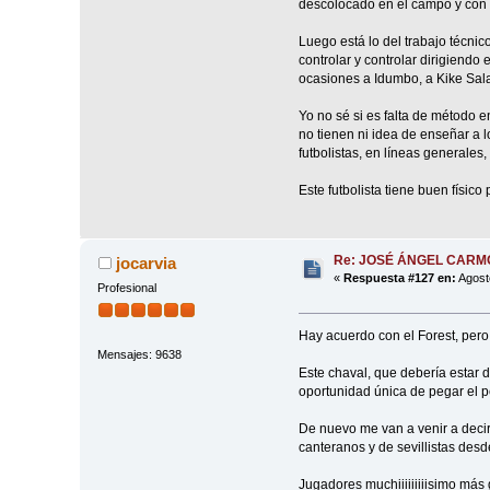
descolocado en el campo y con l
Luego está lo del trabajo técnic
controlar y controlar dirigiendo
ocasiones a Idumbo, a Kike Sal
Yo no sé si es falta de método e
no tienen ni idea de enseñar a l
futbolistas, en líneas generales,
Este futbolista tiene buen físico
Re: JOSÉ ÁNGEL CAR
jocarvia
«
Respuesta #127 en:
Agost
Profesional
Hay acuerdo con el Forest, pero 
Mensajes: 9638
Este chaval, que debería estar 
oportunidad única de pegar el pe
De nuevo me van a venir a deci
canteranos y de sevillistas desd
Jugadores muchiiiiiiiiisimo más 