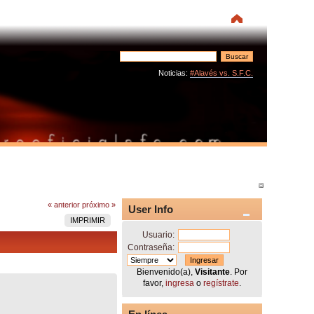
Noticias:
#Alavés vs. S.F.C.
« anterior
próximo »
User Info
IMPRIMIR
Usuario:
Contraseña:
Bienvenido(a),
Visitante
. Por
favor,
ingresa
o
regístrate
.