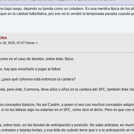
y no baja luego, dejando su banda como un coladero. Es una mentira típica de los 
 que en la calidad futbolística, por eso no lo vendió la temporada pasada cuando 
MONA
o 18, 2025, 07:57 Horas »
como en el caso de Idumbo, sobre todo, físico.
, hay que enseñarlo a jugar al fútbol.
 ¿para qué cohones está entonces la cantera?
da, pero éste, Carmona, lleva años y años en la cantera del SFC, también Kike S
os conceptos básicos. No así Castrín, a quien sí veo con muchos conceptos adquirido
o, si no les faltase algo no estarían en el SFC, como dice el dicho. Pero es que con
 sobre todo, en las facetas de anticipación y posición. No sabe anticipar, en muc
a entradas y tarjetas tontas, y esa falta de cuándo tiene que ir a la anticipación e