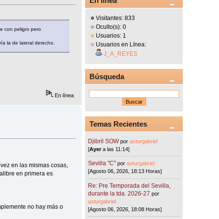
En línea
Visitantes: 833
Oculto(s): 0
e con peligro pero
Usuarios: 1
ía la de lateral derecho.
Usuarios en Línea:
J_A_REYES
Búsqueda
En línea
Temas Recientes
Djibril SOW
por
asturgabriel
[
Ayer
a las 11:14]
Sevilla "C"
por
asturgabriel
 vez en las mismas cosas,
[Agosto 06, 2026, 18:13 Horas]
calibre en primera es
Re: Pre Temporada del Sevilla,
durante la tda. 2026-27
por
asturgabriel
implemente no hay más o
[Agosto 06, 2026, 18:08 Horas]