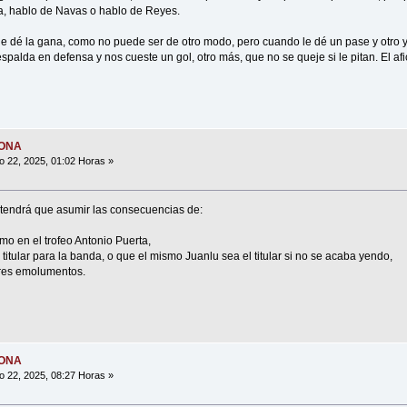
, hablo de Navas o hablo de Reyes.
 le dé la gana, como no puede ser de otro modo, pero cuando le dé un pase y otro y
espalda en defensa y nos cueste un gol, otro más, que no se queje si le pitan. El a
MONA
o 22, 2025, 01:02 Horas »
tendrá que asumir las consecuencias de:
mo en el trofeo Antonio Puerta,
 titular para la banda, o que el mismo Juanlu sea el titular si no se acaba yendo,
ores emolumentos.
MONA
o 22, 2025, 08:27 Horas »