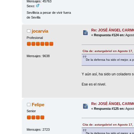
Mensajes: 45763
Sexo:
Sevillista a pesar de vivir fuera
de Sevilla
Re: JOSÉ ÁNGEL CAR
jocarvia
«
Respuesta #124 en:
Agost
Profesional
Cita de: asturgabriel en Agosto 17
Mensajes: 9638
De la defensa ha sido el mejor, a 
Y aún así, ha sido un coladero 
Ese es el nivel.
Re: JOSÉ ÁNGEL CAR
Felipe
«
Respuesta #125 en:
Agost
Senior
Cita de: asturgabriel en Agosto 17
Mensajes: 2723
De la defensa ha sido el mejor, a 