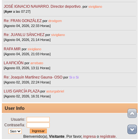
JOSÉ IGNACIO NAVARRO. Director deportivo.
por
sivigliano
[
Ayer
a las 07:27]
Re: FRAN GONZÁLEZ
por
drodgom
[Agosto 04, 2026, 22:33 Horas]
Re: JUANLU SÁNCHEZ
por
sivigliano
[Agosto 04, 2026, 21:14 Horas]
RAFA MIR
por
sivigliano
[Agosto 04, 2026, 21:03 Horas]
LA AFICIÓN
por
arrebato
[Agosto 03, 2026, 13:11 Horas]
Re: Joaquín Martínez Gauna- OSO
por
Si o Si
[Agosto 02, 2026, 22:24 Horas]
LUIS GARCÍA PLAZA
por
asturgabriel
[Agosto 02, 2026, 16:31 Horas]
User Info
Usuario:
Contraseña:
Bienvenido(a),
Visitante
. Por favor,
ingresa
o
regístrate
.