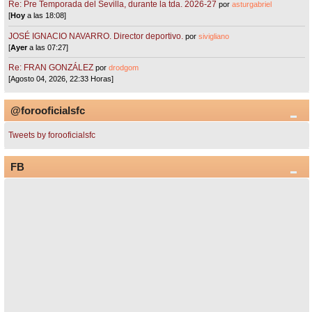
Re: Pre Temporada del Sevilla, durante la tda. 2026-27
por
asturgabriel
[
Hoy
a las 18:08]
JOSÉ IGNACIO NAVARRO. Director deportivo.
por
sivigliano
[
Ayer
a las 07:27]
Re: FRAN GONZÁLEZ
por
drodgom
[Agosto 04, 2026, 22:33 Horas]
@forooficialsfc
Tweets by forooficialsfc
FB