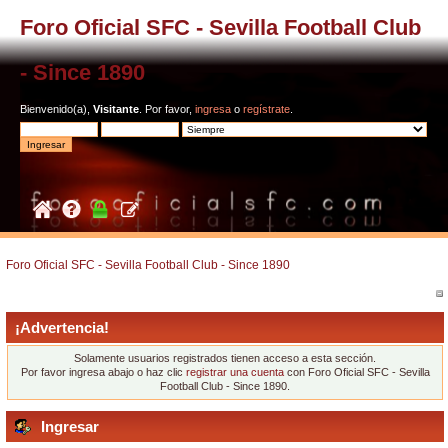
Foro Oficial SFC - Sevilla Football Club
- Since 1890
Bienvenido(a),
Visitante
. Por favor,
ingresa
o
regístrate
.
Foro Oficial SFC - Sevilla Football Club - Since 1890
¡Advertencia!
Solamente usuarios registrados tienen acceso a esta sección.
Por favor ingresa abajo o haz clic
registrar una cuenta
con Foro Oficial SFC - Sevilla
Football Club - Since 1890.
Ingresar