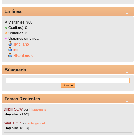
En línea
Visitantes: 968
Oculto(s): 0
Usuarios: 3
Usuarios en Línea:
sivigliano
inri
Hispalensis
Búsqueda
Temas Recientes
Djibril SOW
por
Hispalensis
[
Hoy
a las 21:52]
Sevilla "C"
por
asturgabriel
[
Hoy
a las 18:13]