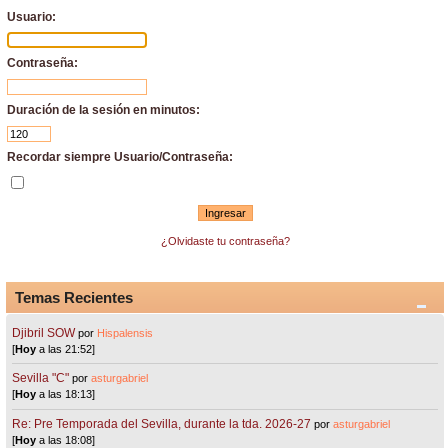
Usuario:
Contraseña:
Duración de la sesión en minutos:
Recordar siempre Usuario/Contraseña:
¿Olvidaste tu contraseña?
Temas Recientes
Djibril SOW
por
Hispalensis
[
Hoy
a las 21:52]
Sevilla "C"
por
asturgabriel
[
Hoy
a las 18:13]
Re: Pre Temporada del Sevilla, durante la tda. 2026-27
por
asturgabriel
[
Hoy
a las 18:08]