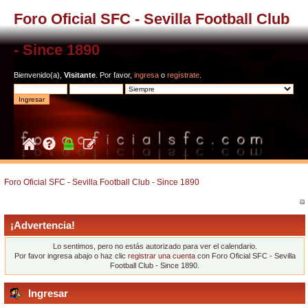
Foro Oficial SFC - Sevilla Football Club
- Since 1890
Bienvenido(a),
Visitante
. Por favor,
ingresa
o
regístrate
.
Foro Oficial SFC - Sevilla Football Club - Since 1890
¡Advertencia!
Lo sentimos, pero no estás autorizado para ver el calendario.
Por favor ingresa abajo o haz clic
registrar una cuenta
con Foro Oficial SFC - Sevilla
Football Club - Since 1890.
Ingresar