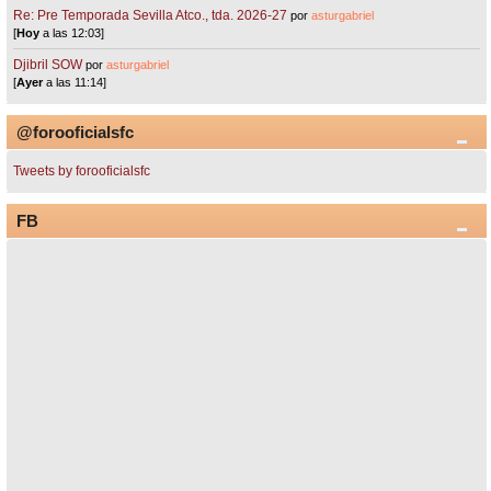
Re: Pre Temporada Sevilla Atco., tda. 2026-27
por
asturgabriel
[
Hoy
a las 12:03]
Djibril SOW
por
asturgabriel
[
Ayer
a las 11:14]
@forooficialsfc
Tweets by forooficialsfc
FB