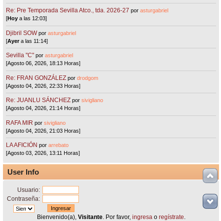
Re: Pre Temporada Sevilla Atco., tda. 2026-27
por
asturgabriel
[
Hoy
a las 12:03]
Djibril SOW
por
asturgabriel
[
Ayer
a las 11:14]
Sevilla "C"
por
asturgabriel
[Agosto 06, 2026, 18:13 Horas]
Re: FRAN GONZÁLEZ
por
drodgom
[Agosto 04, 2026, 22:33 Horas]
Re: JUANLU SÁNCHEZ
por
sivigliano
[Agosto 04, 2026, 21:14 Horas]
RAFA MIR
por
sivigliano
[Agosto 04, 2026, 21:03 Horas]
LA AFICIÓN
por
arrebato
[Agosto 03, 2026, 13:11 Horas]
User Info
Usuario:
Contraseña:
Bienvenido(a),
Visitante
. Por favor,
ingresa
o
regístrate
.