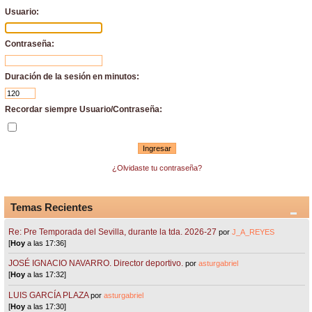
Usuario:
Contraseña:
Duración de la sesión en minutos:
Recordar siempre Usuario/Contraseña:
¿Olvidaste tu contraseña?
Temas Recientes
Re: Pre Temporada del Sevilla, durante la tda. 2026-27
por
J_A_REYES
[
Hoy
a las 17:36]
JOSÉ IGNACIO NAVARRO. Director deportivo.
por
asturgabriel
[
Hoy
a las 17:32]
LUIS GARCÍA PLAZA
por
asturgabriel
[
Hoy
a las 17:30]