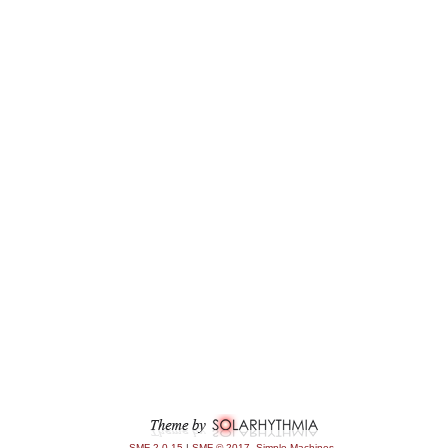
SMF 2.0.15
|
SMF © 2017
,
Simple Machines