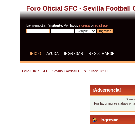
Foro Oficial SFC - Sevilla Football
Bienvenido(a),
Visitante
. Por favor,
ingresa
o
regístrate
.
INICIO
AYUDA
INGRESAR
REGISTRARSE
Foro Oficial SFC - Sevilla Football Club - Since 1890
¡Advertencia!
Solame
Por favor ingresa abajo o h
Ingresar