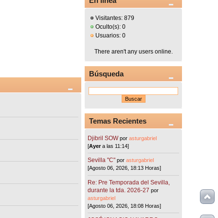
En línea
Visitantes: 879
Oculto(s): 0
Usuarios: 0
There aren't any users online.
Búsqueda
Temas Recientes
Djibril SOW
por
asturgabriel
[
Ayer
a las 11:14]
Sevilla "C"
por
asturgabriel
[Agosto 06, 2026, 18:13 Horas]
Re: Pre Temporada del Sevilla,
durante la tda. 2026-27
por
asturgabriel
[Agosto 06, 2026, 18:08 Horas]