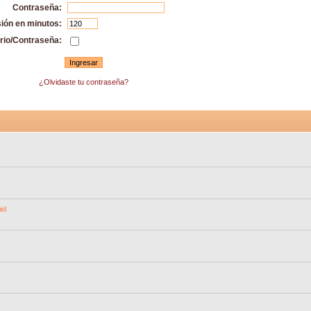
Contraseña:
sión en minutos:
rio/Contraseña:
¿Olvidaste tu contraseña?
el