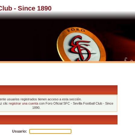
 Club - Since 1890
nte usuarios registrados tienen acceso a esta sección.
az clic
registrar una cuenta
con Foro Oficial SFC - Sevilla Football Club - Since
1890.
Usuario: