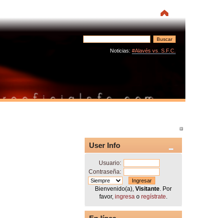
Noticias:
#Alavés vs. S.F.C.
User Info
Usuario:
Contraseña:
Bienvenido(a),
Visitante
. Por
favor,
ingresa
o
regístrate
.