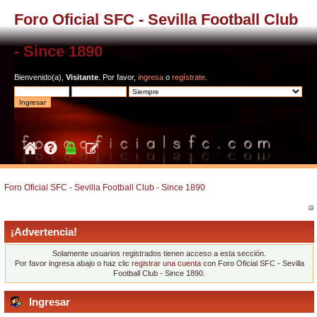
Foro Oficial SFC - Sevilla Football Club
- Since 1890
Bienvenido(a),
Visitante
. Por favor,
ingresa
o
regístrate
.
Foro Oficial SFC - Sevilla Football Club - Since 1890
¡Advertencia!
Solamente usuarios registrados tienen acceso a esta sección.
Por favor ingresa abajo o haz clic
registrar una cuenta
con Foro Oficial SFC - Sevilla
Football Club - Since 1890.
Ingresar