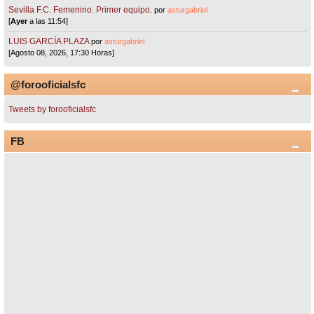
Sevilla F.C. Femenino. Primer equipo.
por
asturgabriel
[
Ayer
a las 11:54]
LUIS GARCÍA PLAZA
por
asturgabriel
[Agosto 08, 2026, 17:30 Horas]
@forooficialsfc
Tweets by forooficialsfc
FB