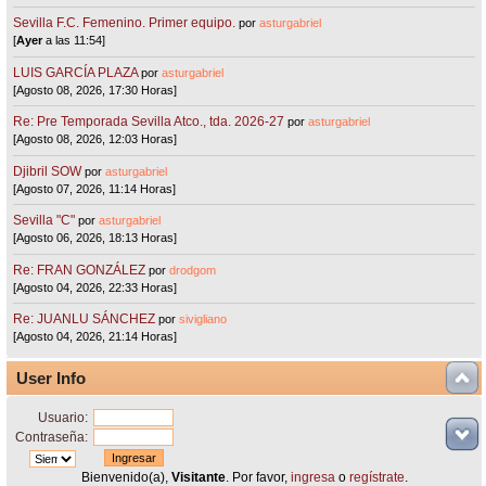
Sevilla F.C. Femenino. Primer equipo.
por
asturgabriel
[
Ayer
a las 11:54]
LUIS GARCÍA PLAZA
por
asturgabriel
[Agosto 08, 2026, 17:30 Horas]
Re: Pre Temporada Sevilla Atco., tda. 2026-27
por
asturgabriel
[Agosto 08, 2026, 12:03 Horas]
Djibril SOW
por
asturgabriel
[Agosto 07, 2026, 11:14 Horas]
Sevilla "C"
por
asturgabriel
[Agosto 06, 2026, 18:13 Horas]
Re: FRAN GONZÁLEZ
por
drodgom
[Agosto 04, 2026, 22:33 Horas]
Re: JUANLU SÁNCHEZ
por
sivigliano
[Agosto 04, 2026, 21:14 Horas]
User Info
Usuario:
Contraseña:
Bienvenido(a),
Visitante
. Por favor,
ingresa
o
regístrate
.