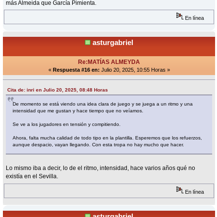
más Almeida que García Pimienta.
En línea
asturgabriel
Re:MATÍAS ALMEYDA
«
Respuesta #16 en:
Julio 20, 2025, 10:55 Horas »
Cita de: inri en Julio 20, 2025, 08:48 Horas
De momento se está viendo una idea clara de juego y se juega a un ritmo y una
intensidad que me gustan y hace tiempo que no veíamos.
Se ve a los jugadores en tensión y compitiendo.
Ahora, falta mucha calidad de todo tipo en la plantilla. Esperemos que los refuerzos,
aunque despacio, vayan llegando. Con esta tropa no hay mucho que hacer.
Lo mismo iba a decir, lo de el ritmo, intensidad, hace varios años qué no
existía en el Sevilla.
En línea
asturgabriel