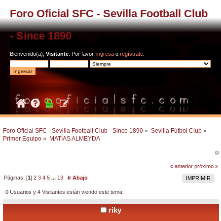
Foro Oficial SFC - Sevilla Football Club
- Since 1890
Bienvenido(a),
Visitante
. Por favor,
ingresa
o
regístrate
.
Foro Oficial SFC - Sevilla Football Club - Since 1890
»
Sevilla Fútbol Club
»
Primer Equipo
»
MATÍAS ALMEYDA
« anterior
próximo »
Páginas: [
1
]
2
3
4
5
...
13
Ir Abajo
IMPRIMIR
0 Usuarios y 4 Visitantes están viendo este tema.
riky