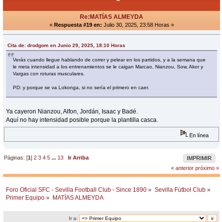
Re:MATÍAS ALMEYDA
«
Respuesta #19 en:
Julio 30, 2025, 23:58 Horas »
Cita de: drodgom en Junio 29, 2025, 18:10 Horas
Verás cuando llegue hablando de correr y pelear en los partidos, y a la semana que
le meta intensidad a los entrenamientos se le caigan Marcao, Nianzou, Sow, Akor y
Vargas con roturas musculares.
PD: y porque se va Lokonga, si no sería el primero en caer.
Ya cayeron Nianzou, Alfon, Jordán, Isaac y Badé.
Aquí no hay intensidad posible porque la plantilla casca.
En línea
Páginas: [
1
]
2
3
4
5
...
13
Ir Arriba
IMPRIMIR
« anterior
próximo »
Foro Oficial SFC - Sevilla Football Club - Since 1890
»
Sevilla Fútbol Club
»
Primer Equipo
»
MATÍAS ALMEYDA
Ir a: