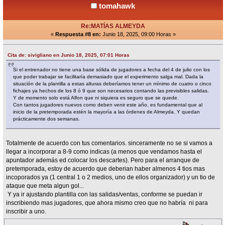
tomahawk
Re:MATÍAS ALMEYDA
«
Respuesta #8 en:
Junio 18, 2025, 09:00 Horas »
Cita de: sivigliano en Junio 18, 2025, 07:01 Horas
Si el entrenador no tiene una base sólida de jugadores a fecha del 4 de julio con los
que poder trabajar se facilitaría demasiado que el experimento salga mal. Dada la
situación de la plantilla a estas alturas deberíamos tener un mínimo de cuatro o cinco
fichajes ya hechos de los 8 ó 9 que son necesarios contando las previsibles salidas.
Y de momento solo está Alfon que ni siquiera es seguro que se quede.
Con tantos jugadores nuevos como deben venir este año, es fundamental que al
inicio de la pretemporada estén la mayoría a las órdenes de Almeyda. Y quedan
prácticamente dos semanas.
Totalmente de acuerdo con tus comentarios. sinceramente no se si vamos a
llegar a incorporar a 8-9 como indicas (a menos que vendamos hasta el
apuntador además ed colocar los descartes). Pero para el arranque de
pretemporada, estoy de acuerdo que deberian haber almenos 4 tios mas
incoporados ya (1 central 1 o 2 medios, uno de ellos organizador) y un tio de
ataque que meta algun gol...
Y ya ir ajustando plantilla con las salidas/ventas, conforme se puedan ir
inscribiendo mas jugadores, que ahora mismo creo que no habría ni para
inscribir a uno.