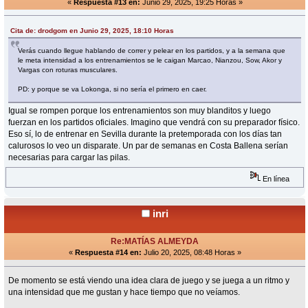
«
Respuesta #13 en:
Junio 29, 2025, 19:25 Horas »
Cita de: drodgom en Junio 29, 2025, 18:10 Horas
Verás cuando llegue hablando de correr y pelear en los partidos, y a la semana que
le meta intensidad a los entrenamientos se le caigan Marcao, Nianzou, Sow, Akor y
Vargas con roturas musculares.
PD: y porque se va Lokonga, si no sería el primero en caer.
Igual se rompen porque los entrenamientos son muy blanditos y luego
fuerzan en los partidos oficiales. Imagino que vendrá con su preparador físico.
Eso sí, lo de entrenar en Sevilla durante la pretemporada con los días tan
calurosos lo veo un disparate. Un par de semanas en Costa Ballena serían
necesarias para cargar las pilas.
En línea
inri
Re:MATÍAS ALMEYDA
«
Respuesta #14 en:
Julio 20, 2025, 08:48 Horas »
De momento se está viendo una idea clara de juego y se juega a un ritmo y
una intensidad que me gustan y hace tiempo que no veíamos.