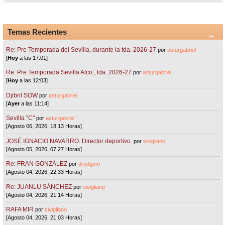
Temas Recientes
Re: Pre Temporada del Sevilla, durante la tda. 2026-27
por
asturgabriel
[
Hoy
a las 17:01]
Re: Pre Temporada Sevilla Atco., tda. 2026-27
por
asturgabriel
[
Hoy
a las 12:03]
Djibril SOW
por
asturgabriel
[
Ayer
a las 11:14]
Sevilla "C"
por
asturgabriel
[Agosto 06, 2026, 18:13 Horas]
JOSÉ IGNACIO NAVARRO. Director deportivo.
por
sivigliano
[Agosto 05, 2026, 07:27 Horas]
Re: FRAN GONZÁLEZ
por
drodgom
[Agosto 04, 2026, 22:33 Horas]
Re: JUANLU SÁNCHEZ
por
sivigliano
[Agosto 04, 2026, 21:14 Horas]
RAFA MIR
por
sivigliano
[Agosto 04, 2026, 21:03 Horas]