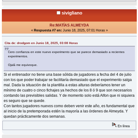
sivigliano
Re:MATÍAS ALMEYDA
«
Respuesta #7 en:
Junio 18, 2025, 07:01 Horas »
Cita de: drodgom en Junio 18, 2025, 03:08 Horas
Cero confianza en este nuevo experimento que se parece demasiado a recientes
experimentos.
Ojalá me equivoque.
Si el entrenador no tiene una base sólida de jugadores a fecha del 4 de julio
con los que poder trabajar se facilitaría demasiado que el experimento salga
mal. Dada la situación de la plantilla a estas alturas deberíamos tener un
mínimo de cuatro o cinco fichajes ya hechos de los 8 ó 9 que son necesarios
contando las previsibles salidas. Y de momento solo está Alfon que ni siquiera
es seguro que se quede.
Con tantos jugadores nuevos como deben venir este año, es fundamental que
al inicio de la pretemporada estén la mayoría a las órdenes de Almeyda. Y
quedan prácticamente dos semanas.
En línea