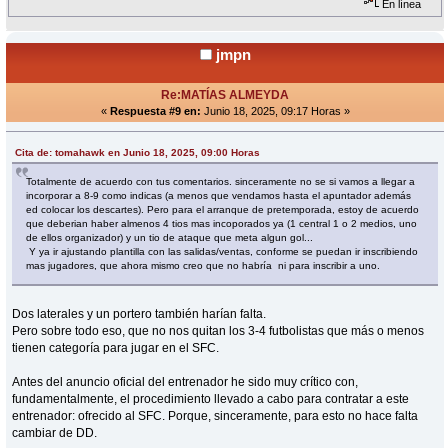
En línea
jmpn
Re:MATÍAS ALMEYDA
«
Respuesta #9 en:
Junio 18, 2025, 09:17 Horas »
Cita de: tomahawk en Junio 18, 2025, 09:00 Horas
Totalmente de acuerdo con tus comentarios. sinceramente no se si vamos a llegar a
incorporar a 8-9 como indicas (a menos que vendamos hasta el apuntador además
ed colocar los descartes). Pero para el arranque de pretemporada, estoy de acuerdo
que deberian haber almenos 4 tios mas incoporados ya (1 central 1 o 2 medios, uno
de ellos organizador) y un tio de ataque que meta algun gol...
Y ya ir ajustando plantilla con las salidas/ventas, conforme se puedan ir inscribiendo
mas jugadores, que ahora mismo creo que no habría ni para inscribir a uno.
Dos laterales y un portero también harían falta.
Pero sobre todo eso, que no nos quitan los 3-4 futbolistas que más o menos
tienen categoría para jugar en el SFC.
Antes del anuncio oficial del entrenador he sido muy crítico con,
fundamentalmente, el procedimiento llevado a cabo para contratar a este
entrenador: ofrecido al SFC. Porque, sinceramente, para esto no hace falta
cambiar de DD.