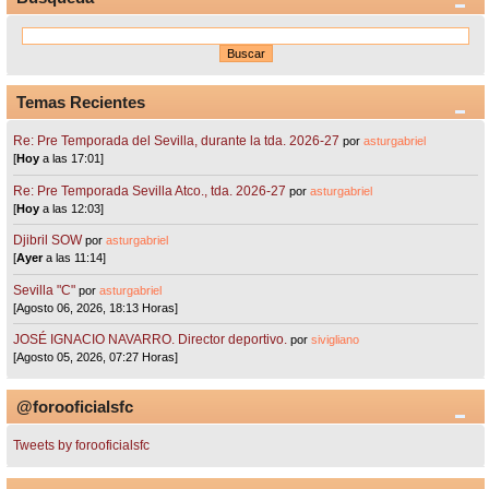
Temas Recientes
Re: Pre Temporada del Sevilla, durante la tda. 2026-27
por
asturgabriel
[
Hoy
a las 17:01]
Re: Pre Temporada Sevilla Atco., tda. 2026-27
por
asturgabriel
[
Hoy
a las 12:03]
Djibril SOW
por
asturgabriel
[
Ayer
a las 11:14]
Sevilla "C"
por
asturgabriel
[Agosto 06, 2026, 18:13 Horas]
JOSÉ IGNACIO NAVARRO. Director deportivo.
por
sivigliano
[Agosto 05, 2026, 07:27 Horas]
@forooficialsfc
Tweets by forooficialsfc