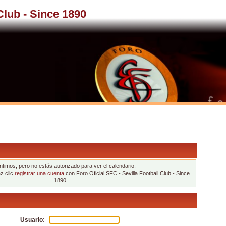
 Club - Since 1890
ntimos, pero no estás autorizado para ver el calendario.
az clic
registrar una cuenta
con Foro Oficial SFC - Sevilla Football Club - Since
1890.
Usuario: