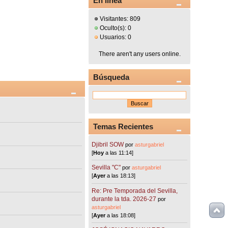
En línea
Visitantes: 809
Oculto(s): 0
Usuarios: 0
There aren't any users online.
Búsqueda
Temas Recientes
Djibril SOW
por
asturgabriel
[
Hoy
a las 11:14]
Sevilla "C"
por
asturgabriel
[
Ayer
a las 18:13]
Re: Pre Temporada del Sevilla,
durante la tda. 2026-27
por
asturgabriel
[
Ayer
a las 18:08]