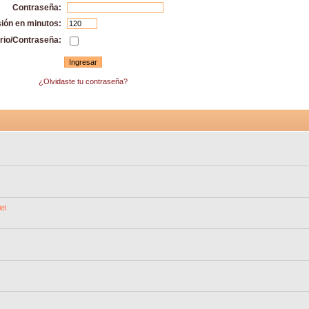
Contraseña:
sión en minutos:
rio/Contraseña:
¿Olvidaste tu contraseña?
el