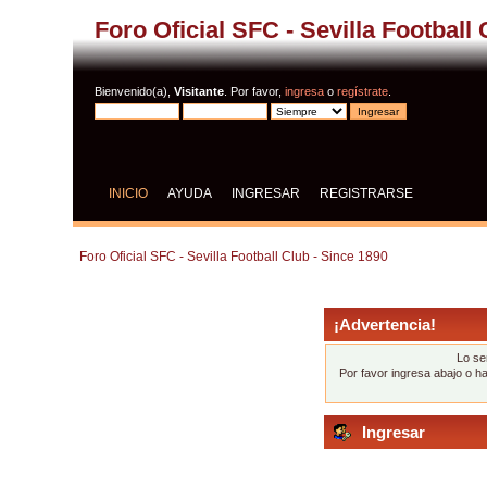
Foro Oficial SFC - Sevilla Football
Bienvenido(a),
Visitante
. Por favor,
ingresa
o
regístrate
.
INICIO
AYUDA
INGRESAR
REGISTRARSE
Foro Oficial SFC - Sevilla Football Club - Since 1890
¡Advertencia!
Lo se
Por favor ingresa abajo o h
Ingresar