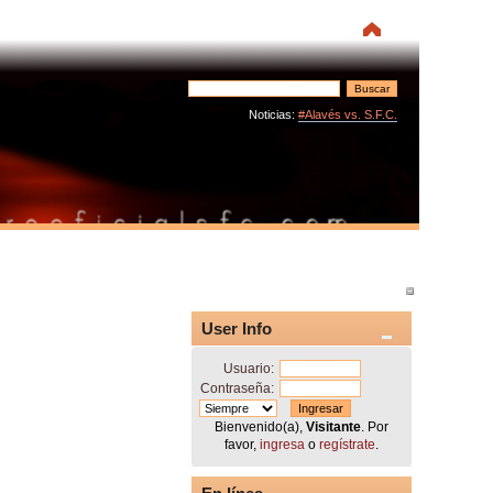
Noticias:
#Alavés vs. S.F.C.
User Info
Usuario:
Contraseña:
Bienvenido(a),
Visitante
. Por
favor,
ingresa
o
regístrate
.