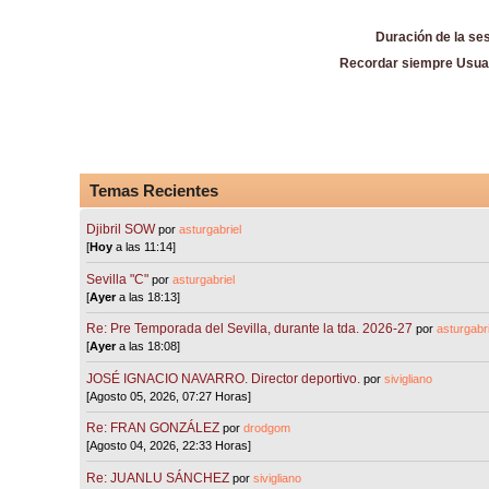
Duración de la se
Recordar siempre Usua
Temas Recientes
Djibril SOW
por
asturgabriel
[
Hoy
a las 11:14]
Sevilla "C"
por
asturgabriel
[
Ayer
a las 18:13]
Re: Pre Temporada del Sevilla, durante la tda. 2026-27
por
asturgabri
[
Ayer
a las 18:08]
JOSÉ IGNACIO NAVARRO. Director deportivo.
por
sivigliano
[Agosto 05, 2026, 07:27 Horas]
Re: FRAN GONZÁLEZ
por
drodgom
[Agosto 04, 2026, 22:33 Horas]
Re: JUANLU SÁNCHEZ
por
sivigliano