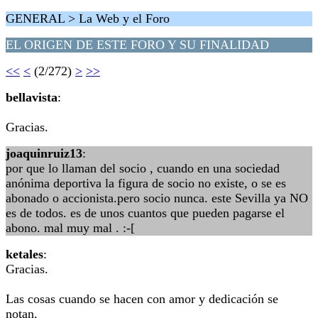
GENERAL > La Web y el Foro
EL ORIGEN DE ESTE FORO Y SU FINALIDAD
<<
<
(2/272)
>
>>
bellavista
:
Gracias.
joaquinruiz13
:
por que lo llaman del socio , cuando en una sociedad
anónima deportiva la figura de socio no existe, o se es
abonado o accionista.pero socio nunca. este Sevilla ya NO
es de todos. es de unos cuantos que pueden pagarse el
abono. mal muy mal . :-[
ketales
:
Gracias.
Las cosas cuando se hacen con amor y dedicación se
notan.