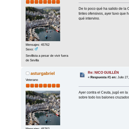
De lo poco qué ha salido de la 
tintes ofensivos, ayer tuvo que 
qué intervino.
Mensajes: 45762
Sexo:
Sevillista a pesar de vivir fuera
de Sevilla
Re: NICO GUILLÉN
asturgabriel
«
Respuesta #1 en:
Julio 27
Veterano
Ayer contra el Ceuta, jugó en la
sobre todo los balones cruzados
Mensajes: 45762