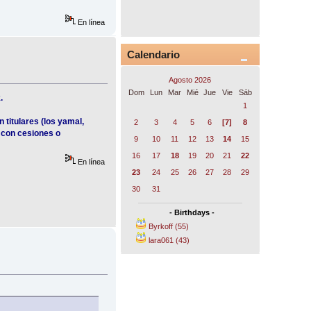
En línea
Calendario
Agosto 2026
Dom
Lun
Mar
Mié
Jue
Vie
Sáb
.
1
titulares (los yamal,
2
3
4
5
6
[7]
8
, con cesiones o
9
10
11
12
13
14
15
16
17
18
19
20
21
22
En línea
23
24
25
26
27
28
29
30
31
- Birthdays -
Byrkoff (55)
lara061 (43)