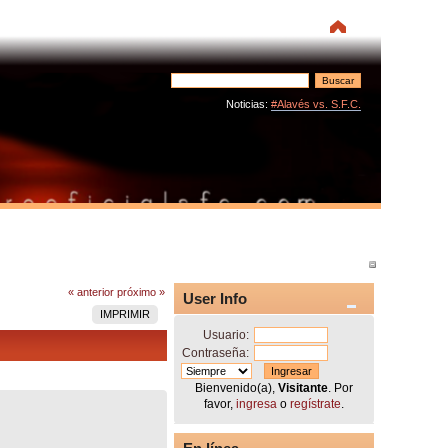
Noticias:
#Alavés vs. S.F.C.
« anterior
próximo »
User Info
IMPRIMIR
Usuario:
Contraseña:
Bienvenido(a),
Visitante
. Por
favor,
ingresa
o
regístrate
.