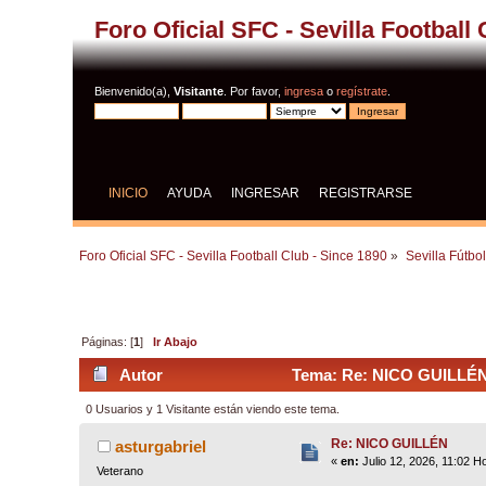
Foro Oficial SFC - Sevilla Football
Bienvenido(a),
Visitante
. Por favor,
ingresa
o
regístrate
.
INICIO
AYUDA
INGRESAR
REGISTRARSE
Foro Oficial SFC - Sevilla Football Club - Since 1890
»
Sevilla Fútbo
Páginas: [
1
]
Ir Abajo
Autor
Tema: Re: NICO GUILLÉN 
0 Usuarios y 1 Visitante están viendo este tema.
Re: NICO GUILLÉN
asturgabriel
«
en:
Julio 12, 2026, 11:02 H
Veterano