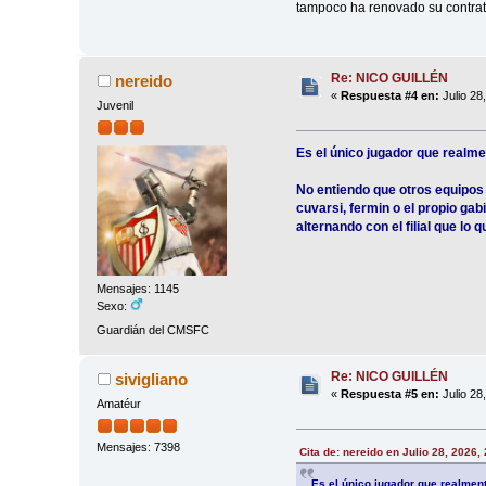
tampoco ha renovado su contrat
Re: NICO GUILLÉN
nereido
«
Respuesta #4 en:
Julio 28
Juvenil
Es el único jugador que realme
No entiendo que otros equipos 
cuvarsi, fermin o el propio gab
alternando con el filial que lo
Mensajes: 1145
Sexo:
Guardián del CMSFC
Re: NICO GUILLÉN
sivigliano
«
Respuesta #5 en:
Julio 28
Amatéur
Mensajes: 7398
Cita de: nereido en Julio 28, 2026,
Es el único jugador que realmen