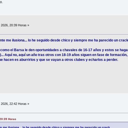
o.
, 2026, 20:39 Horas »
nte me ilusiona... lo he seguido desde chico y siempre me ha parecido un crack
como el Barsa le den oportunidades a chavales de 16-17 años y estos se hagan 
i)... Aquí no, aquí un año tras otros con 18-19 años siguen en fase de formación
 que hacen es aburrirlos y que se vayan a otros clubes y echarlos a perder.
, 2026, 22:42 Horas »
 20:39 Horas
te me ilusiona... lo he seguido desde chico y siempre me ha parecido un crack.