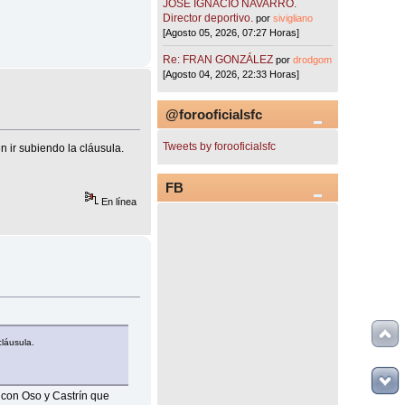
JOSÉ IGNACIO NAVARRO.
Director deportivo.
por
sivigliano
[Agosto 05, 2026, 07:27 Horas]
Re: FRAN GONZÁLEZ
por
drodgom
[Agosto 04, 2026, 22:33 Horas]
@forooficialsfc
Tweets by forooficialsfc
n ir subiendo la cláusula.
FB
En línea
cláusula.
o con Oso y Castrín que