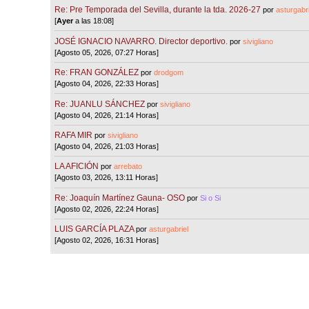
Re: Pre Temporada del Sevilla, durante la tda. 2026-27
por
asturgabri
[
Ayer
a las 18:08]
JOSÉ IGNACIO NAVARRO. Director deportivo.
por
sivigliano
[Agosto 05, 2026, 07:27 Horas]
Re: FRAN GONZÁLEZ
por
drodgom
[Agosto 04, 2026, 22:33 Horas]
Re: JUANLU SÁNCHEZ
por
sivigliano
[Agosto 04, 2026, 21:14 Horas]
RAFA MIR
por
sivigliano
[Agosto 04, 2026, 21:03 Horas]
LA AFICIÓN
por
arrebato
[Agosto 03, 2026, 13:11 Horas]
Re: Joaquín Martínez Gauna- OSO
por
Si o Si
[Agosto 02, 2026, 22:24 Horas]
LUIS GARCÍA PLAZA
por
asturgabriel
[Agosto 02, 2026, 16:31 Horas]