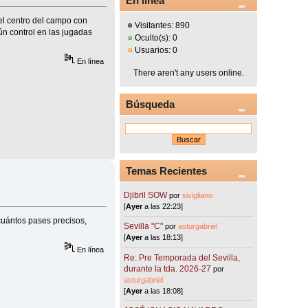
En línea
del centro del campo con
Visitantes: 890
ún control en las jugadas
Oculto(s): 0
Usuarios: 0
En línea
There aren't any users online.
Búsqueda
Temas Recientes
Djibril SOW
por
sivigliano
[
Ayer
a las 22:23]
 cuántos pases precisos,
Sevilla "C"
por
asturgabriel
[
Ayer
a las 18:13]
En línea
Re: Pre Temporada del Sevilla,
durante la tda. 2026-27
por
asturgabriel
[
Ayer
a las 18:08]