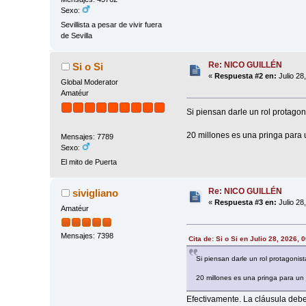
Sexo:
Sevillista a pesar de vivir fuera
de Sevilla
Re: NICO GUILLÉN
Si o Si
«
Respuesta #2 en:
Julio 28
Global Moderator
Amatéur
Si piensan darle un rol protagon
20 millones es una pringa para 
Mensajes: 7789
Sexo:
El mito de Puerta
Re: NICO GUILLÉN
sivigliano
«
Respuesta #3 en:
Julio 28
Amatéur
Mensajes: 7398
Cita de: Si o Si en Julio 28, 2026, 
Si piensan darle un rol protagonist
20 millones es una pringa para un 
Efectivamente. La cláusula deber