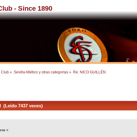
 Club - Since 1890
l Club
»
Sevilla Atlético y otras categorías
»
Re: NICO GUILLÉN
(Leído 7437 veces)
oras »