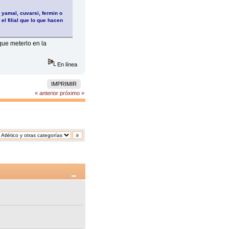
 yamal, cuvarsi, fermin o
el filial que lo que hacen
que meterlo en la
En línea
IMPRIMIR
« anterior
próximo »