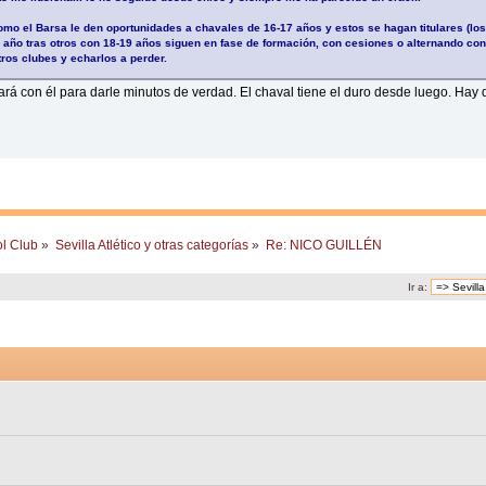
mo el Barsa le den oportunidades a chavales de 16-17 años y estos se hagan titulares (los
un año tras otros con 18-19 años siguen en fase de formación, con cesiones o alternando con 
tros clubes y echarlos a perder.
á con él para darle minutos de verdad. El chaval tiene el duro desde luego. Hay 
ol Club
»
Sevilla Atlético y otras categorías
»
Re: NICO GUILLÉN
Ir a: