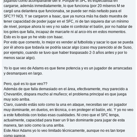
jugando como acompañante del 9. Porque el SFC es especialista en
cargarse, además inmediatamente, lo que funciona (por 20 míseros M se
cargó una delantera que funcionaba, se puede ser más nefasto para el
SFC?? NO). Y se cargaron a Isaac, que ya nunca más ha dado muestra de
tener capacidad de poder jugar en el SFC, ni de tan siquiera dar un mínimo
de nivel, porque ahora lo ves y no sabe ni controlar el balón, por no hablar de
los goles que falla, incapaz de marcarle ni al arco-iris en estos momentos.
Esto es lo que yo he visto con Isaac.
Por esto que comento, lo mejor es vender al futbolista y sacar lo que se pueda
por él ahora que todavía se podría sacar algo (caso muy parecido al de Suso,
por ejemplo, cuando se tuvo que haber traspasado 2-3 años antes y por lo
menos sacar algo).
Yo lo que veo de Adams es que tiene potencia y es un jugador de arrancadas
y desmarques en largo.
Pero, qué es lo que veo??
Además de que falla demasiado en el área, efectivamente, muy parecido a
Chevantón, dispara mucho al muñeco; el problema principal es que juega
muy solo arriba.
Claro, cuando estás solo como la una en ataque, necesitas ser un jugador
muy dominante, en duelos, en técnica, o en proteger el balón, etc. Y yo no veo
a este futbolista con todas esas cualidades. Ni creo que el SFC tenga,
actualmente, capacidad para traer un 9 tan dominante para jugar de esta
manera, tan solo como la una arriba.
Este Akor Adams yo lo veo limitado técnicamente, aunque no es tan torpe
como parece.