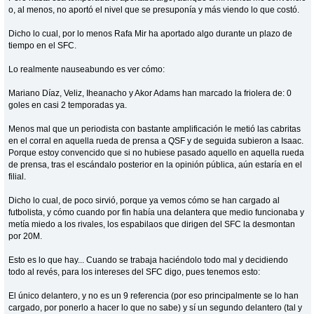
o, al menos, no aportó el nivel que se presuponía y más viendo lo que costó.
Dicho lo cual, por lo menos Rafa Mir ha aportado algo durante un plazo de
tiempo en el SFC.
Lo realmente nauseabundo es ver cómo:
Mariano Díaz, Veliz, Iheanacho y Akor Adams han marcado la friolera de: 0
goles en casi 2 temporadas ya.
Menos mal que un periodista con bastante amplificación le metió las cabritas
en el corral en aquella rueda de prensa a QSF y de seguida subieron a Isaac.
Porque estoy convencido que si no hubiese pasado aquello en aquella rueda
de prensa, tras el escándalo posterior en la opinión pública, aún estaría en el
filial.
Dicho lo cual, de poco sirvió, porque ya vemos cómo se han cargado al
futbolista, y cómo cuando por fin había una delantera que medio funcionaba y
metía miedo a los rivales, los espabilaos que dirigen del SFC la desmontan
por 20M.
Esto es lo que hay... Cuando se trabaja haciéndolo todo mal y decidiendo
todo al revés, para los intereses del SFC digo, pues tenemos esto:
El único delantero, y no es un 9 referencia (por eso principalmente se lo han
cargado, por ponerlo a hacer lo que no sabe) y sí un segundo delantero (tal y