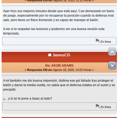
«
Respuesta #29 en:
Agosto 18, 2025, 12:11 Horas »
Ayer hizo sus mejores minutos desde que está aquí. Cae demasiado en fuera
de juego, especialmente por no recuperar la posición cuando la defensa rival
sale, pero tiene un físico tremendo y es capaz de manejar el balón.
A ver si le respetan las lesiones y podemos ver una buena versión esta
temporada.
En línea
JamesCG
Re: AKOR ADAMS
«
Respuesta #30 en:
Agosto 18, 2025, 14:02 Horas »
A mí también me dio buena impresión, lástima ese gol fallado tras proteger el
balón y darse la media vuelta, no sabía que el defensa estaba en el suelo y se
precipitó.
¿... y si se le pone a Isaac al lado?
En línea