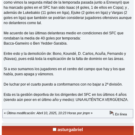
como vimos la segunda mitad de la temporada pasada junto a Ennesyri) que
ha marcado goles en el SFC han sido Isaac (4 goles, 1 de ellos en Copa); y ,
además de Lukebakio (11 goles en liga), Ejuke (2 goles en liga) y Vargas (2
goles en liga) que también se podrían considerar jugadores ofensivos aunque
no delanteros como tal.
Me acuerdo de las últimas delanteras medio en condiciones del SFC que
rondaban la media de 40 goles por temporada:
Bacca-Gameiro o Ben Yedder-Sarabia.
Entre esto y la demolición de: Bono, Koundé, D. Carlos, Acuña, Fernando y
(Navas), pues está toda la explicación de la falta de dominio en las áreas.
Si a eso sumamos los jugadores en el centro del campo que hay y los que
había, pues apaga y vámonos.
De luchar por el cuarto puesto a conformarnos con no bajar a 2ª división.
Esta es la gestión deportiva de los dirigentes del SFC en los últimos 4 años
(siendo aún peor en el último año y medio): UNA AUTÉNTICA VERGÜENZA.
«
Última modificación: Abril 10, 2025, 10:23 Horas por jmpn
»
En línea
asturgabriel