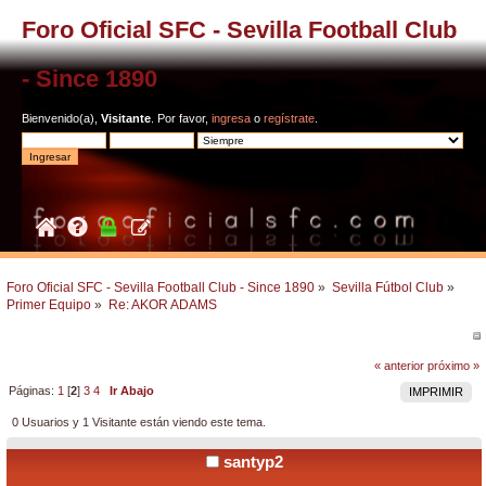
Foro Oficial SFC - Sevilla Football Club
- Since 1890
Bienvenido(a),
Visitante
. Por favor,
ingresa
o
regístrate
.
Foro Oficial SFC - Sevilla Football Club - Since 1890
»
Sevilla Fútbol Club
»
Primer Equipo
»
Re: AKOR ADAMS
« anterior
próximo »
Páginas:
1
[
2
]
3
4
Ir Abajo
IMPRIMIR
0 Usuarios y 1 Visitante están viendo este tema.
santyp2