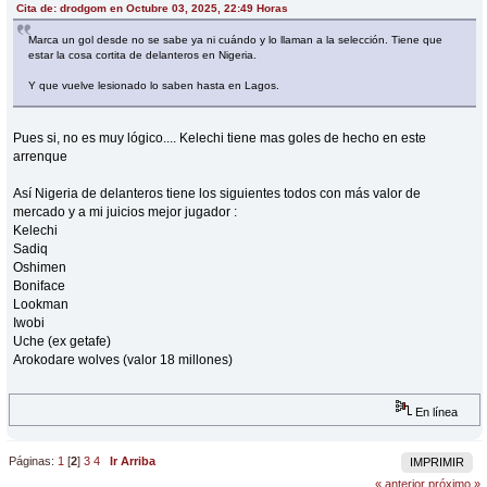
Cita de: drodgom en Octubre 03, 2025, 22:49 Horas
Marca un gol desde no se sabe ya ni cuándo y lo llaman a la selección. Tiene que
estar la cosa cortita de delanteros en Nigeria.
Y que vuelve lesionado lo saben hasta en Lagos.
Pues si, no es muy lógico.... Kelechi tiene mas goles de hecho en este
arrenque
Así Nigeria de delanteros tiene los siguientes todos con más valor de
mercado y a mi juicios mejor jugador :
Kelechi
Sadiq
Oshimen
Boniface
Lookman
Iwobi
Uche (ex getafe)
Arokodare wolves (valor 18 millones)
En línea
Páginas:
1
[
2
]
3
4
Ir Arriba
IMPRIMIR
« anterior
próximo »