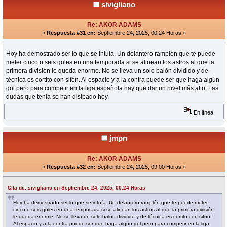
sivigliano
Re: AKOR ADAMS
«
Respuesta #31 en:
Septiembre 24, 2025, 00:24 Horas »
Hoy ha demostrado ser lo que se intuía. Un delantero ramplón que te puede
meter cinco o seis goles en una temporada si se alinean los astros al que la
primera división le queda enorme. No se lleva un solo balón dividido y de
técnica es cortito con sifón. Al espacio y a la contra puede ser que haga algún
gol pero para competir en la liga española hay que dar un nivel más alto. Las
dudas que tenía se han disipado hoy.
En línea
jmpn
Re: AKOR ADAMS
«
Respuesta #32 en:
Septiembre 24, 2025, 09:00 Horas »
Cita de: sivigliano en Septiembre 24, 2025, 00:24 Horas
Hoy ha demostrado ser lo que se intuía. Un delantero ramplón que te puede meter
cinco o seis goles en una temporada si se alinean los astros al que la primera división
le queda enorme. No se lleva un solo balón dividido y de técnica es cortito con sifón.
Al espacio y a la contra puede ser que haga algún gol pero para competir en la liga