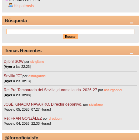
Hispalensis
Búsqueda
Temas Recientes
Djibril SOW
por
sivigliano
[
Ayer
a las 22:23]
Sevilla "C"
por
asturgabriel
[
Ayer
a las 18:13]
Re: Pre Temporada del Sevilla, durante la tda. 2026-27
por
asturgabriel
[
Ayer
a las 18:08]
JOSÉ IGNACIO NAVARRO. Director deportivo.
por
sivigliano
[Agosto 05, 2026, 07:27 Horas]
Re: FRAN GONZÁLEZ
por
drodgom
[Agosto 04, 2026, 22:33 Horas]
@forooficialsfc