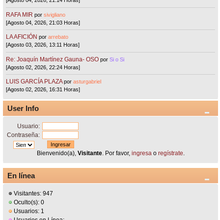
[Agosto 04, 2026, 21:14 Horas]
RAFA MIR
por
sivigliano
[Agosto 04, 2026, 21:03 Horas]
LA AFICIÓN
por
arrebato
[Agosto 03, 2026, 13:11 Horas]
Re: Joaquín Martínez Gauna- OSO
por
Si o Si
[Agosto 02, 2026, 22:24 Horas]
LUIS GARCÍA PLAZA
por
asturgabriel
[Agosto 02, 2026, 16:31 Horas]
User Info
Usuario:
Contraseña:
Bienvenido(a),
Visitante
. Por favor,
ingresa
o
regístrate
.
En línea
Visitantes: 947
Oculto(s): 0
Usuarios: 1
Usuarios en Línea: