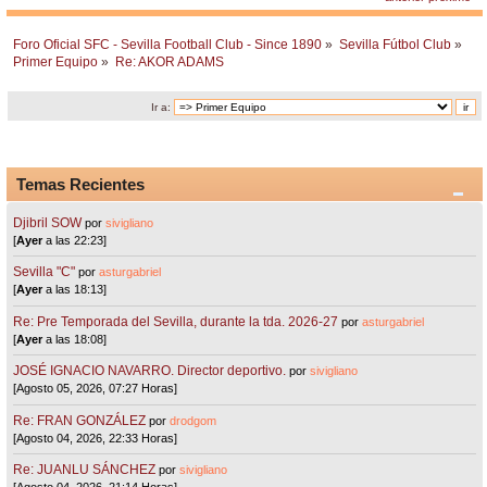
Foro Oficial SFC - Sevilla Football Club - Since 1890
»
Sevilla Fútbol Club
»
Primer Equipo
»
Re: AKOR ADAMS
Ir a:
Temas Recientes
Djibril SOW
por
sivigliano
[
Ayer
a las 22:23]
Sevilla "C"
por
asturgabriel
[
Ayer
a las 18:13]
Re: Pre Temporada del Sevilla, durante la tda. 2026-27
por
asturgabriel
[
Ayer
a las 18:08]
JOSÉ IGNACIO NAVARRO. Director deportivo.
por
sivigliano
[Agosto 05, 2026, 07:27 Horas]
Re: FRAN GONZÁLEZ
por
drodgom
[Agosto 04, 2026, 22:33 Horas]
Re: JUANLU SÁNCHEZ
por
sivigliano