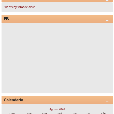
Tweets by forooficialsfc
FB
Calendario
Agosto 2026
Dom
Lun
Mar
Mié
Jue
Vie
Sáb