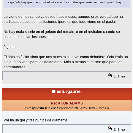
española hay que dar un nivel más alto. Las dudas que tenía se han disipado hoy.
Lo viene demostrando ya desde hace meses, aunque sí es verdad que ha
participado poco por las lesiones (pero es que todo viene en el pack).
No hay mala suerte en el golpeo del remate, o en el resbalón cuando se
controla, o en las lesiones, etc.
0 goles.
El dato está clarísimo que nos muestra su nivel como delantero. Orta tenía un
ojo que no veas para los delanteros...Más o menos el mismo que para los
entrenadores.
En línea
asturgabriel
Re: AKOR ADAMS
«
Respuesta #33 en:
Septiembre 28, 2025, 16:06 Horas »
Por fin un gol y tres puntos de diamante.
En línea