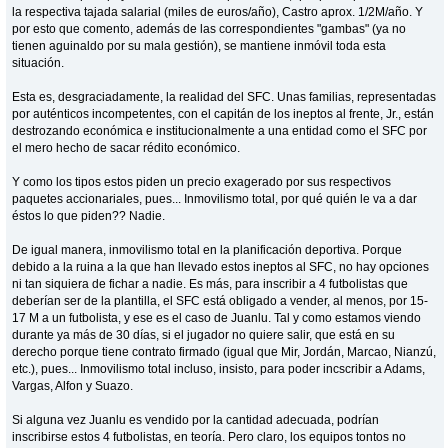
la respectiva tajada salarial (miles de euros/año), Castro aprox. 1/2M/año. Y
por esto que comento, además de las correspondientes "gambas" (ya no
tienen aguinaldo por su mala gestión), se mantiene inmóvil toda esta
situación.
Esta es, desgraciadamente, la realidad del SFC. Unas familias, representadas
por auténticos incompetentes, con el capitán de los ineptos al frente, Jr., están
destrozando económica e institucionalmente a una entidad como el SFC por
el mero hecho de sacar rédito económico.
Y como los tipos estos piden un precio exagerado por sus respectivos
paquetes accionariales, pues... Inmovilismo total, por qué quién le va a dar
éstos lo que piden?? Nadie.
De igual manera, inmovilismo total en la planificación deportiva. Porque
debido a la ruina a la que han llevado estos ineptos al SFC, no hay opciones
ni tan siquiera de fichar a nadie. Es más, para inscribir a 4 futbolistas que
deberían ser de la plantilla, el SFC está obligado a vender, al menos, por 15-
17 M a un futbolista, y ese es el caso de Juanlu. Tal y como estamos viendo
durante ya más de 30 días, si el jugador no quiere salir, que está en su
derecho porque tiene contrato firmado (igual que Mir, Jordán, Marcao, Nianzú,
etc.), pues... Inmovilismo total incluso, insisto, para poder incscribir a Adams,
Vargas, Alfon y Suazo.
Si alguna vez Juanlu es vendido por la cantidad adecuada, podrían
inscribirse estos 4 futbolistas, en teoría. Pero claro, los equipos tontos no