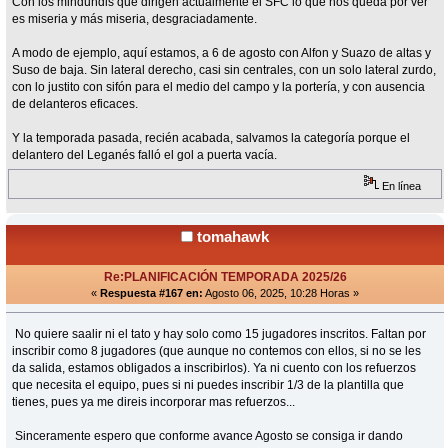
Con los mindundis que dirigen actualmente el SFC lo que nos queda por ver
es miseria y más miseria, desgraciadamente.
A modo de ejemplo, aquí estamos, a 6 de agosto con Alfon y Suazo de altas y
Suso de baja. Sin lateral derecho, casi sin centrales, con un solo lateral zurdo,
con lo justito con sifón para el medio del campo y la portería, y con ausencia
de delanteros eficaces.
Y la temporada pasada, recién acabada, salvamos la categoría porque el
delantero del Leganés falló el gol a puerta vacía.
En línea
tomahawk
Re:PLANIFICACIÓN TEMPORADA 2025/26
«
Respuesta #167 en:
Agosto 06, 2025, 10:28 Horas »
No quiere saalir ni el tato y hay solo como 15 jugadores inscritos. Faltan por
inscribir como 8 jugadores (que aunque no contemos con ellos, si no se les
da salida, estamos obligados a inscribirlos). Ya ni cuento con los refuerzos
que necesita el equipo, pues si ni puedes inscribir 1/3 de la plantilla que
tienes, pues ya me direis incorporar mas refuerzos...
Sinceramente espero que conforme avance Agosto se consiga ir dando