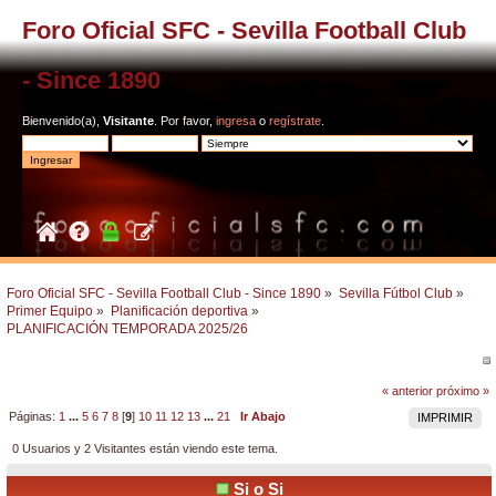
Foro Oficial SFC - Sevilla Football Club
- Since 1890
Bienvenido(a),
Visitante
. Por favor,
ingresa
o
regístrate
.
Foro Oficial SFC - Sevilla Football Club - Since 1890
»
Sevilla Fútbol Club
»
Primer Equipo
»
Planificación deportiva
»
PLANIFICACIÓN TEMPORADA 2025/26
« anterior
próximo »
Páginas:
1
...
5
6
7
8
[
9
]
10
11
12
13
...
21
Ir Abajo
IMPRIMIR
0 Usuarios y 2 Visitantes están viendo este tema.
Si o Si