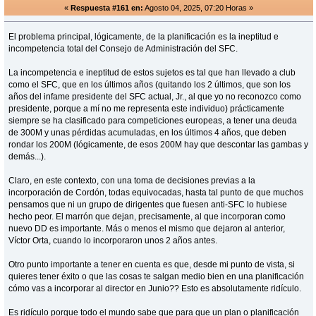
«
Respuesta #161 en:
Agosto 04, 2025, 07:20 Horas »
El problema principal, lógicamente, de la planificación es la ineptitud e
incompetencia total del Consejo de Administración del SFC.
La incompetencia e ineptitud de estos sujetos es tal que han llevado a club
como el SFC, que en los últimos años (quitando los 2 últimos, que son los
años del infame presidente del SFC actual, Jr., al que yo no reconozco como
presidente, porque a mí no me representa este individuo) prácticamente
siempre se ha clasificado para competiciones europeas, a tener una deuda
de 300M y unas pérdidas acumuladas, en los últimos 4 años, que deben
rondar los 200M (lógicamente, de esos 200M hay que descontar las gambas y
demás...).
Claro, en este contexto, con una toma de decisiones previas a la
incorporación de Cordón, todas equivocadas, hasta tal punto de que muchos
pensamos que ni un grupo de dirigentes que fuesen anti-SFC lo hubiese
hecho peor. El marrón que dejan, precisamente, al que incorporan como
nuevo DD es importante. Más o menos el mismo que dejaron al anterior,
Víctor Orta, cuando lo incorporaron unos 2 años antes.
Otro punto importante a tener en cuenta es que, desde mi punto de vista, si
quieres tener éxito o que las cosas te salgan medio bien en una planificación
cómo vas a incorporar al director en Junio?? Esto es absolutamente ridículo.
Es ridículo porque todo el mundo sabe que para que un plan o planificación