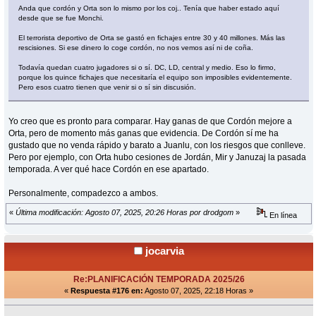
Anda que cordón y Orta son lo mismo por los coj.. Tenía que haber estado aquí
desde que se fue Monchi.
El terrorista deportivo de Orta se gastó en fichajes entre 30 y 40 millones. Más las
rescisiones. Si ese dinero lo coge cordón, no nos vemos así ni de coña.
Todavía quedan cuatro jugadores si o sí. DC, LD, central y medio. Eso lo firmo,
porque los quince fichajes que necesitaría el equipo son imposibles evidentemente.
Pero esos cuatro tienen que venir si o sí sin discusión.
Yo creo que es pronto para comparar. Hay ganas de que Cordón mejore a
Orta, pero de momento más ganas que evidencia. De Cordón sí me ha
gustado que no venda rápido y barato a Juanlu, con los riesgos que conlleve.
Pero por ejemplo, con Orta hubo cesiones de Jordán, Mir y Januzaj la pasada
temporada. A ver qué hace Cordón en ese apartado.
Personalmente, compadezco a ambos.
«
Última modificación: Agosto 07, 2025, 20:26 Horas por drodgom
»
En línea
jocarvia
Re:PLANIFICACIÓN TEMPORADA 2025/26
«
Respuesta #176 en:
Agosto 07, 2025, 22:18 Horas »