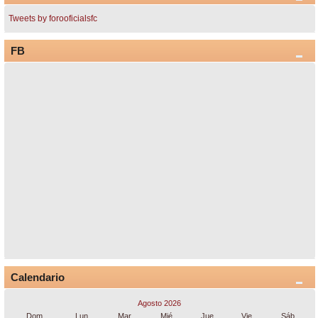
Tweets by forooficialsfc
FB
Calendario
Agosto 2026
Dom
Lun
Mar
Mié
Jue
Vie
Sáb