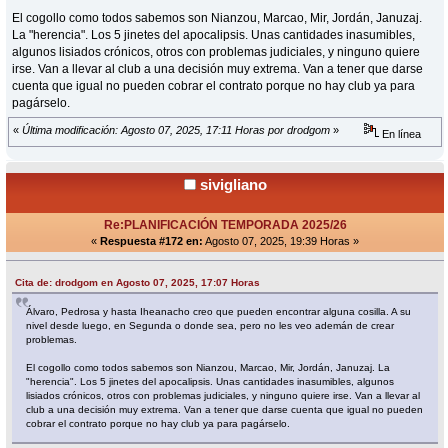
El cogollo como todos sabemos son Nianzou, Marcao, Mir, Jordán, Januzaj.
La "herencia". Los 5 jinetes del apocalipsis. Unas cantidades inasumibles,
algunos lisiados crónicos, otros con problemas judiciales, y ninguno quiere
irse. Van a llevar al club a una decisión muy extrema. Van a tener que darse
cuenta que igual no pueden cobrar el contrato porque no hay club ya para
pagárselo.
«
Última modificación: Agosto 07, 2025, 17:11 Horas por drodgom
»
En línea
sivigliano
Re:PLANIFICACIÓN TEMPORADA 2025/26
«
Respuesta #172 en:
Agosto 07, 2025, 19:39 Horas »
Cita de: drodgom en Agosto 07, 2025, 17:07 Horas
Álvaro, Pedrosa y hasta Iheanacho creo que pueden encontrar alguna cosilla. A su
nivel desde luego, en Segunda o donde sea, pero no les veo ademán de crear
problemas.
El cogollo como todos sabemos son Nianzou, Marcao, Mir, Jordán, Januzaj. La
"herencia". Los 5 jinetes del apocalipsis. Unas cantidades inasumibles, algunos
lisiados crónicos, otros con problemas judiciales, y ninguno quiere irse. Van a llevar al
club a una decisión muy extrema. Van a tener que darse cuenta que igual no pueden
cobrar el contrato porque no hay club ya para pagárselo.