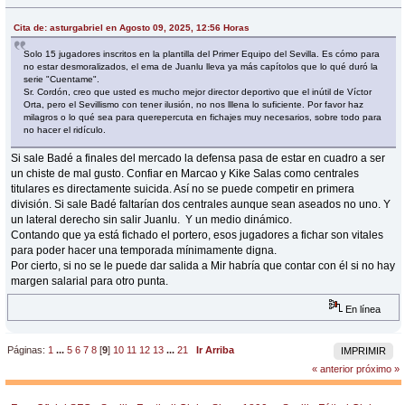
Cita de: asturgabriel en Agosto 09, 2025, 12:56 Horas
Solo 15 jugadores inscritos en la plantilla del Primer Equipo del Sevilla. Es cómo para
no estar desmoralizados, el ema de Juanlu lleva ya más capítolos que lo qué duró la
serie "Cuentame".
Sr. Cordón, creo que usted es mucho mejor director deportivo que el inútil de Víctor
Orta, pero el Sevillismo con tener ilusión, no nos lllena lo suficiente. Por favor haz
milagros o lo qué sea para querepercuta en fichajes muy necesarios, sobre todo para
no hacer el ridículo.
Si sale Badé a finales del mercado la defensa pasa de estar en cuadro a ser
un chiste de mal gusto. Confiar en Marcao y Kike Salas como centrales
titulares es directamente suicida. Así no se puede competir en primera
división. Si sale Badé faltarían dos centrales aunque sean aseados no uno. Y
un lateral derecho sin salir Juanlu. Y un medio dinámico.
Contando que ya está fichado el portero, esos jugadores a fichar son vitales
para poder hacer una temporada mínimamente digna.
Por cierto, si no se le puede dar salida a Mir habría que contar con él si no hay
margen salarial para otro punta.
En línea
Páginas:
1
...
5
6
7
8
[
9
]
10
11
12
13
...
21
Ir Arriba
IMPRIMIR
« anterior
próximo »