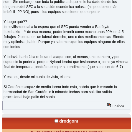
son... Sin embargo, con toda la publicidad que se le ha dado desde los
dirigentes del SFC a la situación económica nefasta (se puede ser más
imbécil...?? NO), pues... los equipos solo tienen que esperar.
Y luego qué??...
Inmovilismo total a la espera que el SFC pueda vender a Badé y/o
Lukebakio... Y de esa manera, poder invertir como mucho unos 20M en 4-5
fichajes: 2 centrales, un lateral derecho, uno o dos mediocampistas. Siendo
muy optimista, hablo. Porque ya sabemos que los equipos ninguno de ellos
son tontos...
Y todavía haría falta reforzar el ataque con, al menos, un delantero, y por
supuesto la portería, porque Nyland tendrá que lesionarse o, como ya vimos a
final de temporada, tendrá que bajar su rendimiento (que suele ser de 6-7).
Y este es, desde mi punto de vista, el tema...
Si Cordón es capaz de medio torear todo esto, habría que ir creando la
hermandad de San Cordón, e ir mirando fechas para solicitar salida
procesional bajo palio del santo...
En línea
drodgom