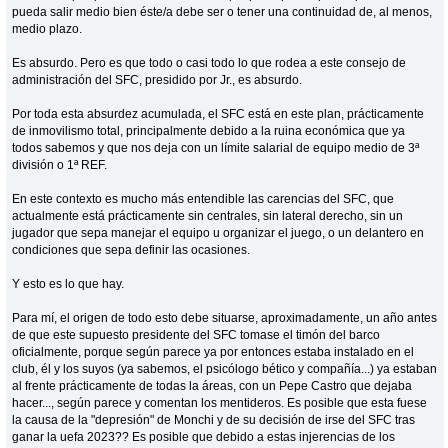
pueda salir medio bien éste/a debe ser o tener una continuidad de, al menos,
medio plazo.
Es absurdo. Pero es que todo o casi todo lo que rodea a este consejo de
administración del SFC, presidido por Jr., es absurdo.
Por toda esta absurdez acumulada, el SFC está en este plan, prácticamente
de inmovilismo total, principalmente debido a la ruina económica que ya
todos sabemos y que nos deja con un límite salarial de equipo medio de 3ª
división o 1ª REF.
En este contexto es mucho más entendible las carencias del SFC, que
actualmente está prácticamente sin centrales, sin lateral derecho, sin un
jugador que sepa manejar el equipo u organizar el juego, o un delantero en
condiciones que sepa definir las ocasiones.
Y esto es lo que hay.
Para mí, el origen de todo esto debe situarse, aproximadamente, un año antes
de que este supuesto presidente del SFC tomase el timón del barco
oficialmente, porque según parece ya por entonces estaba instalado en el
club, él y los suyos (ya sabemos, el psicólogo bético y compañía...) ya estaban
al frente prácticamente de todas la áreas, con un Pepe Castro que dejaba
hacer..., según parece y comentan los mentideros. Es posible que esta fuese
la causa de la "depresión" de Monchi y de su decisión de irse del SFC tras
ganar la uefa 2023?? Es posible que debido a estas injerencias de los