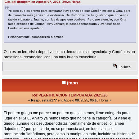
Cita de: drodgom en Agosto 07, 2025, 20:24 Horas
Yo creo que es pronto para comparar. Hay ganas de que Cordón mejore a Orta, pero
de momento más ganas que evidencia. De Cordón sí me ha gustado que no venda
rápido y barato a Juanlu, con los riesgos que conlleve. Pero por ejemplo, con Orta
hubo cesiones de Jordán, Mir y Januzaj la pasada temporada. A ver qué hace
Cordón en ese apartado.
Personalmente, compadezco a ambos.
Orta es un terrorista deportivo, como demuestra su trayectoria, y Cordón es un
profesional reconocido, con una muy buena trayectoria.
En línea
jmpn
Re:PLANIFICACIÓN TEMPORADA 2025/26
«
Respuesta #177 en:
Agosto 08, 2025, 06:16 Horas »
El portero griego me parece un portero que, al menos, tiene categoría para
jugar en el SFC. Álvaro ya hemos visto que no tiene la categoría. Si viene el
griego, aunque los pseudoperiodistas normalmente de er beti lo llamen
"lajodimos" (que, por cierto, no se pronuncia así, en todo caso, se
pronunciaría "lahódimos, pero como lo manipulan todo, incluido su historia de