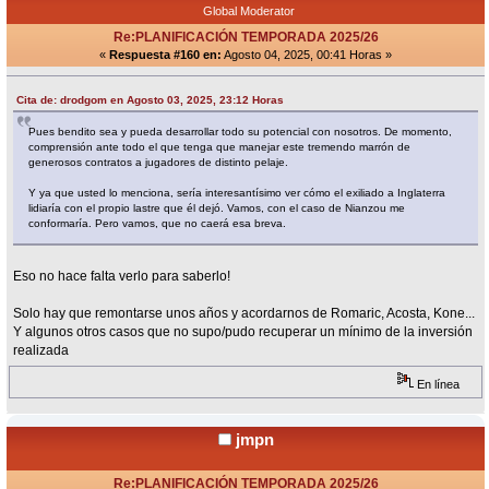
Global Moderator
Re:PLANIFICACIÓN TEMPORADA 2025/26
«
Respuesta #160 en:
Agosto 04, 2025, 00:41 Horas »
Cita de: drodgom en Agosto 03, 2025, 23:12 Horas
Pues bendito sea y pueda desarrollar todo su potencial con nosotros. De momento,
comprensión ante todo el que tenga que manejar este tremendo marrón de
generosos contratos a jugadores de distinto pelaje.
Y ya que usted lo menciona, sería interesantísimo ver cómo el exiliado a Inglaterra
lidiaría con el propio lastre que él dejó. Vamos, con el caso de Nianzou me
conformaría. Pero vamos, que no caerá esa breva.
Eso no hace falta verlo para saberlo!
Solo hay que remontarse unos años y acordarnos de Romaric, Acosta, Kone...
Y algunos otros casos que no supo/pudo recuperar un mínimo de la inversión
realizada
En línea
jmpn
Re:PLANIFICACIÓN TEMPORADA 2025/26