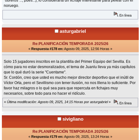
"obreros"..., pues...), lo consideraría un fichaje interesante para pelear con el
noruego.
En línea
asturgabriel
Re:PLANIFICACIÓN TEMPORADA 2025/26
«
Respuesta #178 en:
Agosto 09, 2025, 12:56 Horas »
Solo 15 jugadores inscritos en la plantilla del Primer Equipo del Sevilla. Es
cómo para no estar desmoralizados, el tema de Juanlu lleva ya más capítulos
que lo qué duró la serie "Cuentame".
Sr. Cordón, creo que usted es mucho mejor director deportivo que el inútil de
Víctor Orta, pero el Sevillismo con tener ilusión, no nos lllena lo suficiente. Por
favor haz milagros o lo qué sea para que repercuta en fichajes muy
necesarios, sobre todo para no hacer el ridículo.
«
Última modificación: Agosto 09, 2025, 14:15 Horas por asturgabriel
»
En línea
sivigliano
Re:PLANIFICACIÓN TEMPORADA 2025/26
«
Respuesta #179 en:
Agosto 09, 2025, 13:24 Horas »