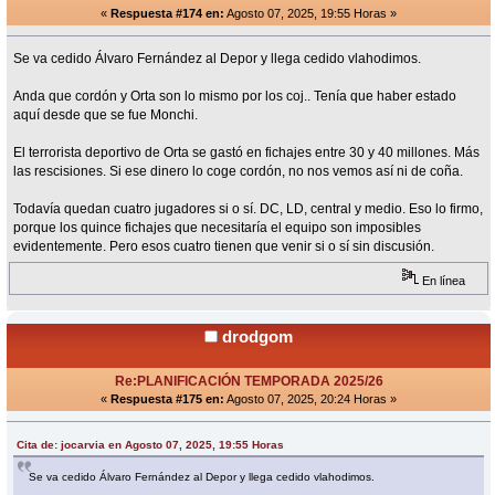
«
Respuesta #174 en:
Agosto 07, 2025, 19:55 Horas »
Se va cedido Álvaro Fernández al Depor y llega cedido vlahodimos.
Anda que cordón y Orta son lo mismo por los coj.. Tenía que haber estado
aquí desde que se fue Monchi.
El terrorista deportivo de Orta se gastó en fichajes entre 30 y 40 millones. Más
las rescisiones. Si ese dinero lo coge cordón, no nos vemos así ni de coña.
Todavía quedan cuatro jugadores si o sí. DC, LD, central y medio. Eso lo firmo,
porque los quince fichajes que necesitaría el equipo son imposibles
evidentemente. Pero esos cuatro tienen que venir si o sí sin discusión.
En línea
drodgom
Re:PLANIFICACIÓN TEMPORADA 2025/26
«
Respuesta #175 en:
Agosto 07, 2025, 20:24 Horas »
Cita de: jocarvia en Agosto 07, 2025, 19:55 Horas
Se va cedido Álvaro Fernández al Depor y llega cedido vlahodimos.