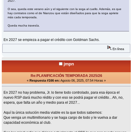
2027.
O sea, queda este verano aún y el siguiente con la soga al cuello. Además, es que
hay contratos como el de Nianzou que están diseñados para que la soga apriete
más cada temporada.
Queda mucha travesía.
En 2027 se empieza a pagar el crédito con Goldman Sachs.
En línea
jmpn
Re:PLANIFICACIÓN TEMPORADA 2025/26
«
Respuesta #166 en:
Agosto 06, 2025, 07:54 Horas »
En 2027 no hay problema, Jr. lo tiene todo controlado, para esa época el
nuevo RSP dará mucho rédito y con eso se podrá pagar el crédito... Ah, no,
espera, que falta un año y medio para el 2027...
Aquí la única solución media viable es la que todos sabemos:
Que venga un multimillonario y se haga cargo de todo y le vuelva a dar
capacidad económica al club.