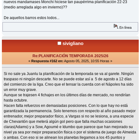
nuevos mandamases Monchi hiciese tan paupérrima planificación 22-23
(medio arreglada algo en invierno)??
De aquellos barros estos lodos...
En línea
sivigliano
Re:PLANIFICACIÓN TEMPORADA 2025/26
«
Respuesta #162 en:
Agosto 05, 2025, 10:55 Horas »
Si no sale ya Juanlu la planificación de la temporada se va al garete. Ningún
traspaso ni ningún descarte. No se puede estar así a 5 de agosto a 12 días
del comienzo de la liga. Creo que el tensar la cuerda con el Nápoles ha sido
un error muy grave.
Aunque se trajesen 4 fichajes en los últimos días de mercado, no rendirían
hasta octubre.
Hacen falta refuerzos en demasiadas posiciones. Con lo que hay no está
garantizada la permanencia. Solo tenemos con respecto al año pasado mejor
entrenador, mejor preparador físico, a Vargas si no se lesiona, a una especie
de Chevantón que meterá algún gol pero que falla muchas ocasiones
claras(Adams) y a Sow, Agoumé e Idumbo que parece que han mejorado su
nivel ya sea por mejor preparación física o por el sistema de juego de Almeida
o ambas. Con eso si se alinean los planetas llegamos a los 45 puntos y