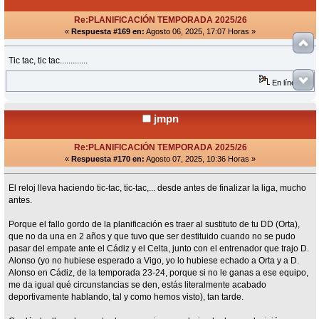
Re:PLANIFICACIÓN TEMPORADA 2025/26
«
Respuesta #169 en:
Agosto 06, 2025, 17:07 Horas »
Tic tac, tic tac.............
En línea
jmpn
Re:PLANIFICACIÓN TEMPORADA 2025/26
«
Respuesta #170 en:
Agosto 07, 2025, 10:36 Horas »
El reloj lleva haciendo tic-tac, tic-tac,... desde antes de finalizar la liga, mucho
antes.
Porque el fallo gordo de la planificación es traer al sustituto de tu DD (Orta),
que no da una en 2 años y que tuvo que ser destituido cuando no se pudo
pasar del empate ante el Cádiz y el Celta, junto con el entrenador que trajo D.
Alonso (yo no hubiese esperado a Vigo, yo lo hubiese echado a Orta y a D.
Alonso en Cádiz, de la temporada 23-24, porque si no le ganas a ese equipo,
me da igual qué circunstancias se den, estás literalmente acabado
deportivamente hablando, tal y como hemos visto), tan tarde.