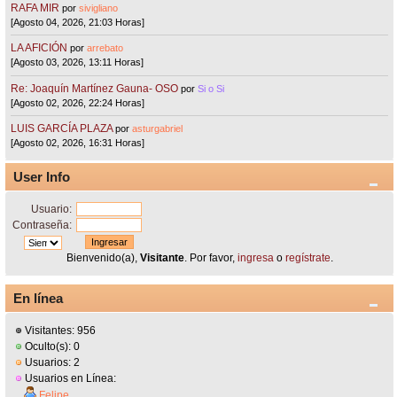
RAFA MIR
por
sivigliano
[Agosto 04, 2026, 21:03 Horas]
LA AFICIÓN
por
arrebato
[Agosto 03, 2026, 13:11 Horas]
Re: Joaquín Martínez Gauna- OSO
por
Si o Si
[Agosto 02, 2026, 22:24 Horas]
LUIS GARCÍA PLAZA
por
asturgabriel
[Agosto 02, 2026, 16:31 Horas]
User Info
Usuario:
Contraseña:
Bienvenido(a),
Visitante
. Por favor,
ingresa
o
regístrate
.
En línea
Visitantes: 956
Oculto(s): 0
Usuarios: 2
Usuarios en Línea:
Felipe