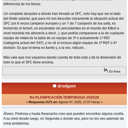
diferencia) de los tiesos.
Un completo desastre a dónde han llevado al SFC, solo hay que ver el dato
del límite salarial, que para mí nos describe claramente la situación actual del
SFC (un 8 veces campeón europeo y un 7 de 7 campeón de loa uefa, es
tremendo el tema!!, un escándalo sin precedentes en el mundo del fútbol a
nivel mundial me atrevería a decir...), que podría compararse a la de cualquier
equipo de mitad de la tabla de un equipo de 3ª o actualmente 1ª REf
(categoría actual del SAT), y no sé si incluso algún equipo de 2ª REF o 4ª
división. Es que el tema es fuerte y, a la vez, ridículo...
Más vale que nos vayamos dando cuenta de todo esto y de la dimensión de
todo lo que el SFC tiene encima.
En línea
drodgom
Re:PLANIFICACIÓN TEMPORADA 2025/26
«
Respuesta #171 en:
Agosto 07, 2025, 17:07 Horas »
Álvaro, Pedrosa y hasta Iheanacho creo que pueden encontrar alguna cosilla.
A su nivel desde luego, en Segunda o donde sea, pero no les veo ademán de
crear problemas.