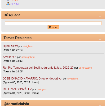
Si o Si
Búsqueda
Temas Recientes
Djibril SOW
por
sivigliano
[
Ayer
a las 22:23]
Sevilla "C"
por
asturgabriel
[
Ayer
a las 18:13]
Re: Pre Temporada del Sevilla, durante la tda. 2026-27
por
asturgabriel
[
Ayer
a las 18:08]
JOSÉ IGNACIO NAVARRO. Director deportivo.
por
sivigliano
[Agosto 05, 2026, 07:27 Horas]
Re: FRAN GONZÁLEZ
por
drodgom
[Agosto 04, 2026, 22:33 Horas]
@forooficialsfc