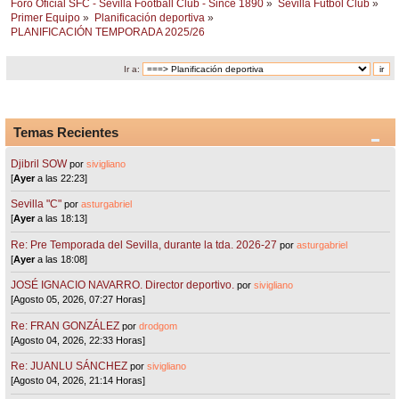
Foro Oficial SFC - Sevilla Football Club - Since 1890
»
Sevilla Fútbol Club
»
Primer Equipo
»
Planificación deportiva
»
PLANIFICACIÓN TEMPORADA 2025/26
Ir a:
Temas Recientes
Djibril SOW
por
sivigliano
[
Ayer
a las 22:23]
Sevilla "C"
por
asturgabriel
[
Ayer
a las 18:13]
Re: Pre Temporada del Sevilla, durante la tda. 2026-27
por
asturgabriel
[
Ayer
a las 18:08]
JOSÉ IGNACIO NAVARRO. Director deportivo.
por
sivigliano
[Agosto 05, 2026, 07:27 Horas]
Re: FRAN GONZÁLEZ
por
drodgom
[Agosto 04, 2026, 22:33 Horas]
Re: JUANLU SÁNCHEZ
por
sivigliano
[Agosto 04, 2026, 21:14 Horas]