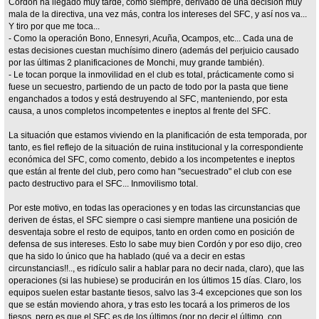
Cordón ha llegado muy tarde, como siempre, derivado de una decisión muy
mala de la directiva, una vez más, contra los intereses del SFC, y así nos va...
Y tiro por que me toca...
- Como la operación Bono, Ennesyri, Acuña, Ocampos, etc... Cada una de
estas decisiones cuestan muchísimo dinero (además del perjuicio causado
por las últimas 2 planificaciones de Monchi, muy grande también).
- Le tocan porque la inmovilidad en el club es total, prácticamente como si
fuese un secuestro, partiendo de un pacto de todo por la pasta que tiene
enganchados a todos y está destruyendo al SFC, manteniendo, por esta
causa, a unos completos incompetentes e ineptos al frente del SFC.
La situación que estamos viviendo en la planificación de esta temporada, por
tanto, es fiel reflejo de la situación de ruina institucional y la correspondiente
económica del SFC, como comento, debido a los incompetentes e ineptos
que están al frente del club, pero como han "secuestrado" el club con ese
pacto destructivo para el SFC... Inmovilismo total.
Por este motivo, en todas las operaciones y en todas las circunstancias que
deriven de éstas, el SFC siempre o casi siempre mantiene una posición de
desventaja sobre el resto de equipos, tanto en orden como en posición de
defensa de sus intereses. Esto lo sabe muy bien Cordón y por eso dijo, creo
que ha sido lo único que ha hablado (qué va a decir en estas
circunstancias!!.., es ridículo salir a hablar para no decir nada, claro), que las
operaciones (si las hubiese) se producirán en los últimos 15 días. Claro, los
equipos suelen estar bastante tiesos, salvo las 3-4 excepciones que son los
que se están moviendo ahora, y tras esto les tocará a los primeros de los
tiesos, pero es que el SFC es de los últimos (por no decir el último, con