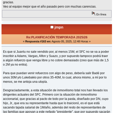
gracias.
Veo al equipo mejor que el año pasado pero con muchas carencias.
En línea
jmpn
Re:PLANIFICACIÓN TEMPORADA 2025/26
«
Respuesta #163 en:
Agosto 05, 2025, 12:48 Horas »
Es que si Juanlu no sale vendido por, al menos 15M, el SFC no se va a poder
inscribir a Adams, Vargas, Alfon y Suazo, y por supuesto tampoco podrá traer
a algún refuerzo que venga libre y no cobre demasiado (creo que más de 1,5
o 2M ya no entra).
Para que puedan venir refuerzos con algo de peso, debería salir Badé por
unos 30M y/o Lukebakio por otros 35-40M, lo cual, ahora mismo, a mí por lo
menos, se me antoja una utopía.
Desgraciadamente, a esta situación de inmovilismo total nos han llevado los
dirigentes actuales del SFC. Primero con la situación de inmovilismo
accionarial, que gracias al pacto de todo por la pasta, diseñado por DN, cuyo
hijo, Jr., que era su representante hasta que lo traicionó, es el que está
sacando tajada salarial de 1M/año, además del resto de representantes de
las familias que apoyan a este nefasto "presidente", que por supuesto sacarán