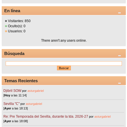
En línea
Visitantes: 850
Oculto(s): 0
Usuarios: 0
There aren't any users online.
Búsqueda
Temas Recientes
Djibril SOW
por
asturgabriel
[
Hoy
a las 11:14]
Sevilla "C"
por
asturgabriel
[
Ayer
a las 18:13]
Re: Pre Temporada del Sevilla, durante la tda. 2026-27
por
asturgabriel
[
Ayer
a las 18:08]