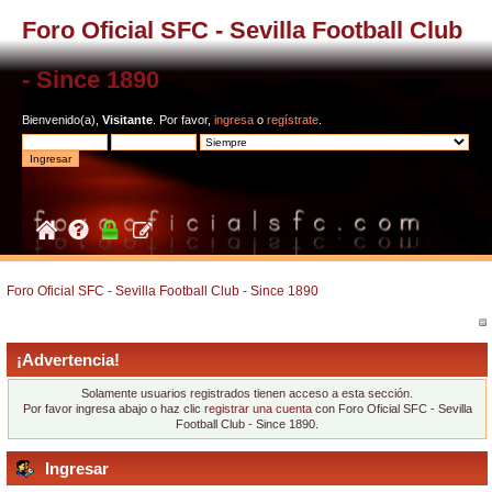
Foro Oficial SFC - Sevilla Football Club
- Since 1890
Bienvenido(a),
Visitante
. Por favor,
ingresa
o
regístrate
.
Foro Oficial SFC - Sevilla Football Club - Since 1890
¡Advertencia!
Solamente usuarios registrados tienen acceso a esta sección.
Por favor ingresa abajo o haz clic
registrar una cuenta
con Foro Oficial SFC - Sevilla
Football Club - Since 1890.
Ingresar