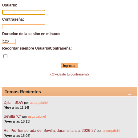
Usuario:
Contraseña:
Duración de la sesión en minutos:
Recordar siempre Usuario/Contraseña:
¿Olvidaste tu contraseña?
Temas Recientes
Djibril SOW
por
asturgabriel
[
Hoy
a las 11:14]
Sevilla "C"
por
asturgabriel
[
Ayer
a las 18:13]
Re: Pre Temporada del Sevilla, durante la tda. 2026-27
por
asturgabriel
[
Ayer
a las 18:08]