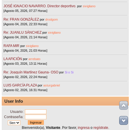
JOSÉ IGNACIO NAVARRO. Director deportivo.
por
sivigliano
[Agosto 05, 2026, 07:27 Horas]
Re: FRAN GONZÁLEZ
por
drodgom
[Agosto 04, 2026, 22:33 Horas]
Re: JUANLU SÁNCHEZ
por
sivigliano
[Agosto 04, 2026, 21:14 Horas]
RAFA MIR
por
sivigliano
[Agosto 04, 2026, 21:03 Horas]
LA AFICIÓN
por
arrebato
[Agosto 03, 2026, 13:11 Horas]
Re: Joaquín Martínez Gauna- OSO
por
Si o Si
[Agosto 02, 2026, 22:24 Horas]
LUIS GARCÍA PLAZA
por
asturgabriel
[Agosto 02, 2026, 16:31 Horas]
User Info
Usuario:
Contraseña:
Bienvenido(a),
Visitante
. Por favor,
ingresa
o
regístrate
.