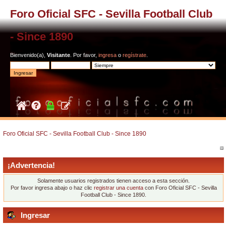
Foro Oficial SFC - Sevilla Football Club
- Since 1890
Bienvenido(a),
Visitante
. Por favor,
ingresa
o
regístrate
.
Foro Oficial SFC - Sevilla Football Club - Since 1890
¡Advertencia!
Solamente usuarios registrados tienen acceso a esta sección.
Por favor ingresa abajo o haz clic
registrar una cuenta
con Foro Oficial SFC - Sevilla
Football Club - Since 1890.
Ingresar