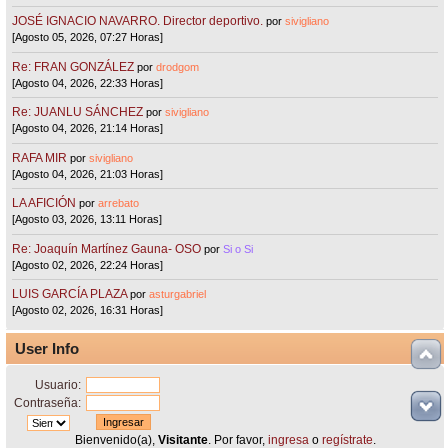
JOSÉ IGNACIO NAVARRO. Director deportivo.
por
sivigliano
[Agosto 05, 2026, 07:27 Horas]
Re: FRAN GONZÁLEZ
por
drodgom
[Agosto 04, 2026, 22:33 Horas]
Re: JUANLU SÁNCHEZ
por
sivigliano
[Agosto 04, 2026, 21:14 Horas]
RAFA MIR
por
sivigliano
[Agosto 04, 2026, 21:03 Horas]
LA AFICIÓN
por
arrebato
[Agosto 03, 2026, 13:11 Horas]
Re: Joaquín Martínez Gauna- OSO
por
Si o Si
[Agosto 02, 2026, 22:24 Horas]
LUIS GARCÍA PLAZA
por
asturgabriel
[Agosto 02, 2026, 16:31 Horas]
User Info
Usuario:
Contraseña:
Bienvenido(a),
Visitante
. Por favor,
ingresa
o
regístrate
.