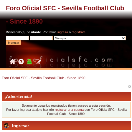
Foro Oficial SFC - Sevilla Football Club
- Since 1890
Bienvenido(a),
Visitante
. Por favor,
ingresa
o
regístrate
.
Foro Oficial SFC - Sevilla Football Club - Since 1890
¡Advertencia!
Solamente usuarios registrados tienen acceso a esta sección.
Por favor ingresa abajo o haz clic
registrar una cuenta
con Foro Oficial SFC - Sevilla
Football Club - Since 1890.
Ingresar