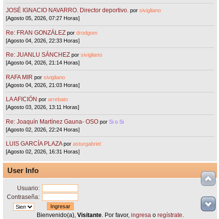
JOSÉ IGNACIO NAVARRO. Director deportivo.
por
sivigliano
[Agosto 05, 2026, 07:27 Horas]
Re: FRAN GONZÁLEZ
por
drodgom
[Agosto 04, 2026, 22:33 Horas]
Re: JUANLU SÁNCHEZ
por
sivigliano
[Agosto 04, 2026, 21:14 Horas]
RAFA MIR
por
sivigliano
[Agosto 04, 2026, 21:03 Horas]
LA AFICIÓN
por
arrebato
[Agosto 03, 2026, 13:11 Horas]
Re: Joaquín Martínez Gauna- OSO
por
Si o Si
[Agosto 02, 2026, 22:24 Horas]
LUIS GARCÍA PLAZA
por
asturgabriel
[Agosto 02, 2026, 16:31 Horas]
User Info
Usuario:
Contraseña:
Bienvenido(a),
Visitante
. Por favor,
ingresa
o
regístrate
.