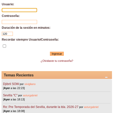
Usuario:
Contraseña:
Duración de la sesión en minutos:
Recordar siempre Usuario/Contraseña:
¿Olvidaste tu contraseña?
Temas Recientes
Djibril SOW
por
sivigliano
[
Ayer
a las 22:23]
Sevilla "C"
por
asturgabriel
[
Ayer
a las 18:13]
Re: Pre Temporada del Sevilla, durante la tda. 2026-27
por
asturgabriel
[
Ayer
a las 18:08]