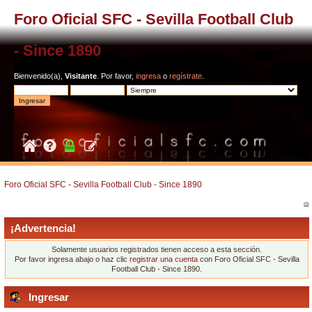
Foro Oficial SFC - Sevilla Football Club
- Since 1890
Bienvenido(a),
Visitante
. Por favor,
ingresa
o
regístrate
.
Foro Oficial SFC - Sevilla Football Club - Since 1890
¡Advertencia!
Solamente usuarios registrados tienen acceso a esta sección.
Por favor ingresa abajo o haz clic
registrar una cuenta
con Foro Oficial SFC - Sevilla
Football Club - Since 1890.
Ingresar