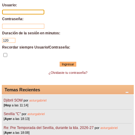
Usuario:
Contraseña:
Duración de la sesión en minutos:
Recordar siempre Usuario/Contraseña:
¿Olvidaste tu contraseña?
Temas Recientes
Djibril SOW
por
asturgabriel
[
Hoy
a las 11:14]
Sevilla "C"
por
asturgabriel
[
Ayer
a las 18:13]
Re: Pre Temporada del Sevilla, durante la tda. 2026-27
por
asturgabriel
[
Ayer
a las 18:08]