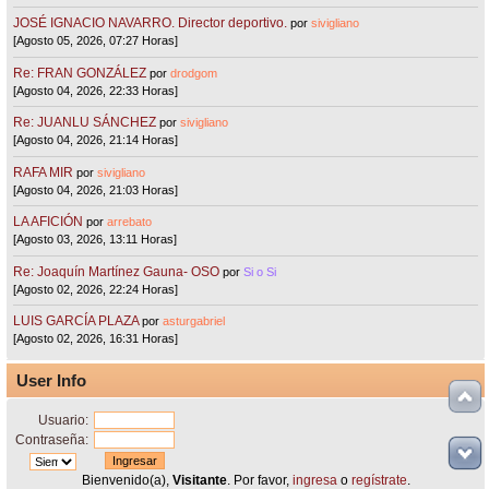
JOSÉ IGNACIO NAVARRO. Director deportivo.
por
sivigliano
[Agosto 05, 2026, 07:27 Horas]
Re: FRAN GONZÁLEZ
por
drodgom
[Agosto 04, 2026, 22:33 Horas]
Re: JUANLU SÁNCHEZ
por
sivigliano
[Agosto 04, 2026, 21:14 Horas]
RAFA MIR
por
sivigliano
[Agosto 04, 2026, 21:03 Horas]
LA AFICIÓN
por
arrebato
[Agosto 03, 2026, 13:11 Horas]
Re: Joaquín Martínez Gauna- OSO
por
Si o Si
[Agosto 02, 2026, 22:24 Horas]
LUIS GARCÍA PLAZA
por
asturgabriel
[Agosto 02, 2026, 16:31 Horas]
User Info
Usuario:
Contraseña:
Bienvenido(a),
Visitante
. Por favor,
ingresa
o
regístrate
.