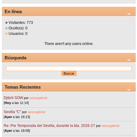
En línea
Visitantes: 773
Oculto(s): 0
Usuarios: 0
There aren't any users online.
Búsqueda
Temas Recientes
Djibril SOW
por
asturgabriel
[
Hoy
a las 11:14]
Sevilla "C"
por
asturgabriel
[
Ayer
a las 18:13]
Re: Pre Temporada del Sevilla, durante la tda. 2026-27
por
asturgabriel
[
Ayer
a las 18:08]