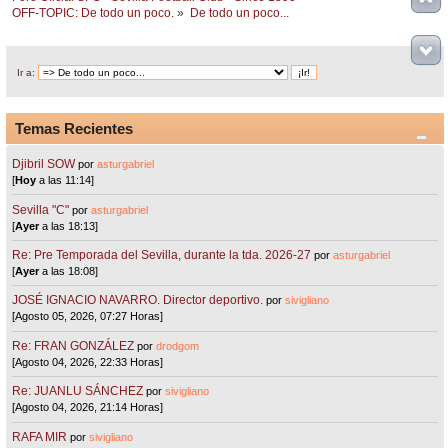
OFF-TOPIC: De todo un poco.
»
De todo un poco...
Ir a:
Temas Recientes
Djibril SOW
por
asturgabriel
[
Hoy
a las 11:14]
Sevilla "C"
por
asturgabriel
[
Ayer
a las 18:13]
Re: Pre Temporada del Sevilla, durante la tda. 2026-27
por
asturgabriel
[
Ayer
a las 18:08]
JOSÉ IGNACIO NAVARRO. Director deportivo.
por
sivigliano
[Agosto 05, 2026, 07:27 Horas]
Re: FRAN GONZÁLEZ
por
drodgom
[Agosto 04, 2026, 22:33 Horas]
Re: JUANLU SÁNCHEZ
por
sivigliano
[Agosto 04, 2026, 21:14 Horas]
RAFA MIR
por
sivigliano