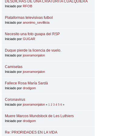
DESDICHAS DE UNA CRIATURITA CUALQUIERA
Iniciado por
RFOB
Plataformas televisivas futbol
Iniciado por
anonimo_sevillista
Necesito una foto guapa del RSP
Iniciado por
GUGAR
Duque pierde la licencia de vuelo.
Iniciado por
joseramonjalon
Camisetas
Iniciado por
joseramonjalon
Fallece Rosa María Sardà
Iniciado por
drodgom
Coronavirus
Iniciado por
joseramonjalon
«
1
2
3
4
5
6
»
Muere Marcos Mundstock de Les Luthiers
Iniciado por
drodgom
Re: PRIORIDADES EN LA VIDA