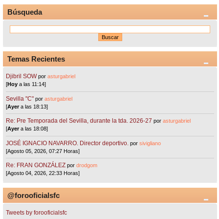
Búsqueda
Temas Recientes
Djibril SOW
por
asturgabriel
[
Hoy
a las 11:14]
Sevilla "C"
por
asturgabriel
[
Ayer
a las 18:13]
Re: Pre Temporada del Sevilla, durante la tda. 2026-27
por
asturgabriel
[
Ayer
a las 18:08]
JOSÉ IGNACIO NAVARRO. Director deportivo.
por
sivigliano
[Agosto 05, 2026, 07:27 Horas]
Re: FRAN GONZÁLEZ
por
drodgom
[Agosto 04, 2026, 22:33 Horas]
@forooficialsfc
Tweets by forooficialsfc