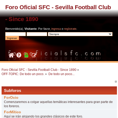
Foro Oficial SFC - Sevilla Football Club
- Since 1890
Bienvenido(a),
Visitante
. Por favor,
ingresa
o
regístrate
.
Foro Oficial SFC - Sevilla Football Club - Since 1890
»
OFF-TOPIC: De todo un poco.
»
De todo un poco...
Subforos
ForOcio
Comenzaremos a colgar aquellas temáticas interesantes para gran parte de
los foreros.
ForMítico
Aquí se irán alojando los grandes clásicos de este foro.