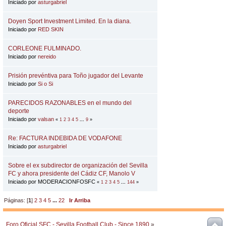
Iniciado por
asturgabriel
Doyen Sport Investment Limited. En la diana.
Iniciado por
RED SKIN
CORLEONE FULMINADO.
Iniciado por
nereido
Prisión prevéntiva para Toño jugador del Levante
Iniciado por
Si o Si
PARECIDOS RAZONABLES en el mundo del
deporte
Iniciado por
valsan
«
1
2
3
4
5
...
9
»
Re: FACTURA INDEBIDA DE VODAFONE
Iniciado por
asturgabriel
Sobre el ex subdirector de organización del Sevilla
FC y ahora presidente del Cádiz CF, Manolo V
Iniciado por MODERACIONFOSFC
«
1
2
3
4
5
...
144
»
Páginas: [
1
]
2
3
4
5
...
22
Ir Arriba
Foro Oficial SFC - Sevilla Football Club - Since 1890
»