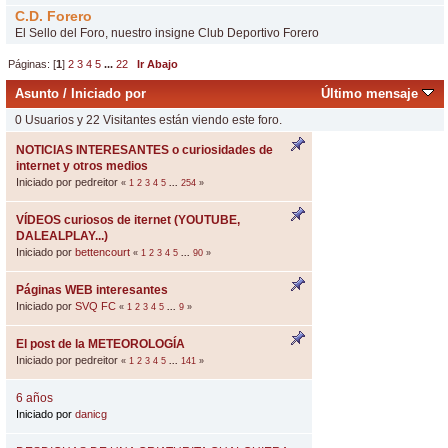
C.D. Forero
El Sello del Foro, nuestro insigne Club Deportivo Forero
Páginas: [
1
]
2
3
4
5
...
22
Ir Abajo
Asunto
/
Iniciado por
Último mensaje
0 Usuarios y 22 Visitantes están viendo este foro.
NOTICIAS INTERESANTES o curiosidades de
internet y otros medios
Iniciado por pedreitor
«
1
2
3
4
5
...
254
»
VÍDEOS curiosos de iternet (YOUTUBE,
DALEALPLAY...)
Iniciado por
bettencourt
«
1
2
3
4
5
...
90
»
Páginas WEB interesantes
Iniciado por
SVQ FC
«
1
2
3
4
5
...
9
»
El post de la METEOROLOGÍA
Iniciado por pedreitor
«
1
2
3
4
5
...
141
»
6 años
Iniciado por
danicg