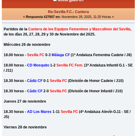
Re:Sevilla F.C.: Cantera
«
Respuesta #27607 en:
Noviembre 28, 2025, 11:25 Horas »
Partidos de la
Cantera de los Equipos Femeninos y Masculinos del Sevilla,
de los días 26, 27, 28, 29 y 30 de Noviembre del 2025.
Miércoles 26 de noviembre
18.00 horas -
Sevilla FC
0-3
Málaga CF
(1ª Andaluza Femenina Cadete / J8)
18.00 horas -
CD Mosquito
1-2
Sevilla FC Fem.
(3ª Andaluza Infantil G.1 - SE
/ J11)
18.30 horas -
Cádiz CF
0-1
Sevilla FC
(División de Honor Cadete / J10)
18.30 horas -
Cádiz CF
2-0
Sevilla FC
(División de Honor Infantil / J10)
Jueves 27 de noviembre
18.30 horas -
AD Los Mares
1-11
Sevilla FC
(4ª Andaluza Alevín G.11 - SE /
J5)
Viernes 28 de noviembre