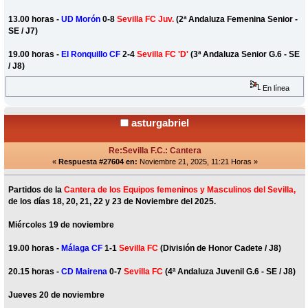
13.00 horas -
UD Morón
0-8
Sevilla FC Juv.
(2ª Andaluza Femenina Senior -
SE / J7)
19.00 horas -
El Ronquillo CF
2-4
Sevilla FC 'D'
(3ª Andaluza Senior G.6 - SE
/ J8)
En línea
asturgabriel
Re:Sevilla F.C.: Cantera
«
Respuesta #27604 en:
Noviembre 21, 2025, 11:21 Horas »
Partidos de la
Cantera de los Equipos femeninos y Masculinos del Sevilla,
de los días 18, 20, 21, 22 y 23 de Noviembre del 2025.
Miércoles 19 de noviembre
19.00 horas -
Málaga CF
1-1
Sevilla FC
(División de Honor Cadete / J8)
20.15 horas -
CD Mairena
0-7
Sevilla FC
(4ª Andaluza Juvenil G.6 - SE / J8)
Jueves 20 de noviembre