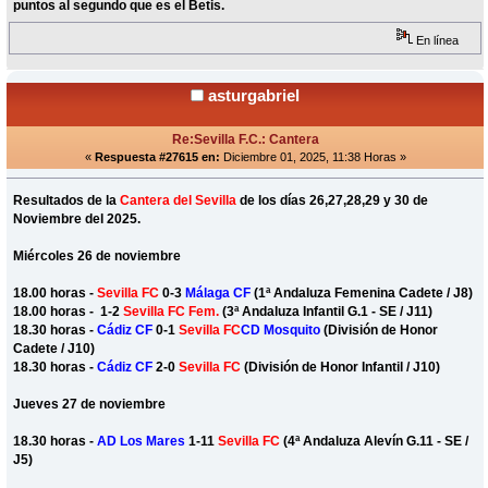
puntos al segundo que es el Betis.
En línea
asturgabriel
Re:Sevilla F.C.: Cantera
«
Respuesta #27615 en:
Diciembre 01, 2025, 11:38 Horas »
Resultados de la
Cantera del Sevilla
de los días 26,27,28,29 y 30 de
Noviembre del 2025.
Miércoles 26 de noviembre
18.00 horas -
Sevilla FC
0-3
Málaga CF
(1ª Andaluza Femenina Cadete / J8)
18.00 horas - 1-2
Sevilla FC Fem.
(3ª Andaluza Infantil G.1 - SE / J11)
18.30 horas -
Cádiz CF
0-1
Sevilla FC
CD Mosquito
(División de Honor
Cadete / J10)
18.30 horas -
Cádiz CF
2-0
Sevilla FC
(División de Honor Infantil / J10)
Jueves 27 de noviembre
18.30 horas -
AD Los Mares
1-11
Sevilla FC
(4ª Andaluza Alevín G.11 - SE /
J5)