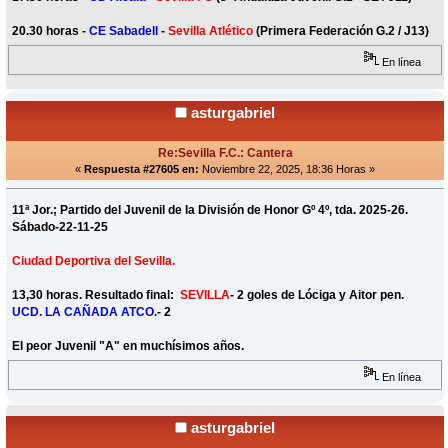
20.30 horas -
CE Sabadell
-
Sevilla Atlético
(Primera Federación G.2 / J13)
En línea
asturgabriel
Re:Sevilla F.C.: Cantera
«
Respuesta #27605 en:
Noviembre 22, 2025, 18:36 Horas »
11ª Jor.; Partido del Juvenil de la División de Honor Gº 4º, tda. 2025-26.
Sábado-22-11-25
Ciudad Deportiva del Sevilla.
13,30 horas. Resultado final:
SEVILLA
- 2 goles de Lóciga y Aitor pen.
UCD. LA CAÑADA ATCO.
- 2
El peor Juvenil "A" en muchísimos años.
En línea
asturgabriel