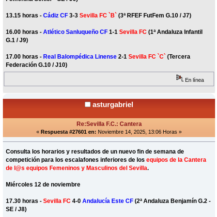
13.15 horas -
Cádiz CF
3-3
Sevilla FC `B`
(3ª RFEF FutFem G.10 / J7)
16.00 horas -
Atlético Sanluqueño CF
1-1
Sevilla FC
(1ª Andaluza Infantil
G.1 / J9)
17.00 horas -
Real Balompédica Linense
2-1
Sevilla FC `C`
(Tercera
Federación G.10 / J10)
En línea
asturgabriel
Re:Sevilla F.C.: Cantera
«
Respuesta #27601 en:
Noviembre 14, 2025, 13:06 Horas »
Consulta los horarios y resultados de un nuevo fin de semana de
competición para los escalafones inferiores de los
equipos de la Cantera
de l@s equipos Femeninos y Masculinos del Sevilla
.
Miércoles 12 de noviembre
17.30 horas -
Sevilla FC
4-0
Andalucía Este CF
(2ª Andaluza Benjamín G.2 -
SE / J8)