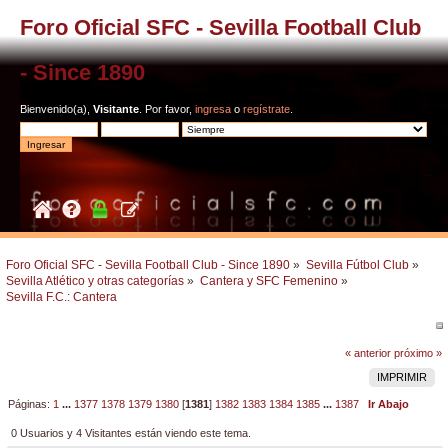
Foro Oficial SFC - Sevilla Football Club
- Since 1890
Bienvenido(a),
Visitante
. Por favor,
ingresa
o
regístrate
.
Foro Oficial SFC - Sevilla Football Club - Since 1890
»
Sevilla Fútbol Club
»
Sevilla Atlético y otras categorías
»
Cantera y SFC Femenino
»
Sevilla F.C.: Cantera 
« anterior
próximo »
IMPRIMIR
Páginas:
1
...
1377
1378
1379
1380
[
1381
]
1382
1383
1384
1385
...
1387
Ir Abajo
0 Usuarios y 4 Visitantes están viendo este tema.