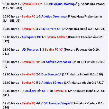
10.00 horas -
Sevilla FC Fem.
0-5
CD Arahal Balompié
(3ª Andaluza Infantil
G.1 - SE / J10)
10.00 horas -
Sevilla FC
1-3
Atlético Oromana
(4ª Andaluza Prebenjamín
G.4 - SE / J5)
10.00 horas -
Sevilla FC
4-2
La Barrera CF
(2ª Andaluza Bebé G.4 - SE / J1)
12.00 horas -
Antequera CF
1-1
Sevilla Atlético
(Primera Federación G.2 /
J12)
12.00 horas -
UD Tomares
1-3
Sevilla FC 'C'
(Tercera Federación G.10 /
J11)
12.00 horas -
Sevilla FC 'B'
3-0
Atlético Azahar CF
(3ª RFEF FutFem G.10 /
J8)
12.00 horas -
Sevilla FC
2-1
Don Bosco CF
(1ª Andaluza Infantil G.1 / J10)
12.00 horas -
Sevilla FC
5-0
Atlético Séneca
(1ª Andaluza Alevín G.1 / J10)
12.00 horas -
Alcalá del Río CF
0-10
Sevilla FC
(2ª Andaluza Bebé G.2 - SE
/ J1)
12.45 horas -
Sevilla FC
4-2
CDF Juanín y Diego
(1ª Andaluza Cadete G.1 /
J10)