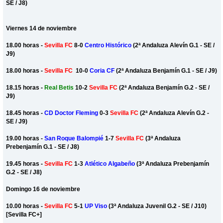
SE / J8)
Viernes 14 de noviembre
18.00 horas -
Sevilla FC
8-0
Centro Histórico
(2ª Andaluza Alevín G.1 - SE /
J9)
18.00 horas -
Sevilla FC
10-0
Coria CF
(2ª Andaluza Benjamín G.1 - SE / J9)
18.15 horas -
Real Betis
10-2
Sevilla FC
(2ª Andaluza Benjamín G.2 - SE /
J9)
18.45 horas -
CD Doctor Fleming
0-3
Sevilla FC
(2ª Andaluza Alevín G.2 -
SE / J9)
19.00 horas -
San Roque Balompié
1-7
Sevilla FC
(3ª Andaluza
Prebenjamín G.1 - SE / J8)
19.45 horas -
Sevilla FC
1-3
Atlético Algabeño
(3ª Andaluza Prebenjamín
G.2 - SE / J8)
Domingo 16 de noviembre
10.00 horas -
Sevilla FC
5-1
UP Viso
(3ª Andaluza Juvenil G.2 - SE / J10)
[Sevilla FC+]