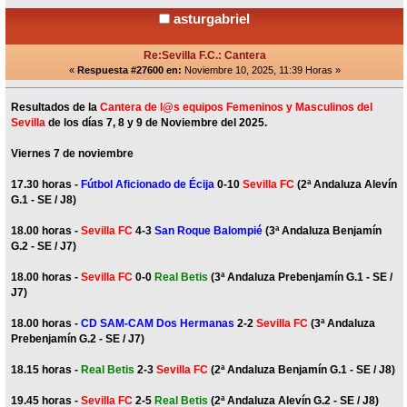
asturgabriel
Re:Sevilla F.C.: Cantera
«
Respuesta #27600 en:
Noviembre 10, 2025, 11:39 Horas »
Resultados de la
Cantera de l@s equipos Femeninos y Masculinos del
Sevilla
de los días 7, 8 y 9 de Noviembre del 2025.
Viernes 7 de noviembre
17.30 horas -
Fútbol Aficionado de Écija
0-10
Sevilla FC
(2ª Andaluza Alevín
G.1 - SE / J8)
18.00 horas -
Sevilla FC
4-3
San Roque Balompié
(3ª Andaluza Benjamín
G.2 - SE / J7)
18.00 horas -
Sevilla FC
0-0
Real Betis
(3ª Andaluza Prebenjamín G.1 - SE /
J7)
18.00 horas -
CD SAM-CAM Dos Hermanas
2-2
Sevilla FC
(3ª Andaluza
Prebenjamín G.2 - SE / J7)
18.15 horas -
Real Betis
2-3
Sevilla FC
(2ª Andaluza Benjamín G.1 - SE / J8)
19.45 horas -
Sevilla FC
2-5
Real Betis
(2ª Andaluza Alevín G.2 - SE / J8)