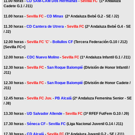
11.00 horas -
CD SAM-CAM Dos Hermanas
-
Sevilla FC
(1ª Andaluza
Cadete G.1 / J11)
11.00 horas -
Sevilla FC
-
CD Minas
(2ª Andaluza Bebé G.2 - SE / J2)
11.30 horas -
CD Cantera de Utrera
-
Sevilla FC
(2ª Andaluza Bebé G.4 - SE
/ J2)
12.00 horas -
Sevilla FC 'C'
-
Bollullos CF
(Tercera Federación G.10 / J12)
[Sevilla FC+]
12.00 horas -
CDC Nuevo Molino
-
Sevilla FC
(1ª Andaluza Infantil G.1 / J11)
12.30 horas -
Sevilla FC
-
San Roque Balompié
(División de Honor Infantil /
J11)
12.30 horas -
Sevilla FC
-
San Roque Balompié
(División de Honor Cadete /
J11)
12.45 horas -
Sevilla FC Juv.
-
PB Alcalá
(2ª Andaluza Femenina Senior - SE
/ J8)
13.30 horas -
UD Salvador Allende
-
Sevilla FC
(3ª RFEF FutFem G.10 / J9)
17.30 horas -
Séneca CF
-
Sevilla FC
(Liga Nacional Juvenil G.14 / J11)
17.30 horas -
CD Alcalá
-
Sevilla FC
(3ª Andaluza Juvenil G.2 - SE / J11)