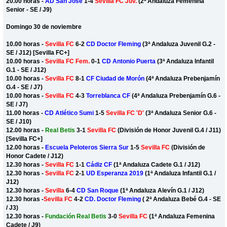
20.00 horas -
AD San José
1-4
Sevilla FC Juv.
(2ª Andaluza Femenina
Senior - SE / J9)
Domingo 30 de noviembre
10.00 horas -
Sevilla FC
6-2
CD Doctor Fleming
(3ª Andaluza Juvenil G.2 -
SE / J12) [Sevilla FC+]
10.00 horas -
Sevilla FC Fem.
0-1
CD Antonio Puerta
(3ª Andaluza Infantil
G.1 - SE / J12)
10.00 horas -
Sevilla FC
8-1
CF Ciudad de Morón
(4ª Andaluza Prebenjamín
G.4 - SE / J7)
10.00 horas -
Sevilla FC
4-3
Torreblanca CF
(4ª Andaluza Prebenjamín G.6 -
SE / J7)
11.00 horas -
CD Atlético Sumi
1-5
Sevilla FC 'D'
(3ª Andaluza Senior G.6 -
SE / J10)
12.00 horas -
Real Betis
3-1
Sevilla FC
(División de Honor Juvenil G.4 / J11)
[Sevilla FC+]
12.00 horas -
Escuela Peloteros Sierra Sur
1-5
Sevilla FC
(División de
Honor Cadete / J12)
12.30 horas -
Sevilla FC
1-1
Cádiz CF
(1ª Andaluza Cadete G.1 / J12)
12.30 horas -
Sevilla FC
2-1
UD Esperanza 2019
(1ª Andaluza Infantil G.1 /
J12)
12.30 horas -
Sevilla
6-4
CD San Roque
(1ª Andaluza Alevín G.1 / J12)
12.30 horas -
Sevilla FC
4-2
CD. Doctor Fleming
( 2ª Andaluza Bebé G.4 - SE
/ J3)
12.30 horas -
Fundación Real Betis
3-0
Sevilla FC
(1ª Andaluza Femenina
Cadete / J9)