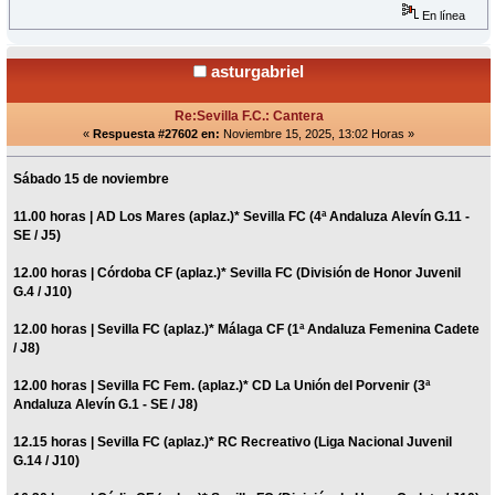
En línea
asturgabriel
Re:Sevilla F.C.: Cantera
«
Respuesta #27602 en:
Noviembre 15, 2025, 13:02 Horas »
Sábado 15 de noviembre
11.00 horas | AD Los Mares (aplaz.)* Sevilla FC (4ª Andaluza Alevín G.11 -
SE / J5)
12.00 horas | Córdoba CF (aplaz.)* Sevilla FC (División de Honor Juvenil
G.4 / J10)
12.00 horas | Sevilla FC (aplaz.)* Málaga CF (1ª Andaluza Femenina Cadete
/ J8)
12.00 horas | Sevilla FC Fem. (aplaz.)* CD La Unión del Porvenir (3ª
Andaluza Alevín G.1 - SE / J8)
12.15 horas | Sevilla FC (aplaz.)* RC Recreativo (Liga Nacional Juvenil
G.14 / J10)