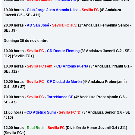
19.00 horas -
Club Jorge Juan Antonio Ulloa
-
Sevilla FC
(4ª Andaluza
Juvenil G.6 - SE / J11)
20.00 horas -
AD San José
-
Sevilla FC Juv.
(2ª Andaluza Femenina Senior -
SE / J9)
Domingo 30 de noviembre
10.00 horas -
Sevilla FC
-
CD Doctor Fleming
(3ª Andaluza Juvenil G.2 - SE /
J12) [Sevilla FC+]
10.00 horas -
Sevilla FC Fem.
-
CD Antonio Puerta
(3ª Andaluza Infantil G.1 -
SE / J12)
10.00 horas -
Sevilla FC
-
CF Ciudad de Morón
(4ª Andaluza Prebenjamín
G.4 - SE / J7)
10.00 horas -
Sevilla FC
-
Torreblanca CF
(4ª Andaluza Prebenjamín G.6 -
SE / J7)
11.00 horas -
CD Atlético Sumi
-
Sevilla FC 'D'
(3ª Andaluza Senior G.6 - SE
/ J10)
12.00 horas -
Real Betis
-
Sevilla FC
(División de Honor Juvenil G.4 / J11)
[Sevilla FC+]