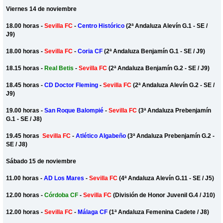
Viernes 14 de noviembre
18.00 horas -
Sevilla FC
-
Centro Histórico
(2ª Andaluza Alevín G.1 - SE /
J9)
18.00 horas -
Sevilla FC
-
Coria CF
(2ª Andaluza Benjamín G.1 - SE / J9)
18.15 horas -
Real Betis
-
Sevilla FC
(2ª Andaluza Benjamín G.2 - SE / J9)
18.45 horas -
CD Doctor Fleming
-
Sevilla FC
(2ª Andaluza Alevín G.2 - SE /
J9)
19.00 horas -
San Roque Balompié
-
Sevilla FC
(3ª Andaluza Prebenjamín
G.1 - SE / J8)
19.45 horas
Sevilla FC
-
Atlético Algabeño
(3ª Andaluza Prebenjamín G.2 -
SE / J8)
Sábado 15 de noviembre
11.00 horas -
AD Los Mares
-
Sevilla FC
(4ª Andaluza Alevín G.11 - SE / J5)
12.00 horas -
Córdoba CF
-
Sevilla FC
(División de Honor Juvenil G.4 / J10)
12.00 horas -
Sevilla FC
-
Málaga CF
(1ª Andaluza Femenina Cadete / J8)