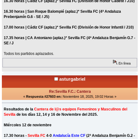
16.30 horas | Cádiz CF (aplaz.)* Sevilla FC (División de Honor Cadete / J10)
16.30 horas | San Roque Balompié (aplaz.)* Sevilla FC (4ª Andaluza
Prebenjamín G.6 - SE / J5)
17.00 horas | Cádiz CF (aplaz.)* Sevilla FC (División de Honor Infantil / J10)
17.35 horas | CA Antoniano (aplaz.)* Sevilla FC (4ª Andaluza Benjamín G.7 -
SE / J
Todos los partidos aplazados.
En línea
asturgabriel
Re:Sevilla F.C.: Cantera
«
Respuesta #27603 en:
Noviembre 18, 2025, 19:02 Horas »
Resultados de la
Cantera de l@s equipos Femeninos y Masculinos del
Sevilla
de los días 12, 14 y 16 de Noviembre del 2025.
Miércoles 12 de noviembre
17.30 horas -
Sevilla FC
4-0
Andalucía Este CF
(2ª Andaluza Benjamín G.2 -