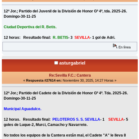
12ª Jor.; Partido del Juvenil de la División de Honor Gº 4º, tda. 2025-26.
Domingo-30-11-25
Ciudad Deportiva del R. Betis.
12 horas: Resultado final:
R. BETIS
- 3
SEVILLA
- 1 gol de Adri.
En línea
asturgabriel
Re:Sevilla F.C.: Cantera
«
Respuesta #27614 en:
Noviembre 30, 2025, 14:27 Horas »
12ª Jor.; Partido del Cadete de la División de Honor Gº 4º. Tda. 2025-26.
Domingo-30-11-25
Municipal Aguadulce.
12 horas. Resultado final:
PELOTEROS S. S. SEVILLA
- 1
SEVILLA
- 5
goles de Luque-2, Murci, Camacho y Navarrete.
No todos los equipos de la Cantera están mal, el Cadete "A" le lleva 8