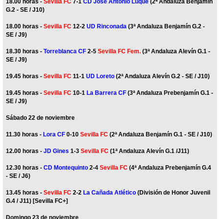
18.00 horas -
Sevilla FC
7-1
CD José Antonio Luque
(2ª Andaluza Benjamín
G.2 - SE / J10)
18.00 horas -
Sevilla FC
12-2
UD Rinconada
(3ª Andaluza Benjamín G.2 -
SE / J9)
18.30 horas -
Torreblanca CF
2-5
Sevilla FC Fem.
(3ª Andaluza Alevín G.1 -
SE / J9)
19.45 horas -
Sevilla FC
11-1
UD Loreto
(2ª Andaluza Alevín G.2 - SE / J10)
19.45 horas -
Sevilla FC
10-1
La Barrera CF
(3ª Andaluza Prebenjamín G.1 -
SE / J9)
Sábado 22 de noviembre
11.30 horas -
Lora CF
0-10
Sevilla FC
(2ª Andaluza Benjamín G.1 - SE / J10)
12.00 horas -
JD Gines
1-3
Sevilla FC
(1ª Andaluza Alevín G.1 /J11)
12.30 horas -
CD Montequinto
2-4
Sevilla FC
(4ª Andaluza Prebenjamín G.4
- SE / J6)
13.45 horas -
Sevilla FC
2-2
La Cañada Atlético
(División de Honor Juvenil
G.4 / J11) [Sevilla FC+]
Domingo 23 de noviembre