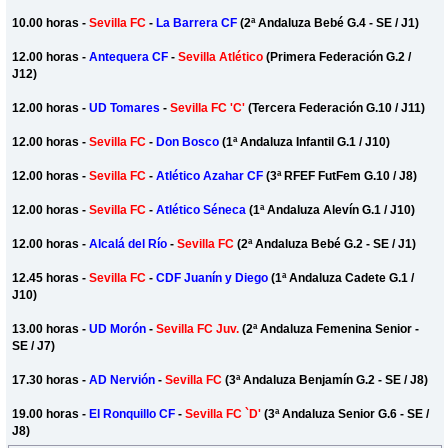
10.00 horas -
Sevilla FC
-
La Barrera CF
(2ª Andaluza Bebé G.4 - SE / J1)
12.00 horas -
Antequera CF
-
Sevilla Atlético
(Primera Federación G.2 /
J12)
12.00 horas -
UD Tomares
-
Sevilla FC 'C'
(Tercera Federación G.10 / J11)
12.00 horas -
Sevilla FC
-
Don Bosco
(1ª Andaluza Infantil G.1 / J10)
12.00 horas -
Sevilla FC
-
Atlético Azahar CF
(3ª RFEF FutFem G.10 / J8)
12.00 horas -
Sevilla FC
-
Atlético Séneca
(1ª Andaluza Alevín G.1 / J10)
12.00 horas -
Alcalá del Río
-
Sevilla FC
(2ª Andaluza Bebé G.2 - SE / J1)
12.45 horas -
Sevilla FC
-
CDF Juanín y Diego
(1ª Andaluza Cadete G.1 /
J10)
13.00 horas -
UD Morón
-
Sevilla FC Juv.
(2ª Andaluza Femenina Senior -
SE / J7)
17.30 horas -
AD Nervión
-
Sevilla FC
(3ª Andaluza Benjamín G.2 - SE / J8)
19.00 horas -
El Ronquillo CF
-
Sevilla FC `D'
(3ª Andaluza Senior G.6 - SE /
J8)