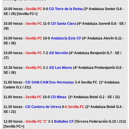
10.00 horas -
Sevilla FC
0-0
CD Torre de la Reina
(3ª Andaluza Senior G.6 -
SE / J9) [Sevilla FC+]
10.00 horas -
Sevilla FC
11-0
CD Santa Clara
(4ª Andaluza Juvenil G.6 - SE /
J9)
10.00 horas -
Sevilla FC
10-0
Andalucía Este CF
(4ª Andaluza Alevín G.11 -
SE / J6)
10.00 horas -
Sevilla FC
7-2
AD Nervión
(4ª Andaluza Benjamín G.7 - SE /
J7)
10.30 horas -
Sevilla FC
2-1
AD Los Mares
(4ª Andaluza Prebenjamín G.6 -
SE / J6)
11.00 horas -
CD SAM
-
CAM Dos Hermanas
3-4 Sevilla FC (1ª Andaluza
Cadete G.1 / J11)
11.00 horas -
Sevilla FC
10-0
CD Minas
(2ª Andaluza Bebé G.2 - SE / J2)
11.30 horas -
CD Cantera de Utrera
0-
6 Sevilla FC
(2ª Andaluza Bebé G.4 -
SE / J2)
12.00 horas -
Sevilla FC 'C'
3-1
Bollullos CF
(Tercera Federación G.10 / J12)
[Sevilla FC+]