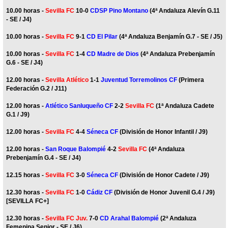
10.00 horas -
Sevilla FC
10-0
CDSP Pino Montano
(4ª Andaluza Alevín G.11
- SE / J4)
10.00 horas -
Sevilla FC
9-1
CD El Pilar
(4ª Andaluza Benjamín G.7 - SE / J5)
10.00 horas -
Sevilla FC
1-4
CD Madre de Dios
(4ª Andaluza Prebenjamín
G.6 - SE / J4)
12.00 horas -
Sevilla Atlético
1-1
Juventud Torremolinos CF
(Primera
Federación G.2 / J11)
12.00 horas -
Atlético Sanluqueño CF
2-2
Sevilla FC
(1ª Andaluza Cadete
G.1 / J9)
12.00 horas -
Sevilla FC
4-4
Séneca CF
(División de Honor Infantil / J9)
12.00 horas -
San Roque Balompié
4-2
Sevilla FC
(4ª Andaluza
Prebenjamín G.4 - SE / J4)
12.15 horas -
Sevilla FC
3-0
Séneca CF
(División de Honor Cadete / J9)
12.30 horas -
Sevilla FC
1-0
Cádiz CF
(División de Honor Juvenil G.4 / J9)
[SEVILLA FC+]
12.30 horas -
Sevilla FC Juv.
7-0
CD Arahal Balompié
(2ª Andaluza
Femenina Senior - SE / J6)