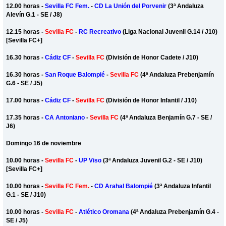
12.00 horas -
Sevilla FC Fem.
-
CD La Unión del Porvenir
(3ª Andaluza
Alevín G.1 - SE / J8)
12.15 horas -
Sevilla FC
-
RC Recreativo
(Liga Nacional Juvenil G.14 / J10)
[Sevilla FC+]
16.30 horas -
Cádiz CF
-
Sevilla FC
(División de Honor Cadete / J10)
16.30 horas -
San Roque Balompié
-
Sevilla FC
(4ª Andaluza Prebenjamín
G.6 - SE / J5)
17.00 horas -
Cádiz CF
-
Sevilla FC
(División de Honor Infantil / J10)
17.35 horas -
CA Antoniano
-
Sevilla FC
(4ª Andaluza Benjamín G.7 - SE /
J6)
Domingo 16 de noviembre
10.00 horas -
Sevilla FC
-
UP Viso
(3ª Andaluza Juvenil G.2 - SE / J10)
[Sevilla FC+]
10.00 horas -
Sevilla FC Fem.
-
CD Arahal Balompié
(3ª Andaluza Infantil
G.1 - SE / J10)
10.00 horas -
Sevilla FC
-
Atlético Oromana
(4ª Andaluza Prebenjamín G.4 -
SE / J5)