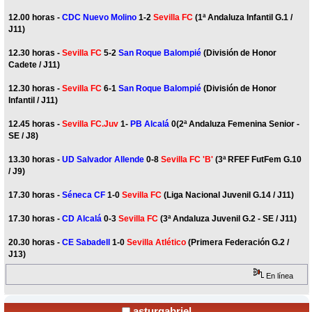
12.00 horas -
CDC Nuevo Molino
1-2
Sevilla FC
(1ª Andaluza Infantil G.1 /
J11)
12.30 horas -
Sevilla FC
5-2
San Roque Balompié
(División de Honor
Cadete / J11)
12.30 horas -
Sevilla FC
6-1
San Roque Balompié
(División de Honor
Infantil / J11)
12.45 horas -
Sevilla FC.Juv
1-
PB Alcalá
0(2ª Andaluza Femenina Senior -
SE / J8)
13.30 horas -
UD Salvador Allende
0-8
Sevilla FC 'B'
(3ª RFEF FutFem G.10
/ J9)
17.30 horas -
Séneca CF
1-0
Sevilla FC
(Liga Nacional Juvenil G.14 / J11)
17.30 horas -
CD Alcalá
0-3
Sevilla FC
(3ª Andaluza Juvenil G.2 - SE / J11)
20.30 horas -
CE Sabadell
1-0
Sevilla Atlético
(Primera Federación G.2 /
J13)
En línea
asturgabriel