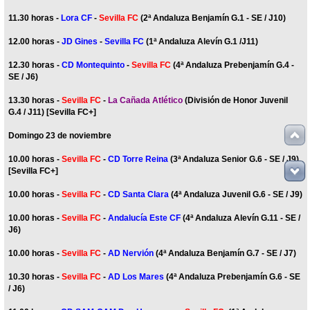
11.30 horas -
Lora CF
-
Sevilla FC
(2ª Andaluza Benjamín G.1 - SE / J10)
12.00 horas -
JD Gines
-
Sevilla FC
(1ª Andaluza Alevín G.1 /J11)
12.30 horas -
CD Montequinto
-
Sevilla FC
(4ª Andaluza Prebenjamín G.4 -
SE / J6)
13.30 horas -
Sevilla FC
-
La Cañada Atlético
(División de Honor Juvenil
G.4 / J11) [Sevilla FC+]
Domingo 23 de noviembre
10.00 horas -
Sevilla FC
-
CD Torre Reina
(3ª Andaluza Senior G.6 - SE / J9)
[Sevilla FC+]
10.00 horas -
Sevilla FC
-
CD Santa Clara
(4ª Andaluza Juvenil G.6 - SE / J9)
10.00 horas -
Sevilla FC
-
Andalucía Este CF
(4ª Andaluza Alevín G.11 - SE /
J6)
10.00 horas -
Sevilla FC
-
AD Nervión
(4ª Andaluza Benjamín G.7 - SE / J7)
10.30 horas -
Sevilla FC
-
AD Los Mares
(4ª Andaluza Prebenjamín G.6 - SE
/ J6)