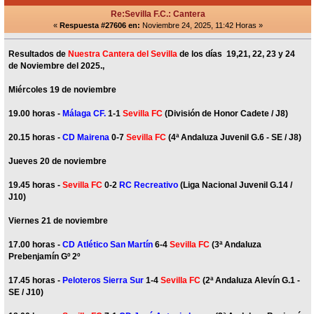
Re:Sevilla F.C.: Cantera
«
Respuesta #27606 en:
Noviembre 24, 2025, 11:42 Horas »
Resultados de
Nuestra Cantera del Sevilla
de los días 19,21, 22, 23 y 24
de Noviembre del 2025.,
Miércoles 19 de noviembre
19.00 horas -
Málaga CF.
1-1
Sevilla FC
(División de Honor Cadete / J8)
20.15 horas -
CD Mairena
0-7
Sevilla FC
(4ª Andaluza Juvenil G.6 - SE / J8)
Jueves 20 de noviembre
19.45 horas -
Sevilla FC
0-2
RC Recreativo
(Liga Nacional Juvenil G.14 /
J10)
Viernes 21 de noviembre
17.00 horas -
CD Atlético San Martín
6-4
Sevilla FC
(3ª Andaluza
Prebenjamín Gº 2º
17.45 horas -
Peloteros Sierra Sur
1-4
Sevilla FC
(2ª Andaluza Alevín G.1 -
SE / J10)