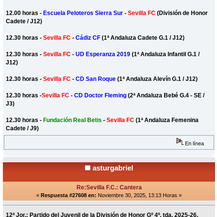
12.00 horas -
Escuela Peloteros Sierra Sur
-
Sevilla FC
(División de Honor
Cadete / J12)
12.30 horas -
Sevilla FC
-
Cádiz CF
(1ª Andaluza Cadete G.1 / J12)
12.30 horas -
Sevilla FC
-
UD Esperanza 2019
(1ª Andaluza Infantil G.1 /
J12)
12.30 horas -
Sevilla FC
-
CD San Roque
(1ª Andaluza Alevín G.1 / J12)
12.30 horas -
Sevilla FC
-
CD Doctor Fleming
(2ª Andaluza Bebé G.4 - SE /
J3)
12.30 horas -
Fundación Real Betis
-
Sevilla FC
(1ª Andaluza Femenina
Cadete / J9)
En línea
asturgabriel
Re:Sevilla F.C.: Cantera
«
Respuesta #27608 en:
Noviembre 30, 2025, 13:13 Horas »
12ª Jor.; Partido del Juvenil de la División de Honor Gº 4º, tda. 2025-26.