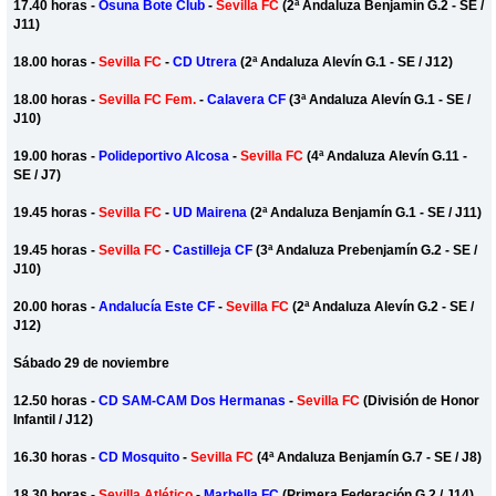
17.40 horas -
Osuna Bote Club
-
Sevilla FC
(2ª Andaluza Benjamín G.2 - SE /
J11)
18.00 horas -
Sevilla FC
-
CD Utrera
(2ª Andaluza Alevín G.1 - SE / J12)
18.00 horas -
Sevilla FC Fem.
-
Calavera CF
(3ª Andaluza Alevín G.1 - SE /
J10)
19.00 horas -
Polideportivo Alcosa
-
Sevilla FC
(4ª Andaluza Alevín G.11 -
SE / J7)
19.45 horas -
Sevilla FC
-
UD Mairena
(2ª Andaluza Benjamín G.1 - SE / J11)
19.45 horas -
Sevilla FC
-
Castilleja CF
(3ª Andaluza Prebenjamín G.2 - SE /
J10)
20.00 horas -
Andalucía Este CF
-
Sevilla FC
(2ª Andaluza Alevín G.2 - SE /
J12)
Sábado 29 de noviembre
12.50 horas -
CD SAM-CAM Dos Hermanas
-
Sevilla FC
(División de Honor
Infantil / J12)
16.30 horas -
CD Mosquito
-
Sevilla FC
(4ª Andaluza Benjamín G.7 - SE / J8)
18.30 horas -
Sevilla Atlético
-
Marbella FC
(Primera Federación G.2 / J14)