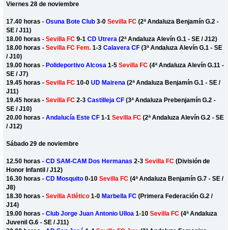
Viernes 28 de noviembre
17.40 horas -
Osuna Bote Club
3-0
Sevilla FC
(2ª Andaluza Benjamín G.2 -
SE / J11)
18.00 horas -
Sevilla FC
9-1
CD Utrera
(2ª Andaluza Alevín G.1 - SE / J12)
18.00 horas -
Sevilla FC Fem.
1-3
Calavera CF
(3ª Andaluza Alevín G.1 - SE
/ J10)
19.00 horas -
Polideportivo Alcosa
1-5
Sevilla FC
(4ª Andaluza Alevín G.11 -
SE / J7)
19.45 horas -
Sevilla FC
10-0
UD Mairena
(2ª Andaluza Benjamín G.1 - SE /
J11)
19.45 horas -
Sevilla FC
2-3
Castilleja CF
(3ª Andaluza Prebenjamín G.2 -
SE / J10)
20.00 horas -
Andalucía Este CF
1-1
Sevilla FC
(2ª Andaluza Alevín G.2 - SE
/ J12)
Sábado 29 de noviembre
12.50 horas -
CD SAM-CAM Dos Hermanas
2-3
Sevilla FC
(División de
Honor Infantil / J12)
16.30 horas -
CD Mosquito
0-10
Sevilla FC
(4ª Andaluza Benjamín G.7 - SE /
J8)
18.30 horas -
Sevilla Atlético
1-0
Marbella FC
(Primera Federación G.2 /
J14)
19.00 horas -
Club Jorge Juan Antonio Ulloa
1-10
Sevilla FC
(4ª Andaluza
Juvenil G.6 - SE / J11)