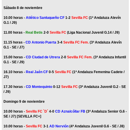
Sábado 8 de noviembre
10.00 horas -
Atlético Sanluqueño CF
1-2
Sevilla FC
(1ª Andaluza Alevín
G.1 / J9)
11.00 horas -
Real Betis
2-0
Sevilla FC
(Liga Nacional Juvenil G.14 / J9)
11.15 horas -
CD Antonio Puerta
3-4
Sevilla FC Fem.
(3ª Andaluza Alevín
G.1 - SE / J7)
15.00 horas -
CD Ciudad de Utrera
2-0
Sevilla FC Fem.
(3ª Andaluza Infantil
G.1 - SE / J9)
16.10 horas -
Real Jaén CF
0-5
Sevilla FC
(1ª Andaluza Femenina Cadete /
J7)
17.30 horas -
CD Montequinto
0-12
Sevilla FC
(3ª Andaluza Juvenil G.2 - SE
/ J9)
Domingo 9 de noviembre
10.00 horas -
Sevilla FC `D`
4-0
CD Aznalcóllar FB
(3ª Andaluza Senior G.6 -
SE / J7) [SEVILLA FC+]
10.00 horas -
Sevilla FC
3-1
AD Nervión
(4ª Andaluza Juvenil G.6 - SE / J8)