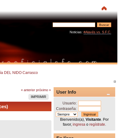
Noticias:
#Alavés vs. S.F.C.
aría DEL NIDO Carrasco 
« anterior
próximo »
User Info
IMPRIMIR
Usuario:
ces)
Contraseña:
Bienvenido(a),
Visitante
. Por
favor,
ingresa
o
regístrate
.