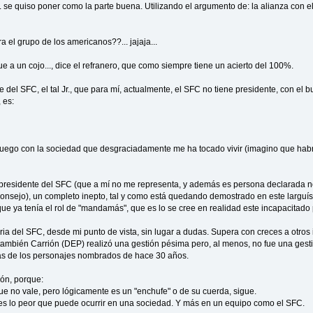
. se quiso poner como la parte buena. Utilizando el argumento de: la alianza con 
a el grupo de los americanos??... jajaja...
 a un cojo..., dice el refranero, que como siempre tiene un acierto del 100%.
del SFC, el tal Jr., que para mí, actualmente, el SFC no tiene presidente, con el bu
 es:
juego con la sociedad que desgraciadamente me ha tocado vivir (imagino que habr
r presidente del SFC (que a mí no me representa, y además es persona declarada no
consejo), un completo inepto, tal y como está quedando demostrado en este largu
e ya tenía el rol de "mandamás", que es lo se cree en realidad este incapacitado 
oria del SFC, desde mi punto de vista, sin lugar a dudas. Supera con creces a otro
también Carrión (DEP) realizó una gestión pésima pero, al menos, no fue una ges
as de los personajes nombrados de hace 30 años.
ón, porque:
que no vale, pero lógicamente es un "enchufe" o de su cuerda, sigue.
 es lo peor que puede ocurrir en una sociedad. Y más en un equipo como el SFC.