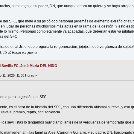
, gracias, como digo, a su padre, DN, que aunque ahora no quiera y se haya arrepen
e del SFC, que mete a su psicólogo personal (además de elemento extraño criaturil.
en lugar de personas muchísimos más aptas en la rama de la gestión. Y esto es s
 de lo mismo. Personas completamente ya acabadas, que deberían estar ya jubilados
eas del SFC.
aído el tal Jr., el que pregona la re-generación, jojojo..., qué vergüenza de sujeto!
25, 10:40 Horas por jmpn
»
l Sevilla FC, José María DEL NIDO
 11, 2025, 11:58 Horas »
tente para la gestión del SFC.
ente, es el peor de la historia del SFC, con una diferencia abismal al resto, y eso 
lleva el premio, repito, con solvencia.
 los sevillistas lo tengamos muy clarito, antes de la vergüenza de temporada que s
 mantienen ahí, las familias Alés, Carrión y Guijarro, y su padre, DN, traicionado e