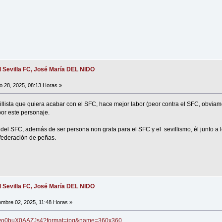
l Sevilla FC, José María DEL NIDO
o 28, 2025, 08:13 Horas »
illista que quiera acabar con el SFC, hace mejor labor (peor contra el SFC, obviam
 por este personaje.
ia del SFC, además de ser persona non grata para el SFC y el sevillismo, él junto 
 federación de peñas.
l Sevilla FC, José María DEL NIDO
embre 02, 2025, 11:48 Horas »
/Gzyo0buX0AAZJs4?format=jpg&name=360x360