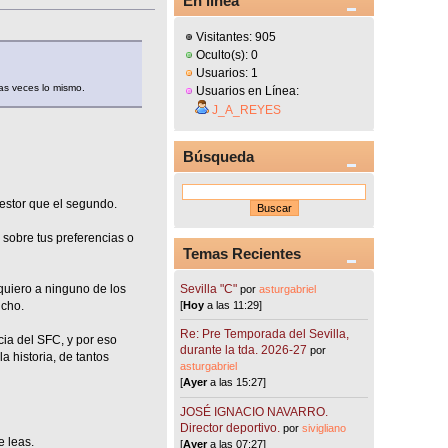
En línea
Visitantes: 905
Oculto(s): 0
Usuarios: 1
tas veces lo mismo.
Usuarios en Línea:
J_A_REYES
Búsqueda
gestor que el segundo.
 sobre tus preferencias o
Temas Recientes
Sevilla "C"
 quiero a ninguno de los
por
asturgabriel
[
Hoy
a las 11:29]
icho.
Re: Pre Temporada del Sevilla,
cia del SFC, y por eso
durante la tda. 2026-27
por
a historia, de tantos
asturgabriel
[
Ayer
a las 15:27]
JOSÉ IGNACIO NAVARRO.
Director deportivo.
por
sivigliano
e leas.
[
Ayer
a las 07:27]