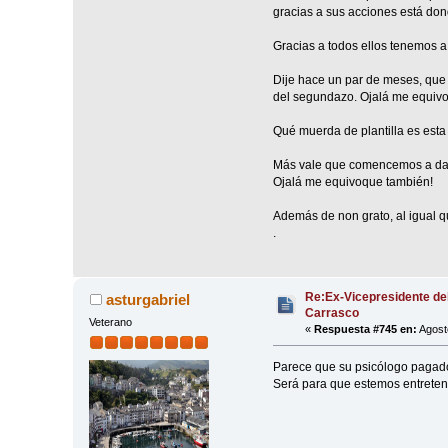
gracias a sus acciones está dond
Gracias a todos ellos tenemos a
Dije hace un par de meses, que 
del segundazo. Ojalá me equiv
Qué muerda de plantilla es esta
Más vale que comencemos a darn
Ojalá me equivoque también!
Además de non grato, al igual qu
.
Re:Ex-Vicepresidente de
asturgabriel
Carrasco
Veterano
«
Respuesta #745 en:
Agost
Parece que su psicólogo pagado 
Será para que estemos entreteni