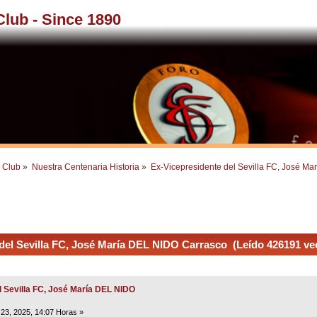
 Club - Since 1890
l Club
»
Nuestra Centenaria Historia
»
Ex-Vicepresidente del Sevilla FC, José M
del Sevilla FC, José María DEL NIDO Carrasco (Leído 426191 ve
l Sevilla FC, José María DEL NIDO
23, 2025, 14:07 Horas »