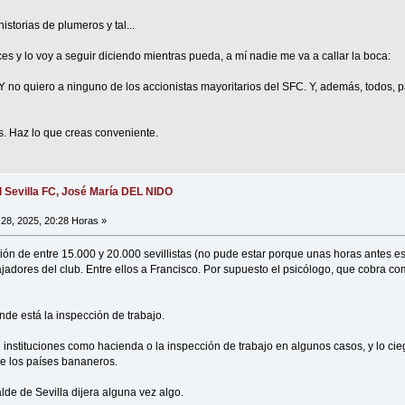
storias de plumeros y tal...
es y lo voy a seguir diciendo mientras pueda, a mí nadie me va a callar la boca:
 Y no quiero a ninguno de los accionistas mayoritarios del SFC. Y, además, todos, 
s. Haz lo que creas conveniente.
l Sevilla FC, José María DEL NIDO
28, 2025, 20:28 Horas »
ón de entre 15.000 y 20.000 sevillistas (no pude estar porque unas horas antes es
ajadores del club. Entre ellos a Francisco. Por supuesto el psicólogo, que cobra co
de está la inspección de trabajo.
n instituciones como hacienda o la inspección de trabajo en algunos casos, y lo ci
e los países bananeros.
lde de Sevilla dijera alguna vez algo.