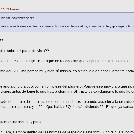
, 13:33 Horas
e pienso bastantes veces.
nfinitos te molestaras en leer y entender lo que escribimos otros, lo mismo no hay que repetir tan
??
ades sobre mi punto de vista??
por supuesto a su hijo, Jr. Aunque he reconocido que, el primero es mucho mejor 
nte del SFC, me parece muy bien, tú mismo. Yo a ti no te digo absolutamente nada
fiero a uno u a otro, con el rollito ese del plumero. Porque está muy claro que no
nsición, antes de tener lo que hay, preferiría a DN. Esto es exactamente lo que he d
tado que hable de la noticia de el que tu prefieres no puede acceder a la presiden
trando el plumero y tal??... Qué hablas!! Qué estás diciendo??.. Es que ya cansa l
acer es no leerme y punto.
quiero, siempre dentro de las normas de respeto de este foro. Si no te gusta, no m