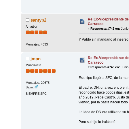
Re:Ex-Vicepresidente de
santyp2
Carrasco
Amatéur
«
Respuesta #742 en:
Junio 
Y Pablo sin mandarlo al inserso
Mensajes: 4533
Re:Ex-Vicepresidente de
jmpn
Carrasco
Mundialista
«
Respuesta #743 en:
Junio 
Este tipo llegó al SFC, de la m
Mensajes: 20675
El padre, DN, una vez entró en l
Sexo:
reconocido hace pocos días, esto 
SIEMPRE SFC
año 2019, Pepe Castro. Justo de
viendo, por la pasta hacen todo
La idea de DN era utilizar a su h
Pero su hijo lo traicionó.