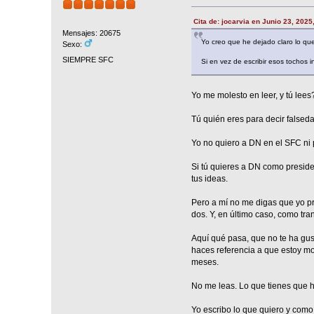
Cita de: jocarvia en Junio 23, 2025
Mensajes: 20675
Yo creo que he dejado claro lo qu
Sexo:
SIEMPRE SFC
Si en vez de escribir esos tochos i
Yo me molesto en leer, y tú lees
Tú quién eres para decir falsed
Yo no quiero a DN en el SFC ni 
Si tú quieres a DN como preside
tus ideas.
Pero a mí no me digas que yo pre
dos. Y, en último caso, como tra
Aquí qué pasa, que no te ha gus
haces referencia a que estoy mos
meses.
No me leas. Lo que tienes que h
Yo escribo lo que quiero y como 