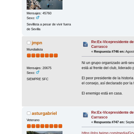
Mensajes: 45760
Sexo:
Sevillista a pesar de vivir fuera
de Sevilla
Re:Ex-Vicepresidente de
jmpn
Carrasco
Mundialista
«
Respuesta #746 en:
Agost
Ni un grupo organizado anti-sev
está al frente del club, liderado
Mensajes: 20675
Sexo:
El peor presidente de la histor
SIEMPRE SFC
el consejo, así declarado por la
El enemigo está en casa.
Re:Ex-Vicepresidente de
asturgabriel
Carrasco
Veterano
«
Respuesta #747 en:
Septi
https://pbs.twimg.com/media