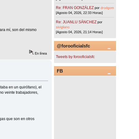
Re: FRAN GONZÁLEZ
por
drodgom
[Agosto 04, 2026, 22:33 Horas]
Re: JUANLU SÁNCHEZ
por
sivigliano
para mí, son del mismo
[Agosto 04, 2026, 21:14 Horas]
@forooficialsfc
En línea
Tweets by forooficialsfc
FB
taba en un quirófano), el
mo veinte trabajadores,
egas que son en otros