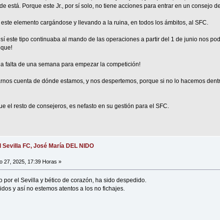
e está. Porque este Jr., por sí solo, no tiene acciones para entrar en un consejo d
 este elemento cargándose y llevando a la ruina, en todos los ámbitos, al SFC.
sí este tipo continuaba al mando de las operaciones a partir del 1 de junio nos po
oque!
 a falta de una semana para empezar la competición!
os cuenta de dónde estamos, y nos despertemos, porque si no lo hacemos dentro
e el resto de consejeros, es nefasto en su gestión para el SFC.
l Sevilla FC, José María DEL NIDO
o 27, 2025, 17:39 Horas »
por el Sevilla y bético de corazón, ha sido despedido.
dos y así no estemos atentos a los no fichajes.