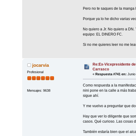
Pero no te saques de la manga hi
Porque ya lo he dicho varias vec
No quiero a Jr. No quiero a DN.
equipo: EL DINERO FC.
Si no me quieres leer no me lea
Re:Ex-Vicepresidente de
jocarvia
Carrasco
Profesional
«
Respuesta #741 en:
Junio 
Como respuesta a la manifestaci
nini pone en la calle a más trab
Mensajes: 9638
sigue ahí.
Y me vuelvo a preguntar que don
Hay que ver lo diligente que so
casos. Qué curioso. Las cosas d
También estaría bien que el alca