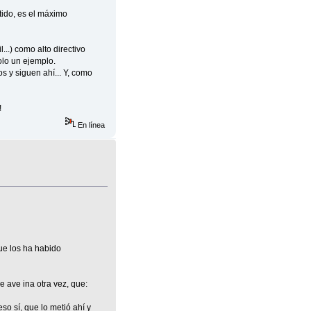
tido, es el máximo
..) como alto directivo
olo un ejemplo.
 y siguen ahí... Y, como
!
En línea
que los ha habido
e ave ina otra vez, que:
so sí, que lo metió ahí y