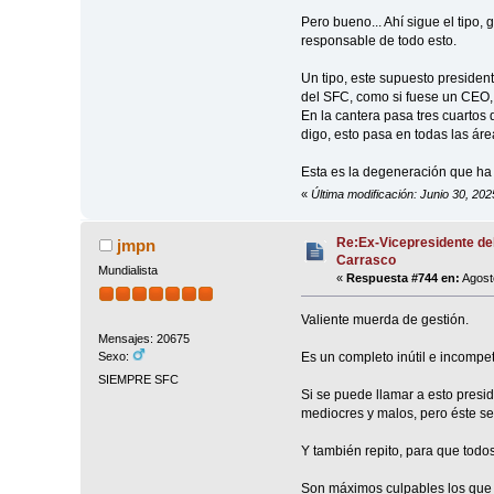
Pero bueno... Ahí sigue el tipo
responsable de todo esto.
Un tipo, este supuesto president
del SFC, como si fuese un CEO, 
En la cantera pasa tres cuartos
digo, esto pasa en todas las ár
Esta es la degeneración que ha tr
«
Última modificación: Junio 30, 20
Re:Ex-Vicepresidente de
jmpn
Carrasco
Mundialista
«
Respuesta #744 en:
Agosto
Valiente muerda de gestión.
Mensajes: 20675
Es un completo inútil e incompe
Sexo:
SIEMPRE SFC
Si se puede llamar a esto presid
mediocres y malos, pero éste se 
Y también repito, para que todos
Son máximos culpables los que lo