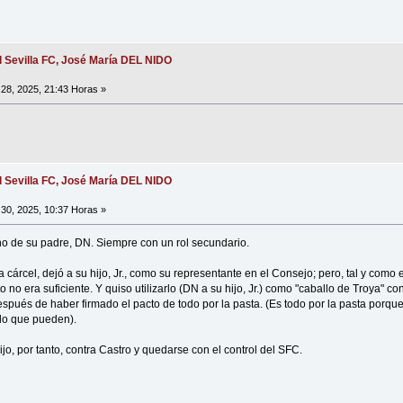
l Sevilla FC, José María DEL NIDO
28, 2025, 21:43 Horas »
l Sevilla FC, José María DEL NIDO
30, 2025, 10:37 Horas »
ano de su padre, DN. Siempre con un rol secundario.
a cárcel, dejó a su hijo, Jr., como su representante en el Consejo; pero, tal y como
no era suficiente. Y quiso utilizarlo (DN a su hijo, Jr.) como "caballo de Troya" con
spués de haber firmado el pacto de todo por la pasta. (Es todo por la pasta porqu
 lo que pueden).
ijo, por tanto, contra Castro y quedarse con el control del SFC.