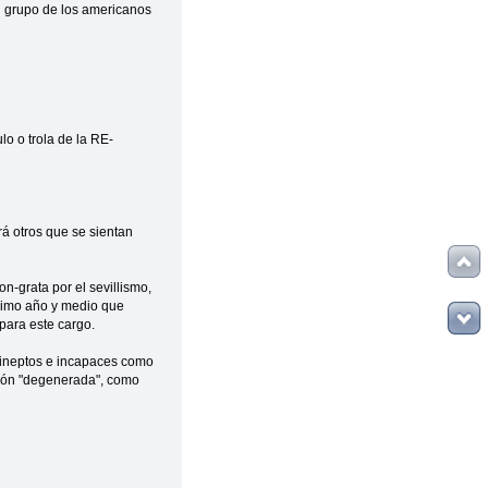
el grupo de los americanos
lo o trola de la RE-
á otros que se sientan
n-grata por el sevillismo,
ísimo año y medio que
para este cargo.
s ineptos e incapaces como
tión "degenerada", como