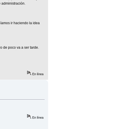
e administración.
díamos ir haciendo la idea
 de poco va a ser tarde.
En línea
En línea