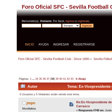
Foro Oficial SFC - Sevilla Football
Bienvenido(a),
Visitante
. Por favor,
ingresa
o
regístrate
.
INICIO
AYUDA
INGRESAR
REGISTRARSE
Foro Oficial SFC - Sevilla Football Club - Since 1890
»
Sevilla Fútbo
Páginas:
1
...
34
35
36
37
[
38
]
39
40
41
42
43
Ir Abajo
Autor
Tema: Ex-Vicepresidente 
0 Usuarios y 5 Visitantes están viendo este tema.
Re:Ex-Vicepresidente de
jmpn
Carrasco
Mundialista
«
Respuesta #740 en:
Junio 