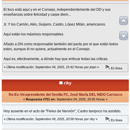
El foco está aquí y en el Consejo, independientemente del DD y sus
enseñanzas sobre felicidad y carpe diem...
Jr. Y los Carrión, Alés, Guijarro, Castro, López Milán, americanos.
Aquí están los máximos responsables.
Añado a DN como responsable también del pacto por el que están todos
estos, aunque él no quiera, actualmente en el Consejo.
Aquí es, efectivamente, a dónde hay que enfocar todas las críticas.
«
Última modificación: Septiembre 04, 2025, 15:42 Horas por jmpn
»
En línea
riky
Re:Ex-Vicepresidente del Sevilla FC, José María DEL NIDO Carrasco
«
Respuesta #751 en:
Septiembre 04, 2025, 20:55 Horas »
Hoy ausente en el acto de "Fieles de Nervión", Castro tampoco ha asistido.
«
Última modificación: Septiembre 04, 2025, 20:58 Horas por riky
»
En línea