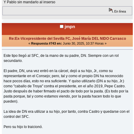
Y Pablo sin mandarlo al inserso
En línea
jmpn
Re:Ex-Vicepresidente del Sevilla FC, José María DEL NIDO Carrasco
«
Respuesta #743 en:
Junio 30, 2025, 10:37 Horas »
Este tipo llegó al SFC, de la mano de su padre, DN. Siempre con un rol
secundario.
El padre, DN, una vez entró en la cárcel, dejó a su hijo, Jr., como su
representante en el Consejo; pero, tal y como el propio DN ha reconocido
hace pocos días, esto no era suficiente. Y quiso utilizarlo (DN a su hijo, Jr.)
como "caballo de Troya" contra el presidente, en el año 2019, Pepe Castro.
Justo después de haber firmado el pacto de todo por la pasta. (Es todo por la
pasta porque, tal y como estamos viendo, por la pasta hacen todo lo que
pueden).
La idea de DN era utilizar a su hijo, por tanto, contra Castro y quedarse con el
control del SFC.
Pero su hijo lo traicionó.