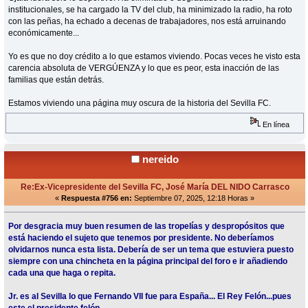
institucionales, se ha cargado la TV del club, ha minimizado la radio, ha roto
con las peñas, ha echado a decenas de trabajadores, nos está arruinando
económicamente...
Yo es que no doy crédito a lo que estamos viviendo. Pocas veces he visto esta
carencia absoluta de VERGÚENZA y lo que es peor, esta inacción de las
familias que están detrás.
Estamos viviendo una página muy oscura de la historia del Sevilla FC.
En línea
nereido
Re:Ex-Vicepresidente del Sevilla FC, José María DEL NIDO Carrasco
«
Respuesta #756 en:
Septiembre 07, 2025, 12:18 Horas »
Por desgracia muy buen resumen de las tropelías y despropósitos que
está haciendo el sujeto que tenemos por presidente. No deberíamos
olvidarnos nunca esta lista. Debería de ser un tema que estuviera puesto
siempre con una chincheta en la página principal del foro e ir añadiendo
cada una que haga o repita.
Jr. es al Sevilla lo que Fernando VII fue para España... El Rey Felón...pues