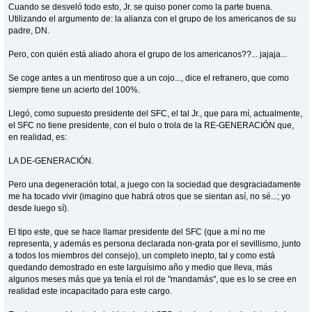
Cuando se desveló todo esto, Jr. se quiso poner como la parte buena.
Utilizando el argumento de: la alianza con el grupo de los americanos de su
padre, DN.
Pero, con quién está aliado ahora el grupo de los americanos??... jajaja...
Se coge antes a un mentiroso que a un cojo..., dice el refranero, que como
siempre tiene un acierto del 100%.
Llegó, como supuesto presidente del SFC, el tal Jr., que para mí, actualmente,
el SFC no tiene presidente, con el bulo o trola de la RE-GENERACIÓN que,
en realidad, es:
LA DE-GENERACIÓN.
Pero una degeneración total, a juego con la sociedad que desgraciadamente
me ha tocado vivir (imagino que habrá otros que se sientan así, no sé...; yo
desde luego sí).
El tipo este, que se hace llamar presidente del SFC (que a mí no me
representa, y además es persona declarada non-grata por el sevillismo, junto
a todos los miembros del consejo), un completo inepto, tal y como está
quedando demostrado en este larguísimo año y medio que lleva, más
algunos meses más que ya tenía el rol de "mandamás", que es lo se cree en
realidad este incapacitado para este cargo.