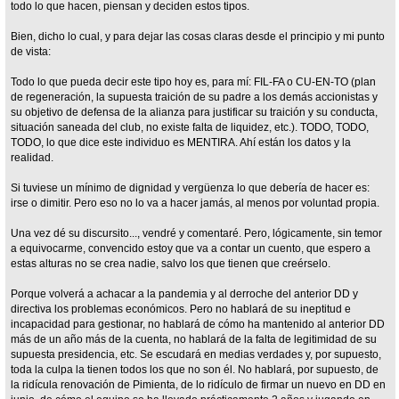
todo lo que hacen, piensan y deciden estos tipos.
Bien, dicho lo cual, y para dejar las cosas claras desde el principio y mi punto
de vista:
Todo lo que pueda decir este tipo hoy es, para mí: FIL-FA o CU-EN-TO (plan
de regeneración, la supuesta traición de su padre a los demás accionistas y
su objetivo de defensa de la alianza para justificar su traición y su conducta,
situación saneada del club, no existe falta de liquidez, etc.). TODO, TODO,
TODO, lo que dice este individuo es MENTIRA. Ahí están los datos y la
realidad.
Si tuviese un mínimo de dignidad y vergüenza lo que debería de hacer es:
irse o dimitir. Pero eso no lo va a hacer jamás, al menos por voluntad propia.
Una vez dé su discursito..., vendré y comentaré. Pero, lógicamente, sin temor
a equivocarme, convencido estoy que va a contar un cuento, que espero a
estas alturas no se crea nadie, salvo los que tienen que creérselo.
Porque volverá a achacar a la pandemia y al derroche del anterior DD y
directiva los problemas económicos. Pero no hablará de su ineptitud e
incapacidad para gestionar, no hablará de cómo ha mantenido al anterior DD
más de un año más de la cuenta, no hablará de la falta de legitimidad de su
supuesta presidencia, etc. Se escudará en medias verdades y, por supuesto,
toda la culpa la tienen todos los que no son él. No hablará, por supuesto, de
la ridícula renovación de Pimienta, de lo ridículo de firmar un nuevo en DD en