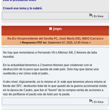
este el presidente felón.
Crearé ese tema y lo subiré.
En línea
jmpn
Re:Ex-Vicepresidente del Sevilla FC, José María DEL NIDO Carrasco
«
Respuesta #757 en:
Septiembre 07, 2025, 12:45 Horas »
No hay que remontarse a Fernando VII o Alfonso XIII, 2 felones de talla
mundial.
En la actualidad tenemos a 2 buenos felones que colaboran con la
destrucción de lo poco que queda de este país. Solo hay que darse una
vueltecita y ver cómo está el patio...
A otro nivel, lógicamente, es lo mismo el Jr. este que tenemos ahora mismo al
frente del SFC: destructor total de lo que quedó de la guerra accionarial vivida
en la época de Castro, que fue el "boom" de la compra-venta de acciones a
raíz de perfilarse el pacto ese de todo por la pasta.
En línea