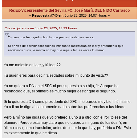
Re:Ex-Vicepresidente del Sevilla FC, José María DEL NIDO Carrasco
«
Respuesta #740 en:
Junio 23, 2025, 14:07 Horas »
Cita de: jocarvia en Junio 23, 2025, 13:33 Horas
Yo creo que he dejado claro lo que pienso bastantes veces.
Si en vez de escribir esos tochos infinitos te molestaras en leer y entender lo que
escribimos otros, lo mismo no hay que repetir tantas veces lo mismo.
Yo me molesto en leer, y tú lees??
Tú quién eres para decir falsedades sobre mi punto de vista??
Yo no quiero a DN en el SFC ni por supuesto a su hijo, Jr. Aunque he
reconocido que, el primero es mucho mejor gestor que el segundo.
Si tú quieres a DN como presidente del SFC, me parece muy bien, tú mismo.
Yo a ti no te digo absolutamente nada sobre tus preferencias o tus ideas.
Pero a mí no me digas que yo prefiero a uno u a otro, con el rollito ese del
plumero. Porque está muy claro que no quiero a ninguno de los dos. Y, en
último caso, como transición, antes de tener lo que hay, preferiría a DN. Esto
es exactamente lo que he dicho.