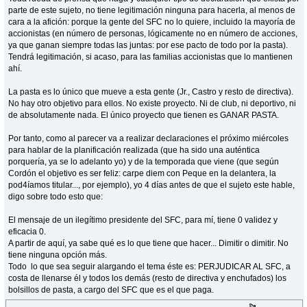
parte de este sujeto, no tiene legitimación ninguna para hacerla, al menos de
cara a la afición: porque la gente del SFC no lo quiere, incluido la mayoría de
accionistas (en número de personas, lógicamente no en número de acciones,
ya que ganan siempre todas las juntas: por ese pacto de todo por la pasta).
Tendrá legitimación, si acaso, para las familias accionistas que lo mantienen
ahí.
La pasta es lo único que mueve a esta gente (Jr., Castro y resto de directiva).
No hay otro objetivo para ellos. No existe proyecto. Ni de club, ni deportivo, ni
de absolutamente nada. El único proyecto que tienen es GANAR PASTA.
Por tanto, como al parecer va a realizar declaraciones el próximo miércoles
para hablar de la planificación realizada (que ha sido una auténtica
porquería, ya se lo adelanto yo) y de la temporada que viene (que según
Cordón el objetivo es ser feliz: carpe diem con Peque en la delantera, la
pod4íamos titular..., por ejemplo), yo 4 días antes de que el sujeto este hable,
digo sobre todo esto que:
El mensaje de un ilegítimo presidente del SFC, para mí, tiene 0 validez y
eficacia 0.
A partir de aquí, ya sabe qué es lo que tiene que hacer... Dimitir o dimitir. No
tiene ninguna opción más.
Todo lo que sea seguir alargando el tema éste es: PERJUDICAR AL SFC, a
costa de llenarse él y todos los demás (resto de directiva y enchufados) los
bolsillos de pasta, a cargo del SFC que es el que paga.