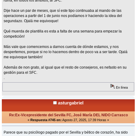
ruina, en todos los ámbitos, al SFC.
Dije hace un par de meses, que sí este tipo continuaba al mando de las
operaciones a partir del 1 de junio nos podíamos ir haciendo la idea del
segundazo. Ojalá me equivoque!
Qué muerda de plantilla es esta a falta de una semana para empezar la
competición!
Más vale que comencemos a darnos cuenta de dónde estamos, y nos
despertemos, porque si no lo hacemos dentro de poco va a ser tarde. Ojalá
me equivoque también!
Además de non grato, al igual que el resto de consejeros, es nefasto en su
gestión para el SFC.
.
En línea
asturgabriel
Re:Ex-Vicepresidente del Sevilla FC, José María DEL NIDO Carrasco
«
Respuesta #745 en:
Agosto 27, 2025, 17:39 Horas »
Parece que su psicólogo pagado por el Sevilla y bético de corazón, ha sido