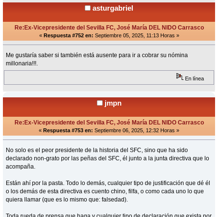
asturgabriel
Re:Ex-Vicepresidente del Sevilla FC, José María DEL NIDO Carrasco
«
Respuesta #752 en:
Septiembre 05, 2025, 11:13 Horas »
Me gustaría saber si también está ausente para ir a cobrar su nómina
millonaria!!!.
En línea
jmpn
Re:Ex-Vicepresidente del Sevilla FC, José María DEL NIDO Carrasco
«
Respuesta #753 en:
Septiembre 06, 2025, 12:32 Horas »
No solo es el peor presidente de la historia del SFC, sino que ha sido
declarado non-grato por las peñas del SFC, él junto a la junta directiva que lo
acompaña.
Están ahí por la pasta. Todo lo demás, cualquier tipo de justificación que dé él
o los demás de esta directiva es cuento chino, filfa, o como cada uno lo que
quiera llamar (que es lo mismo que: falsedad).
Toda rueda de prensa que haga y cualquier tipo de declaración que exista por