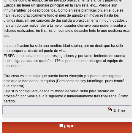
junio, de cómo el equipo se ha llevado prácticamente 2 años y jugando en
Europa sin tener un sponsor principal en la camiseta, etc... Porque son
innumerables los despropósitos.. Como en este planificación, en el que se
han llevado prácticamente todo el mes de agosto sin moverse hasta los
últimos días, sin ser capaces de dar salida a prácticamente ningún jugador, y
han tenido que malvender a tu mejor jugador ofensivo para poder inscribir a
fichajes realizados. En fin... Es un completo desastre todo lo que gestiona este
tipo.
La planificación ha sido una mediocridad supina, por no decir que ha sido
una porquería, desde mi punto de vista.
El SFC tiene actualmente peores jugadores y, por tanto, teniendo en cuenta
que la liga pasada se quedó el 17º se pone en serios riesgos al equipo de
descender.
Otra cosa es el trabajo que pueda hacer Almeyda y si puede conseguir de
esto que le han dado un equipo (Pero como no soy futurólogo, pues tendré
que esperar).
Que si lo consiguiera, desde mi modo de verlo, sería para sacarlo en
procesión por Sevilla al día siguiente o inmediatamente tras finalizar el último
partido.
En línea
jmpn