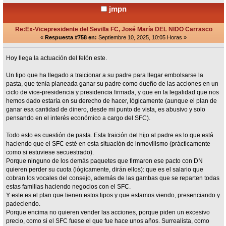
jmpn
Re:Ex-Vicepresidente del Sevilla FC, José María DEL NIDO Carrasco
«
Respuesta #758 en:
Septiembre 10, 2025, 10:05 Horas »
Hoy llega la actuación del felón este.
Un tipo que ha llegado a traicionar a su padre para llegar embolsarse la
pasta, que tenía planeada ganar su padre como dueño de las acciones en un
ciclo de vice-presidencia y presidencia firmada, y que en la legalidad que nos
hemos dado estaría en su derecho de hacer, lógicamente (aunque el plan de
ganar esa cantidad de dinero, desde mi punto de vista, es abusivo y solo
pensando en el interés económico a cargo del SFC).
Todo esto es cuestión de pasta. Esta traición del hijo al padre es lo que está
haciendo que el SFC esté en esta situación de inmovilismo (prácticamente
como si estuviese secuestrado).
Porque ninguno de los demás paquetes que firmaron ese pacto con DN
quieren perder su cuota (lógicamente, dirán ellos): que es el salario que
cobran los vocales del consejo, además de las gambas que se reparten todas
estas familias haciendo negocios con el SFC.
Y este es el plan que tienen estos tipos y que estamos viendo, presenciando y
padeciendo.
Porque encima no quieren vender las acciones, porque piden un excesivo
precio, como si el SFC fuese el que fue hace unos años. Surrealista, como