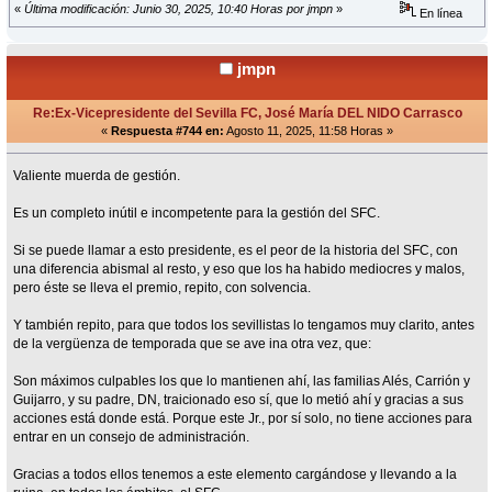
«
Última modificación: Junio 30, 2025, 10:40 Horas por jmpn
»
En línea
jmpn
Re:Ex-Vicepresidente del Sevilla FC, José María DEL NIDO Carrasco
«
Respuesta #744 en:
Agosto 11, 2025, 11:58 Horas »
Valiente muerda de gestión.
Es un completo inútil e incompetente para la gestión del SFC.
Si se puede llamar a esto presidente, es el peor de la historia del SFC, con
una diferencia abismal al resto, y eso que los ha habido mediocres y malos,
pero éste se lleva el premio, repito, con solvencia.
Y también repito, para que todos los sevillistas lo tengamos muy clarito, antes
de la vergüenza de temporada que se ave ina otra vez, que:
Son máximos culpables los que lo mantienen ahí, las familias Alés, Carrión y
Guijarro, y su padre, DN, traicionado eso sí, que lo metió ahí y gracias a sus
acciones está donde está. Porque este Jr., por sí solo, no tiene acciones para
entrar en un consejo de administración.
Gracias a todos ellos tenemos a este elemento cargándose y llevando a la