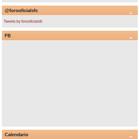
@forooficialsfc
Tweets by forooficialsfc
FB
Calendario