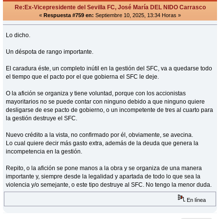
Re:Ex-Vicepresidente del Sevilla FC, José María DEL NIDO Carrasco
«
Respuesta #759 en:
Septiembre 10, 2025, 13:34 Horas »
Lo dicho.
Un déspota de rango importante.
El caradura éste, un completo inútil en la gestión del SFC, va a quedarse todo
el tiempo que el pacto por el que gobierna el SFC le deje.
O la afición se organiza y tiene voluntad, porque con los accionistas
mayoritarios no se puede contar con ninguno debido a que ninguno quiere
desligarse de ese pacto de gobierno, o un incompetente de tres al cuarto para
la gestión destruye el SFC.
Nuevo crédito a la vista, no confirmado por él, obviamente, se avecina.
Lo cual quiere decir más gasto extra, además de la deuda que genera la
incompetencia en la gestión.
Repito, o la afición se pone manos a la obra y se organiza de una manera
importante y, siempre desde la legalidad y apartada de todo lo que sea la
violencia y/o semejante, o este tipo destruye al SFC. No tengo la menor duda.
En línea