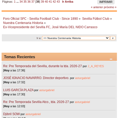
Páginas:
1
...
34
35
36
37
[
38
]
39
40
41
42
43
Ir Arriba
IMPRIMIR
« anterior
próximo »
Foro Oficial SFC - Sevilla Football Club - Since 1890
»
Sevilla Fútbol Club
»
Nuestra Centenaria Historia
»
Ex-Vicepresidente del Sevilla FC, José María DEL NIDO Carrasco 
Ir a:
Temas Recientes
Re: Pre Temporada del Sevilla, durante la tda. 2026-27
por
J_A_REYES
[
Hoy
a las 17:36]
JOSÉ IGNACIO NAVARRO. Director deportivo.
por
asturgabriel
[
Hoy
a las 17:32]
LUIS GARCÍA PLAZA
por
asturgabriel
[
Hoy
a las 17:30]
Re: Pre Temporada Sevilla Atco., tda. 2026-27
por
asturgabriel
[
Hoy
a las 12:03]
Djibril SOW
por
asturgabriel