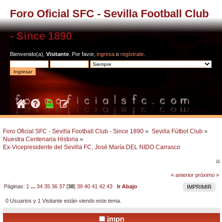
Foro Oficial SFC - Sevilla Football Club
- Since 1890
Bienvenido(a),
Visitante
. Por favor,
ingresa
o
regístrate
.
Foro Oficial SFC - Sevilla Football Club - Since 1890
»
Sevilla Fútbol Club
»
Nuestra Centenaria Historia
»
Ex-Vicepresidente del Sevilla FC, José María DEL NIDO Carrasco 
« anterior
próximo »
Páginas:
1
...
34
35
36
37
[
38
]
39
40
41
42
43
Ir Abajo
IMPRIMIR
0 Usuarios y 1 Visitante están viendo este tema.
jmpn