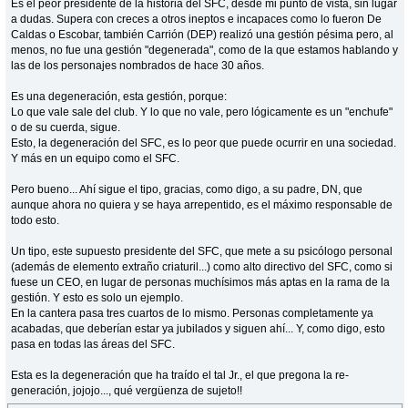
Es el peor presidente de la historia del SFC, desde mi punto de vista, sin lugar
a dudas. Supera con creces a otros ineptos e incapaces como lo fueron De
Caldas o Escobar, también Carrión (DEP) realizó una gestión pésima pero, al
menos, no fue una gestión "degenerada", como de la que estamos hablando y
las de los personajes nombrados de hace 30 años.
Es una degeneración, esta gestión, porque:
Lo que vale sale del club. Y lo que no vale, pero lógicamente es un "enchufe"
o de su cuerda, sigue.
Esto, la degeneración del SFC, es lo peor que puede ocurrir en una sociedad.
Y más en un equipo como el SFC.
Pero bueno... Ahí sigue el tipo, gracias, como digo, a su padre, DN, que
aunque ahora no quiera y se haya arrepentido, es el máximo responsable de
todo esto.
Un tipo, este supuesto presidente del SFC, que mete a su psicólogo personal
(además de elemento extraño criaturil...) como alto directivo del SFC, como si
fuese un CEO, en lugar de personas muchísimos más aptas en la rama de la
gestión. Y esto es solo un ejemplo.
En la cantera pasa tres cuartos de lo mismo. Personas completamente ya
acabadas, que deberían estar ya jubilados y siguen ahí... Y, como digo, esto
pasa en todas las áreas del SFC.
Esta es la degeneración que ha traído el tal Jr., el que pregona la re-
generación, jojojo..., qué vergüenza de sujeto!!