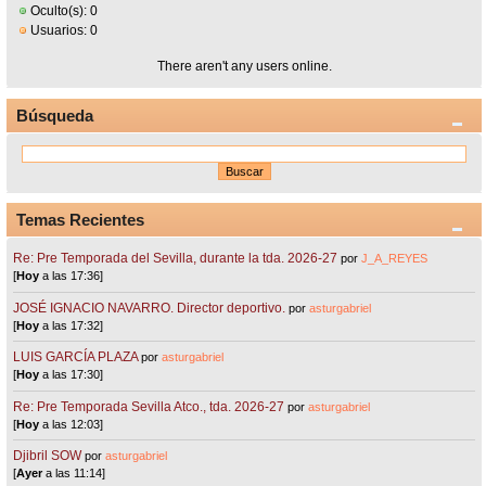
Oculto(s): 0
Usuarios: 0
There aren't any users online.
Búsqueda
Temas Recientes
Re: Pre Temporada del Sevilla, durante la tda. 2026-27
por
J_A_REYES
[
Hoy
a las 17:36]
JOSÉ IGNACIO NAVARRO. Director deportivo.
por
asturgabriel
[
Hoy
a las 17:32]
LUIS GARCÍA PLAZA
por
asturgabriel
[
Hoy
a las 17:30]
Re: Pre Temporada Sevilla Atco., tda. 2026-27
por
asturgabriel
[
Hoy
a las 12:03]
Djibril SOW
por
asturgabriel
[
Ayer
a las 11:14]