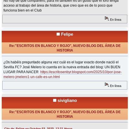
No hay de que compañero, para mi tambien es un gusto que el foro tenga
acceso al trabajo del área de historia, que creo que es de lo poco que
funciona bien en el Club
En línea
Felipe
Re:"ESCRITOS EN BLANCO Y ROJO", NUEVO BLOG DEL ÁREA DE
HISTORIA
«
Respuesta #37 en:
Octubre 03, 2025, 13:21 Horas »
¿Os habéis preguntado alguna vez cuál es el lugar exacto donde nació el
Sevilla FC? José Melero lo cuenta en la nueva entrada del blog: UN BUEN
LUGAR PARA NACER
https://escritosenbyr.blogspot.com/2025/10/por-jose-
melero-jmelero1-un-cafe-es-un.html
En línea
sivigliano
Re:"ESCRITOS EN BLANCO Y ROJO", NUEVO BLOG DEL ÁREA DE
HISTORIA
«
Respuesta #38 en:
Octubre 03, 2025, 15:34 Horas »
Cita de: Felipe en Octubre 03, 2025, 13:21 Horas