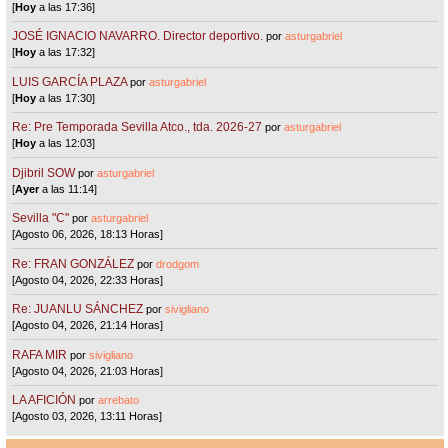
[
Hoy
a las 17:36]
JOSÉ IGNACIO NAVARRO. Director deportivo.
por
asturgabriel
[
Hoy
a las 17:32]
LUIS GARCÍA PLAZA
por
asturgabriel
[
Hoy
a las 17:30]
Re: Pre Temporada Sevilla Atco., tda. 2026-27
por
asturgabriel
[
Hoy
a las 12:03]
Djibril SOW
por
asturgabriel
[
Ayer
a las 11:14]
Sevilla "C"
por
asturgabriel
[Agosto 06, 2026, 18:13 Horas]
Re: FRAN GONZÁLEZ
por
drodgom
[Agosto 04, 2026, 22:33 Horas]
Re: JUANLU SÁNCHEZ
por
sivigliano
[Agosto 04, 2026, 21:14 Horas]
RAFA MIR
por
sivigliano
[Agosto 04, 2026, 21:03 Horas]
LA AFICIÓN
por
arrebato
[Agosto 03, 2026, 13:11 Horas]