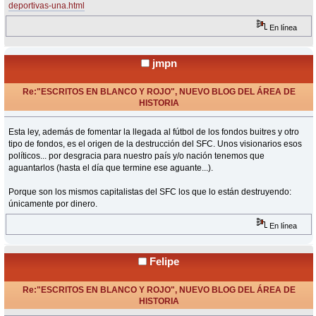
deportivas-una.html
En línea
jmpn
Re:"ESCRITOS EN BLANCO Y ROJO", NUEVO BLOG DEL ÁREA DE
HISTORIA
«
Respuesta #27 en:
Noviembre 08, 2024, 06:09 Horas »
Esta ley, además de fomentar la llegada al fútbol de los fondos buitres y otro
tipo de fondos, es el origen de la destrucción del SFC. Unos visionarios esos
políticos... por desgracia para nuestro país y/o nación tenemos que
aguantarlos (hasta el día que termine ese aguante...).
Porque son los mismos capitalistas del SFC los que lo están destruyendo:
únicamente por dinero.
En línea
Felipe
Re:"ESCRITOS EN BLANCO Y ROJO", NUEVO BLOG DEL ÁREA DE
HISTORIA
«
Respuesta #28 en:
Noviembre 18, 2024, 14:31 Horas »