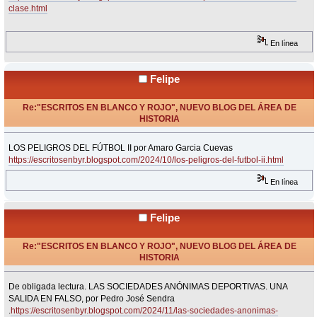
clase.html
En línea
Felipe
Re:"ESCRITOS EN BLANCO Y ROJO", NUEVO BLOG DEL ÁREA DE
HISTORIA
«
Respuesta #25 en:
Noviembre 05, 2024, 14:42 Horas »
LOS PELIGROS DEL FÚTBOL II por Amaro Garcia Cuevas
https://escritosenbyr.blogspot.com/2024/10/los-peligros-del-futbol-ii.html
En línea
Felipe
Re:"ESCRITOS EN BLANCO Y ROJO", NUEVO BLOG DEL ÁREA DE
HISTORIA
«
Respuesta #26 en:
Noviembre 05, 2024, 14:44 Horas »
De obligada lectura. LAS SOCIEDADES ANÓNIMAS DEPORTIVAS. UNA
SALIDA EN FALSO, por Pedro José Sendra
.
https://escritosenbyr.blogspot.com/2024/11/las-sociedades-anonimas-