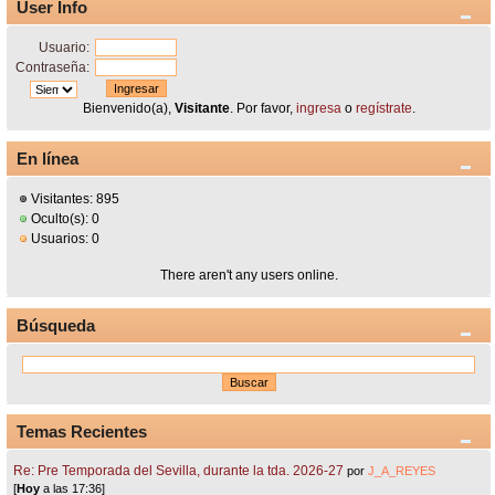
User Info
Usuario:
Contraseña:
Bienvenido(a),
Visitante
. Por favor,
ingresa
o
regístrate
.
En línea
Visitantes: 895
Oculto(s): 0
Usuarios: 0
There aren't any users online.
Búsqueda
Temas Recientes
Re: Pre Temporada del Sevilla, durante la tda. 2026-27
por
J_A_REYES
[
Hoy
a las 17:36]