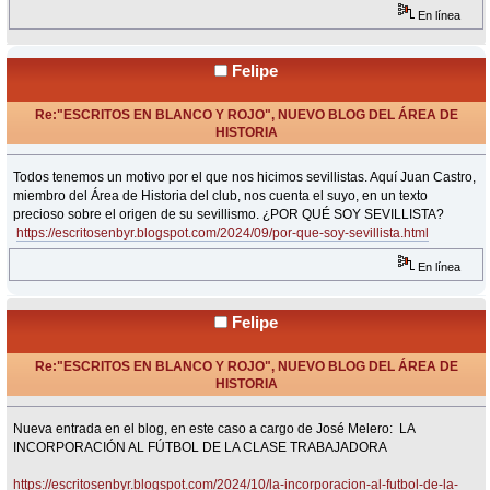
En línea
Felipe
Re:"ESCRITOS EN BLANCO Y ROJO", NUEVO BLOG DEL ÁREA DE
HISTORIA
«
Respuesta #23 en:
Septiembre 09, 2024, 15:28 Horas »
Todos tenemos un motivo por el que nos hicimos sevillistas. Aquí Juan Castro,
miembro del Área de Historia del club, nos cuenta el suyo, en un texto
precioso sobre el origen de su sevillismo. ¿POR QUÉ SOY SEVILLISTA?
https://escritosenbyr.blogspot.com/2024/09/por-que-soy-sevillista.html
En línea
Felipe
Re:"ESCRITOS EN BLANCO Y ROJO", NUEVO BLOG DEL ÁREA DE
HISTORIA
«
Respuesta #24 en:
Octubre 11, 2024, 12:40 Horas »
Nueva entrada en el blog, en este caso a cargo de José Melero: LA
INCORPORACIÓN AL FÚTBOL DE LA CLASE TRABAJADORA
https://escritosenbyr.blogspot.com/2024/10/la-incorporacion-al-futbol-de-la-