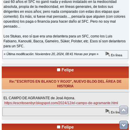
casi 60 años el SFC no ganó nada y estuvo instalado en la mediocridad
absoluta, propia de la mediocridad, en líneas generales, de todos sus
dirigentes en esos años; pero nada comparado con estas dos etapas que
comento). Es más, si fuese mal pensado..., pensaría que alguien (con colores
opuestos) los paga o financia para hacer daño al SFC. Pero no soy mal
pensado...
Los Stukas, eso sí que era una delantera para un SFC, como los Luis
Fabiano, Kanouté, Bacca, Gameiro, Súker, Polster, etc. Esos sí son delanteros
para un SFC.
«
Última modificación: Noviembre 20, 2024, 08:41 Horas por jmpn
»
En línea
Felipe
Re:"ESCRITOS EN BLANCO Y ROJO", NUEVO BLOG DEL ÁREA DE
HISTORIA
«
Respuesta #30 en:
Diciembre 02, 2024, 18:28 Horas »
EL CAMPO DE AGRAMANTE de José Arjona.
https://escritosenbyr.blogspot.com/2024/12/el-campo-de-agramante.html
En línea
Felipe