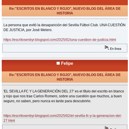
Re:"ESCRITOS EN BLANCO Y ROJO", NUEVO BLOG DEL ÁREA DE
HISTORIA
«
Respuesta #31 en:
Febrero 09, 2025, 20:58 Horas »
La persona que evitó la desaparición del Sevilla Fútbol Club. UNA CUESTIÓN
DE JUSTICIA, por José Melero.
https://escritosenbyr.blogspot.com/2025/02/una-cuestion-de-justicia.html
En línea
Felipe
Re:"ESCRITOS EN BLANCO Y ROJO", NUEVO BLOG DEL ÁREA DE
HISTORIA
«
Respuesta #32 en:
Febrero 11, 2025, 15:36 Horas »
'EL SEVILLA FC Y LA GENERACIÓN DEL 27' es el título del escrito en blanco
y rojo que nos trae Carlos Romero, sobre una cuestión que muchos, a buen
seguro, no saben, pero nunca es tarde para descubrirlo.
https://escritosenbyr.blogspot.com/2025/02/el-sevilla-fc-y-la-generacion-del-
27.html