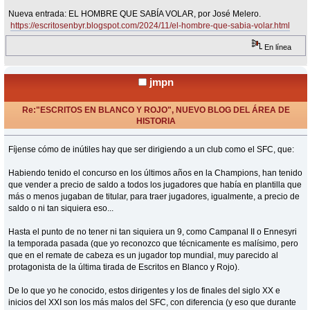
Nueva entrada: EL HOMBRE QUE SABÍA VOLAR, por José Melero.
https://escritosenbyr.blogspot.com/2024/11/el-hombre-que-sabia-volar.html
En línea
jmpn
Re:"ESCRITOS EN BLANCO Y ROJO", NUEVO BLOG DEL ÁREA DE
HISTORIA
«
Respuesta #29 en:
Noviembre 19, 2024, 09:28 Horas »
Fíjense cómo de inútiles hay que ser dirigiendo a un club como el SFC, que:
Habiendo tenido el concurso en los últimos años en la Champions, han tenido
que vender a precio de saldo a todos los jugadores que había en plantilla que
más o menos jugaban de titular, para traer jugadores, igualmente, a precio de
saldo o ni tan siquiera eso...
Hasta el punto de no tener ni tan siquiera un 9, como Campanal II o Ennesyri
la temporada pasada (que yo reconozco que técnicamente es malísimo, pero
que en el remate de cabeza es un jugador top mundial, muy parecido al
protagonista de la última tirada de Escritos en Blanco y Rojo).
De lo que yo he conocido, estos dirigentes y los de finales del siglo XX e
inicios del XXI son los más malos del SFC, con diferencia (y eso que durante