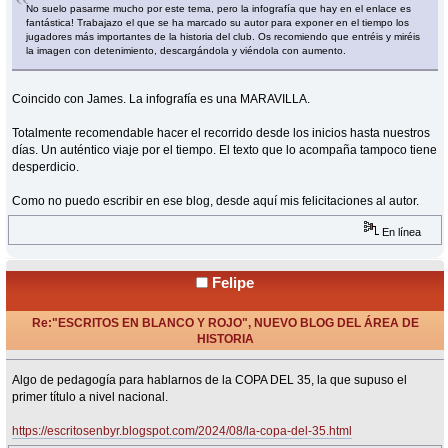
No suelo pasarme mucho por este tema, pero la infografía que hay en el enlace es
fantástica! Trabajazo el que se ha marcado su autor para exponer en el tiempo los
jugadores más importantes de la historia del club. Os recomiendo que entréis y miréis
la imagen con detenimiento, descargándola y viéndola con aumento.
Coincido con James. La infografía es una MARAVILLA.
Totalmente recomendable hacer el recorrido desde los inicios hasta nuestros
días. Un auténtico viaje por el tiempo. El texto que lo acompaña tampoco tiene
desperdicio.
Como no puedo escribir en ese blog, desde aquí mis felicitaciones al autor.
En línea
Felipe
Re:"ESCRITOS EN BLANCO Y ROJO", NUEVO BLOG DEL ÁREA DE
HISTORIA
«
Respuesta #22 en:
Agosto 26, 2024, 10:50 Horas »
Algo de pedagogía para hablarnos de la COPA DEL 35, la que supuso el
primer título a nivel nacional.
https://escritosenbyr.blogspot.com/2024/08/la-copa-del-35.html