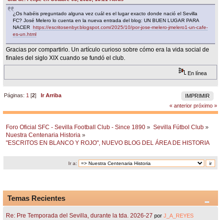
¿Os habéis preguntado alguna vez cuál es el lugar exacto donde nació el Sevilla
FC? José Melero lo cuenta en la nueva entrada del blog: UN BUEN LUGAR PARA
NACER
https://escritosenbyr.blogspot.com/2025/10/por-jose-melero-jmelero1-un-cafe-
es-un.html
Gracias por compartirlo. Un artículo curioso sobre cómo era la vida social de
finales del siglo XIX cuando se fundó el club.
En línea
Páginas:
1
[
2
]
Ir Arriba
IMPRIMIR
« anterior
próximo »
Foro Oficial SFC - Sevilla Football Club - Since 1890
»
Sevilla Fútbol Club
»
Nuestra Centenaria Historia
»
"ESCRITOS EN BLANCO Y ROJO", NUEVO BLOG DEL ÁREA DE HISTORIA
Ir a:
Temas Recientes
Re: Pre Temporada del Sevilla, durante la tda. 2026-27
por
J_A_REYES