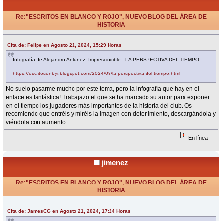
Re:"ESCRITOS EN BLANCO Y ROJO", NUEVO BLOG DEL ÁREA DE
HISTORIA
«
Respuesta #20 en:
Agosto 21, 2024, 17:24 Horas »
Cita de: Felipe en Agosto 21, 2024, 15:29 Horas
Infografía de Alejandro Antunez. Imprescindible. LA PERSPECTIVA DEL TIEMPO.
https://escritosenbyr.blogspot.com/2024/08/la-perspectiva-del-tiempo.html
No suelo pasarme mucho por este tema, pero la infografía que hay en el
enlace es fantástica! Trabajazo el que se ha marcado su autor para exponer
en el tiempo los jugadores más importantes de la historia del club. Os
recomiendo que entréis y miréis la imagen con detenimiento, descargándola y
viéndola con aumento.
En línea
jimenez
Re:"ESCRITOS EN BLANCO Y ROJO", NUEVO BLOG DEL ÁREA DE
HISTORIA
«
Respuesta #21 en:
Agosto 22, 2024, 01:13 Horas »
Cita de: JamesCG en Agosto 21, 2024, 17:24 Horas