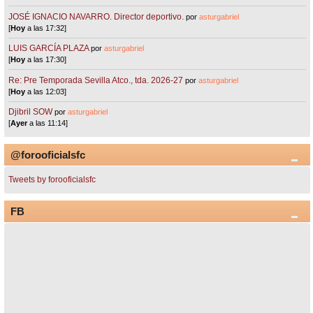
JOSÉ IGNACIO NAVARRO. Director deportivo.
por
asturgabriel
[
Hoy
a las 17:32]
LUIS GARCÍA PLAZA
por
asturgabriel
[
Hoy
a las 17:30]
Re: Pre Temporada Sevilla Atco., tda. 2026-27
por
asturgabriel
[
Hoy
a las 12:03]
Djibril SOW
por
asturgabriel
[
Ayer
a las 11:14]
@forooficialsfc
Tweets by forooficialsfc
FB