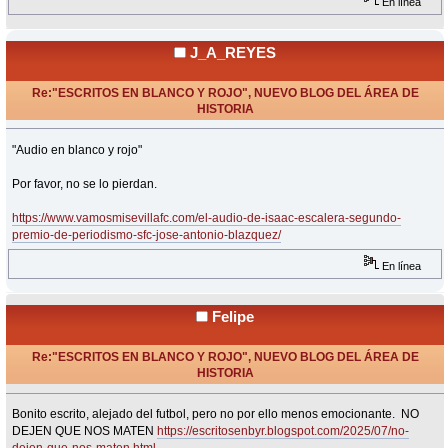
En línea
J_A_REYES
Re:"ESCRITOS EN BLANCO Y ROJO", NUEVO BLOG DEL ÁREA DE
HISTORIA
«
Respuesta #33 en:
Febrero 15, 2025, 22:20 Horas »
"Audio en blanco y rojo"
Por favor, no se lo pierdan.
https://www.vamosmisevillafc.com/el-audio-de-isaac-escalera-segundo-
premio-de-periodismo-sfc-jose-antonio-blazquez/
En línea
Felipe
Re:"ESCRITOS EN BLANCO Y ROJO", NUEVO BLOG DEL ÁREA DE
HISTORIA
«
Respuesta #34 en:
Julio 07, 2025, 21:16 Horas »
Bonito escrito, alejado del futbol, pero no por ello menos emocionante. NO
DEJEN QUE NOS MATEN
https://escritosenbyr.blogspot.com/2025/07/no-