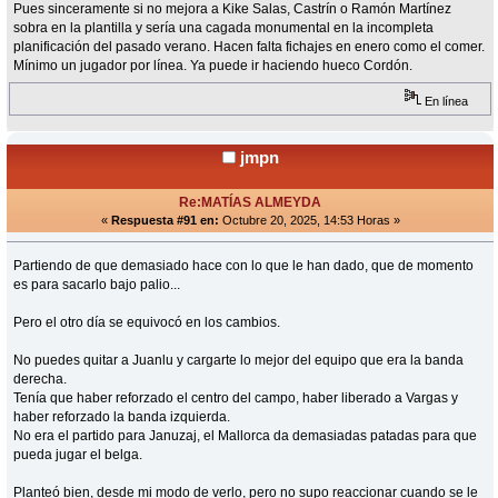
Pues sinceramente si no mejora a Kike Salas, Castrín o Ramón Martínez
sobra en la plantilla y sería una cagada monumental en la incompleta
planificación del pasado verano. Hacen falta fichajes en enero como el comer.
Mínimo un jugador por línea. Ya puede ir haciendo hueco Cordón.
En línea
jmpn
Re:MATÍAS ALMEYDA
«
Respuesta #91 en:
Octubre 20, 2025, 14:53 Horas »
Partiendo de que demasiado hace con lo que le han dado, que de momento
es para sacarlo bajo palio...
Pero el otro día se equivocó en los cambios.
No puedes quitar a Juanlu y cargarte lo mejor del equipo que era la banda
derecha.
Tenía que haber reforzado el centro del campo, haber liberado a Vargas y
haber reforzado la banda izquierda.
No era el partido para Januzaj, el Mallorca da demasiadas patadas para que
pueda jugar el belga.
Planteó bien, desde mi modo de verlo, pero no supo reaccionar cuando se le