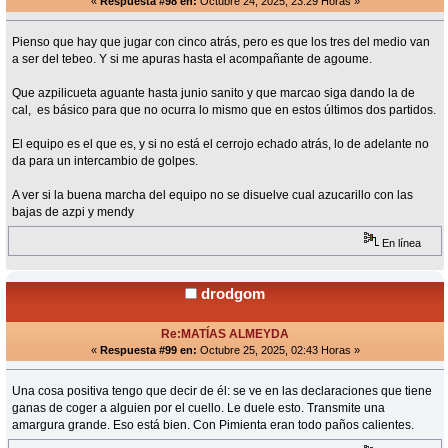
«
Respuesta #98 en:
Octubre 24, 2025, 23:29 Horas »
Pienso que hay que jugar con cinco atrás, pero es que los tres del medio van
a ser del tebeo. Y si me apuras hasta el acompañante de agoume.
Que azpilicueta aguante hasta junio sanito y que marcao siga dando la de
cal, es básico para que no ocurra lo mismo que en estos últimos dos partidos.
El equipo es el que es, y si no está el cerrojo echado atrás, lo de adelante no
da para un intercambio de golpes.
A ver si la buena marcha del equipo no se disuelve cual azucarillo con las
bajas de azpi y mendy
En línea
drodgom
Re:MATÍAS ALMEYDA
«
Respuesta #99 en:
Octubre 25, 2025, 02:43 Horas »
Una cosa positiva tengo que decir de él: se ve en las declaraciones que tiene
ganas de coger a alguien por el cuello. Le duele esto. Transmite una
amargura grande. Eso está bien. Con Pimienta eran todo paños calientes.