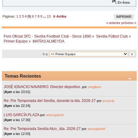
En línea
Páginas:
1
2
3
4
[
5
]
6
7
8
9
...
13
Ir Arriba
IMPRIMIR
« anterior
próximo »
Foro Oficial SFC - Sevilla Football Club - Since 1890
»
Sevilla Fútbol Club
»
Primer Equipo
»
MATÍAS ALMEYDA
Ir a:
Temas Recientes
JOSÉ IGNACIO NAVARRO. Director deportivo.
por
sivigliano
[
Ayer
a las 23:01]
Re: Pre Temporada del Sevilla, durante la tda. 2026-27
por
jocarvia
[
Ayer
a las 22:24]
LUIS GARCÍA PLAZA
por
asturgabriel
[
Ayer
a las 17:30]
Re: Pre Temporada Sevilla Atco., tda. 2026-27
por
asturgabriel
[
Ayer
a las 12:03]