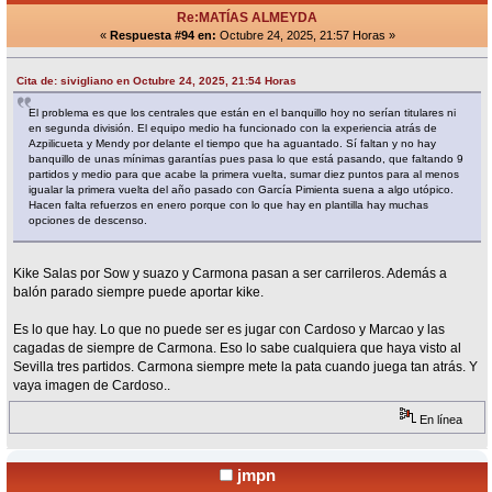
Re:MATÍAS ALMEYDA
«
Respuesta #94 en:
Octubre 24, 2025, 21:57 Horas »
Cita de: sivigliano en Octubre 24, 2025, 21:54 Horas
El problema es que los centrales que están en el banquillo hoy no serían titulares ni
en segunda división. El equipo medio ha funcionado con la experiencia atrás de
Azpilicueta y Mendy por delante el tiempo que ha aguantado. Sí faltan y no hay
banquillo de unas mínimas garantías pues pasa lo que está pasando, que faltando 9
partidos y medio para que acabe la primera vuelta, sumar diez puntos para al menos
igualar la primera vuelta del año pasado con García Pimienta suena a algo utópico.
Hacen falta refuerzos en enero porque con lo que hay en plantilla hay muchas
opciones de descenso.
Kike Salas por Sow y suazo y Carmona pasan a ser carrileros. Además a
balón parado siempre puede aportar kike.
Es lo que hay. Lo que no puede ser es jugar con Cardoso y Marcao y las
cagadas de siempre de Carmona. Eso lo sabe cualquiera que haya visto al
Sevilla tres partidos. Carmona siempre mete la pata cuando juega tan atrás. Y
vaya imagen de Cardoso..
En línea
jmpn