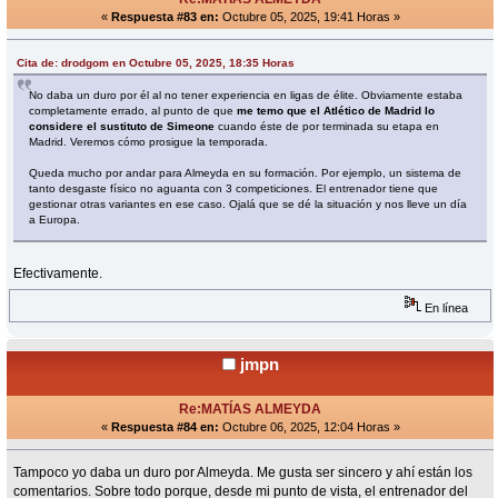
«
Respuesta #83 en:
Octubre 05, 2025, 19:41 Horas »
Cita de: drodgom en Octubre 05, 2025, 18:35 Horas
No daba un duro por él al no tener experiencia en ligas de élite. Obviamente estaba
completamente errado, al punto de que
me temo que el Atlético de Madrid lo
considere el sustituto de Simeone
cuando éste de por terminada su etapa en
Madrid. Veremos cómo prosigue la temporada.
Queda mucho por andar para Almeyda en su formación. Por ejemplo, un sistema de
tanto desgaste físico no aguanta con 3 competiciones. El entrenador tiene que
gestionar otras variantes en ese caso. Ojalá que se dé la situación y nos lleve un día
a Europa.
Efectivamente.
En línea
jmpn
Re:MATÍAS ALMEYDA
«
Respuesta #84 en:
Octubre 06, 2025, 12:04 Horas »
Tampoco yo daba un duro por Almeyda. Me gusta ser sincero y ahí están los
comentarios. Sobre todo porque, desde mi punto de vista, el entrenador del