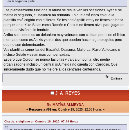
en la segunda parte.
Ese planteamiento funciona si arriba se resuelven las ocasiones. Ayer si se
marca el segundo, el Mallorca no remonta. Lo que está claro es que la
plantilla está cogida con alfileres. Se lesiona Azpilikueta y no tienes defensa
porque tanto Kike Salas como Ramón o Castrín no tienen nivel para jugar en
primera división ni lo tendrán.
Arriba solo tenemos un delantero muy veterano con calidad pero con el físico
mermado como es Alexis y otros dos que pueden hacer algunos goles pero
que no son determinantes.
Ves plantillas como las del Español, Osasuna, Mallorca, Rayo Vallecano o
incluso Getafe y están más compensadas.
Espero que Cordón se ponga las pilas y traiga un punta, otro medio
organizador e incluso un central si Almeida no cuenta con Cardoso. Qué
sinceramente dudo que no mejore a los centrales canteranos.
En línea
J_A_REYES
Re:MATÍAS ALMEYDA
«
Respuesta #89 en:
Octubre 19, 2025, 12:58 Horas »
Cita de: sivigliano en Octubre 19, 2025, 07:44 Horas
Ese planteamiento funciona si arriba se resuelven las ocasiones. Ayer si se marca el