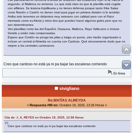
segundo, el Mallorca no remonta. Lo que está claro es que la plantilla está cogida
con alfileres. Se lesiona Azpilikueta y no tienes defensa porque tanto Kike Salas
como Ramón o Castrín no tienen nivel para jugar en primera división ni lo tendrán.
Arriba solo tenemos un delantero muy veterano con calidad pero con el físico
mermado como es Alexis y otros dos que pueden hacer algunos goles pero que no
son determinantes.
Ves plantillas como las del Español, Osasuna, Mallorca, Rayo Vallecano o incluso
Getafe y están más compensadas.
Espero que Cordón se ponga las pilas y traiga un punta, otro medio organizador e
incluso un central si Almeida no cuenta con Cardoso. Qué sinceramente dudo que no
mejore a los centrales canteranos.
Creo que cardoso no está ya ni pa bajar las escaleras corriendo
En línea
sivigliano
Re:MATÍAS ALMEYDA
«
Respuesta #90 en:
Octubre 19, 2025, 13:26 Horas »
Cita de: J_A_REYES en Octubre 19, 2025, 12:58 Horas
Creo que cardoso no está ya ni pa bajar las escaleras corriendo