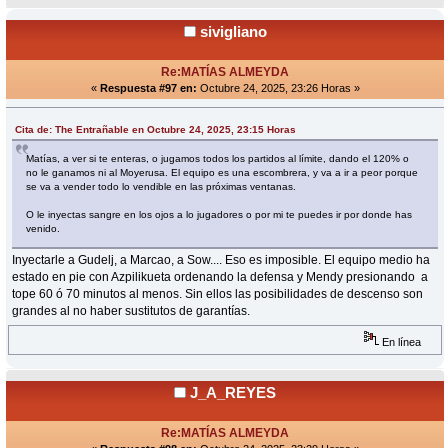
sivigliano
Re:MATÍAS ALMEYDA
«
Respuesta #97 en:
Octubre 24, 2025, 23:26 Horas »
Cita de: The Entrañable en Octubre 24, 2025, 23:15 Horas
Matías, a ver si te enteras, o jugamos todos los partidos al límite, dando el 120% o
no le ganamos ni al Moyerusa. El equipo es una escombrera, y va a ir a peor porque
se va a vender todo lo vendible en las próximas ventanas.
O le inyectas sangre en los ojos a lo jugadores o por mi te puedes ir por donde has
venido.
Inyectarle a Gudelj, a Marcao, a Sow.... Eso es imposible. El equipo medio ha
estado en pie con Azpilikueta ordenando la defensa y Mendy presionando a
tope 60 ó 70 minutos al menos. Sin ellos las posibilidades de descenso son
grandes al no haber sustitutos de garantías.
En línea
J_A_REYES
Re:MATÍAS ALMEYDA