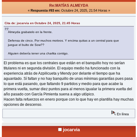
Re:MATÍAS ALMEYDA
«
Respuesta #93 en:
Octubre 24, 2025, 21:54 Horas »
Cita de: jocarvia en Octubre 24, 2025, 21:45 Horas
Almeyda grabatelo en la frente.
Defensa de cinco. Por muchos motivos. Y encima quitas a un central para que
juegue el bulto de Sow??
Alguien debería tener una charlita contigo.
El problema es que los centrales que están en el banquillo hoy no serían
titulares ni en segunda división. El equipo medio ha funcionado con la
experiencia atrás de Azpilicueta y Mendy por delante el tiempo que ha
aguantado. Sí faltan y no hay banquillo de unas mínimas garantías pues pasa
lo que está pasando, que faltando 9 partidos y medio para que acabe la
primera vuelta, sumar diez puntos para al menos igualar la primera vuelta del
año pasado con García Pimienta suena a algo utópico.
Hacen falta refuerzos en enero porque con lo que hay en plantilla hay muchas
opciones de descenso.
En línea
jocarvia