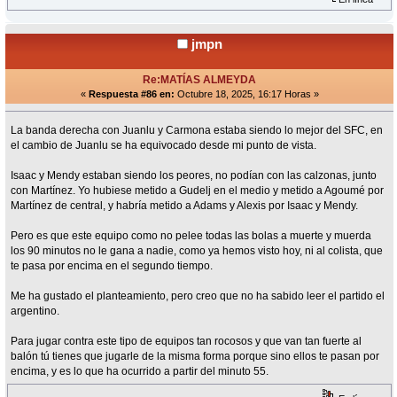
jmpn
Re:MATÍAS ALMEYDA
«
Respuesta #86 en:
Octubre 18, 2025, 16:17 Horas »
La banda derecha con Juanlu y Carmona estaba siendo lo mejor del SFC, en
el cambio de Juanlu se ha equivocado desde mi punto de vista.
Isaac y Mendy estaban siendo los peores, no podían con las calzonas, junto
con Martínez. Yo hubiese metido a Gudelj en el medio y metido a Agoumé por
Martínez de central, y habría metido a Adams y Alexis por Isaac y Mendy.
Pero es que este equipo como no pelee todas las bolas a muerte y muerda
los 90 minutos no le gana a nadie, como ya hemos visto hoy, ni al colista, que
te pasa por encima en el segundo tiempo.
Me ha gustado el planteamiento, pero creo que no ha sabido leer el partido el
argentino.
Para jugar contra este tipo de equipos tan rocosos y que van tan fuerte al
balón tú tienes que jugarle de la misma forma porque sino ellos te pasan por
encima, y es lo que ha ocurrido a partir del minuto 55.