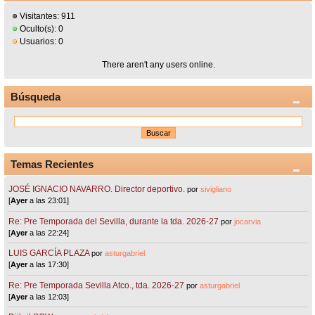
Visitantes: 911
Oculto(s): 0
Usuarios: 0
There aren't any users online.
Búsqueda
Temas Recientes
JOSÉ IGNACIO NAVARRO. Director deportivo.
por
sivigliano
[
Ayer
a las 23:01]
Re: Pre Temporada del Sevilla, durante la tda. 2026-27
por
jocarvia
[
Ayer
a las 22:24]
LUIS GARCÍA PLAZA
por
asturgabriel
[
Ayer
a las 17:30]
Re: Pre Temporada Sevilla Atco., tda. 2026-27
por
asturgabriel
[
Ayer
a las 12:03]