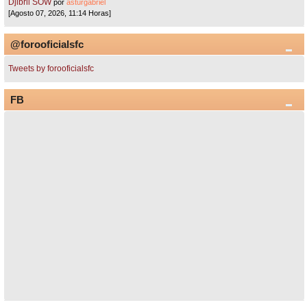
Djibril SOW
por
asturgabriel
[Agosto 07, 2026, 11:14 Horas]
@forooficialsfc
Tweets by forooficialsfc
FB