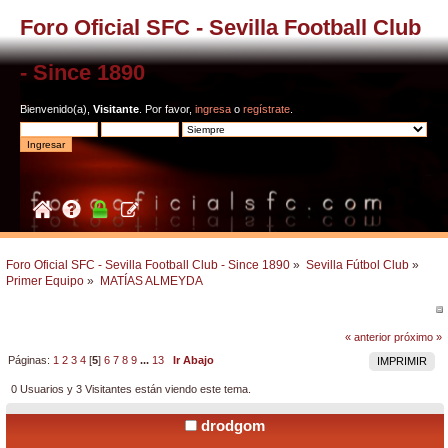
Foro Oficial SFC - Sevilla Football Club
- Since 1890
Bienvenido(a),
Visitante
. Por favor,
ingresa
o
regístrate
.
Foro Oficial SFC - Sevilla Football Club - Since 1890
»
Sevilla Fútbol Club
»
Primer Equipo
»
MATÍAS ALMEYDA
« anterior
próximo »
Páginas:
1
2
3
4
[
5
]
6
7
8
9
...
13
Ir Abajo
IMPRIMIR
0 Usuarios y 3 Visitantes están viendo este tema.
drodgom