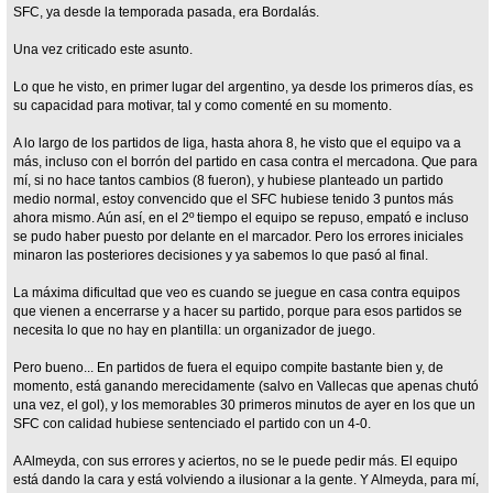
SFC, ya desde la temporada pasada, era Bordalás.
Una vez criticado este asunto.
Lo que he visto, en primer lugar del argentino, ya desde los primeros días, es
su capacidad para motivar, tal y como comenté en su momento.
A lo largo de los partidos de liga, hasta ahora 8, he visto que el equipo va a
más, incluso con el borrón del partido en casa contra el mercadona. Que para
mí, si no hace tantos cambios (8 fueron), y hubiese planteado un partido
medio normal, estoy convencido que el SFC hubiese tenido 3 puntos más
ahora mismo. Aún así, en el 2º tiempo el equipo se repuso, empató e incluso
se pudo haber puesto por delante en el marcador. Pero los errores iniciales
minaron las posteriores decisiones y ya sabemos lo que pasó al final.
La máxima dificultad que veo es cuando se juegue en casa contra equipos
que vienen a encerrarse y a hacer su partido, porque para esos partidos se
necesita lo que no hay en plantilla: un organizador de juego.
Pero bueno... En partidos de fuera el equipo compite bastante bien y, de
momento, está ganando merecidamente (salvo en Vallecas que apenas chutó
una vez, el gol), y los memorables 30 primeros minutos de ayer en los que un
SFC con calidad hubiese sentenciado el partido con un 4-0.
A Almeyda, con sus errores y aciertos, no se le puede pedir más. El equipo
está dando la cara y está volviendo a ilusionar a la gente. Y Almeyda, para mí,