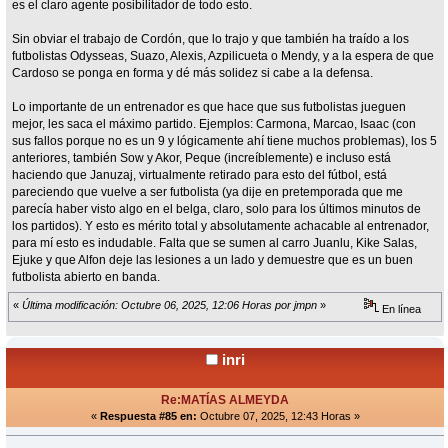
es el claro agente posibilitador de todo esto.
Sin obviar el trabajo de Cordón, que lo trajo y que también ha traído a los
futbolistas Odysseas, Suazo, Alexis, Azpilicueta o Mendy, y a la espera de que
Cardoso se ponga en forma y dé más solidez si cabe a la defensa.
Lo importante de un entrenador es que hace que sus futbolistas jueguen
mejor, les saca el máximo partido. Ejemplos: Carmona, Marcao, Isaac (con
sus fallos porque no es un 9 y lógicamente ahí tiene muchos problemas), los 5
anteriores, también Sow y Akor, Peque (increíblemente) e incluso está
haciendo que Januzaj, virtualmente retirado para esto del fútbol, está
pareciendo que vuelve a ser futbolista (ya dije en pretemporada que me
parecía haber visto algo en el belga, claro, solo para los últimos minutos de
los partidos). Y esto es mérito total y absolutamente achacable al entrenador,
para mí esto es indudable. Falta que se sumen al carro Juanlu, Kike Salas,
Ejuke y que Alfon deje las lesiones a un lado y demuestre que es un buen
futbolista abierto en banda.
«
Última modificación: Octubre 06, 2025, 12:06 Horas por jmpn
»
En línea
inri
Re:MATÍAS ALMEYDA
«
Respuesta #85 en:
Octubre 07, 2025, 12:43 Horas »