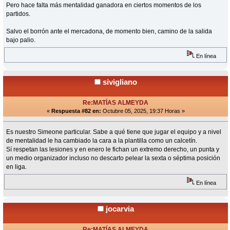
Pero hace falta más mentalidad ganadora en ciertos momentos de los
partidos.
Salvo el borrón ante el mercadona, de momento bien, camino de la salida
bajo palio.
En línea
sivigliano
Re:MATÍAS ALMEYDA
«
Respuesta #82 en:
Octubre 05, 2025, 19:37 Horas »
Es nuestro Simeone particular. Sabe a qué tiene que jugar el equipo y a nivel
de mentalidad le ha cambiado la cara a la plantilla como un calcetín.
Sí respetan las lesiones y en enero le fichan un extremo derecho, un punta y
un medio organizador incluso no descarto pelear la sexta o séptima posición
en liga.
En línea
jocarvia
Re:MATÍAS ALMEYDA