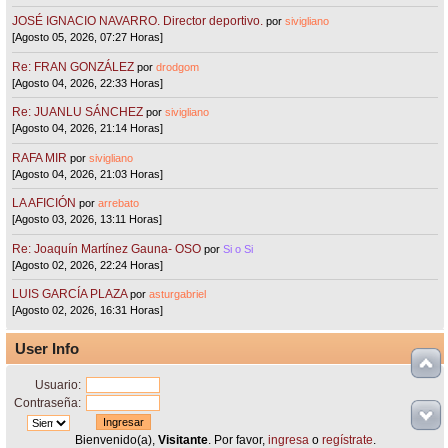
JOSÉ IGNACIO NAVARRO. Director deportivo.
por
sivigliano
[Agosto 05, 2026, 07:27 Horas]
Re: FRAN GONZÁLEZ
por
drodgom
[Agosto 04, 2026, 22:33 Horas]
Re: JUANLU SÁNCHEZ
por
sivigliano
[Agosto 04, 2026, 21:14 Horas]
RAFA MIR
por
sivigliano
[Agosto 04, 2026, 21:03 Horas]
LA AFICIÓN
por
arrebato
[Agosto 03, 2026, 13:11 Horas]
Re: Joaquín Martínez Gauna- OSO
por
Si o Si
[Agosto 02, 2026, 22:24 Horas]
LUIS GARCÍA PLAZA
por
asturgabriel
[Agosto 02, 2026, 16:31 Horas]
User Info
Usuario:
Contraseña:
Bienvenido(a),
Visitante
. Por favor,
ingresa
o
regístrate
.