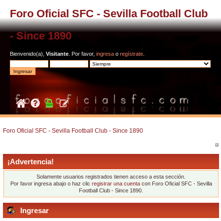
Foro Oficial SFC - Sevilla Football Club
- Since 1890
Bienvenido(a),
Visitante
. Por favor,
ingresa
o
regístrate
.
Foro Oficial SFC - Sevilla Football Club - Since 1890
¡Advertencia!
Solamente usuarios registrados tienen acceso a esta sección.
Por favor ingresa abajo o haz clic
registrar una cuenta
con Foro Oficial SFC - Sevilla
Football Club - Since 1890.
Ingresar