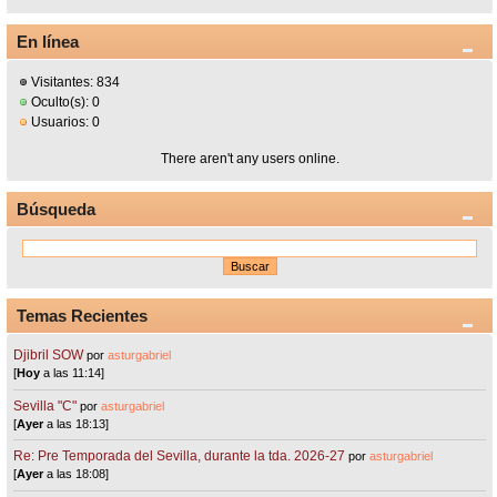
En línea
Visitantes: 834
Oculto(s): 0
Usuarios: 0
There aren't any users online.
Búsqueda
Temas Recientes
Djibril SOW
por
asturgabriel
[
Hoy
a las 11:14]
Sevilla "C"
por
asturgabriel
[
Ayer
a las 18:13]
Re: Pre Temporada del Sevilla, durante la tda. 2026-27
por
asturgabriel
[
Ayer
a las 18:08]