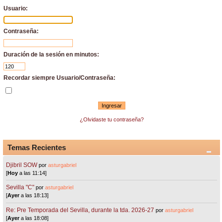
Usuario:
Contraseña:
Duración de la sesión en minutos:
Recordar siempre Usuario/Contraseña:
¿Olvidaste tu contraseña?
Temas Recientes
Djibril SOW
por
asturgabriel
[
Hoy
a las 11:14]
Sevilla "C"
por
asturgabriel
[
Ayer
a las 18:13]
Re: Pre Temporada del Sevilla, durante la tda. 2026-27
por
asturgabriel
[
Ayer
a las 18:08]