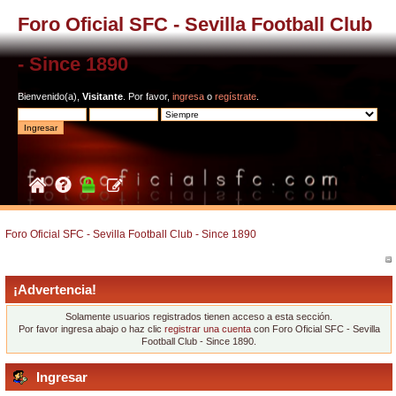
Foro Oficial SFC - Sevilla Football Club
- Since 1890
Bienvenido(a),
Visitante
. Por favor,
ingresa
o
regístrate
.
Foro Oficial SFC - Sevilla Football Club - Since 1890
¡Advertencia!
Solamente usuarios registrados tienen acceso a esta sección.
Por favor ingresa abajo o haz clic
registrar una cuenta
con Foro Oficial SFC - Sevilla
Football Club - Since 1890.
Ingresar