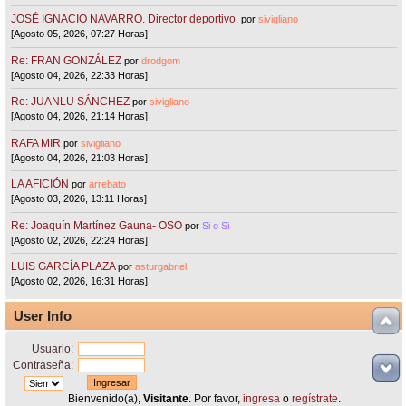
JOSÉ IGNACIO NAVARRO. Director deportivo.
por
sivigliano
[Agosto 05, 2026, 07:27 Horas]
Re: FRAN GONZÁLEZ
por
drodgom
[Agosto 04, 2026, 22:33 Horas]
Re: JUANLU SÁNCHEZ
por
sivigliano
[Agosto 04, 2026, 21:14 Horas]
RAFA MIR
por
sivigliano
[Agosto 04, 2026, 21:03 Horas]
LA AFICIÓN
por
arrebato
[Agosto 03, 2026, 13:11 Horas]
Re: Joaquín Martínez Gauna- OSO
por
Si o Si
[Agosto 02, 2026, 22:24 Horas]
LUIS GARCÍA PLAZA
por
asturgabriel
[Agosto 02, 2026, 16:31 Horas]
User Info
Usuario:
Contraseña:
Bienvenido(a),
Visitante
. Por favor,
ingresa
o
regístrate
.