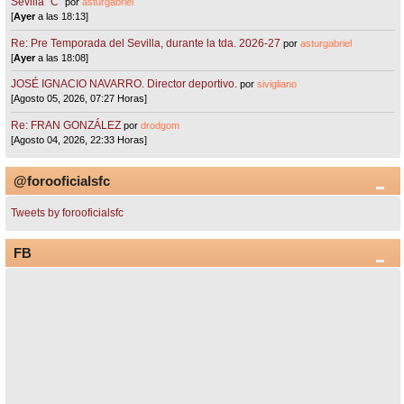
Sevilla "C"
por
asturgabriel
[
Ayer
a las 18:13]
Re: Pre Temporada del Sevilla, durante la tda. 2026-27
por
asturgabriel
[
Ayer
a las 18:08]
JOSÉ IGNACIO NAVARRO. Director deportivo.
por
sivigliano
[Agosto 05, 2026, 07:27 Horas]
Re: FRAN GONZÁLEZ
por
drodgom
[Agosto 04, 2026, 22:33 Horas]
@forooficialsfc
Tweets by forooficialsfc
FB