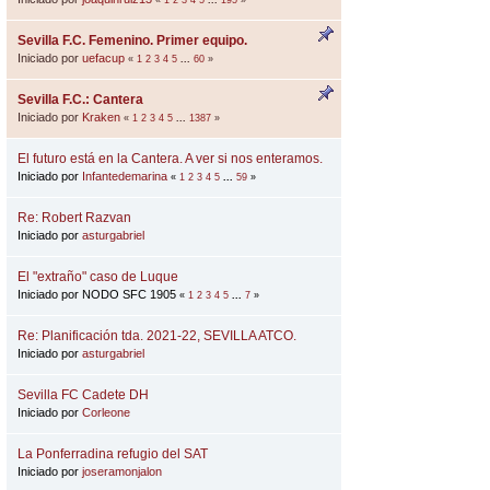
Sevilla F.C. Femenino. Primer equipo.
Iniciado por
uefacup
«
1
2
3
4
5
...
60
»
Sevilla F.C.: Cantera
Iniciado por
Kraken
«
1
2
3
4
5
...
1387
»
El futuro está en la Cantera. A ver si nos enteramos.
Iniciado por
Infantedemarina
«
1
2
3
4
5
...
59
»
Re: Robert Razvan
Iniciado por
asturgabriel
El "extraño" caso de Luque
Iniciado por NODO SFC 1905
«
1
2
3
4
5
...
7
»
Re: Planificación tda. 2021-22, SEVILLA ATCO.
Iniciado por
asturgabriel
Sevilla FC Cadete DH
Iniciado por
Corleone
La Ponferradina refugio del SAT
Iniciado por
joseramonjalon