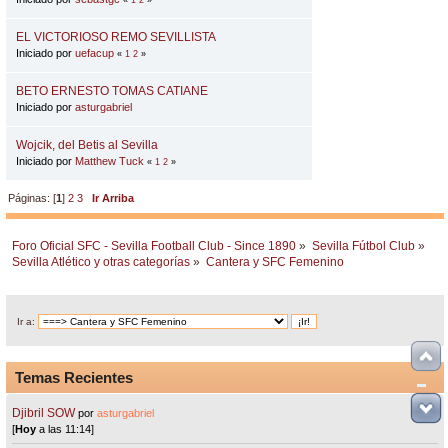
EL VICTORIOSO REMO SEVILLISTA
Iniciado por
uefacup
«
1
2
»
BETO ERNESTO TOMAS CATIANE
Iniciado por
asturgabriel
Wojcik, del Betis al Sevilla
Iniciado por
Matthew Tuck
«
1
2
»
Páginas: [
1
]
2
3
Ir Arriba
Foro Oficial SFC - Sevilla Football Club - Since 1890
»
Sevilla Fútbol Club
»
Sevilla Atlético y otras categorías
»
Cantera y SFC Femenino
Ir a:
Temas Recientes
Djibril SOW
por
asturgabriel
[
Hoy
a las 11:14]