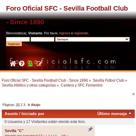
Foro Oficial SFC - Sevilla Football Club
- Since 1890
Bienvenido(a),
Visitante
. Por favor,
ingresa
o
regístrate
.
Foro Oficial SFC - Sevilla Football Club - Since 1890
»
Sevilla Fútbol Club
»
Sevilla Atlético y otras categorías
»
Cantera y SFC Femenino
Páginas: [
1
]
2
3
Ir Abajo
Asunto
/
Iniciado por
Último mensaje
0 Usuarios y 17 Visitantes están viendo este foro.
Sevilla "C"
Iniciado por
joaquinruiz13
«
1
2
3
4
5
...
195
»