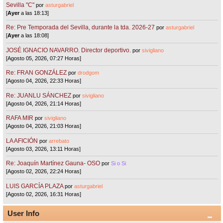
Sevilla "C"
por
asturgabriel
[
Ayer
a las 18:13]
Re: Pre Temporada del Sevilla, durante la tda. 2026-27
por
asturgabriel
[
Ayer
a las 18:08]
JOSÉ IGNACIO NAVARRO. Director deportivo.
por
sivigliano
[Agosto 05, 2026, 07:27 Horas]
Re: FRAN GONZÁLEZ
por
drodgom
[Agosto 04, 2026, 22:33 Horas]
Re: JUANLU SÁNCHEZ
por
sivigliano
[Agosto 04, 2026, 21:14 Horas]
RAFA MIR
por
sivigliano
[Agosto 04, 2026, 21:03 Horas]
LA AFICIÓN
por
arrebato
[Agosto 03, 2026, 13:11 Horas]
Re: Joaquín Martínez Gauna- OSO
por
Si o Si
[Agosto 02, 2026, 22:24 Horas]
LUIS GARCÍA PLAZA
por
asturgabriel
[Agosto 02, 2026, 16:31 Horas]
User Info