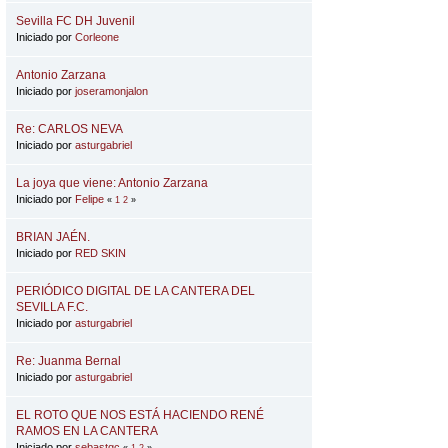
Sevilla FC DH Juvenil
Iniciado por
Corleone
Antonio Zarzana
Iniciado por
joseramonjalon
Re: CARLOS NEVA
Iniciado por
asturgabriel
La joya que viene: Antonio Zarzana
Iniciado por
Felipe
«
1
2
»
BRIAN JAÉN.
Iniciado por
RED SKIN
PERIÓDICO DIGITAL DE LA CANTERA DEL
SEVILLA F.C.
Iniciado por
asturgabriel
Re: Juanma Bernal
Iniciado por
asturgabriel
EL ROTO QUE NOS ESTÁ HACIENDO RENÉ
RAMOS EN LA CANTERA
Iniciado por
sebastgc
«
1
2
»